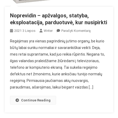
Noprevidin – apžvalgos, statyba,
eksploatacija, parduotuvė, kur nusipirkti
On
2021 3 Liepos
Writer
Parašyti Komentarą
Noprevidin
Regėjimas yra vienas pagrindinių jutimo organų, be kurio
–
būtų labai sunku normaliai ir savarankiškai veikti. Deja,
Apžvalgos,
mes retai suprantame, kad juo reikia rūpintis. Negana to,
Statyba,
ilgas valandas praleidžiame žiūrėdami į televizoriaus,
Eksploatacija,
Parduotuvė,
telefono ar kompiuterio ekraną. Tai sukelia regėjimo
Kur
defektus net žmonėms, kurie anksčiau turėjo normalų
Nusipirkti
regėjimą. Pirmiausia jaučiamas akių nuovargis,
paraudimas, ašarojimas, laikui bėgant vaizdas […]
Continue Reading