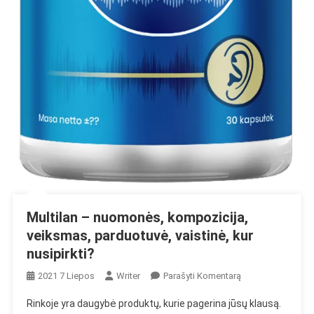
Multilan – nuomonės, kompozicija,
veiksmas, parduotuvė, vaistinė, kur
nusipirkti?
On
2021 7 Liepos
Writer
Parašyti Komentarą
Multilan
Rinkoje yra daugybė produktų, kurie pagerina jūsų klausą.
–