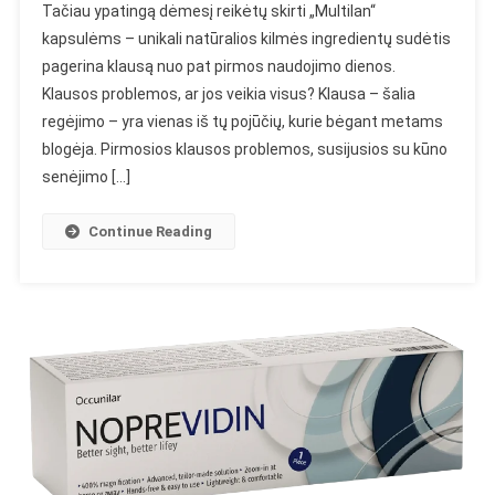
Tačiau ypatingą dėmesį reikėtų skirti „Multilan“
Nuomonės,
kapsulėms – unikali natūralios kilmės ingredientų sudėtis
Kompozicija,
pagerina klausą nuo pat pirmos naudojimo dienos.
Veiksmas,
Parduotuvė,
Klausos problemos, ar jos veikia visus? Klausa – šalia
Vaistinė,
regėjimo – yra vienas iš tų pojūčių, kurie bėgant metams
Kur
blogėja. Pirmosios klausos problemos, susijusios su kūno
Nusipirkti?
senėjimo […]
Continue Reading