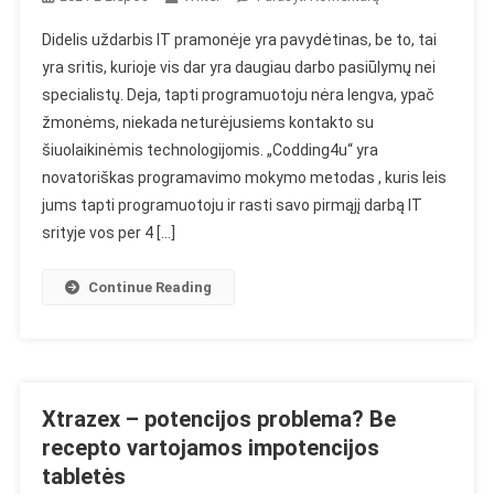
„Codding4u“
Didelis uždarbis IT pramonėje yra pavydėtinas, be to, tai
–
yra sritis, kurioje vis dar yra daugiau darbo pasiūlymų nei
Išmokti
specialistų. Deja, tapti programuotoju nėra lengva, ypač
Programuoti
žmonėms, niekada neturėjusiems kontakto su
Per
21
šiuolaikinėmis technologijomis. „Codding4u“ yra
Dieną
novatoriškas programavimo mokymo metodas , kuris leis
–
jums tapti programuotoju ir rasti savo pirmąjį darbą IT
Apžvalgos,
srityje vos per 4 […]
Kaina,
Kur
Continue Reading
Nusipirkti
Xtrazex – potencijos problema? Be
recepto vartojamos impotencijos
tabletės