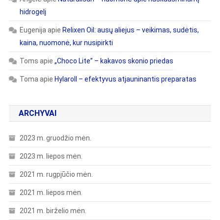
hidrogelį
Eugenija
apie
Relixen Oil: ausų aliejus – veikimas, sudėtis,
kaina, nuomonė, kur nusipirkti
Toms
apie
„Choco Lite” – kakavos skonio priedas
Toma
apie
Hylaroll – efektyvus atjauninantis preparatas
ARCHYVAI
2023 m. gruodžio mėn.
2023 m. liepos mėn.
2021 m. rugpjūčio mėn.
2021 m. liepos mėn.
2021 m. birželio mėn.