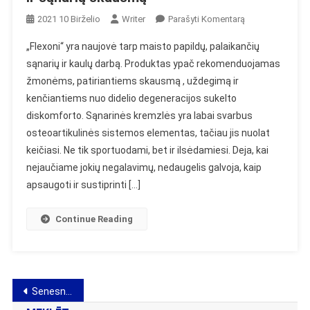
On
2021 10 Birželio
Writer
Parašyti Komentarą
Flexoni
„Flexoni“ yra naujovė tarp maisto papildų, palaikančių
Sąnariams
sąnarių ir kaulų darbą. Produktas ypač rekomenduojamas
–
žmonėms, patiriantiems skausmą , uždegimą ir
Tabletės
kenčiantiems nuo didelio degeneracijos sukelto
Nuo
Kaulų
diskomforto. Sąnarinės kremzlės yra labai svarbus
Ir
osteoartikulinės sistemos elementas, tačiau jis nuolat
Sąnarių
keičiasi. Ne tik sportuodami, bet ir ilsėdamiesi. Deja, kai
Skausmų
nejaučiame jokių negalavimų, nedaugelis galvoja, kaip
apsaugoti ir sustiprinti […]
Continue Reading
Navigacija
Senesni įrašai