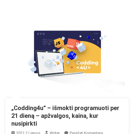
„Codding4u“ – išmokti programuoti per
21 dieną – apžvalgos, kaina, kur
nusipirkti
On
2021 2 Liepos
Writer
Parašyti Komentarą