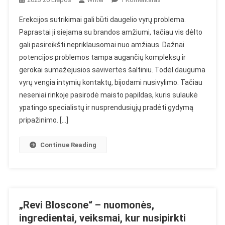
Menstill
Erekcijos sutrikimai gali būti daugelio vyrų problema.
–
Paprastai ji siejama su brandos amžiumi, tačiau vis dėlto
Veiksminga
gali pasireikšti nepriklausomai nuo amžiaus. Dažnai
Pagalba
potencijos problemos tampa augančių kompleksų ir
Sprendžiant
Vyrų
gerokai sumažėjusios savivertės šaltiniu. Todėl dauguma
Problemas
vyrų vengia intymių kontaktų, bijodami nusivylimo. Tačiau
neseniai rinkoje pasirodė maisto papildas, kuris sulaukė
ypatingo specialistų ir nusprendusiųjų pradėti gydymą
pripažinimo. […]
Continue Reading
„Revi Bloscone“ – nuomonės,
ingredientai, veiksmai, kur nusipirkti