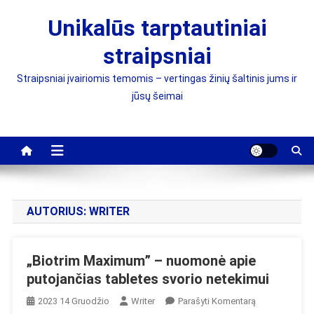
Skip
Unikalūs tarptautiniai
to
content
straipsniai
Straipsniai įvairiomis temomis – vertingas žinių šaltinis jums ir
jūsų šeimai
AUTORIUS:
WRITER
„Biotrim Maximum” – nuomonė apie
putojančias tabletes svorio netekimui
On
2023 14 Gruodžio
Writer
Parašyti Komentarą