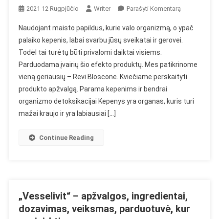
On
2021 12 Rugpjūčio
Writer
Parašyti Komentarą
„Revi
Naudojant maisto papildus, kurie valo organizmą, o ypač
Bloscone“
palaiko kepenis, labai svarbu jūsų sveikatai ir gerovei.
–
Todėl tai turėtų būti privalomi daiktai visiems.
Nuomonės,
Parduodama įvairių šio efekto produktų. Mes patikrinome
Ingredientai,
Veiksmai,
vieną geriausių – Revi Bloscone. Kviečiame perskaityti
Kur
produkto apžvalgą. Parama kepenims ir bendrai
Nusipirkti
organizmo detoksikacijai Kepenys yra organas, kuris turi
mažai kraujo ir yra labiausiai […]
Continue Reading
„Vesselivit“ – apžvalgos, ingredientai,
dozavimas, veiksmas, parduotuvė, kur