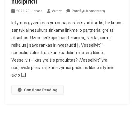
nusipirkti
On
2021 23 Liepos
Writer
Parašyti Komentarą
„Vesselivit“
Intymus gyvenimas yra nepaprastai svarbi sritis, be kurios
–
santykiai nesukurs tinkama linkme, o partneriai greitai
Apžvalgos,
atsiribos. Užuot ieškojus pasiteisinimų, verta paimti
Ingredientai,
reikalus į savo rankas ir investuoti į „ Vesselivit“ –
Dozavimas,
Veiksmas,
specialius pleistrus, kurie padidina moterų libido .
Parduotuvė,
Vesselivit – kas yra šis produktas? „Vesselivit“ yra
Kur
naujoviški pleistrai, kurie žymiai padidins libido ir lytinio
Nusipirkti
akto […]
Continue Reading