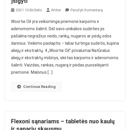
įsigyti
On
2021 10 Birželio
Writer
Parašyti Komentarą
Woortie
Woortie Oil yra veiksminga priemonė karpoms ir
Oil
adenomoms šalinti. Dėl savo unikalios sudėties jis
–
pašalina negražius veido, rankų, nugaros ar pėdų odos
Nuomonės,
darinius. Veikimo paslaptis – labai turtinga sudėtis, kupina
Sudedamosios
Dalys,
aliejų ir ekstraktų. 4 „Woortie Oil” privalumai Natūralus
Poveikis,
aliejų ir ekstraktų mišinys, skirtas karpoms ir adenomoms
Kaina,
šalinti. Vaizdas, rankas, nugarą ir pėdas puoselėjanti
Parduotuvė,
priemonė. Malonus […]
Kur
Įsigyti
Continue Reading
Flexoni sąnariams – tabletės nuo kaulų
ir sąnarių skausmų