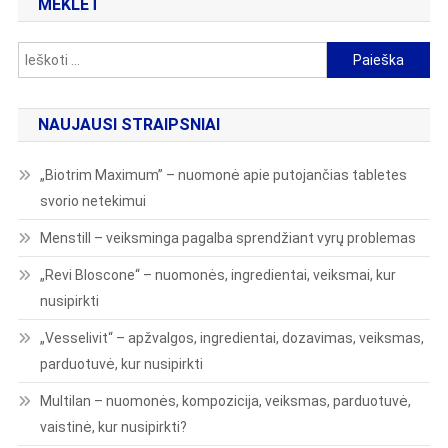
tarp
MEKLĒT
įrašų
Ieškoti:
NAUJAUSI STRAIPSNIAI
„Biotrim Maximum” – nuomonė apie putojančias tabletes
svorio netekimui
Menstill – veiksminga pagalba sprendžiant vyrų problemas
„Revi Bloscone“ – nuomonės, ingredientai, veiksmai, kur
nusipirkti
„Vesselivit“ – apžvalgos, ingredientai, dozavimas, veiksmas,
parduotuvė, kur nusipirkti
Multilan – nuomonės, kompozicija, veiksmas, parduotuvė,
vaistinė, kur nusipirkti?