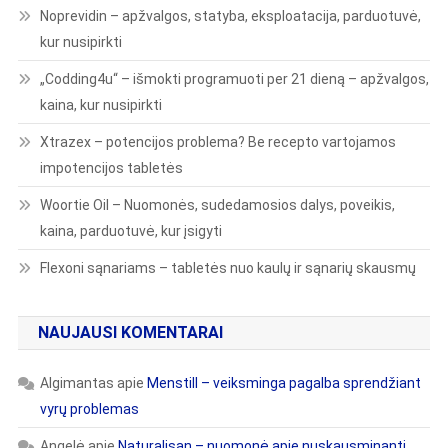
Noprevidin – apžvalgos, statyba, eksploatacija, parduotuvė,
kur nusipirkti
„Codding4u“ – išmokti programuoti per 21 dieną – apžvalgos,
kaina, kur nusipirkti
Xtrazex – potencijos problema? Be recepto vartojamos
impotencijos tabletės
Woortie Oil – Nuomonės, sudedamosios dalys, poveikis,
kaina, parduotuvė, kur įsigyti
Flexoni sąnariams – tabletės nuo kaulų ir sąnarių skausmų
NAUJAUSI KOMENTARAI
Algimantas
apie
Menstill – veiksminga pagalba sprendžiant
vyrų problemas
Angelė
apie
Naturalisan – nuomonė apie nuskausminantį