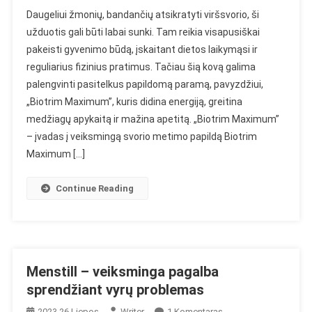
„Biotrim
Daugeliui žmonių, bandančių atsikratyti viršsvorio, ši
Maximum”
užduotis gali būti labai sunki. Tam reikia visapusiškai
–
pakeisti gyvenimo būdą, įskaitant dietos laikymąsi ir
Nuomonė
reguliarius fizinius pratimus. Tačiau šią kovą galima
Apie
Putojančias
palengvinti pasitelkus papildomą paramą, pavyzdžiui,
Tabletes
„Biotrim Maximum”, kuris didina energiją, greitina
Svorio
medžiagų apykaitą ir mažina apetitą. „Biotrim Maximum”
Netekimui
– įvadas į veiksmingą svorio metimo papildą Biotrim
Maximum […]
Continue Reading
Menstill – veiksminga pagalba
sprendžiant vyrų problemas
Įraše
2023 26 Liepos
Writer
1 Komentaras