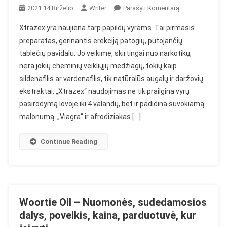
On
2021 14 Birželio
Writer
Parašyti Komentarą
Xtrazex
Xtrazex yra naujiena tarp papildų vyrams. Tai pirmasis
–
preparatas, gerinantis erekciją patogių, putojančių
Potencijos
tablečių pavidalu. Jo veikime, skirtingai nuo narkotikų,
Problema?
nėra jokių cheminių veikliųjų medžiagų, tokių kaip
Be
Recepto
sildenafilis ar vardenafilis, tik natūralūs augalų ir daržovių
Vartojamos
ekstraktai. „Xtrazex“ naudojimas ne tik prailgina vyrų
Impotencijos
pasirodymą lovoje iki 4 valandų, bet ir padidina suvokiamą
Tabletės
malonumą. „Viagra“ ir afrodiziakas […]
Continue Reading
Woortie Oil – Nuomonės, sudedamosios
dalys, poveikis, kaina, parduotuvė, kur