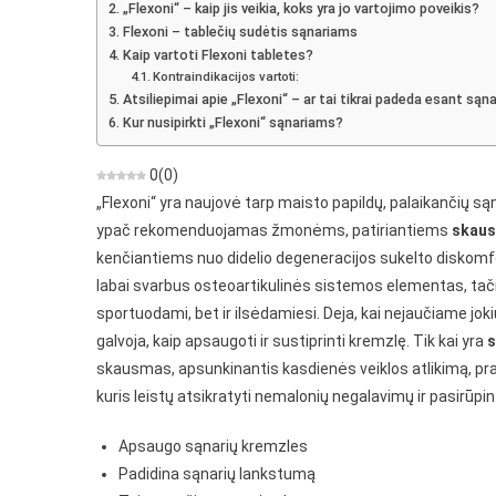
„Flexoni“ – kaip jis veikia, koks yra jo vartojimo poveikis?
Kaulų
Flexoni – tablečių sudėtis sąnariams
Ir
Kaip vartoti Flexoni tabletes?
Sąnari
Kontraindikacijos vartoti:
Skaus
Atsiliepimai apie „Flexoni“ – ar tai tikrai padeda esant są
Kur nusipirkti „Flexoni“ sąnariams?
0
(
0
)
„Flexoni“ yra naujovė tarp maisto papildų, palaikančių są
ypač rekomenduojamas žmonėms, patiriantiems
skau
kenčiantiems nuo didelio degeneracijos sukelto diskomf
labai svarbus osteoartikulinės sistemos elementas, tačiau
sportuodami, bet ir ilsėdamiesi. Deja, kai nejaučiame jo
galvoja, kaip apsaugoti ir sustiprinti kremzlę. Tik kai yra
s
skausmas, apsunkinantis kasdienės veiklos atlikimą, pr
kuris leistų atsikratyti nemalonių negalavimų ir pasirūpin
Apsaugo sąnarių kremzles
Padidina sąnarių lankstumą