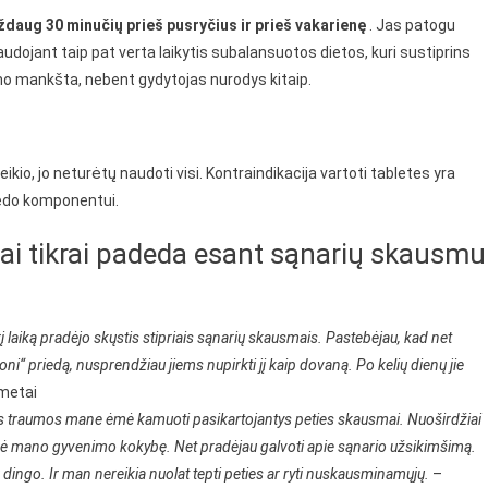
ždaug 30 minučių prieš pusryčius ir prieš vakarienę
. Jas patogu
Naudojant taip pat verta laikytis subalansuotos dietos, kuri sustiprins
kumo mankšta, nebent gydytojas nurodys kitaip.
eikio, jo neturėtų naudoti visi. Kontraindikacija vartoti tabletes yra
iedo komponentui.
 tai tikrai padeda esant sąnarių skausmu
į laiką pradėjo skųstis stipriais sąnarių skausmais. Pastebėjau, kad net
ni“ priedą, nusprendžiau jiems nupirkti jį kaip dovaną. Po kelių dienų jie
metai
s traumos mane ėmė kamuoti pasikartojantys peties skausmai. Nuoširdžiai
veikė mano gyvenimo kokybę. Net pradėjau galvoti apie sąnario užsikimšimą.
k dingo. Ir man nereikia nuolat tepti peties ar ryti nuskausminamųjų.
–