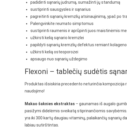
padidinti sąnarių judrumą, sumažinti jų standumą
sustiprinti sausgysles ir sąnarius
pagreitinti sąnarių kremzlių atsinaujinimą, ypač po tr
Palengvinkite reumato simptomus
sustiprinti raumenis ir aprūpinti juos maistinėmis 
užkirsti kelią sąnario kremzlei
papildyti sąnarių kremzlių defektus remiant kolage
užkirsti kelią osteoporozei
apsaugo nuo sąnarių uždegimo
Flexoni – tablečių sudėtis sąna
Produktas išsiskiria precedento neturinčia kompozicija ri
naudojimo!
Makao šaknies ekstraktas
– gaunamas iš augalo gumbo,
pasižymi didelėmis sveikatą stiprinančiomis savybėmis.
yra iki 300 kartų daugiau vitaminų, palaikančių sąnarių 
labiau sutirštintas.