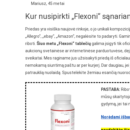
Mariusz, 45 metai
Kur nusipirkti „Flexoni“ sąnari
Priedas yra visiška naujovė rinkoje, o jo unikali kompozici
„Allegro“, „ebay“, „Amazon“, negalėsite to padaryti. Gamin
riboti.
Šiuo metu „Flexoni“ tablečių
galima įsigyti tik ofi
aukcionų svetainėse ar internetinėse parduotuvėse, deja, ta
sveikatai. Mes raginame jus užsisakyti priedą iš oficiala
nemokamą siuntimą paštu ar per kurjerį. Dar daugiau, jei 
patrauklią nuolaidą. Spustelėkite žemiau esančią nuorodą 
PASTABA:
Ribot
mūsų skaitytoja
gydymą, jei tai
Norėdami išband