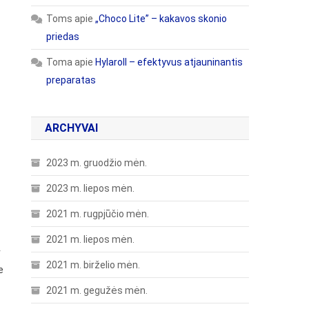
Toms
apie
„Choco Lite” – kakavos skonio
priedas
Toma
apie
Hylaroll – efektyvus atjauninantis
preparatas
ARCHYVAI
2023 m. gruodžio mėn.
2023 m. liepos mėn.
2021 m. rugpjūčio mėn.
2021 m. liepos mėn.
r
2021 m. birželio mėn.
e
2021 m. gegužės mėn.