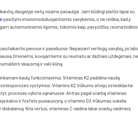
ikančių daugelyje vietų visame pasaulyje. Jam būdingi platūs lapai su
lė
pasižymi imunomoduliuojančiomis savybėmis, o tai reiškia, kad ji
rgant autoimuninėmis ligomis, tokiomis kaip, pavyzdžiui, reumatoidinis
asitaikantis pievose ir pasėliuose. Nepaisant vertingų savybių, jis laba
ugiausia žmonėms, kovojantiems su reumatu ar dažnais uždegimais, n
 numalšinti skausmą ir valo kūną.
s tinkamam kaulų funkcionavimui. Vitaminas K2 padidina naudą
uo osteoporozės vystymosi. Vitamino K2 trūkumo atveju osteoklastai
atyt, procesas vyksta sąnariuose. Antras pagal svarbą vitaminas
oja kalcio ir fosfato pusiausvyrą, o vitamino D3 trūkumas sukelia
disbalansą. Kita vertus, vitaminas C vaidina labai svarbų vaidmenį