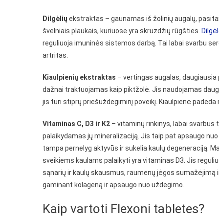
Dilgėlių
ekstraktas – gaunamas iš žolinių augalų, pasita
švelniais plaukais, kuriuose yra skruzdžių rūgšties.
Dilgė
reguliuoja imuninės sistemos darbą. Tai labai svarbu se
artritas.
Kiaulpienių ekstraktas
– vertingas augalas, daugiausia p
dažnai traktuojamas kaip piktžolė. Jis naudojamas da
jis turi stiprų priešuždegiminį poveikį. Kiaulpienė padeda
Vitaminas C, D3 ir K2
– vitaminų rinkinys, labai svarbu
palaikydamas jų mineralizaciją. Jis taip pat apsaugo n
tampa pernelyg aktyvūs ir sukelia kaulų degeneraciją. M
sveikiems kaulams palaikyti yra vitaminas D3. Jis reguliu
sąnarių ir kaulų skausmus, raumenų jėgos sumažėjimą ir 
gaminant kolageną ir apsaugo nuo uždegimo.
Kaip vartoti Flexoni tabletes?