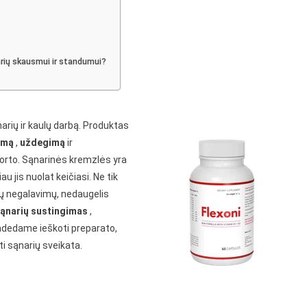
ų
mų
narių skausmui ir standumui?
narių ir kaulų darbą. Produktas
smą
,
uždegimą
ir
orto. Sąnarinės kremzlės yra
 jis nuolat keičiasi. Ne tik
kių negalavimų, nedaugelis
ąnarių sustingimas
,
adedame ieškoti preparato,
ti sąnarių sveikata.