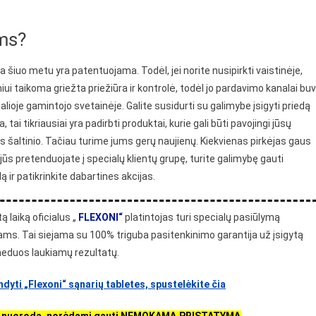
ams?
ja šiuo metu yra patentuojama. Todėl, jei norite nusipirkti vaistinėje,
iui taikoma griežta priežiūra ir kontrolė, todėl jo pardavimo kanalai bu
cialioje gamintojo svetainėje. Galite susidurti su galimybe įsigyti priedą
i tikriausiai yra padirbti produktai, kurie gali būti pavojingi jūsų
us šaltinio. Tačiau turime jums gerų naujienų. Kiekvienas pirkėjas gaus
jūs pretenduojate į specialų klientų grupę, turite galimybę gauti
ir patikrinkite dabartines akcijas.
ą laiką oficialus „
FLEXONI“
platintojas turi specialų pasiūlymą
ms. Tai siejama su 100% triguba pasitenkinimo garantija už įsigytą
 neduos laukiamų rezultatų.
yti „Flexoni“ sąnarių tabletes, spustelėkite čia