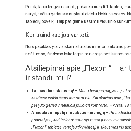
Priedą labai lengva naudoti, pakanka
nuryti 1 tabletę ma
nuryti, tačiau geriausia nuplauti dideliu kiekiu vandens. 
tablečių poveikį. Taip pat galite užsiimti vidutinio sun
Kontraindikacijos vartoti:
Nors papildas yra visiškai natūralus ir neturi šalutinio pov
nėštumas, žindymo laikotarpis ar alergija bet kuriam pr
Atsiliepimai apie „Flexoni“ – ar
ir standumui?
Tai pašalina skausmą!
–
Mano tėvai jau pagyvenę ir kur
kasdienė veikla jiems tampa sunki. Kai skaičiau apie „Flexo
pasijuto geriau ir nejaučia jokio diskomforto.
– Anna, 38 
Atsisakiau tepalų ir nuskausminamųjų
–
Po nedidelė
prisipažįstu, kad tai labai apribojo mano judesius ir pa
„Flexoni“ tabletes vartojau tik mėnesį, ir skausmas vis tie