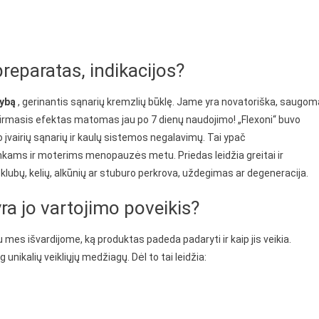
reparatas, indikacijos?
ybą
, gerinantis sąnarių kremzlių būklę. Jame yra novatoriška, saugom
. Pirmasis efektas matomas jau po 7 dienų naudojimo! „Flexoni“ buvo
įvairių sąnarių ir kaulų sistemos negalavimų. Tai ypač
ams ir moterims menopauzės metu. Priedas leidžia greitai ir
klubų, kelių, alkūnių ar stuburo perkrova, uždegimas ar degeneracija.
 yra jo vartojimo poveikis?
 mes išvardijome, ką produktas padeda padaryti ir kaip jis veikia.
unikalių veikliųjų medžiagų. Dėl to tai leidžia: