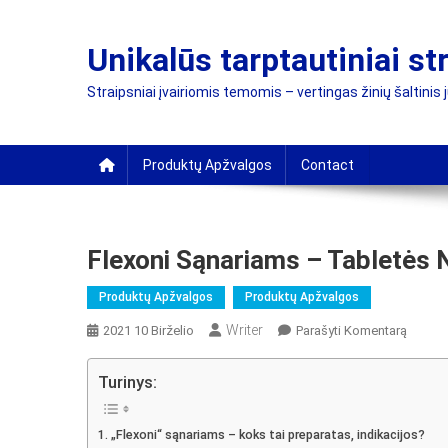
Skip
to
Unikalūs tarptautiniai st
content
Straipsniai įvairiomis temomis – vertingas žinių šaltinis 
Produktų Apžvalgos
Contact
Flexoni Sąnariams – Tabletės 
Produktų Apžvalgos
Produktų Apžvalgos
Writer
On
2021 10 Birželio
Parašyti Komentarą
Flexoni
Sąnari
Turinys:
–
Tablet
„Flexoni“ sąnariams – koks tai preparatas, indikacijos?
Nuo