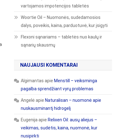
vartojamos impotencijos tabletės
Woortie Oil – Nuomonės, sudedamosios
dalys, poveikis, kaina, parduotuvė, kur įsigyti
Flexoni sąnariams – tabletės nuo kaulų ir
a
sąnarių skausmų
NAUJAUSI KOMENTARAI
Algimantas
apie
Menstill – veiksminga
pagalba sprendžiant vyrų problemas
Angelė
apie
Naturalisan – nuomonė apie
nuskausminantį hidrogelį
Eugenija
apie
Relixen Oil: ausų aliejus –
veikimas, sudėtis, kaina, nuomonė, kur
nusipirkti