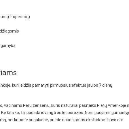
aumų ir operacijų
medžiagomis
no gamybą
riams
nkoje, kuri leidžia pamatyti pirmuosius efektus jau po 7 dienų
 vadinamo Peru ženšeniu, kuris natūraliai pasitaiko Pietų Amerikoje i
 Be kita ko, tai padeda išvengti osteoporozės. Nors pačiame gumbelyj
darbą, nei kituose augaluose, priede naudojamas ekstraktas buvo dar