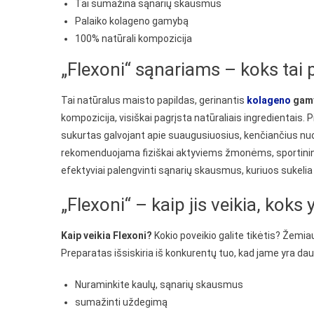
Tai sumažina sąnarių skausmus
Palaiko kolageno gamybą
100% natūrali kompozicija
„Flexoni“ sąnariams – koks tai p
Tai natūralus maisto papildas, gerinantis
kolageno
gam
kompozicija, visiškai pagrįsta natūraliais ingredientais
sukurtas galvojant apie suaugusiuosius, kenčiančius nuo 
rekomenduojama fiziškai aktyviems žmonėms, sportinink
efektyviai palengvinti sąnarių skausmus, kuriuos sukelia 
„Flexoni“ – kaip jis veikia, koks
Kaip veikia Flexoni?
Kokio poveikio galite tikėtis? Žemiau
Preparatas išsiskiria iš konkurentų tuo, kad jame yra daug 
Nuraminkite kaulų, sąnarių skausmus
sumažinti uždegimą