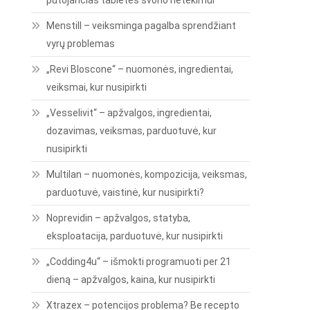
putojančias tabletes svorio netekimui
Menstill – veiksminga pagalba sprendžiant
vyrų problemas
„Revi Bloscone“ – nuomonės, ingredientai,
veiksmai, kur nusipirkti
„Vesselivit“ – apžvalgos, ingredientai,
dozavimas, veiksmas, parduotuvė, kur
nusipirkti
Multilan – nuomonės, kompozicija, veiksmas,
parduotuvė, vaistinė, kur nusipirkti?
Noprevidin – apžvalgos, statyba,
eksploatacija, parduotuvė, kur nusipirkti
„Codding4u“ – išmokti programuoti per 21
dieną – apžvalgos, kaina, kur nusipirkti
Xtrazex – potencijos problema? Be recepto