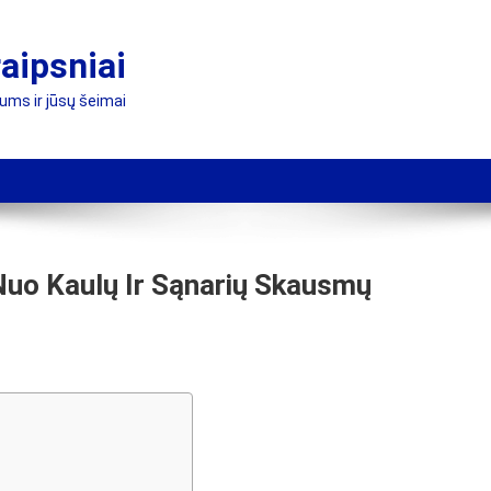
raipsniai
jums ir jūsų šeimai
Nuo Kaulų Ir Sąnarių Skausmų
ams
ės