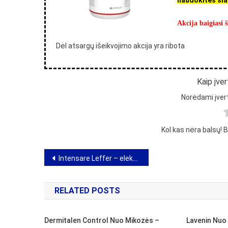
naudokitės ši
Akcija baigiasi 
Dėl atsargų išeikvojimo akcija yra ribota
Kaip įve
Norėdami įvert
Kol kas nėra balsų! 
Navigacija
Intensare Leffer – elektrokoaguliatoriaus, skirto pašalinti karpas, apžvalga
tarp
RELATED POSTS
įrašų
Dermitalen Control Nuo Mikozės –
Lavenin Nuo