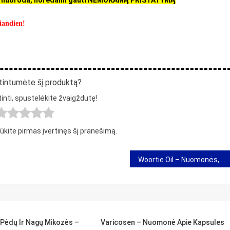
a nuoroda, norėdami gauti NEMOKAMĄ PRISTATYMĄ
šiandien!
rtintumėte šį produktą?
inti, spustelėkite žvaigždutę!
Būkite pirmas įvertinęs šį pranešimą.
Woortie Oil – Nuomonės, sudedamosios dalys, poveikis, kaina, parduotuvė, kur įsigyti
 Pėdų Ir Nagų Mikozės –
Varicosen – Nuomonė Apie Kapsules