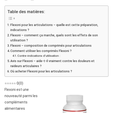
Flexoni
Pour
Table des matières:
Les
Articulations
Flexoni pour les articulations – quelle est cette préparation,
–
indications ?
Pilules
Flexoni – comment ça marche, quels sont les effets de son
Pour
utilisation ?
Les
Flexoni – composition de comprimés pour articulations
Douleurs
Comment utiliser les comprimés Flexoni ?
Contre-indications d’utilisation :
Osseuses
Avis sur Flexoni – aide-t-il vraiment contre les douleurs et
Et
raideurs articulaires ?
Articulaires
Où acheter Flexoni pour les articulations ?
0
(
0
)
Flexoni est une
nouveauté parmi les
compléments
alimentaires