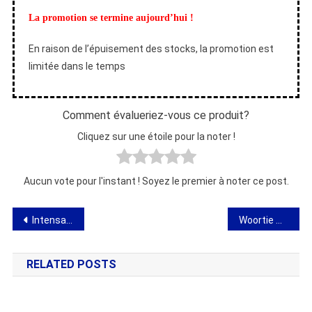
La promotion se termine aujourd’hui !
En raison de l’épuisement des stocks, la promotion est
limitée dans le temps
Comment évalueriez-vous ce produit?
Cliquez sur une étoile pour la noter !
Aucun vote pour l'instant ! Soyez le premier à noter ce post.
Navigation
Intensare Leffer – examen de l’électrocoagulateur pour l’élimination des verrues
Woortie Oil – Avis, ingrédients, effet, prix, boutique, où acheter
de
RELATED POSTS
l’article