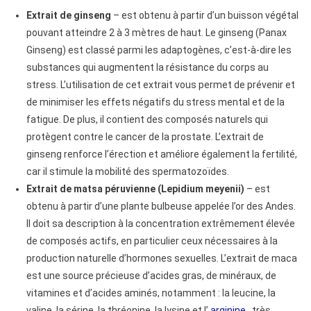
Extrait de ginseng
– est obtenu à partir d’un buisson végétal
pouvant atteindre 2 à 3 mètres de haut. Le ginseng (Panax
Ginseng) est classé parmi les adaptogènes, c’est-à-dire les
substances qui augmentent la résistance du corps au
stress. L’utilisation de cet extrait vous permet de prévenir et
de minimiser les effets négatifs du stress mental et de la
fatigue. De plus, il contient des composés naturels qui
protègent contre le cancer de la prostate. L’extrait de
ginseng renforce l’érection et améliore également la fertilité,
car il stimule la mobilité des spermatozoïdes.
Extrait de matsa péruvienne (Lepidium meyenii)
– est
obtenu à partir d’une plante bulbeuse appelée l’or des Andes.
Il doit sa description à la concentration extrêmement élevée
de composés actifs, en particulier ceux nécessaires à la
production naturelle d’hormones sexuelles. L’extrait de maca
est une source précieuse d’acides gras, de minéraux, de
vitamines et d’acides aminés, notamment : la leucine, la
valine, la sérine, la thréonine, la lysine et l’
arginine
, très