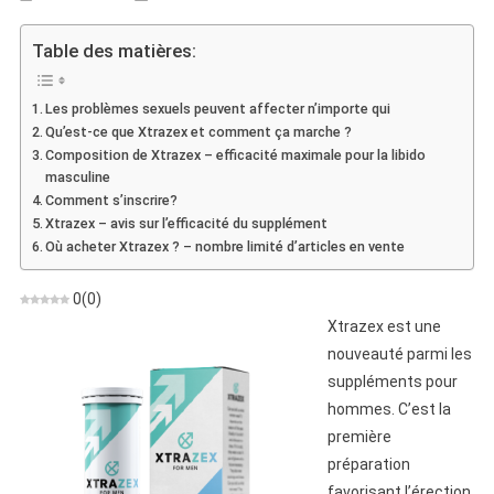
Xtrazex
–
Table des matières:
Un
Problème
Les problèmes sexuels peuvent affecter n’importe qui
De
Qu’est-ce que Xtrazex et comment ça marche ?
Puissance?
Composition de Xtrazex – efficacité maximale pour la libido
Pilules
masculine
Contre
Comment s’inscrire?
L’impuissance
Xtrazex – avis sur l’efficacité du supplément
En
Où acheter Xtrazex ? – nombre limité d’articles en vente
Vente
Libre
0
(
0
)
Xtrazex est une
nouveauté parmi les
suppléments pour
hommes. C’est la
première
préparation
favorisant l’érection