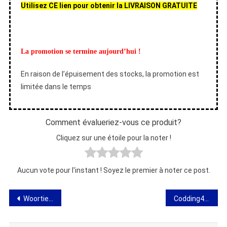
Utilisez CE lien pour obtenir la LIVRAISON GRATUITE
La promotion se termine aujourd’hui !
En raison de l’épuisement des stocks, la promotion est
limitée dans le temps
Comment évalueriez-vous ce produit?
Cliquez sur une étoile pour la noter !
Aucun vote pour l'instant ! Soyez le premier à noter ce post.
Navigation
Woortie Oil – Avis, ingrédients, effet, prix, boutique, où acheter
Codding4u – apprendre la programmation en 21 jours – avis, prix, où acheter
de