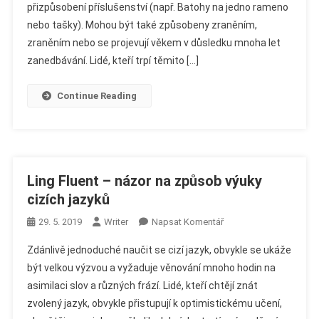
–
přizpůsobení příslušenství (např. Batohy na jedno rameno
Názor
nebo tašky). Mohou být také způsobeny zraněním,
Na
zraněním nebo se projevují věkem v důsledku mnoha let
Magnetický
zanedbávání. Lidé, kteří trpí těmito […]
Pás
Na
Continue Reading
Páteři
Ling Fluent – názor na způsob výuky
cizích jazyků
On
29. 5. 2019
Writer
Napsat Komentář
Ling
Zdánlivě jednoduché naučit se cizí jazyk, obvykle se ukáže
Fluent
být velkou výzvou a vyžaduje věnování mnoho hodin na
–
asimilaci slov a různých frází. Lidé, kteří chtějí znát
Názor
zvolený jazyk, obvykle přistupují k optimistickému učení,
Na