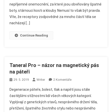
nepříjemné onemocnění, za které jsou obviňovány špatné
–
Názor
boty, stárnoucí kosti a klouby. Nemusí to však být pravda.
Na
Víte, že receptory zodpovědné za mnoho částí těla se
Magnetické
nacházejí […]
Vložky
Pro
Continue Reading
Boty
Taneral Pro – názor na magnetický pás
na páteři
U
29. 5. 2019
Writer
2 Komentáře
Textu
Degenerace páteře, bolest, tlak a napětí jsou stále
S
častějšími stížnostmi lidí všech věkových kategorií.
Názvem
Vyplývají z genetických stavů, nesprávného držení těla,
Taneral
přetížení, špatného životního stylu nebo nesprávného
Pro