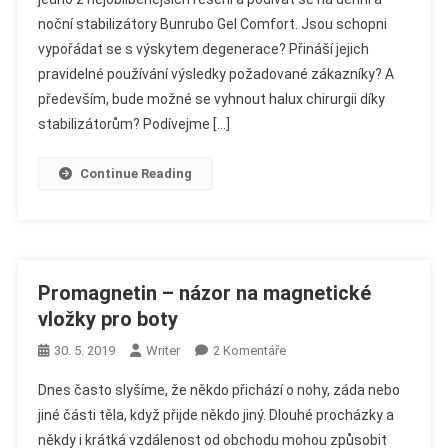
–
noční stabilizátory Bunrubo Gel Comfort. Jsou schopni
Názor
Na
vypořádat se s výskytem degenerace? Přináší jejich
Stabilizátory
pravidelné používání výsledky požadované zákazníky? A
Haluks
především, bude možné se vyhnout halux chirurgii díky
stabilizátorům? Podívejme […]
Continue Reading
Promagnetin – názor na magnetické
vložky pro boty
U
30. 5. 2019
Writer
2 Komentáře
Textu
Dnes často slyšíme, že někdo přichází o nohy, záda nebo
S
jiné části těla, když přijde někdo jiný. Dlouhé procházky a
Názvem
někdy i krátká vzdálenost od obchodu mohou způsobit
Promagnetin