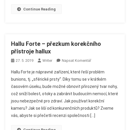
Kolenou
Continue Reading
Hallu Forte – přezkum korekčního
přístroje hallux
On
27. 5. 2019
Writer
Napsat Komentář
Hallu
Hallu Forte je nápravné zařízení, které řeší problém
Forte
bunions, tj. „sférické prsty“. Díky tomu se v krátkém
–
časovém úseku, bude možné obnovit přirozený tvar nohy,
Přezkum
což sníží bolest, otoky a zabránit budoucím nemocí, které
Korekčního
Přístroje
jsou nebezpečné pro zdraví. Jak používat korekční
Hallux
kameru? Jak se liší od konkurenčních produktů? Zveme
vás, abyste si přečetli recenzi společnosti […]
Continue Reading