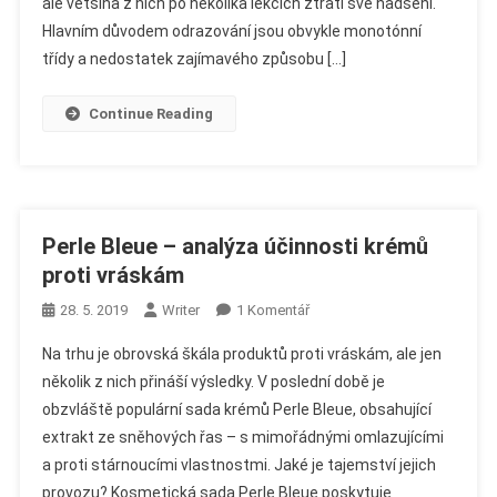
Způsob
ale většina z nich po několika lekcích ztratí své nadšení.
Výuky
Hlavním důvodem odrazování jsou obvykle monotónní
Cizích
třídy a nedostatek zajímavého způsobu […]
Jazyků
Continue Reading
Perle Bleue – analýza účinnosti krémů
proti vráskám
U
28. 5. 2019
Writer
1 Komentář
Textu
Na trhu je obrovská škála produktů proti vráskám, ale jen
S
několik z nich přináší výsledky. V poslední době je
Názvem
obzvláště populární sada krémů Perle Bleue, obsahující
Perle
extrakt ze sněhových řas – s mimořádnými omlazujícími
Bleue
–
a proti stárnoucími vlastnostmi. Jaké je tajemství jejich
Analýza
provozu? Kosmetická sada Perle Bleue poskytuje