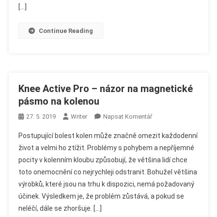
Plešatosti
[…]
Continue Reading
Knee Active Pro – názor na magnetické
pásmo na kolenou
On
27. 5. 2019
Writer
Napsat Komentář
Knee
Postupující bolest kolen může značně omezit každodenní
Active
život a velmi ho ztížit. Problémy s pohybem a nepříjemné
Pro
pocity v kolenním kloubu způsobují, že většina lidí chce
–
toto onemocnění co nejrychleji odstranit. Bohužel většina
Názor
Na
výrobků, které jsou na trhu k dispozici, nemá požadovaný
Magnetické
účinek. Výsledkem je, že problém zůstává, a pokud se
Pásmo
neléčí, dále se zhoršuje. […]
Na