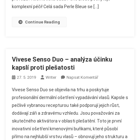
Účinnosti
komplexní péči! Celá sada Perle Bleue se […]
Krémů
Proti
Continue Reading
Vráskám
Vivese Senso Duo – analýza účinku
kapslí proti plešatosti
On
27. 5. 2019
Writer
Napsat Komentář
Vivese
Vivese Senso Duo se objevila na trhu a poskytuje
Senso
profesionální dermální ošetření vypadávání vlasů. Kapsle s
Duo
pečlivě vybranou recepturou také podporují jejich růst,
–
dodávají záři a zdravému vzhledu. Jsou považováni za
Analýza
Účinku
skutečného aktivátora v oblasti plešatění. Toto je první
Kapslí
inovativní ošetření kmenovými buňkami, které působí
Proti
přímo na nejhlubší vrstvu vlasů – obnovují jeho strukturu a