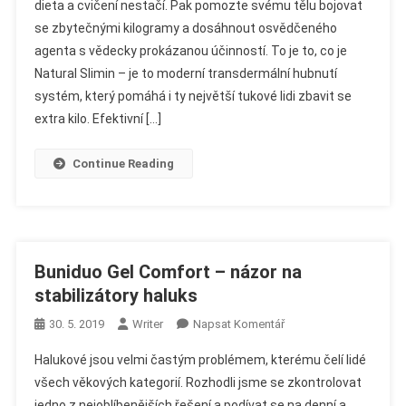
dieta a cvičení nestačí. Pak pomozte svému tělu bojovat
–
se zbytečnými kilogramy a dosáhnout osvědčeného
Názor
agenta s vědecky prokázanou účinností. To je to, co je
Na
Transdermální
Natural Slimin – je to moderní transdermální hubnutí
Systém
systém, který pomáhá i ty největší tukové lidi zbavit se
Hubnutí
extra kilo. Efektivní […]
Continue Reading
Buniduo Gel Comfort – názor na
stabilizátory haluks
On
30. 5. 2019
Writer
Napsat Komentář
Buniduo
Halukové jsou velmi častým problémem, kterému čelí lidé
Gel
všech věkových kategorií. Rozhodli jsme se zkontrolovat
Comfort
jedno z nejoblíbenějších řešení a podívat se na denní a