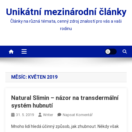
Skip
Unikátní mezinárodní články
to
content
Články na různá témata, cenný zdroj znalostí pro vás a vaši
rodinu
MĚSÍC:
KVĚTEN 2019
Natural Slimin – názor na transdermální
systém hubnutí
On
31. 5. 2019
Writer
Napsat Komentář
Natural
Mnoho lidí hledá účinný způsob, jak zhubnout. Někdy však
Slimin