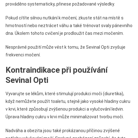
prováděno systematicky, přinese požadované výsledky.
Pokud cítíte silnou nutkání k močení, zkuste stát na místě s
hmotností nebo neztrácet váhu a také trénovat svaly pánevního
dna. Úkolem tohoto cvičení je prodloužit čas mezi močením.
Nesprávné použití může vést k tomu, že Sevinal Opti zvyšuje
frekvenci močení.
Kontraindikace při používání
Sevinal Opti
Vyvarujte se lékům, které stimulují produkci moči (diuretika),
když nemůžete použít toaletu, stejně jako vysoké hladiny cukru
v krvi, které způsobují zvýšenou produkci a vylučování ledvin.
Úprava hladiny cukru v krvi může minimalizovat tvorbu moči.
Nadváha a obezita jsou také prokázanou příčinou zvýšené