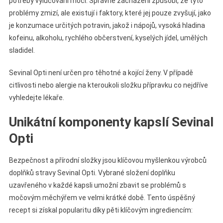
potřeby vylučování močí. Správné zacházení způsobí, že tyto
problémy zmizí, ale existují i faktory, které jej pouze zvyšují, jako
je konzumace určitých potravin, jakož i nápojů, vysoká hladina
kofeinu, alkoholu, rychlého občerstvení, kyselých jídel, umělých
sladidel.
Sevinal Opti není určen pro těhotné a kojící ženy. V případě
citlivosti nebo alergie na kteroukoli složku přípravku co nejdříve
vyhledejte lékaře.
Unikátní komponenty kapslí Sevinal
Opti
Bezpečnost a přírodní složky jsou klíčovou myšlenkou výrobců
doplňků stravy Sevinal Opti. Vybrané složení doplňku
uzavřeného v každé kapsli umožní zbavit se problémů s
močovým měchýřem ve velmi krátké době. Tento úspěšný
recept si získal popularitu díky pěti klíčovým ingrediencím: