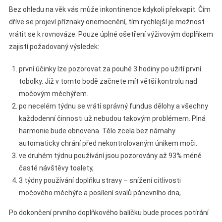
Bez ohledu na věk vás může inkontinence kdykoli překvapit. Čím
dříve se projeví příznaky onemocnění, tím rychlejší je možnost
vrátit se k rovnováze. Pouze úplné ošetření výživovým doplňkem
zajistí požadovaný výsledek:
první účinky lze pozorovat za pouhé 3 hodiny po užití první
tobolky. Již v tomto bodě začnete mít větší kontrolu nad
močovým měchýřem.
po necelém týdnu se vrátí správný fundus dělohy a všechny
každodenní činnosti už nebudou takovým problémem. Plná
harmonie bude obnovena. Tělo zcela bez námahy
automaticky chrání před nekontrolovaným únikem moči.
ve druhém týdnu používání jsou pozorovány až 93% méně
časté návštěvy toalety,
3 týdny používání doplňku stravy – snížení citlivosti
močového měchýře a posílení svalů pánevního dna,
Po dokončení prvního doplňkového balíčku bude proces potírání