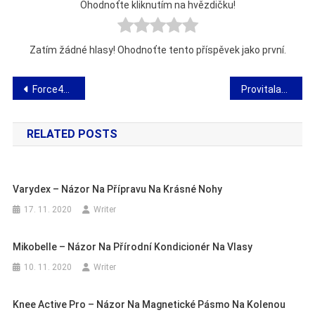
Ohodnoťte kliknutím na hvězdičku!
Zatím žádné hlasy! Ohodnoťte tento příspěvek jako první.
Navigace
Force4Him – názor na přípravu na růst svalů
Provitalan – názor na přípravu na přepracování
pro
RELATED POSTS
příspěvek
Varydex – Názor Na Přípravu Na Krásné Nohy
17. 11. 2020
Writer
Mikobelle – Názor Na Přírodní Kondicionér Na Vlasy
10. 11. 2020
Writer
Knee Active Pro – Názor Na Magnetické Pásmo Na Kolenou