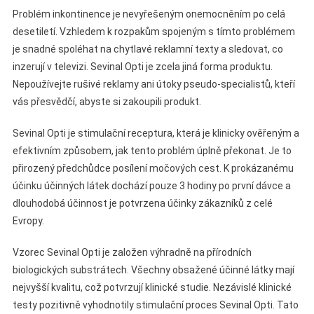
Problém inkontinence je nevyřešeným onemocněním po celá
desetiletí. Vzhledem k rozpakům spojeným s tímto problémem
je snadné spoléhat na chytlavé reklamní texty a sledovat, co
inzerují v televizi. Sevinal Opti je zcela jiná forma produktu.
Nepoužívejte rušivé reklamy ani útoky pseudo-specialistů, kteří
vás přesvědčí, abyste si zakoupili produkt.
Sevinal Opti je stimulační receptura, která je klinicky ověřeným a
efektivním způsobem, jak tento problém úplně překonat. Je to
přirozený předchůdce posílení močových cest. K prokázanému
účinku účinných látek dochází pouze 3 hodiny po první dávce a
dlouhodobá účinnost je potvrzena účinky zákazníků z celé
Evropy.
Vzorec Sevinal Opti je založen výhradně na přírodních
biologických substrátech. Všechny obsažené účinné látky mají
nejvyšší kvalitu, což potvrzují klinické studie. Nezávislé klinické
testy pozitivně vyhodnotily stimulační proces Sevinal Opti. Tato