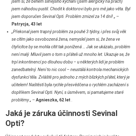
jsem si, že během silnějšího kýchání (jsem alergický na prach)
jsem náhodou pustil. Chodit k doktorovi bylo pro mě jako věta. Byl
jsem doporučen Sevinal Opti. Problém zmizel za 14 dní! „
–
Patrycja, 43 let
„Překonal jsem trapný problém za pouhé 3 týdny, i přes svůj věk
se cítím jako osvobozená žena, nemyslel jsem si, že žena ve
čtyřicítce by se mohla cítit tak ponížená … Jak se ukázalo, problém
není malý. Mluvil jsem o tom s přáteli už mnoho let. Ukazuje se, že
trpí inkontinencí po dlouhou dobu – u některých lidí je problém
zanedbatelný. Není to nic cool – neustálá kontrola mechanických
dysfunkcí těla. Zvláště pro jednoho z mých blízkých přátel, který je
učitelem! Naštěstí byla rychle přesvědčena o rychlém zacházení s
doplňkem Sevinal Opti. Nyní, s úsměvem, si pamatujeme staré
problémy „
–
Agnieszka, 62 let
.
Jaká je záruka účinnosti Sevinal
Opti?