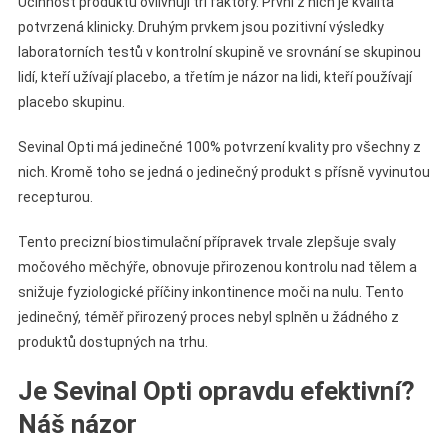
Účinnost produktu ovlivňují tři faktory. První z nich je kvalita
potvrzená klinicky. Druhým prvkem jsou pozitivní výsledky
laboratorních testů v kontrolní skupině ve srovnání se skupinou
lidí, kteří užívají placebo, a třetím je názor na lidi, kteří používají
placebo skupinu.
Sevinal Opti má jedinečné 100% potvrzení kvality pro všechny z
nich. Kromě toho se jedná o jedinečný produkt s přísně vyvinutou
recepturou.
Tento precizní biostimulační přípravek trvale zlepšuje svaly
močového měchýře, obnovuje přirozenou kontrolu nad tělem a
snižuje fyziologické příčiny inkontinence moči na nulu. Tento
jedinečný, téměř přirozený proces nebyl splněn u žádného z
produktů dostupných na trhu.
Je Sevinal Opti opravdu efektivní?
Náš názor