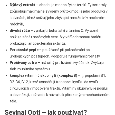
Dýňový extrakt
– obsahuje mnoho fytosterolů. Fytosteroly
způsobují maximálně zvýšený průtok moči a jeho produkci v
ledvinách, čímž snižují jeho zbývající množství v močovém
měchýři,
divoká růže
– vynikající bohatství vitamínu C. Výrazně
snižuje zánět močových cest. Vytváří ochrannou bariéru
prokazující antibakteriální aktivitu,
Peruánské pepře
– používané při pokračování po
urologických postupech. Podporuje fungování prostaty.
Prošívaný patro
– má silný protizánětlivý účinek. Zvyšuje
tlak imunitního systému.
komplex vitamínů skupiny B (komplex B)
– tj. populární B1,
B2. B6, B12, které usnadňují transport kyslíku do svalů
cirkulujících v močovém traktu. Vitaminy skupiny B je posilují
a dezinfikují, což vede k návratu k přirozeným mechanismům
těla.
Sevinal Opti – jak používat?