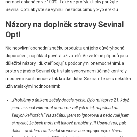
nemocí dokončen ve 100%. Také se profylakticky použijte
Sevinal Opti, abyste se vyhnuli nežádoucímu yo-yo efektu.
Názory na doplněk stravy Sevinal
Opti
Nic neovlivní obchodní značku produktu ani jeho důvěryhodná
doporučení, například pověst uživatelů. Ve většině případů jsou
důležité názory lidí, kteří bojují s podobnými onemocněními, a
proto se jméno Sevinal Opti stalo synonymem účinné kontroly
močové inkontinence v tak krátké době. Seznamte se s několika
uživatelskými hodnoceními:
„Problémy s únikem začaly docela rychle: Bylo mi teprve 21, když
jsem si začal všimnout poměrně velkých míst, například na
šedých kalhotách.“ Na začátku jsem to ignoroval a nedovolil jsem
si myslet, že bych mohl mít takové problémy !!! Uplynul rok, pak
další … problém rostl a stal se více a více nepříjemným. Všiml