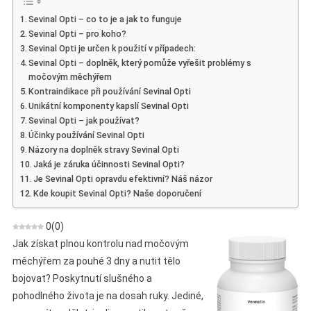
Sevinal
Sevinal Opti – co to je a jak to funguje
Opti
Sevinal Opti – pro koho?
–
Sevinal Opti je určen k použití v případech:
Názor
Sevinal Opti – doplněk, který pomůže vyřešit problémy s
Na
močovým měchýřem
Kapsle
Kontraindikace při používání Sevinal Opti
Pro
Unikátní komponenty kapslí Sevinal Opti
Sevinal Opti – jak používat?
Inkontinenci
Účinky používání Sevinal Opti
Názory na doplněk stravy Sevinal Opti
Jaká je záruka účinnosti Sevinal Opti?
Je Sevinal Opti opravdu efektivní? Náš názor
Kde koupit Sevinal Opti? Naše doporučení
0
(
0
)
Jak získat plnou kontrolu nad močovým
měchýřem za pouhé 3 dny a nutit tělo
bojovat? Poskytnutí slušného a
pohodlného života je na dosah ruky. Jediné,