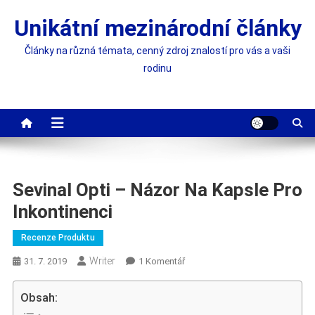
Skip
Unikátní mezinárodní články
to
content
Články na různá témata, cenný zdroj znalostí pro vás a vaši
rodinu
Sevinal Opti – Názor Na Kapsle Pro
Inkontinenci
Recenze Produktu
Writer
U
31. 7. 2019
1 Komentář
Textu
S
Obsah:
Názvem