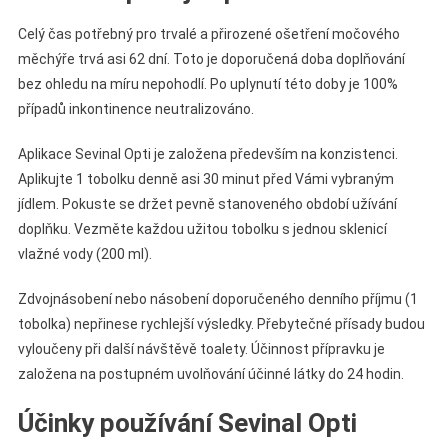
Celý čas potřebný pro trvalé a přirozené ošetření močového
měchýře trvá asi 62 dní. Toto je doporučená doba doplňování
bez ohledu na míru nepohodlí. Po uplynutí této doby je 100%
případů inkontinence neutralizováno.
Aplikace Sevinal Opti je založena především na konzistenci.
Aplikujte 1 tobolku denně asi 30 minut před Vámi vybraným
jídlem. Pokuste se držet pevně stanoveného období užívání
doplňku. Vezměte každou užitou tobolku s jednou sklenicí
vlažné vody (200 ml).
Zdvojnásobení nebo násobení doporučeného denního příjmu (1
tobolka) nepřinese rychlejší výsledky. Přebytečné přísady budou
vyloučeny při další návštěvě toalety. Účinnost přípravku je
založena na postupném uvolňování účinné látky do 24 hodin.
Účinky používání Sevinal Opti