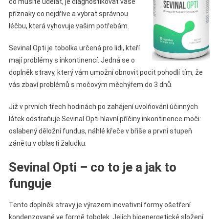
co musíte udělat, je diagnostikovat vaše
příznaky co nejdříve a vybrat správnou
léčbu, která vyhovuje vašim potřebám.
Sevinal Opti je tobolka určená pro lidi, kteří
mají problémy s inkontinencí. Jedná se o
doplněk stravy, který vám umožní obnovit pocit pohodlí tím, že
vás zbaví problémů s močovým měchýřem do 3 dnů.
Již v prvních třech hodinách po zahájení uvolňování účinných
látek odstraňuje Sevinal Opti hlavní příčiny inkontinence moči:
oslabený děložní fundus, náhlé křeče v břiše a první stupeň
zánětu v oblasti žaludku.
Sevinal Opti – co to je a jak to
funguje
Tento doplněk stravy je výrazem inovativní formy ošetření
kondenzované ve formě tobolek. Jejich bioenergetické složení