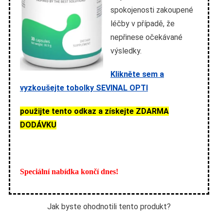
spokojenosti zakoupené
léčby v případě, že
nepřinese očekávané
výsledky.
Klikněte sem a
vyzkoušejte tobolky SEVINAL OPTI
použijte tento odkaz a získejte ZDARMA
DODÁVKU
Speciální nabídka končí dnes!
Jak byste ohodnotili tento produkt?