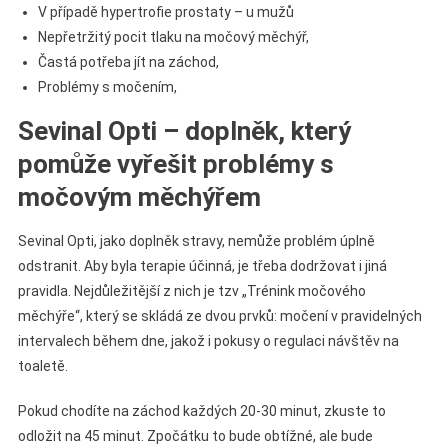
V případě hypertrofie prostaty – u mužů
Nepřetržitý pocit tlaku na močový měchýř,
Častá potřeba jít na záchod,
Problémy s močením,
Sevinal Opti – doplněk, který
pomůže vyřešit problémy s
močovým měchýřem
Sevinal Opti, jako doplněk stravy, nemůže problém úplně
odstranit. Aby byla terapie účinná, je třeba dodržovat i jiná
pravidla. Nejdůležitější z nich je tzv „Trénink močového
měchýře“, který se skládá ze dvou prvků: močení v pravidelných
intervalech během dne, jakož i pokusy o regulaci návštěv na
toaletě.
Pokud chodíte na záchod každých 20-30 minut, zkuste to
odložit na 45 minut. Zpočátku to bude obtížné, ale bude