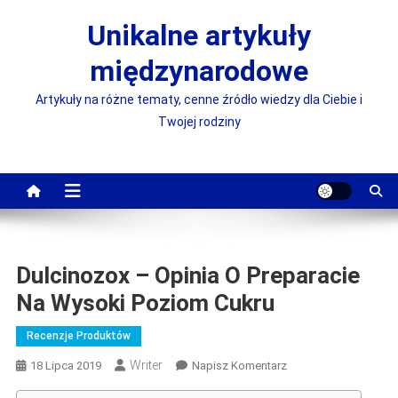
Skip
Unikalne artykuły
to
content
międzynarodowe
Artykuły na różne tematy, cenne źródło wiedzy dla Ciebie i
Twojej rodziny
Dulcinozox – Opinia O Preparacie
Na Wysoki Poziom Cukru
Recenzje Produktów
Writer
On
18 Lipca 2019
Napisz Komentarz
Dulcinozox