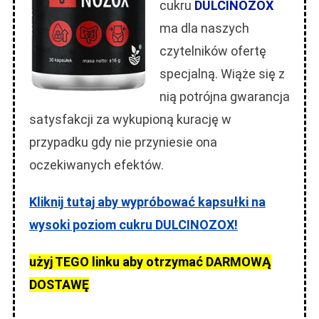
cukru
DULCINOZOX
ma dla naszych
czytelników ofertę
specjalną. Wiąże się z
nią potrójna gwarancja
satysfakcji za wykupioną kurację w
przypadku gdy nie przyniesie ona
oczekiwanych efektów.
Kliknij tutaj aby wypróbować kapsułki na
wysoki poziom cukru DULCINOZOX!
użyj TEGO linku aby otrzymać DARMOWĄ
DOSTAWĘ