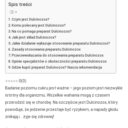
–
Spis treści
Opinia
O
Czym jest Dulcinozox?
Preparacie
Komu polecany jest Dulcinozox?
Na
Na co pomaga preparat Dulcinozox?
Wysoki
Jaki jest skład Dulcinozox?
Poziom
Jakie działanie wykazuje stosowanie preparatu Dulcinozox?
Cukru
Zasady stosowania preparatu Dulcinozox
Przeciwwskazania do stosowania preparatu Dulcinozox
Opinie specjalistów o skuteczności preparatu Dulcinozox
Gdzie kupić preparat Dulcinozox? Nasza rekomendacja
0
(
0
)
Badanie poziomu cukru jest ważne – jego poziom jest niezwykle
istotny dla organizmu. Wszelkie wahania mogą z czasem
przerodzić się w chorobę. Na szczęście jest Dulcinozox, który
powoduje, że jedzenie przestaje być ryzykiem, a napady głodu
znikają i… żyje się zdrowiej!