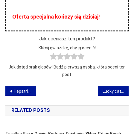
Oferta specjalna kończy się dzisiaj!
Jak oceniasz ten produkt?
Kliknij gwiazdkę, aby ją ocenić!
Jak dotąd brak głosów! Bądź pierwszą osobą, która oceni ten
post.
Nawigacja
Hepatrivin – opinia o preparacie na wątrobę
Lucky cat – opinia o talizmanie na szczęście
wpisu
RELATED POSTS
Tarellan Pro – Opinie, Budowa, Działanie, Sklep, Gdzie Kupić