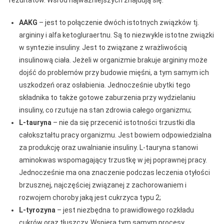
rezultatów. Wśród najważniejszych znajdują się:
AAKG
– jest to połączenie dwóch istotnych związków tj.
argininy i alfa ketogluraertnu. Są to niezwykle istotne związki
w syntezie insuliny. Jest to związane z wrażliwością
insulinową ciała. Jeżeli w organizmie brakuje argininy może
dojść do problemów przy budowie mięśni, a tym samym ich
uszkodzeń oraz osłabienia. Jednocześnie ubytki tego
składnika to także gotowe zaburzenia przy wydzielaniu
insuliny, co rzutuje na stan zdrowia całego organizmu;
L-tauryna
– nie da się przecenić istotności trzustki dla
całokształtu pracy organizmu. Jest bowiem odpowiedzialna
za produkcję oraz uwalnianie insuliny. L-tauryna stanowi
aminokwas wspomagający trzustkę w jej poprawnej pracy.
Jednocześnie ma ona znaczenie podczas leczenia otyłości
brzusznej, najczęściej związanej z zachorowaniem i
rozwojem choroby jaką jest cukrzyca typu 2;
L-tyrozyna
– jest niezbędna to prawidłowego rozkładu
cukrów oraz tłuszczy. Wspiera tym samym procesy