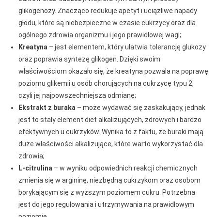
glikogenozy. Znacząco redukuje apetyt i uciążliwe napady
głodu, które są niebezpieczne w czasie cukrzycy oraz dla
ogólnego zdrowia organizmu i jego prawidłowej wagi;
Kreatyna
– jest elementem, który ułatwia tolerancję glukozy
oraz poprawia syntezę glikogen. Dzięki swoim
właściwościom okazało się, że kreatyna pozwala na poprawę
poziomu glikemii u osób chorujących na cukrzycę typu 2,
czyli jej najpowszechniejsza odmianę;
Ekstrakt z buraka
– może wydawać się zaskakujący, jednak
jest to stały element diet alkalizujących, zdrowych i bardzo
efektywnych u cukrzyków. Wynika to z faktu, że buraki mają
duże właściwości alkalizujące, które warto wykorzystać dla
zdrowia;
L-citrulina
– w wyniku odpowiednich reakcji chemicznych
zmienia się w argininę, niezbędną cukrzykom oraz osobom
borykającym się z wyższym poziomem cukru. Potrzebna
jest do jego regulowania i utrzymywania na prawidłowym
poziomie.