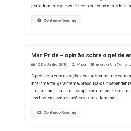
perfeitamente que você tenha sucesso nesta batalha 
Sobre
Pílulas
De
Continue Reading
Emagr
Man Pride – opinião sobre o gel de 
12 De Junho, 2019
Writer
Escreva Um Comentá
O problema com a ereção pode afetar muitos homens
infelizmente, geralmente, preocupa-se independent
ereção são a causa de complexos crescentes e uma r
dos homens evita relações sexuais, temendo […]
Continue Reading