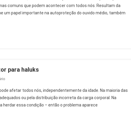
emas comuns que podem acontecer com todos nós. Resultam da
Opinião
e um papel importante na autoproteção do ouvido médio, também
Sobre
O
Óleo
Essencial
Para
A
Regeneração
Da
Audição
tor para haluks
On
rio
Hallu
de afetar todos nós, independentemente da idade. Na maioria das
Motion
dequados ou pela distribuição incorreta da carga corporal. Na
–
a a herdar essa condição – então o problema aparece
Opinião
Sobre
O
Corretor