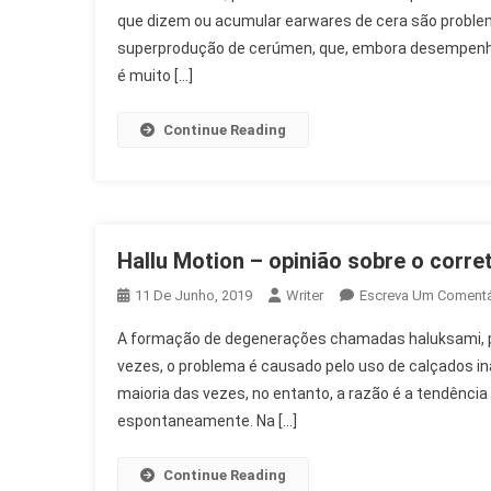
que dizem ou acumular earwares de cera são probl
superprodução de cerúmen, que, embora desempenh
é muito […]
Continue Reading
Hallu Motion – opinião sobre o corre
11 De Junho, 2019
Writer
Escreva Um Comentá
A formação de degenerações chamadas haluksami, po
vezes, o problema é causado pelo uso de calçados ina
maioria das vezes, no entanto, a razão é a tendênci
espontaneamente. Na […]
Continue Reading