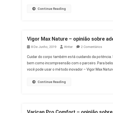
Continue Reading
Vigor Max Nature – opinião sobre ade
Em
8 De Junho, 2019
Writer
2 Comentários
Vigor
Cuidar do corpo também está cuidando da potência. 
Max
bem como incompreensão com o parceiro. Para belisc
Nature
você pode usar o método inovador – Vigor Max Nature.
–
Opiniã
Sobre
Continue Reading
Adesiv
Para
Disfun
Erétil
Varican Pro Comfort – opinião sobre