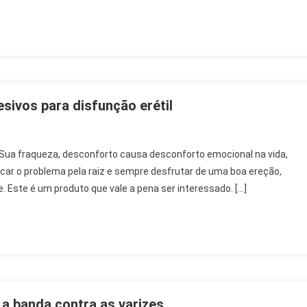
Contra
Varizes
sivos para disfunção erétil
Sua fraqueza, desconforto causa desconforto emocional na vida,
ar o problema pela raiz e sempre desfrutar de uma boa ereção,
 Este é um produto que vale a pena ser interessado. […]
o
os
ção
 a banda contra as varizes