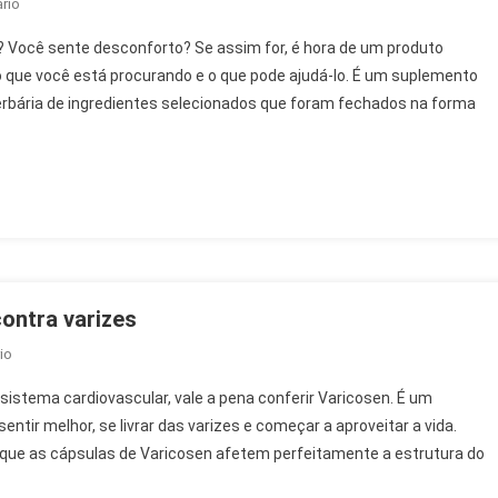
On
rio
Vessemis
? Você sente desconforto? Se assim for, é hora de um produto
Vita
o que você está procurando e o que pode ajudá-lo. É um suplemento
–
bária de ingredientes selecionados que foram fechados na forma
Opinião
Sobre
Manchas
De
Incontinência
ontra varizes
On
io
Varicosen
istema cardiovascular, vale a pena conferir Varicosen. É um
–
entir melhor, se livrar das varizes e começar a aproveitar a vida.
Opinião
ue as cápsulas de Varicosen afetem perfeitamente a estrutura do
Sobre
Cápsulas