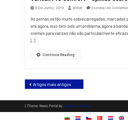
8 De Junho, 2019
Writer
Escreva Um Comentár
As pernas estão muito sobrecarregadas, marcadas por 
até agora, isso tem sido um problema, agora a banda
cremes para varizes não são particularmente efica
[…]
Continue Reading
Navegação
Artigos mais antigos
de
artigos
|
Theme: News Portal by
Mystery Themes
.