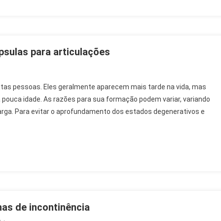
Para
Haluks
psulas para articulações
tas pessoas. Eles geralmente aparecem mais tarde na vida, mas
pouca idade. As razões para sua formação podem variar, variando
a
rga. Para evitar o aprofundamento dos estados degenerativos e
ão
las
lações
as de incontinência