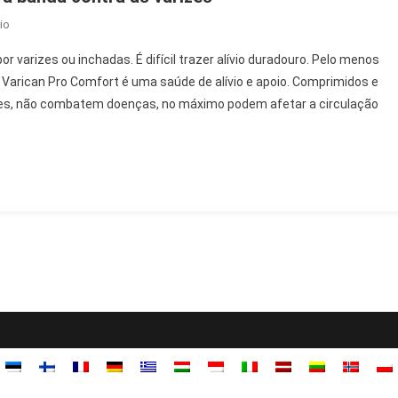
On
io
Varican
varizes ou inchadas. É difícil trazer alívio duradouro. Pelo menos
Pro
 Varican Pro Comfort é uma saúde de alívio e apoio. Comprimidos e
Comfort
zes, não combatem doenças, no máximo podem afetar a circulação
–
Opinião
Sobre
A
Banda
Contra
As
Varizes