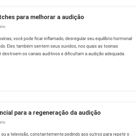
Para
Homens
tches para melhorar a audição
On
rio
Earoptim
nas, você pode ficar inflamado, desregular seu equilíbrio hormonal
Patches
sado. Eles também sentem seus ouvidos, nos quais as toxinas
–
destroem os canais auditivos e dificultam a audição adequada.
Opinião
Sobre
Patches
Para
Melhorar
A
Audição
encial para a regeneração da audição
On
rio
Essensin
io ou a televisão, constantemente pedindo aos outros para repetir o
–