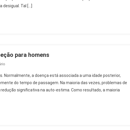
desigual. Tal […]
ecimento
ereção para homens
On
rio
Man
. Normalmente, a doença está associada a uma idade posterior,
Pride
emente do tempo de passagem. Na maioria das vezes, problemas de
–
edução significativa na auto-estima. Como resultado, a maioria
Opinião
Sobre
O
Gel
De
Ereção