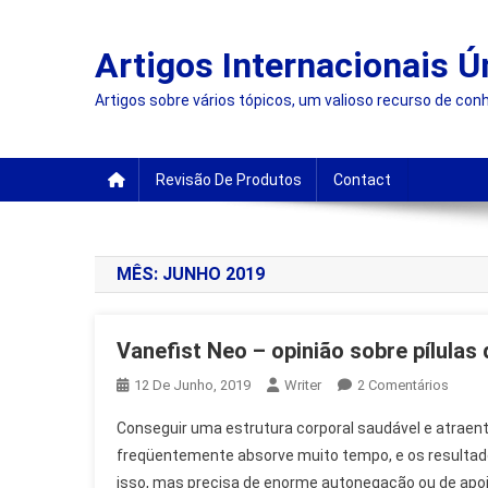
Skip
to
Artigos Internacionais Ú
content
Artigos sobre vários tópicos, um valioso recurso de con
Revisão De Produtos
Contact
MÊS:
JUNHO 2019
Vanefist Neo – opinião sobre pílula
Em
12 De Junho, 2019
Writer
2 Comentários
Vanefi
Conseguir uma estrutura corporal saudável e atrae
Neo
freqüentemente absorve muito tempo, e os resultados
–
isso, mas precisa de enorme autonegação ou de apo
Opini