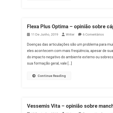
Flexa Plus Optima – opinião sobre cá
Em
11 De Junho, 2019
Writer
6 Comentários
Flexa
Doenças das articulações são um problema para mui
Plus
eles acontecem com mais freqüência, apesar de sua 
Optim
do impacto negativo do ambiente externo ou sobreca
–
sua formação geral, vale […]
Opini
Sobre
Cápsu
Continue Reading
Para
Articu
Vessemis Vita – opinião sobre manch