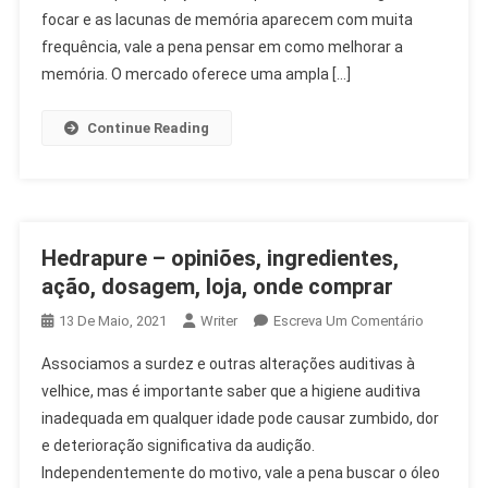
Ação,
focar e as lacunas de memória aparecem com muita
Onde
frequência, vale a pena pensar em como melhorar a
Comprar?
memória. O mercado oferece uma ampla […]
Continue Reading
Hedrapure – opiniões, ingredientes,
ação, dosagem, loja, onde comprar
On
13 De Maio, 2021
Writer
Escreva Um Comentário
Hedrapur
Associamos a surdez e outras alterações auditivas à
–
velhice, mas é importante saber que a higiene auditiva
Opiniões,
inadequada em qualquer idade pode causar zumbido, dor
Ingredient
e deterioração significativa da audição.
Ação,
Dosagem,
Independentemente do motivo, vale a pena buscar o óleo