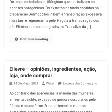
fortes propriedades antifúngicas que neutralizam os
Ingredient
agentes patogênicos. Os extratos naturais contidos na
Ação,
Loja,
preparação Dermocollos inibem a transpiração excessiva,
Onde
hidratam e regeneram a pele. Regula a transpiração dos
Comprar
pés Elimina odores desagradáveis Traz alívio da […]
Continue Reading
Ellevre – opiniões, ingredientes, ação,
loja, onde comprar
On
14 De Maio, 2021
Writer
Escreva Um Comentário
Ellevre
Ao contrário das aparências, a maioria das mulheres
–
enfrenta celulite, excesso de gordura corporal ou pele
Opiniões,
flácida e pouco firme. Freqüentemente, mesmo
Ingredient
Ação,