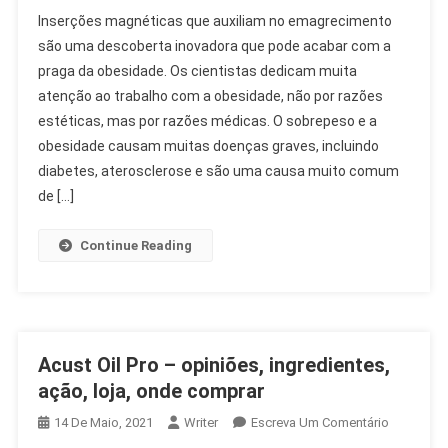
Magnetin
Inserções magnéticas que auxiliam no emagrecimento
Pro
são uma descoberta inovadora que pode acabar com a
–
praga da obesidade. Os cientistas dedicam muita
Opiniões,
atenção ao trabalho com a obesidade, não por razões
Proprieda
Ação,
estéticas, mas por razões médicas. O sobrepeso e a
Loja,
obesidade causam muitas doenças graves, incluindo
Onde
diabetes, aterosclerose e são uma causa muito comum
Comprar
de […]
Continue Reading
Acust Oil Pro – opiniões, ingredientes,
ação, loja, onde comprar
On
14 De Maio, 2021
Writer
Escreva Um Comentário
Acust