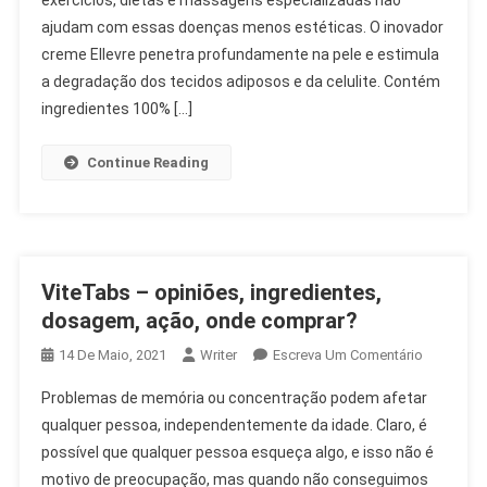
exercícios, dietas e massagens especializadas não
Loja,
ajudam com essas doenças menos estéticas. O inovador
Onde
creme Ellevre penetra profundamente na pele e estimula
Comprar
a degradação dos tecidos adiposos e da celulite. Contém
ingredientes 100% […]
Continue Reading
ViteTabs – opiniões, ingredientes,
dosagem, ação, onde comprar?
On
14 De Maio, 2021
Writer
Escreva Um Comentário
ViteTabs
Problemas de memória ou concentração podem afetar
–
qualquer pessoa, independentemente da idade. Claro, é
Opiniões,
possível que qualquer pessoa esqueça algo, e isso não é
Ingredient
motivo de preocupação, mas quando não conseguimos
Dosagem,