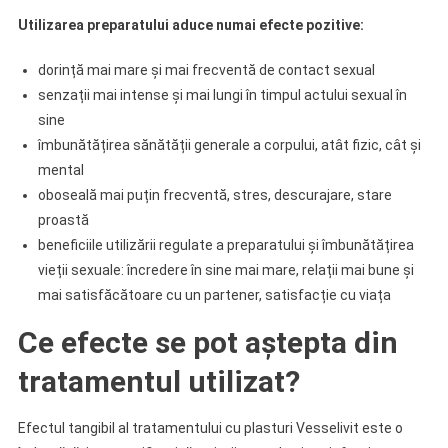
Utilizarea preparatului aduce numai efecte pozitive:
dorință mai mare și mai frecventă de contact sexual
senzații mai intense și mai lungi în timpul actului sexual în
sine
îmbunătățirea sănătății generale a corpului, atât fizic, cât și
mental
oboseală mai puțin frecventă, stres, descurajare, stare
proastă
beneficiile utilizării regulate a preparatului și îmbunătățirea
vieții sexuale: încredere în sine mai mare, relații mai bune și
mai satisfăcătoare cu un partener, satisfacție cu viața
Ce efecte se pot aștepta din
tratamentul utilizat?
Efectul tangibil al tratamentului cu plasturi Vesselivit este o