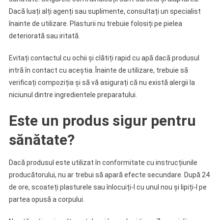
Dacă luați alți agenți sau suplimente, consultați un specialist
înainte de utilizare. Plasturii nu trebuie folosiți pe pielea
deteriorată sau iritată.
Evitați contactul cu ochii și clătiți rapid cu apă dacă produsul
intră în contact cu aceștia. Înainte de utilizare, trebuie să
verificați compoziția și să vă asigurați că nu există alergii la
niciunul dintre ingredientele preparatului.
Este un produs sigur pentru
sănătate?
Dacă produsul este utilizat în conformitate cu instrucțiunile
producătorului, nu ar trebui să apară efecte secundare. După 24
de ore, scoateți plasturele sau înlocuiți-l cu unul nou și lipiți-l pe
partea opusă a corpului.