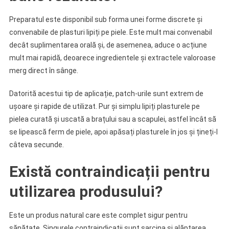
Preparatul este disponibil sub forma unei forme discrete și
convenabile de plasturi lipiți pe piele. Este mult mai convenabil
decât suplimentarea orală și, de asemenea, aduce o acțiune
mult mai rapidă, deoarece ingredientele și extractele valoroase
merg direct în sânge.
Datorită acestui tip de aplicație, patch-urile sunt extrem de
ușoare și rapide de utilizat. Pur și simplu lipiți plasturele pe
pielea curată și uscată a brațului sau a scapulei, astfel încât să
se lipească ferm de piele, apoi apăsați plasturele în jos și țineți-l
câteva secunde.
Există contraindicații pentru
utilizarea produsului?
Este un produs natural care este complet sigur pentru
sănătate. Singurele contraindicații sunt sarcina și alăptarea.