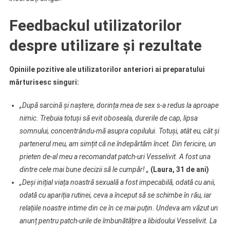
Feedbackul utilizatorilor
despre utilizare și rezultate
Opiniile pozitive ale utilizatorilor anteriori ai preparatului
mărturisesc singuri:
„După sarcină și naștere, dorința mea de sex s-a redus la aproape
nimic. Trebuia totuși să evit oboseala, durerile de cap, lipsa
somnului, concentrându-mă asupra copilului. Totuși, atât eu, cât și
partenerul meu, am simțit că ne îndepărtăm încet. Din fericire, un
prieten de-al meu a recomandat patch-uri Vesselivit. A fost una
dintre cele mai bune decizii să le cumpăr! „
(Laura, 31 de ani)
„Deși inițial viața noastră sexuală a fost impecabilă, odată cu anii,
odată cu apariția rutinei, ceva a început să se schimbe în rău, iar
relațiile noastre intime din ce în ce mai puțin. Undeva am văzut un
anunț pentru patch-urile de îmbunătățire a libidoului Vesselivit. La