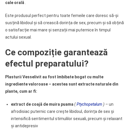
cale orală
.
Este produsul perfect pentru toate femeile care doresc să-și
susțină libidoul și să crească dorința de sex, precum și să obțină
o satisfacție mai mare și senzații mai puternice în timpul
actului sexual.
Ce compoziție garantează
efectul preparatului?
Plasturii Vesselivit au fost îmbibate bogat cu multe
ingrediente valoroase – acestea sunt extracte naturale din
plante, cum ar fi:
extract de coajă de muira puama
(
Ptychopetalum
)
– un
afrodisiac puternic care crește libidoul, dorința de sex și
intensifică sentimentul stimulilor sexuali, precum și relaxant
și antidepresiv