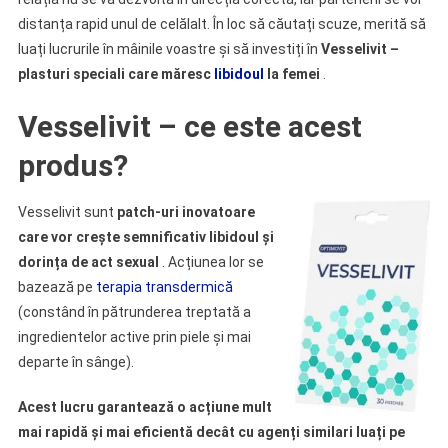
distanța rapid unul de celălalt. În loc să căutați scuze, merită să
luați lucrurile în mâinile voastre și să investiți în
Vesselivit –
plasturi speciali care măresc
libidoul
la femei
.
Vesselivit – ce este acest
produs?
Vesselivit sunt
patch-uri inovatoare
care vor crește semnificativ libidoul și
dorința de act sexual
. Acțiunea lor se
bazează pe
terapia transdermică
(constând în pătrunderea treptată a
ingredientelor active prin piele și mai
departe în sânge).
Acest lucru garantează o acțiune mult
mai rapidă și mai eficientă decât cu agenți similari luați pe