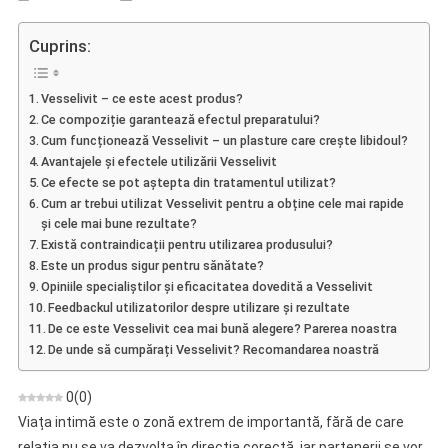
Vesselivit
–
Cuprins:
Recenzii,
Ingrediente,
Vesselivit – ce este acest produs?
Dozare,
Ce compoziție garantează efectul preparatului?
Acțiune,
Cum funcționează Vesselivit – un plasture care crește libidoul?
Magazin,
Avantajele și efectele utilizării Vesselivit
De
Ce efecte se pot aștepta din tratamentul utilizat?
Unde
Cum ar trebui utilizat Vesselivit pentru a obține cele mai rapide
Să
și cele mai bune rezultate?
Există contraindicații pentru utilizarea produsului?
Cumpărați
Este un produs sigur pentru sănătate?
Opiniile specialiștilor și eficacitatea dovedită a Vesselivit
Feedbackul utilizatorilor despre utilizare și rezultate
De ce este Vesselivit cea mai bună alegere? Parerea noastra
De unde să cumpărați Vesselivit? Recomandarea noastră
0
(
0
)
Viața intimă este o zonă extrem de importantă, fără de care
relația nu se va dezvolta în direcția corectă, iar partenerii se vor