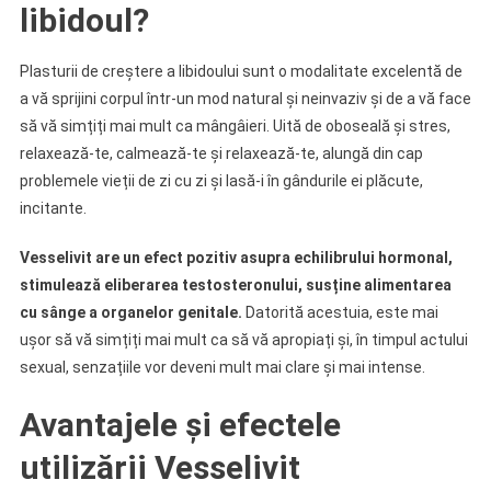
libidoul?
Plasturii de creștere a libidoului sunt o modalitate excelentă de
a vă sprijini corpul într-un mod natural și neinvaziv și de a vă face
să vă simțiți mai mult ca mângâieri. Uită de oboseală și stres,
relaxează-te, calmează-te și relaxează-te, alungă din cap
problemele vieții de zi cu zi și lasă-i în gândurile ei plăcute,
incitante.
Vesselivit are un efect pozitiv asupra echilibrului hormonal,
stimulează eliberarea testosteronului, susține alimentarea
cu sânge a organelor genitale.
Datorită acestuia, este mai
ușor să vă simțiți mai mult ca să vă apropiați și, în timpul actului
sexual, senzațiile vor deveni mult mai clare și mai intense.
Avantajele și efectele
utilizării Vesselivit