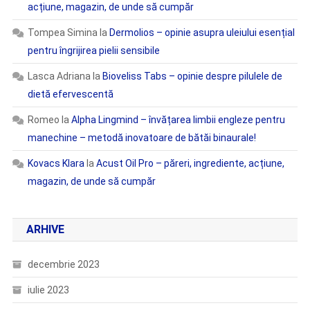
acțiune, magazin, de unde să cumpăr
Tompea Simina
la
Dermolios – opinie asupra uleiului esențial
pentru îngrijirea pielii sensibile
Lasca Adriana
la
Bioveliss Tabs – opinie despre pilulele de
dietă efervescentă
Romeo
la
Alpha Lingmind – învățarea limbii engleze pentru
manechine – metodă inovatoare de bătăi binaurale!
Kovacs Klara
la
Acust Oil Pro – păreri, ingrediente, acțiune,
magazin, de unde să cumpăr
ARHIVE
decembrie 2023
iulie 2023