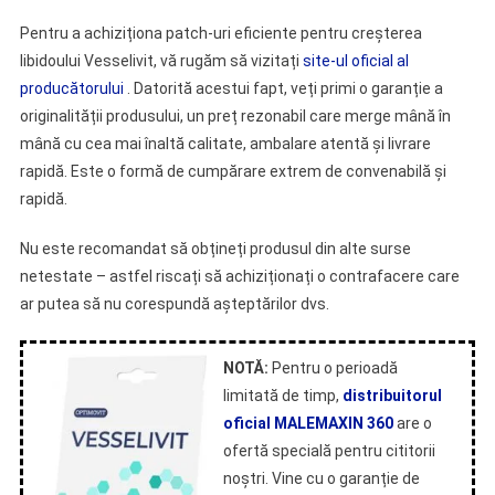
Pentru a achiziționa patch-uri eficiente pentru creșterea
libidoului Vesselivit, vă rugăm să vizitați
site-ul oficial al
producătorului
. Datorită acestui fapt, veți primi o garanție a
originalității produsului, un preț rezonabil care merge mână în
mână cu cea mai înaltă calitate, ambalare atentă și livrare
rapidă. Este o formă de cumpărare extrem de convenabilă și
rapidă.
Nu este recomandat să obțineți produsul din alte surse
netestate – astfel riscați să achiziționați o contrafacere care
ar putea să nu corespundă așteptărilor dvs.
NOTĂ:
Pentru o perioadă
limitată de timp,
distribuitorul
oficial MALEMAXIN 360
are o
ofertă specială pentru cititorii
noștri. Vine cu o garanție de