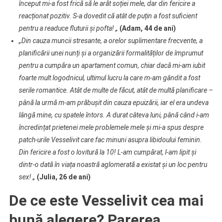
început mi-a fost frică să le arăt soției mele, dar din fericire a
reacționat pozitiv. S-a dovedit că atât de puțin a fost suficient
pentru a readuce fluturii și pofta! „
(Adam, 44 de ani)
„Din cauza muncii stresante, a orelor suplimentare frecvente, a
planificării unei nunți și a organizării formalităților de împrumut
pentru a cumpăra un apartament comun, chiar dacă mi-am iubit
foarte mult logodnicul, ultimul lucru la care m-am gândit a fost
serile romantice. Atât de multe de făcut, atât de multă planificare –
până la urmă m-am prăbușit din cauza epuizării, iar el era undeva
lângă mine, cu spatele întors. A durat câteva luni, până când i-am
încredințat prietenei mele problemele mele și mi-a spus despre
patch-urile Vesselivit care fac minuni asupra libidoului feminin.
Din fericire a fost o lovitură la 10! L-am cumpărat, l-am lipit și
dintr-o dată în viața noastră aglomerată a existat și un loc pentru
sex! „
(Julia, 26 de ani)
De ce este Vesselivit cea mai
bună alegere? Parerea