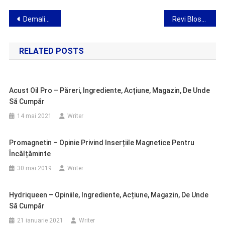
Navigare
Demaliss Serum – recenzii, ingrediente, dozare, magazin, de unde să cumpărați
Revi Bloscone – păreri, ingrediente, acțiune, de unde să cumpărați
în
RELATED POSTS
articole
Acust Oil Pro – Păreri, Ingrediente, Acțiune, Magazin, De Unde
Să Cumpăr
14 mai 2021
Writer
Promagnetin – Opinie Privind Inserțiile Magnetice Pentru
Încălțăminte
30 mai 2019
Writer
Hydriqueen – Opiniile, Ingrediente, Acțiune, Magazin, De Unde
Să Cumpăr
21 ianuarie 2021
Writer