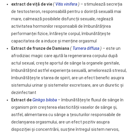
extract de viță de vie
(
Vitis vinifera
)
– stimulează secreția
de testosteron, responsabilă pentru o dorință sexuală mai
mare, calmează posibilele disfuncții sexuale, reglează
activitatea hormonilor responsabili de îmbunătățirea
performanței fizice, întărește corpul, îmbunătățește
capacitatea de a induce și menține orgasmul
Extract de frunze de Damiana
(
Turnera diffusa
)
– este un
afrodiziac magic care ajută la regenerarea corpului după
actul sexual, crește aportul de sânge la organele genitale,
îmbunătățind astfel experiența sexuală, ameliorează stresul,
îmbunătățește starea de spirit, are un efect benefic asupra
sistemului urinar și sistemelor excretoare, are un diuretic și
dezinfectant
Extract de
Ginkgo biloba
– îmbunătățește fluxul de sânge în
organism prin creșterea elasticității vaselor de sânge și,
astfel, alimentarea cu sânge a țesuturilor responsabile de
declanșarea orgasmului, are un efect pozitiv asupra
dispoziției și concentrării, susține întregul sistem nervos,