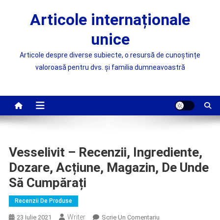
Skip
Articole internaționale
to
content
unice
Articole despre diverse subiecte, o resursă de cunoștințe
valoroasă pentru dvs. și familia dumneavoastră
Vesselivit – Recenzii, Ingrediente,
Dozare, Acțiune, Magazin, De Unde
Să Cumpărați
Recenzii De Produse
Writer
On
23 Iulie 2021
Scrie Un Comentariu