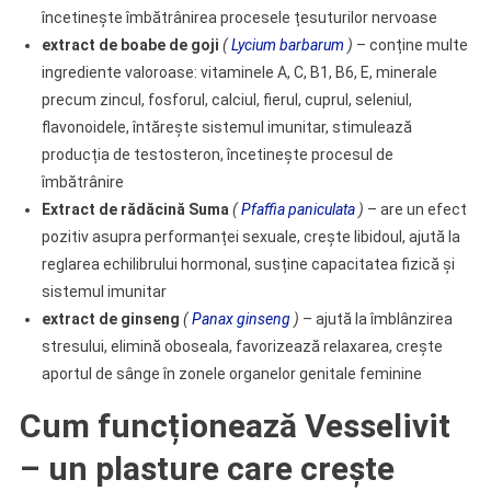
încetinește îmbătrânirea procesele țesuturilor nervoase
extract de boabe de goji
(
Lycium barbarum
)
– conține multe
ingrediente valoroase: vitaminele A, C, B1, B6, E, minerale
precum zincul, fosforul, calciul, fierul, cuprul, seleniul,
flavonoidele, întărește sistemul imunitar, stimulează
producția de testosteron, încetinește procesul de
îmbătrânire
Extract de rădăcină Suma
(
Pfaffia paniculata
)
– are un efect
pozitiv asupra performanței sexuale, crește libidoul, ajută la
reglarea echilibrului hormonal, susține capacitatea fizică și
sistemul imunitar
extract de ginseng
(
Panax ginseng
)
– ajută la îmblânzirea
stresului, elimină oboseala, favorizează relaxarea, crește
aportul de sânge în zonele organelor genitale feminine
Cum funcționează Vesselivit
– un plasture care crește