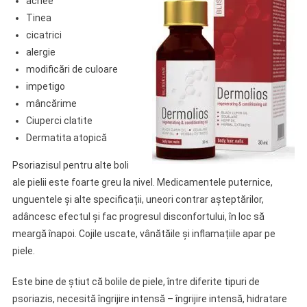
acnee
Tinea
cicatrici
alergie
modificări de culoare
impetigo
mâncărime
Ciuperci clatite
Dermatita atopică
Psoriazisul pentru alte boli
ale pielii este foarte greu la nivel. Medicamentele puternice,
unguentele și alte specificații, uneori contrar așteptărilor,
adâncesc efectul și fac progresul disconfortului, în loc să
meargă înapoi. Cojile uscate, vânătăile și inflamațiile apar pe
piele.
Este bine de știut că bolile de piele, între diferite tipuri de
psoriazis, necesită îngrijire intensă – îngrijire intensă, hidratare