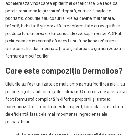
accelerează vindecarea epidermei deteriorate. Se face ca
petele roșii uscate și roșii să dispară, cum ar fi cojile de
psoriazis, cosurile sau cosurile. Pielea devine mai tânără,
hrănită, hidratată și netezită. În conformitate cu asigurările
producătorului, preparatul consolidează suplimentar ADN-ul
pielii, ceea ce înseamnă că acesta nu funcționează numai
simptomatic, dar îmbunătățește și starea sa și imunizează re-
formarea modificărilor.
Care este compoziția Dermolios?
Uleiurile au fost utilizate de mult timp pentru îngrijirea pielii, au
proprietăți de vindecare și de calmare. O compoziție adecvată a
fost formulată compilată în diferite proporții și tratată
corespunzător. Datorită acestui aspect, formula este extrem
de eficientă. Iată cele mai importante ingrediente ale
preparatului: