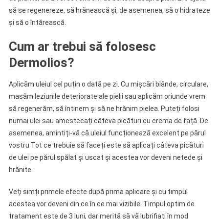
să se regenereze, să hrănească și, de asemenea, să o hidrateze
și să o întărească.
Cum ar trebui să folosesc
Dermolios?
Aplicăm uleiul cel puțin o dată pe zi. Cu mișcări blânde, circulare,
masăm leziunile deteriorate ale pielii sau aplicăm oriunde vrem
să regenerăm, să întinem și să ne hrănim pielea. Puteți folosi
numai ulei sau amestecați câteva picături cu crema de față. De
asemenea, amintiți-vă că uleiul funcționează excelent pe părul
vostru Tot ce trebuie să faceți este să aplicați câteva picături
de ulei pe părul spălat și uscat și acestea vor deveni netede și
hrănite.
Veți simți primele efecte după prima aplicare și cu timpul
acestea vor deveni din ce în ce mai vizibile. Timpul optim de
tratament este de 3 luni, dar merită să vă lubrifiați în mod