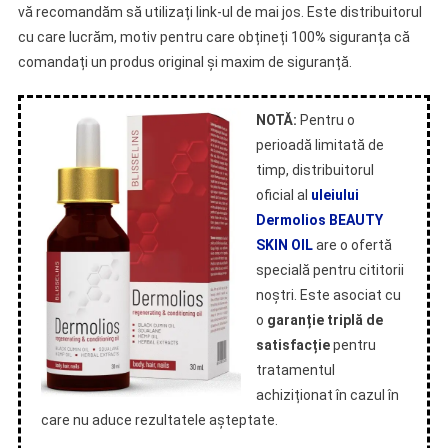
vă recomandăm să utilizați link-ul de mai jos. Este distribuitorul
cu care lucrăm, motiv pentru care obțineți 100% siguranța că
comandați un produs original și maxim de siguranță.
NOTĂ:
Pentru o
perioadă limitată de
timp, distribuitorul
oficial al
uleiului
Dermolios BEAUTY
SKIN OIL
are o ofertă
specială pentru cititorii
noștri. Este asociat cu
o
garanție triplă de
satisfacție
pentru
tratamentul
achiziționat în cazul în
care nu aduce rezultatele așteptate.