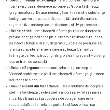
Uleiul din semințe de cânepă
– are proprietăți de îngrijire
foarte valoroase, deoarece aproape 80% constă din acizi
grași nesaturați. De asemenea, găsim în ea multe substanțe
biologic active care prezintă proprietăți antiinflamatorii,
regenerative, antiseptice, antioxidante și UV-protectoare.
Ulei de cătină
– ameliorează inflamația, reduce durerea și
previne apariția bolilor de piele. Putem fi utilizate cu succes
pe infecții fungice, arsuri, degerături, ulcere de presiune sau
sfarcuri crăpate la femeile care alăptează. Dermolios
hrănește perfect părul, unghiile și pielea în preparat – chiar și
cea extrem de sensibilă.
Uleiul de Bergamot
– relaxant, relaxant și antiseptic.
Vindecă probleme ale pielii, ameliorează inflamația și iritarea.
Koi, răcește și tonuri.
Uleiul de uleiul din Macadamia
– are o mulțime de îngrijire a
pielii – stimulează celulele pielii să lucreze, exfoliază pielea
moartă, stimulează producerea de colagen care este
responsabilă de fermitatea pielii. Uleiul face pielea mai