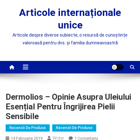
Skip
Articole internaționale
to
content
unice
Articole despre diverse subiecte, o resursă de cunoștințe
valoroasă pentru dvs. și familia dumneavoastră
Dermolios – Opinie Asupra Uleiului
Esențial Pentru Îngrijirea Pielii
Sensibile
Recenzii De Produse
Recenzii De Produse
Writer
La
14 Februarie 2019
1 Comentariu