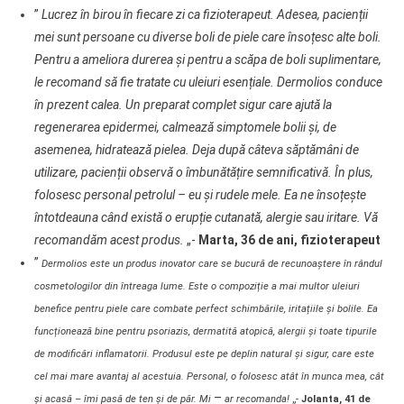
”
Lucrez în birou în fiecare zi ca fizioterapeut. Adesea, pacienții
mei sunt persoane cu diverse boli de piele care însoțesc alte boli.
Pentru a ameliora durerea și pentru a scăpa de boli suplimentare,
le recomand să fie tratate cu uleiuri esențiale. Dermolios conduce
în prezent calea. Un preparat complet sigur care ajută la
regenerarea epidermei, calmează simptomele bolii și, de
asemenea, hidratează pielea. Deja după câteva săptămâni de
utilizare, pacienții observă o îmbunătățire semnificativă. În plus,
folosesc personal petrolul – eu și rudele mele. Ea ne însoțește
întotdeauna când există o erupție cutanată, alergie sau iritare. Vă
recomandăm acest produs.
„-
Marta, 36 de ani, fizioterapeut
”
Dermolios este un produs inovator care se bucură de recunoaștere în rândul
cosmetologilor din întreaga lume. Este o compoziție a mai multor uleiuri
benefice pentru piele care combate perfect schimbările, iritațiile și bolile. Ea
funcționează bine pentru psoriazis, dermatită atopică, alergii și toate tipurile
de modificări inflamatorii. Produsul este pe deplin natural și sigur, care este
cel mai mare avantaj al acestuia. Personal, o folosesc atât în munca mea, cât
–
și acasă – îmi pasă de ten și de păr. Mi
ar recomanda!
„-
Jolanta, 41 de