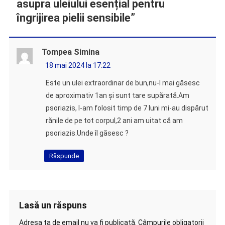
asupra uleiului esențial pentru
îngrijirea pielii sensibile
”
Tompea Simina
18 mai 2024 la 17:22
Este un ulei extraordinar de bun,nu-l mai găsesc
de aproximativ 1an și sunt tare supărată.Am
psoriazis, l-am folosit timp de 7 luni mi-au dispărut
rănile de pe tot corpul,2 ani am uitat că am
psoriazis.Unde îl găsesc ?
Răspunde
Lasă un răspuns
Adresa ta de email nu va fi publicată.
Câmpurile obligatorii