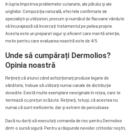
în lupta împotriva problemelor cutanate, ale părului și ale
unghiilor. Compoziția naturală, efectele confirmate de
specialiști și utilizatori, precum și numărul de flacoane vândute
vă încurajează să încercați tratamentul pe pielea proprie.
Acesta este un preparat sigur și eficient care merită atenție,
motiv pentru care evaluarea noastră este de 4/5.
Unde să cumpărați Dermolios?
Opinia noastră
Rețineți că atunci când achiziționați produse legate de
sănătate, trebuie să utilizați numai canale de distribuție
dovedite. Există multe exemplare neoriginale în rețea, care te
tentează cu prețuri scăzute. Rețineți, totuși, că acestea nu
numai că sunt ineficiente, dar și extrem de periculoase.
Dacă nu doriți să executați comanda de risc pentru Dermolios
dintr-o sursă sigură. Pentru a răspunde nevoilor cititorilor noștri,