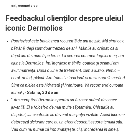
ani, cosmetolog.
Feedbackul clienților despre uleiul
iconic Dermolios
Psoriazisul este bataia mea recurentă de ani de zile. Mă simt ca o
bătrână, deși sunt doar treizeci de ani. Mâinile au crăpat, ca și
după ani de muncă pe teren. La cererea cosmetologului meu, am
ajuns la Dermolios. Îmi îngrijesc mâinile, coatele și scalpul am
avut mătreață. După o lună de tratament, cum a luat-o. Nimic –
curat, neted, plăcut. Am folosit a treia lună și nu voi opri în curând.
Simt că pielea este hidratată și hrănitoare. Vă recomand cu toată
inima!
„-
Sabina, 30 de ani
”
Am cumpărat Dermolios pentru un fiu care suferă de acnee
juvenilă. El a folosit-o de mai multe săptămâni. Chisturile au
dispărut, iar cicatricile au devenit mai puțin vizibile. Acest lucru se
datorează uleiurilor care au un efect deosebit asupra tenului său.
Vad cum nu numai că îmbunătățește, ci și încrederea în sine și