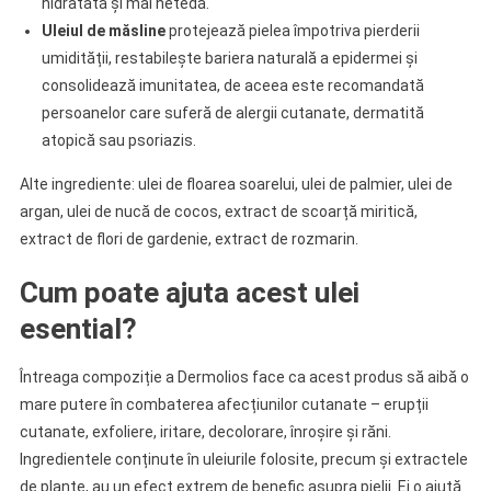
hidratată și mai netedă.
Uleiul de măsline
protejează pielea împotriva pierderii
umidității, restabilește bariera naturală a epidermei și
consolidează imunitatea, de aceea este recomandată
persoanelor care suferă de alergii cutanate, dermatită
atopică sau psoriazis.
Alte ingrediente: ulei de floarea soarelui, ulei de palmier, ulei de
argan, ulei de nucă de cocos, extract de scoarță miritică,
extract de flori de gardenie, extract de rozmarin.
Cum poate ajuta acest ulei
esential?
Întreaga compoziție a Dermolios face ca acest produs să aibă o
mare putere în combaterea afecțiunilor cutanate – erupții
cutanate, exfoliere, iritare, decolorare, înroșire și răni.
Ingredientele conținute în uleiurile folosite, precum și extractele
de plante, au un efect extrem de benefic asupra pielii. Ei o ajută