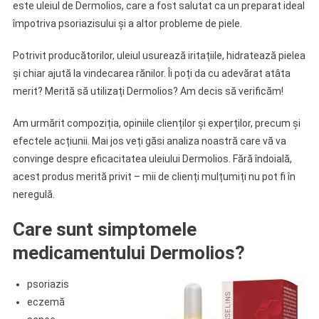
este uleiul de Dermolios, care a fost salutat ca un preparat ideal
împotriva psoriazisului și a altor probleme de piele.
Potrivit producătorilor, uleiul usurează iritațiile, hidratează pielea
și chiar ajută la vindecarea rănilor. Îi poți da cu adevărat atâta
merit? Merită să utilizați Dermolios? Am decis să verificăm!
Am urmărit compoziția, opiniile clienților și experților, precum și
efectele acțiunii. Mai jos veți găsi analiza noastră care vă va
convinge despre eficacitatea uleiului Dermolios. Fără îndoială,
acest produs merită privit – mii de clienți mulțumiți nu pot fi în
neregulă.
Care sunt simptomele
medicamentului Dermolios?
psoriazis
eczemă