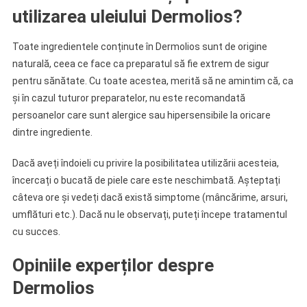
utilizarea uleiului Dermolios?
Toate ingredientele conținute în Dermolios sunt de origine
naturală, ceea ce face ca preparatul să fie extrem de sigur
pentru sănătate. Cu toate acestea, merită să ne amintim că, ca
și în cazul tuturor preparatelor, nu este recomandată
persoanelor care sunt alergice sau hipersensibile la oricare
dintre ingrediente.
Dacă aveți îndoieli cu privire la posibilitatea utilizării acesteia,
încercați o bucată de piele care este neschimbată. Așteptați
câteva ore și vedeți dacă există simptome (mâncărime, arsuri,
umflături etc.). Dacă nu le observați, puteți începe tratamentul
cu succes.
Opiniile experților despre
Dermolios