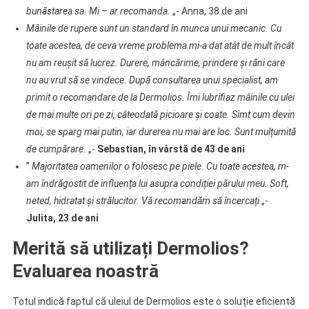
bunăstarea sa. Mi
–
ar recomanda.
„- Anna, 38 de ani
Mâinile de rupere sunt un standard în munca unui mecanic. Cu
toate acestea, de ceva vreme problema mi-a dat atât de mult încât
nu am reușit să lucrez. Durere, mâncărime, prindere și răni care
nu au vrut să se vindece. După consultarea unui specialist, am
primit o recomandare de la Dermolios. Îmi lubrifiaz mâinile cu ulei
de mai multe ori pe zi, câteodată picioare și coate. Simt cum devin
moi, se sparg mai putin, iar durerea nu mai are loc. Sunt mulțumită
de cumpărare.
„-
Sebastian, în vârstă de 43 de ani
”
Majoritatea oamenilor o folosesc pe piele. Cu toate acestea, m-
am îndrăgostit de influența lui asupra condiției părului meu. Soft,
neted, hidratat și strălucitor. Vă recomandăm să încercați
„-
Julita, 23 de ani
Merită să utilizați Dermolios?
Evaluarea noastră
Totul indică faptul că uleiul de Dermolios este o soluție eficientă