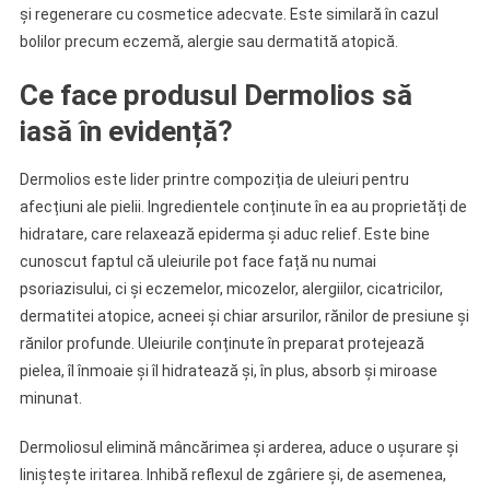
și regenerare cu cosmetice adecvate. Este similară în cazul
bolilor precum eczemă, alergie sau dermatită atopică.
Ce face produsul Dermolios să
iasă în evidență?
Dermolios este lider printre compoziția de uleiuri pentru
afecțiuni ale pielii. Ingredientele conținute în ea au proprietăți de
hidratare, care relaxează epiderma și aduc relief. Este bine
cunoscut faptul că uleiurile pot face față nu numai
psoriazisului, ci și eczemelor, micozelor, alergiilor, cicatricilor,
dermatitei atopice, acneei și chiar arsurilor, rănilor de presiune și
rănilor profunde. Uleiurile conținute în preparat protejează
pielea, îl înmoaie și îl hidratează și, în plus, absorb și miroase
minunat.
Dermoliosul elimină mâncărimea și arderea, aduce o ușurare și
liniștește iritarea. Inhibă reflexul de zgâriere și, de asemenea,