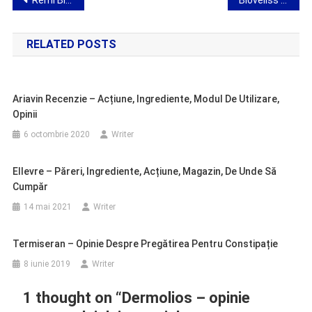
Navigare
Remi Bloston – opinie privind pregătirea pentru îmbunătățirea permeabilității venelor
Bioveliss Tabs – opinie despre pilulele de dietă efervescentă
în
RELATED POSTS
articole
Ariavin Recenzie – Acțiune, Ingrediente, Modul De Utilizare,
Opinii
6 octombrie 2020
Writer
Ellevre – Păreri, Ingrediente, Acțiune, Magazin, De Unde Să
Cumpăr
14 mai 2021
Writer
Termiseran – Opinie Despre Pregătirea Pentru Constipație
8 iunie 2019
Writer
1 thought on “
Dermolios – opinie