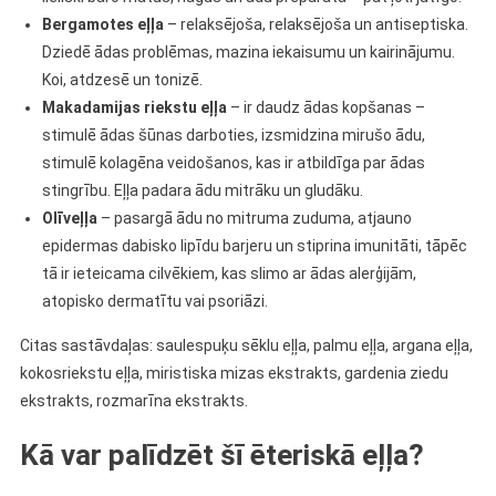
Bergamotes eļļa
– relaksējoša, relaksējoša un antiseptiska.
Dziedē ādas problēmas, mazina iekaisumu un kairinājumu.
Koi, atdzesē un tonizē.
Makadamijas riekstu eļļa
– ir daudz ādas kopšanas –
stimulē ādas šūnas darboties, izsmidzina mirušo ādu,
stimulē kolagēna veidošanos, kas ir atbildīga par ādas
stingrību. Eļļa padara ādu mitrāku un gludāku.
Olīveļļa
– pasargā ādu no mitruma zuduma, atjauno
epidermas dabisko lipīdu barjeru un stiprina imunitāti, tāpēc
tā ir ieteicama cilvēkiem, kas slimo ar ādas alerģijām,
atopisko dermatītu vai psoriāzi.
Citas sastāvdaļas: saulespuķu sēklu eļļa, palmu eļļa, argana eļļa,
kokosriekstu eļļa, miristiska mizas ekstrakts, gardenia ziedu
ekstrakts, rozmarīna ekstrakts.
Kā var palīdzēt šī ēteriskā eļļa?