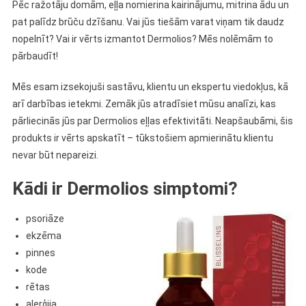
Pēc ražotāju domām, eļļa nomierina kairinājumu, mitrina ādu un
pat palīdz brūču dzīšanu. Vai jūs tiešām varat viņam tik daudz
nopelnīt? Vai ir vērts izmantot Dermolios? Mēs nolēmām to
pārbaudīt!
Mēs esam izsekojuši sastāvu, klientu un ekspertu viedokļus, kā
arī darbības ietekmi. Zemāk jūs atradīsiet mūsu analīzi, kas
pārliecinās jūs par Dermolios eļļas efektivitāti. Neapšaubāmi, šis
produkts ir vērts apskatīt – tūkstošiem apmierinātu klientu
nevar būt nepareizi.
Kādi ir Dermolios simptomi?
psoriāze
ekzēma
pinnes
kode
rētas
alerģija