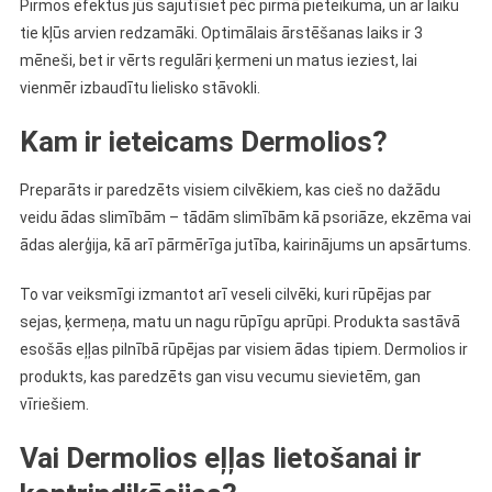
Pirmos efektus jūs sajutīsiet pēc pirmā pieteikuma, un ar laiku
tie kļūs arvien redzamāki. Optimālais ārstēšanas laiks ir 3
mēneši, bet ir vērts regulāri ķermeni un matus ieziest, lai
vienmēr izbaudītu lielisko stāvokli.
Kam ir ieteicams Dermolios?
Preparāts ir paredzēts visiem cilvēkiem, kas cieš no dažādu
veidu ādas slimībām – tādām slimībām kā psoriāze, ekzēma vai
ādas alerģija, kā arī pārmērīga jutība, kairinājums un apsārtums.
To var veiksmīgi izmantot arī veseli cilvēki, kuri rūpējas par
sejas, ķermeņa, matu un nagu rūpīgu aprūpi. Produkta sastāvā
esošās eļļas pilnībā rūpējas par visiem ādas tipiem. Dermolios ir
produkts, kas paredzēts gan visu vecumu sievietēm, gan
vīriešiem.
Vai Dermolios eļļas lietošanai ir