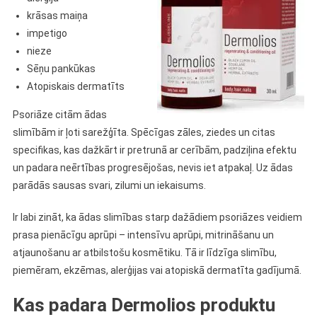
krāsas maiņa
impetigo
nieze
Sēņu pankūkas
Atopiskais dermatīts
Psoriāze citām ādas
slimībām ir ļoti sarežģīta. Spēcīgas zāles, ziedes un citas
specifikas, kas dažkārt ir pretrunā ar cerībām, padziļina efektu
un padara neērtības progresējošas, nevis iet atpakaļ. Uz ādas
parādās sausas svari, zilumi un iekaisums.
Ir labi zināt, ka ādas slimības starp dažādiem psoriāzes veidiem
prasa pienācīgu aprūpi – intensīvu aprūpi, mitrināšanu un
atjaunošanu ar atbilstošu kosmētiku. Tā ir līdzīga slimību,
piemēram, ekzēmas, alerģijas vai atopiskā dermatīta gadījumā.
Kas padara Dermolios produktu