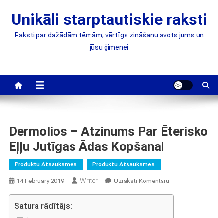
Skip
Unikāli starptautiskie raksti
to
content
Raksti par dažādām tēmām, vērtīgs zināšanu avots jums un
jūsu ģimenei
Dermolios – Atzinums Par Ēterisko
Eļļu Jutīgas Ādas Kopšanai
Produktu Atsauksmes
Produktu Atsauksmes
Writer
On
14 February 2019
Uzraksti Komentāru
Dermolios
–
Satura rādītājs:
Atzinums