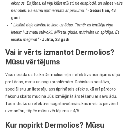
elkoņus. Es jūtos, kā viņi kļūst mīksti, tie eksplodē, un sāpes vairs
nenotiek. Es esmu apmierināts ar pirkumu.
“-
Sebastian, 43
gadi
”
Lielākā daļa cilvēku to lieto uz ādas. Tomēr es iemīlēju viņa
ietekmi uz matu stāvokli. Mīksta, gluda, mitrināta un spīdīga. Es
iesaku mēģināt
“-
Julita, 23 gadi
Vai ir vērts izmantot Dermolios?
Mūsu vērtējums
Viss norāda uz to, ka Dermolios eļļa ir efektīvs risinājums cīņā
pret ādas, matu un nagu problēmām. Dabiskais sastāvs,
speciālistu un lietotāju apstiprinātais efekts, kā arī pārdoto
flakonu skaits mudina Jūs izmēģināt ārstēšanu ar savu ādu.
Tas ir drošs un efektīvs sagatavošanās, kas ir vērts pievērst
uzmanību, tāpēc mūsu vērtējums ir 4/5.
Kur nopirkt Dermolios? Mūsu