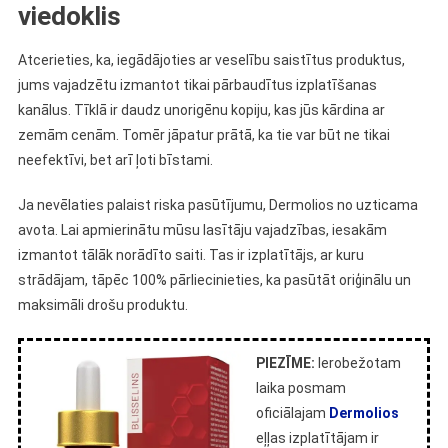
viedoklis
Atcerieties, ka, iegādājoties ar veselību saistītus produktus,
jums vajadzētu izmantot tikai pārbaudītus izplatīšanas
kanālus. Tīklā ir daudz unorigēnu kopiju, kas jūs kārdina ar
zemām cenām. Tomēr jāpatur prātā, ka tie var būt ne tikai
neefektīvi, bet arī ļoti bīstami.
Ja nevēlaties palaist riska pasūtījumu, Dermolios no uzticama
avota. Lai apmierinātu mūsu lasītāju vajadzības, iesakām
izmantot tālāk norādīto saiti. Tas ir izplatītājs, ar kuru
strādājam, tāpēc 100% pārliecinieties, ka pasūtāt oriģinālu un
maksimāli drošu produktu.
PIEZĪME:
Ierobežotam
laika posmam
oficiālajam
Dermolios
eļļas izplatītājam ir