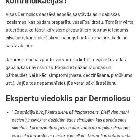
kontrindikācijas?
Visas Dermolios sastāvā esošās sastāvdaļas ir dabiskas
izcelsmes, kas padara preparātu veselībai drošu. Tomēr ir vērts
atcerēties, ka tāpat kā visiem preparātiem tas nav ieteicams
cilvēkiem, kuri ir alerģiski vai paaugstināta jutība pret kādu no
sastāvdaļām.
Ja jums ir šaubas par to, vai varat to lietot, mēģiniet uz ādas
gabala, kas nav mainīts. Pagaidiet dažas stundas un
pārbaudiet, vai ir kādi simptomi (nieze, dedzināšana, pietūkums
utt.). Ja jūs tos nepamanīsiet, jūs varat sākt ārstēšanu.
Ekspertu viedoklis par Dermoliosu
”
Es strādāju birojā katru dienu kā fizioterapeits. Bieži vien mani
pacienti ir cilvēki ar dažādām ādas slimībām, kas pavada citas
slimības. Lai mazinātu sāpes un atbrīvotos no papildu slimībām,
es iesaku tos ārstēt ar ēteriskajām eļļām. Dermolios šobrīd vada