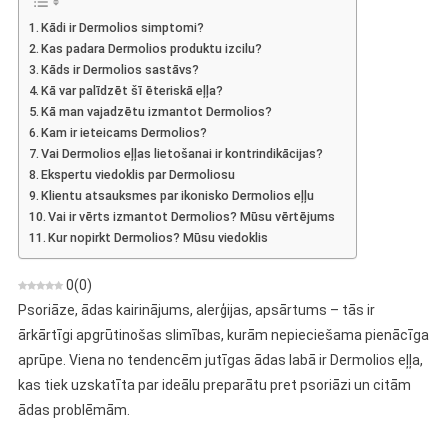
Par
Kādi ir Dermolios simptomi?
Ēterisko
Kas padara Dermolios produktu izcilu?
Eļļu
Kāds ir Dermolios sastāvs?
Jutīgas
Kā var palīdzēt šī ēteriskā eļļa?
Ādas
Kā man vajadzētu izmantot Dermolios?
Kopšanai
Kam ir ieteicams Dermolios?
Vai Dermolios eļļas lietošanai ir kontrindikācijas?
Ekspertu viedoklis par Dermoliosu
Klientu atsauksmes par ikonisko Dermolios eļļu
Vai ir vērts izmantot Dermolios? Mūsu vērtējums
Kur nopirkt Dermolios? Mūsu viedoklis
0
(
0
)
Psoriāze, ādas kairinājums, alerģijas, apsārtums – tās ir
ārkārtīgi apgrūtinošas slimības, kurām nepieciešama pienācīga
aprūpe. Viena no tendencēm jutīgas ādas labā ir Dermolios eļļa,
kas tiek uzskatīta par ideālu preparātu pret psoriāzi un citām
ādas problēmām.