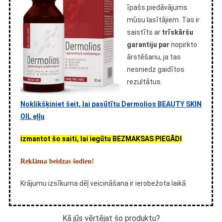
īpašs piedāvājums
mūsu lasītājiem. Tas ir
saistīts ar
trīskāršu
garantiju par
nopirkto
ārstēšanu, ja tas
nesniedz gaidītos
rezultātus.
Noklikšķiniet šeit, lai pasūtītu Dermolios BEAUTY SKIN
OIL eļļu
izmantot šo saiti, lai iegūtu BEZMAKSAS PIEGĀDI
Reklāma beidzas šodien!
Krājumu izsīkuma dēļ veicināšana ir ierobežota laikā
Kā jūs vērtējat šo produktu?