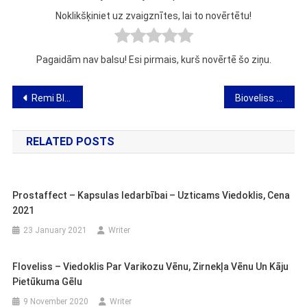
Noklikšķiniet uz zvaigznītes, lai to novērtētu!
Pagaidām nav balsu! Esi pirmais, kurš novērtē šo ziņu.
Post
Remi Bloston – viedoklis par preparāta uzlabošanos vēnu vēnā
Bioveliss Tabs – viedoklis par putojošām diētas tabletes
navigation
RELATED POSTS
Prostaffect – Kapsulas Iedarbībai – Uzticams Viedoklis, Cena
2021
23 January 2021
Writer
Floveliss – Viedoklis Par Varikozu Vēnu, Zirnekļa Vēnu Un Kāju
Pietūkuma Gēlu
9 November 2020
Writer