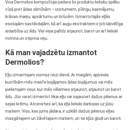
Visa Dermolios kompozīcija padara šo produktu lielisku spēku
cīņā pret ādas slimībām – izsitumiem, pīlingu, kairinājumu,
krāsas maiņu, apsārtumu un brūcēm. Izmantotajās eļļās
esošajām sastāvdaļām, kā arī augu ekstraktiem ir ļoti labvēlīga
iedarbība uz ādu. Viņi viņai palīdz atjaunot, barot un arī lieliski
mitrina un stiprina viņu.
Kā man vajadzētu izmantot
Dermolios?
Eļļu izmantojam vismaz reizi dienā. Ar maigām, apļveida
kustībām mēs masīvi bojājamos ādas bojājumus vai mēs
pielietojam visur, kur mēs vēlamies atjaunot, atjaunot un barot
ādu. Jūs varat izmantot tikai eļļu vai sajauciet dažus pilienus ar
sejas krēmu. Atcerieties arī, ka eļļa lieliski darbojas uz jūsu
matiem. Viss, kas jums jādara, ir uzklāt dažus pilienus eļļas
mazgātajiem un žāvētajiem matiem, un tie kļūs gludi un baroti.