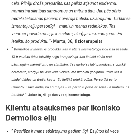
ceļu. Pilnīgi drošs preparāts, kas palīdz atjaunot epidermu,
nomierina slimības simptomus un mitrina ādu. Jau pēc pāris
nedēļu lietošanas pacienti novēroja būtisku uzlabojumu. Turklāt es
izmantoju eļļu personīgi – mani un manus radiniekus. Tas
vienmēr pavada mūs, ja ir izsitumi, alerģija vai kairinājums. Es
ieteiktu šo produktu.
“-
Marta, 36, fizioterapeits
”
Dermolios ir inovatīvs produkts, kas ir atzīts kosmetologu vidū visā pasaulē.
Tā ir vairāku ādas labvēlīgu eļļu kompozīcija, kas lieliski cīnās pret
pārmaiņām, kairinājumu un slimībām. Tas darbojas labi psoriāzes, atopiskā
dermatīta, alerģiju un visu veidu iekaisuma izmaiņu gadījumā. Produkts ir
pilnīgi dabīgs un drošs, kas ir tās lielākā priekšrocība. Personīgi es to
izmantoju savā darbā, kā arī mājās – es par to rūpējos ar sejas un matiem. Es
ieteiktu!
“-
Jolanta, 41 gadus vecs, kosmetologs.
Klientu atsauksmes par ikonisko
Dermolios eļļu
”
Psoriāze ir mans atkārtojums gadiem ilgi. Es jūtos kā veca