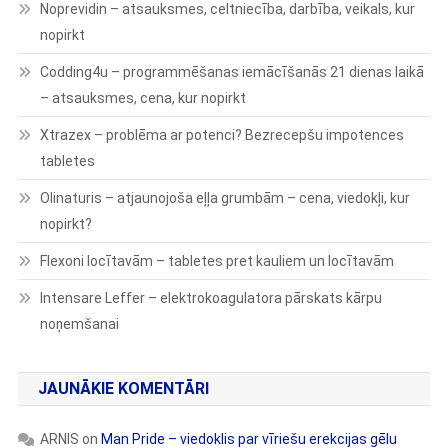
Noprevidin – atsauksmes, celtniecība, darbība, veikals, kur
nopirkt
Codding4u – programmēšanas iemācīšanās 21 dienas laikā
– atsauksmes, cena, kur nopirkt
Xtrazex – problēma ar potenci? Bezrecepšu impotences
tabletes
Olinaturis – atjaunojoša eļļa grumbām – cena, viedokļi, kur
nopirkt?
Flexoni locītavām – tabletes pret kauliem un locītavām
Intensare Leffer – elektrokoagulatora pārskats kārpu
noņemšanai
JAUNĀKIE KOMENTĀRI
ARNIS
on
Man Pride – viedoklis par vīriešu erekcijas gēlu