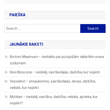
PAIEŠKA
Search
for:
JAUNĀKIE RAKSTI
Biotrim Maximum – viedoklis par putojošām tabletēm svara
zudumam
Revi Bloscone – viedokļi, sastāvdaļas, darbība, kur nopirkt
Vesselivit – atsauksmes, sastāvdaļas, devas, darbība,
veikals, kur nopirkt
Multilan – viedokļi, sastāvs, darbība, veikals, aptieka, kur
nopirkt?