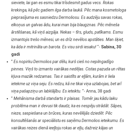
sieviete, lai gan es esmu tikai trīsdesmit gadus vecs. Rokas
krekinga, kā pēc gadiem ilga darba laukā. Pēc mana kosmetologa
pieprasījuma es sasniedzu Dermoliosu. Es audzēju savas rokas,
elkoņus un galvas ādu, kurai man bija blaugznas. Pēc mēneša
ārstēšanas, kā viņš aizgāja. Nekas – tīrs, gluds, patīkams. Esmu
izmantojis trešo mēnesi, un es drīz nevēlos apstāties. Man šķiet,
ka āda ir mitrināta un barota. Es visu sirdi iesaku!
“-
Sabina, 30
gadi
”
Es nopirku Dermolios par dēlu, kurš cieš no nepilngadīgo
pinnes. Viņš to izmanto vairākas nedēļas. Cistas pazuda un rētas
kļuva mazāk redzamas. Tas ir saistīts ar eļļām, kurām ir liela
ietekme uz viņa seju. Es redzu, kā ne tikai viņa uzlabojas, bet arī
viņa pašapziņu un labklājību. Es ieteiktu.
“- Anna, 38 gadi
”
Mehānisma darbā standarts ir plaisas. Tomēr jau kādu laiku
problēma man ir devusi tik daudz, ka es nespēju strādāt. Sāpes,
nieze, saspiešana un brūces, kuras nevēlējās dziedēt. Pēc
konsultēšanās ar speciālistu es saņēmu Dermolios ieteikumu. Es
vairākas reizes dienā ieeļļoju rokas ar eļļu, dažreiz kājas un