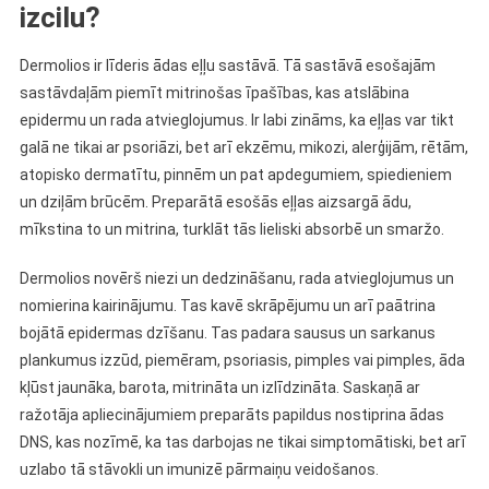
izcilu?
Dermolios ir līderis ādas eļļu sastāvā. Tā sastāvā esošajām
sastāvdaļām piemīt mitrinošas īpašības, kas atslābina
epidermu un rada atvieglojumus. Ir labi zināms, ka eļļas var tikt
galā ne tikai ar psoriāzi, bet arī ekzēmu, mikozi, alerģijām, rētām,
atopisko dermatītu, pinnēm un pat apdegumiem, spiedieniem
un dziļām brūcēm. Preparātā esošās eļļas aizsargā ādu,
mīkstina to un mitrina, turklāt tās lieliski absorbē un smaržo.
Dermolios novērš niezi un dedzināšanu, rada atvieglojumus un
nomierina kairinājumu. Tas kavē skrāpējumu un arī paātrina
bojātā epidermas dzīšanu. Tas padara sausus un sarkanus
plankumus izzūd, piemēram, psoriasis, pimples vai pimples, āda
kļūst jaunāka, barota, mitrināta un izlīdzināta. Saskaņā ar
ražotāja apliecinājumiem preparāts papildus nostiprina ādas
DNS, kas nozīmē, ka tas darbojas ne tikai simptomātiski, bet arī
uzlabo tā stāvokli un imunizē pārmaiņu veidošanos.