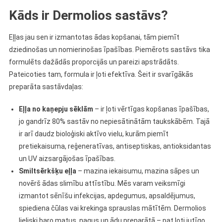
Kāds ir Dermolios sastāvs?
Eļļas jau sen ir izmantotas ādas kopšanai, tām piemīt
dziedinošas un nomierinošas īpašības. Piemērots sastāvs tika
formulēts dažādās proporcijās un pareizi apstrādāts.
Pateicoties tam, formula ir ļoti efektīva. Šeit ir svarīgākās
preparāta sastāvdaļas:
Eļļa no kaņepju sēklām
– ir ļoti vērtīgas kopšanas īpašības,
jo gandrīz 80% sastāv no nepiesātinātām taukskābēm. Tajā
ir arī daudz bioloģiski aktīvo vielu, kurām piemīt
pretiekaisuma, reģeneratīvas, antiseptiskas, antioksidantas
un UV aizsargājošas īpašības.
Smiltsērkšķu eļļa
– mazina iekaisumu, mazina sāpes un
novērš ādas slimību attīstību. Mēs varam veiksmīgi
izmantot sēnīšu infekcijas, apdegumus, apsaldējumus,
spiediena čūlas vai krekinga sprauslas mātītēm. Dermolios
lieliski baro matus, nagus un ādu preparātā – pat ļoti jutīgo.