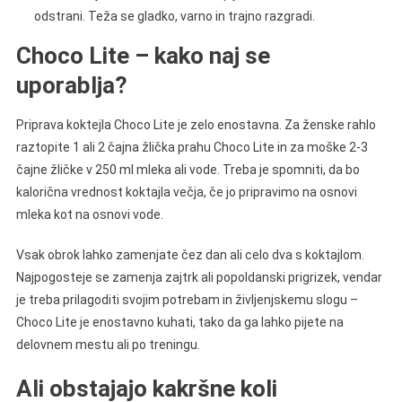
odstrani. Teža se gladko, varno in trajno razgradi.
Choco Lite – kako naj se
uporablja?
Priprava koktejla Choco Lite je zelo enostavna. Za ženske rahlo
raztopite 1 ali 2 čajna žlička prahu Choco Lite in za moške 2-3
čajne žličke v 250 ml mleka ali vode. Treba je spomniti, da bo
kalorična vrednost koktajla večja, če jo pripravimo na osnovi
mleka kot na osnovi vode.
Vsak obrok lahko zamenjate čez dan ali celo dva s koktajlom.
Najpogosteje se zamenja zajtrk ali popoldanski prigrizek, vendar
je treba prilagoditi svojim potrebam in življenjskemu slogu –
Choco Lite je enostavno kuhati, tako da ga lahko pijete na
delovnem mestu ali po treningu.
Ali obstajajo kakršne koli