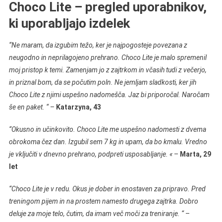
Choco Lite – pregled uporabnikov,
ki uporabljajo izdelek
“Ne maram, da izgubim težo, ker je najpogosteje povezana z
neugodno in neprilagojeno prehrano. Choco Lite je malo spremenil
moj pristop k temi. Zamenjam jo z zajtrkom in včasih tudi z večerjo,
in priznal bom, da se počutim poln. Ne jemljam sladkosti, ker jih
Choco Lite z njimi uspešno nadomešča. Jaz bi priporočal. Naročam
še en paket. “
–
Katarzyna, 43
“Okusno in učinkovito. Choco Lite me uspešno nadomesti z dvema
obrokoma čez dan. Izgubil sem 7 kg in upam, da bo kmalu. Vredno
je vključiti v dnevno prehrano, podpreti usposabljanje. «
–
Marta, 29
let
“Choco Lite je v redu. Okus je dober in enostaven za pripravo. Pred
treningom pijem in na prostem namesto drugega zajtrka. Dobro
deluje za moje telo, čutim, da imam več moči za treniranje. “
–