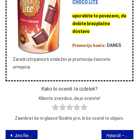
CHOCO LITE
uporabite to povezavo, da
dobite brezplačno
dostavo
DANES
Promocija konča:
Zaradi izčrpanosti staležev je promocija časovno
omejena
Kako bi ocenili ta izdelek?
Kliknite zvezdico, da jo ocenite!
Zaenkrat še ni glasov! Bodite prvi, ki bo ocenil to objavo.
Navigacija
Jinx Repellent Magic Formula – vzvratna akcijska sveča
Hylaroll – učinkovita pomlajevalna priprava