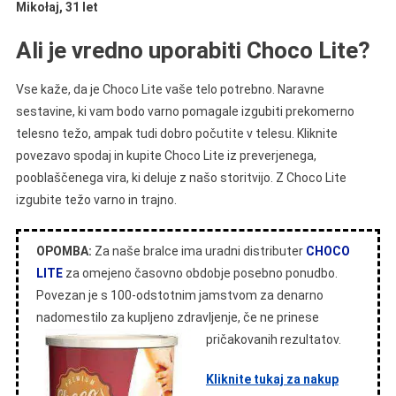
Mikołaj, 31 let
Ali je vredno uporabiti Choco Lite?
Vse kaže, da je Choco Lite vaše telo potrebno. Naravne
sestavine, ki vam bodo varno pomagale izgubiti prekomerno
telesno težo, ampak tudi dobro počutite v telesu. Kliknite
povezavo spodaj in kupite Choco Lite iz preverjenega,
pooblaščenega vira, ki deluje z našo storitvijo. Z Choco Lite
izgubite težo varno in trajno.
OPOMBA:
Za naše bralce ima uradni distributer
CHOCO
LITE
za omejeno časovno obdobje posebno ponudbo.
Povezan je s 100-odstotnim jamstvom za denarno
nadomestilo za kupljeno zdravljenje, če ne prinese
pričakovanih rezultatov.
Kliknite tukaj za nakup