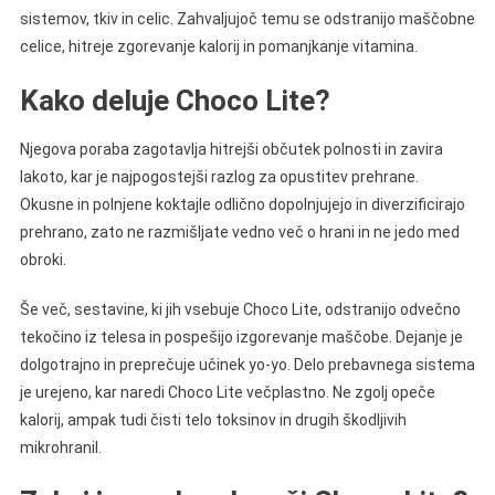
sistemov, tkiv in celic. Zahvaljujoč temu se odstranijo maščobne
celice, hitreje zgorevanje kalorij in pomanjkanje vitamina.
Kako deluje Choco Lite?
Njegova poraba zagotavlja hitrejši občutek polnosti in zavira
lakoto, kar je najpogostejši razlog za opustitev prehrane.
Okusne in polnjene koktajle odlično dopolnjujejo in diverzificirajo
prehrano, zato ne razmišljate vedno več o hrani in ne jedo med
obroki.
Še več, sestavine, ki jih vsebuje Choco Lite, odstranijo odvečno
tekočino iz telesa in pospešijo izgorevanje maščobe. Dejanje je
dolgotrajno in preprečuje učinek yo-yo. Delo prebavnega sistema
je urejeno, kar naredi Choco Lite večplastno. Ne zgolj opeče
kalorij, ampak tudi čisti telo toksinov in drugih škodljivih
mikrohranil.