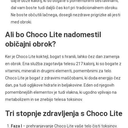
dajte doze kalorij, ki so bogate s pomembnimi sestavinami,
dal vam boste tudi daljši čas kot pri tradicionalnem obroku.
Ne boste občutili lačnega, dosegli nezdrave prigrizke ali jesti
med obroki.
Ali bo Choco Lite nadomestil
običajni obrok?
Ker je Choco Lite koktejl, bogat s hranili, lahko čez dan zamenja
en obrok. Ena služba zagotavlja telesu 217 kalorij, ki so bogate z
vitamini, minerali in drugimi elementi, pomembnimi za telo.
Choco Lite je bogat z zdravimi maščobami, ki doda energijo čez
dan, pa tudi ogljikove hidrate in beljakovine. Eden od njegovih
pomembnejših elementov je tudi vlakna, ki ugodno vplivajo na
metabolizem in se znebijo telesa toksinov.
Tri stopnje zdravljenja s Choco Lite
Faza I
– prehranjevanje Choco Lite vaše telo čisti toksinov.