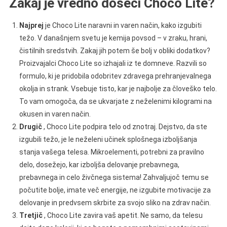
Zakaj je vredno doseči Choco Lite?
Najprej
je Choco Lite naravni in varen način, kako izgubiti
težo. V današnjem svetu je kemija povsod – v zraku, hrani,
čistilnih sredstvih. Zakaj jih potem še bolj v obliki dodatkov?
Proizvajalci Choco Lite so izhajali iz te domneve. Razvili so
formulo, ki je pridobila odobritev zdravega prehranjevalnega
okolja in strank. Vsebuje tisto, kar je najbolje za človeško telo.
To vam omogoča, da se ukvarjate z neželenimi kilogrami na
okusen in varen način.
Drugič
, Choco Lite podpira telo od znotraj. Dejstvo, da ste
izgubili težo, je le neželeni učinek splošnega izboljšanja
stanja vašega telesa. Mikroelementi, potrebni za pravilno
delo, dosežejo, kar izboljša delovanje prebavnega,
prebavnega in celo živčnega sistema! Zahvaljujoč temu se
počutite bolje, imate več energije, ne izgubite motivacije za
delovanje in predvsem skrbite za svojo sliko na zdrav način.
Tretjič
, Choco Lite zavira vaš apetit. Ne samo, da telesu