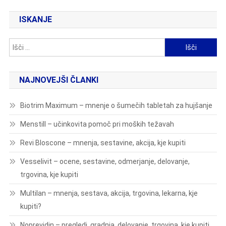
ISKANJE
Išči:
NAJNOVEJŠI ČLANKI
Biotrim Maximum – mnenje o šumečih tabletah za hujšanje
Menstill – učinkovita pomoč pri moških težavah
Revi Bloscone – mnenja, sestavine, akcija, kje kupiti
Vesselivit – ocene, sestavine, odmerjanje, delovanje,
trgovina, kje kupiti
Multilan – mnenja, sestava, akcija, trgovina, lekarna, kje
kupiti?
Noprevidin – pregledi, gradnja, delovanje, trgovina, kje kupiti