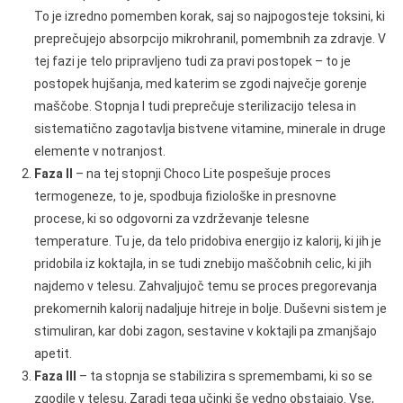
To je izredno pomemben korak, saj so najpogosteje toksini, ki
preprečujejo absorpcijo mikrohranil, pomembnih za zdravje. V
tej fazi je telo pripravljeno tudi za pravi postopek – to je
postopek hujšanja, med katerim se zgodi največje gorenje
maščobe. Stopnja I tudi preprečuje sterilizacijo telesa in
sistematično zagotavlja bistvene vitamine, minerale in druge
elemente v notranjost.
Faza II
– na tej stopnji Choco Lite pospešuje proces
termogeneze, to je, spodbuja fiziološke in presnovne
procese, ki so odgovorni za vzdrževanje telesne
temperature. Tu je, da telo pridobiva energijo iz kalorij, ki jih je
pridobila iz koktajla, in se tudi znebijo maščobnih celic, ki jih
najdemo v telesu. Zahvaljujoč temu se proces pregorevanja
prekomernih kalorij nadaljuje hitreje in bolje. Duševni sistem je
stimuliran, kar dobi zagon, sestavine v koktajli pa zmanjšajo
apetit.
Faza III
– ta stopnja se stabilizira s spremembami, ki so se
zgodile v telesu. Zaradi tega učinki še vedno obstajajo. Vse,