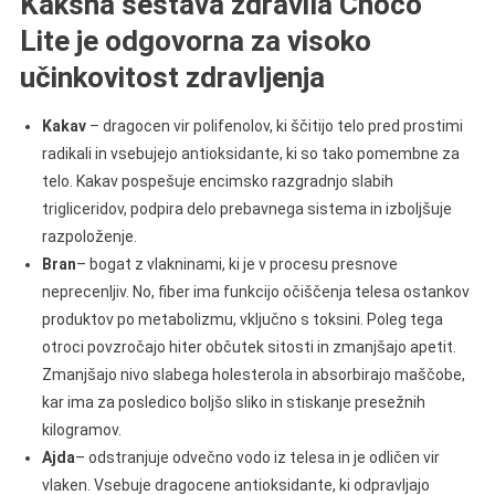
Kakšna sestava zdravila Choco
Lite je odgovorna za visoko
učinkovitost zdravljenja
Kakav
– dragocen vir polifenolov, ki ščitijo telo pred prostimi
radikali in vsebujejo antioksidante, ki so tako pomembne za
telo. Kakav pospešuje encimsko razgradnjo slabih
trigliceridov, podpira delo prebavnega sistema in izboljšuje
razpoloženje.
Bran
– bogat z vlakninami, ki je v procesu presnove
neprecenljiv. No, fiber ima funkcijo očiščenja telesa ostankov
produktov po metabolizmu, vključno s toksini. Poleg tega
otroci povzročajo hiter občutek sitosti in zmanjšajo apetit.
Zmanjšajo nivo slabega holesterola in absorbirajo maščobe,
kar ima za posledico boljšo sliko in stiskanje presežnih
kilogramov.
Ajda
– odstranjuje odvečno vodo iz telesa in je odličen vir
vlaken. Vsebuje dragocene antioksidante, ki odpravljajo