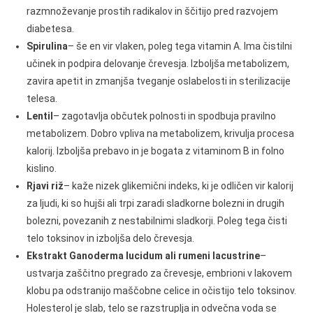
razmnoževanje prostih radikalov in ščitijo pred razvojem
diabetesa.
Spirulina
– še en vir vlaken, poleg tega vitamin A. Ima čistilni
učinek in podpira delovanje črevesja. Izboljša metabolizem,
zavira apetit in zmanjša tveganje oslabelosti in sterilizacije
telesa.
Lentil
– zagotavlja občutek polnosti in spodbuja pravilno
metabolizem. Dobro vpliva na metabolizem, krivulja procesa
kalorij. Izboljša prebavo in je bogata z vitaminom B in folno
kislino.
Rjavi riž
– kaže nizek glikemični indeks, ki je odličen vir kalorij
za ljudi, ki so hujši ali trpi zaradi sladkorne bolezni in drugih
bolezni, povezanih z nestabilnimi sladkorji. Poleg tega čisti
telo toksinov in izboljša delo črevesja.
Ekstrakt Ganoderma lucidum ali rumeni lacustrine
–
ustvarja zaščitno pregrado za črevesje, embrioni v lakovem
klobu pa odstranijo maščobne celice in očistijo telo toksinov.
Holesterol je slab, telo se razstruplja in odvečna voda se