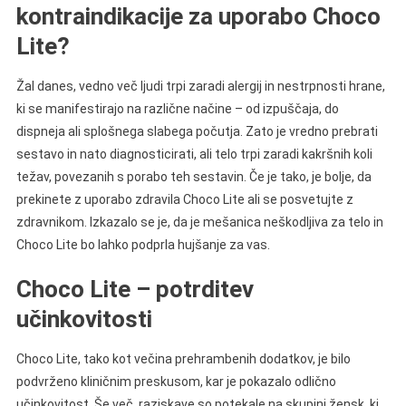
kontraindikacije za uporabo Choco
Lite?
Žal danes, vedno več ljudi trpi zaradi alergij in nestrpnosti hrane,
ki se manifestirajo na različne načine – od izpuščaja, do
dispneja ali splošnega slabega počutja. Zato je vredno prebrati
sestavo in nato diagnosticirati, ali telo trpi zaradi kakršnih koli
težav, povezanih s porabo teh sestavin. Če je tako, je bolje, da
prekinete z uporabo zdravila Choco Lite ali se posvetujte z
zdravnikom. Izkazalo se je, da je mešanica neškodljiva za telo in
Choco Lite bo lahko podprla hujšanje za vas.
Choco Lite – potrditev
učinkovitosti
Choco Lite, tako kot večina prehrambenih dodatkov, je bilo
podvrženo kliničnim preskusom, kar je pokazalo odlično
učinkovitost. Še več, raziskave so potekale na skupini žensk, ki