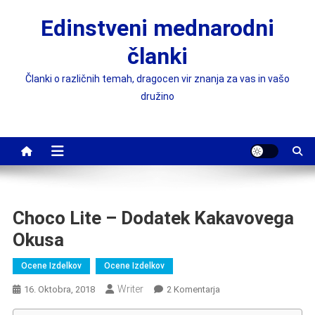
Skip
Edinstveni mednarodni
to
content
članki
Članki o različnih temah, dragocen vir znanja za vas in vašo
družino
Choco Lite – Dodatek Kakavovega
Okusa
Ocene Izdelkov
Ocene Izdelkov
Writer
Na
16. Oktobra, 2018
2 Komentarja
Choco