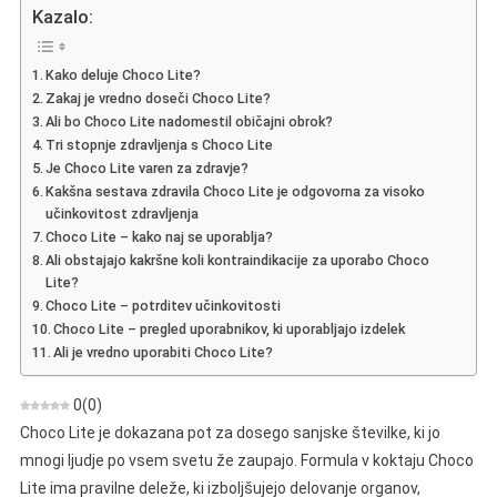
Lite
Kazalo:
–
Dodatek
Kako deluje Choco Lite?
Kakavovega
Zakaj je vredno doseči Choco Lite?
Okusa
Ali bo Choco Lite nadomestil običajni obrok?
Tri stopnje zdravljenja s Choco Lite
Je Choco Lite varen za zdravje?
Kakšna sestava zdravila Choco Lite je odgovorna za visoko
učinkovitost zdravljenja
Choco Lite – kako naj se uporablja?
Ali obstajajo kakršne koli kontraindikacije za uporabo Choco
Lite?
Choco Lite – potrditev učinkovitosti
Choco Lite – pregled uporabnikov, ki uporabljajo izdelek
Ali je vredno uporabiti Choco Lite?
0
(
0
)
Choco Lite je dokazana pot za dosego sanjske številke, ki jo
mnogi ljudje po vsem svetu že zaupajo. Formula v koktaju Choco
Lite ima pravilne deleže, ki izboljšujejo delovanje organov,