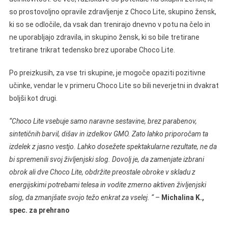
so prostovoljno opravile zdravljenje z Choco Lite, skupino žensk,
ki so se odločile, da vsak dan trenirajo dnevno v potu na čelo in
ne uporabljajo zdravila, in skupino žensk, ki so bile tretirane
tretirane trikrat tedensko brez uporabe Choco Lite.
Po preizkusih, za vse tri skupine, je mogoče opaziti pozitivne
učinke, vendar le v primeru Choco Lite so bili neverjetni in dvakrat
boljši kot drugi.
“Choco Lite vsebuje samo naravne sestavine, brez parabenov,
sintetičnih barvil, dišav in izdelkov GMO. Zato lahko priporočam ta
izdelek z jasno vestjo. Lahko dosežete spektakularne rezultate, ne da
bi spremenili svoj življenjski slog. Dovolj je, da zamenjate izbrani
obrok ali dve Choco Lite, obdržite preostale obroke v skladu z
energijskimi potrebami telesa in vodite zmerno aktiven življenjski
slog, da zmanjšate svojo težo enkrat za vselej. “
–
Michalina K.,
spec. za prehrano