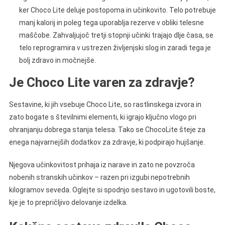
ker Choco Lite deluje postopoma in učinkovito. Telo potrebuje
manj kalorij in poleg tega uporablja rezerve v obliki telesne
maščobe. Zahvaljujoč tretji stopnji učinki trajajo dlje časa, se
telo reprogramira v ustrezen življenjski slog in zaradi tega je
bolj zdravo in močnejše.
Je Choco Lite varen za zdravje?
Sestavine, ki jih vsebuje Choco Lite, so rastlinskega izvora in
zato bogate s številnimi elementi, ki igrajo ključno vlogo pri
ohranjanju dobrega stanja telesa. Tako se ChocoLite šteje za
enega najvarnejših dodatkov za zdravje, ki podpirajo hujšanje.
Njegova učinkovitost prihaja iz narave in zato ne povzroča
nobenih stranskih učinkov – razen pri izgubi nepotrebnih
kilogramov seveda. Oglejte si spodnjo sestavo in ugotovili boste,
kje je to prepričljivo delovanje izdelka.