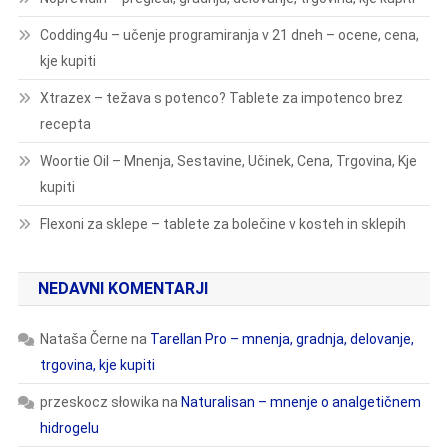
Codding4u – učenje programiranja v 21 dneh – ocene, cena,
kje kupiti
Xtrazex – težava s potenco? Tablete za impotenco brez
recepta
Woortie Oil – Mnenja, Sestavine, Učinek, Cena, Trgovina, Kje
kupiti
Flexoni za sklepe – tablete za bolečine v kosteh in sklepih
NEDAVNI KOMENTARJI
Nataša Černe
na
Tarellan Pro – mnenja, gradnja, delovanje,
trgovina, kje kupiti
przeskocz słowika
na
Naturalisan – mnenje o analgetičnem
hidrogelu