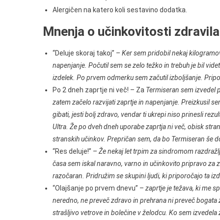
Alergičen na katero koli sestavino dodatka.
Mnenja o učinkovitosti zdravil
“Deluje skoraj takoj” –
Ker sem pridobil nekaj kilogramov 
napenjanje. Počutil sem se zelo težko in trebuh je bil vide
izdelek. Po prvem odmerku sem začutil izboljšanje. Pri
Po 2 dneh zaprtje ni več! – Za
Termiseran sem izvedel p
zatem začelo razvijati zaprtje in napenjanje. Preizkusil 
gibati, jesti bolj zdravo, vendar ti ukrepi niso prinesli r
Ultra. Že po dveh dneh uporabe zaprtja ni več, obisk stran
stranskih učinkov. Prepričan sem, da bo Termiseran še dol
“Res deluje!” –
Že nekaj let trpim za sindromom razdražl
časa sem iskal naravno, varno in učinkovito pripravo za za
razočaran. Pridružim se skupini ljudi, ki priporočajo ta izd
“Olajšanje po prvem dnevu” –
zaprtje je težava, ki me s
neredno, ne preveč zdravo in prehrana ni preveč bogata 
strašljivo vetrove in bolečine v želodcu. Ko sem izvedel