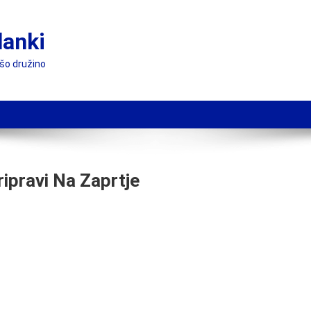
lanki
ašo družino
ipravi Na Zaprtje
seran
e