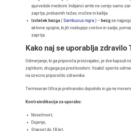
ajurvedski medicini. Indijanci amle ne cenijo samo za
zaprtja, prebavnih težav, vročine in kašlja.
Izvleček bezga
(
Sambucus nigra
) –
bezg
se najpogos
aktivne spojine, ki jih vsebujejo cvetovi in sadje, pom
zaprtja.
Kako naj se uporablja zdravilo
Odmerjanje, ki ga priporoča proizvajalec, je dve kapsuli n
zajtrkom, drugega pa pred kosilom. Vsakič sperite odme
na izrecno priporočilo zdravnika.
Termiseran Ultra je prehransko dopolnilo in ga ne morem
Kontraindikacije za uporabo:
Nosečnost,
Dojenje,
Starost do 18 let,