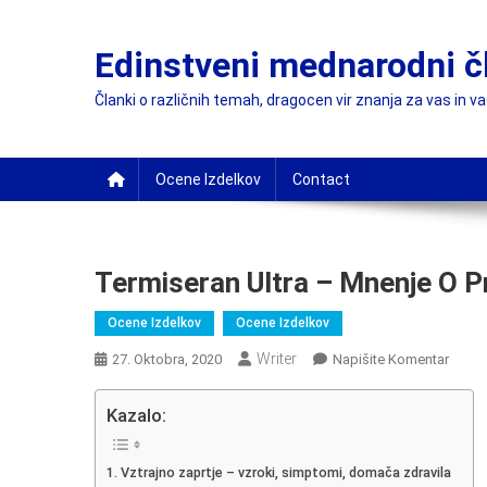
Skip
to
Edinstveni mednarodni č
content
Članki o različnih temah, dragocen vir znanja za vas in v
Ocene Izdelkov
Contact
Termiseran Ultra – Mnenje O Pr
Ocene Izdelkov
Ocene Izdelkov
Writer
On
27. Oktobra, 2020
Napišite Komentar
Termi
Ultra
Kazalo:
–
Mnenj
Vztrajno zaprtje – vzroki, simptomi, domača zdravila
O