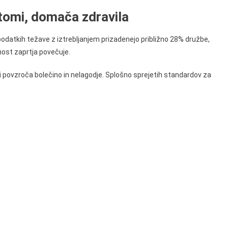
ptomi, domača zdravila
 podatkih težave z iztrebljanjem prizadenejo približno 28% družbe,
nost zaprtja povečuje.
li povzroča bolečino in nelagodje. Splošno sprejetih standardov za