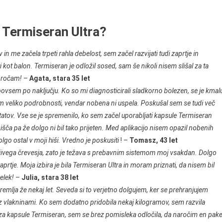
a Termiseran Ultra?
in me začela trpeti rahla debelost, sem začel razvijati tudi zaprtje in
ti kot balon. Termiseran je odložil sosed, sam še nikoli nisem slišal za ta
poročam!
–
Agata, stara 35 let
ovsem po naključju. Ko so mi diagnosticirali sladkorno bolezen, se je kmal
sem veliko podrobnosti, vendar nobena ni uspela. Poskušal sem se tudi več
ezultatov. Vse se je spremenilo, ko sem začel uporabljati kapsule Termiseran
išča pa že dolgo ni bil tako prijeten. Med aplikacijo nisem opazil nobenih
go ostal v moji hiši. Vredno je poskusiti
! –
Tomasz, 43 let
jivega črevesja, zato je težava s prebavnim sistemom moj vsakdan. Dolgo
prtje. Moja izbira je bila Termiseran Ultra in moram priznati, da nisem bil
elek!
–
Julia, stara 38 let
premlja že nekaj let. Seveda si to verjetno dolgujem, ker se prehranjujem
z vlakninami. Ko sem dodatno pridobila nekaj kilogramov, sem razvila
a za kapsule Termiseran, sem se brez pomisleka odločila, da naročim en pake