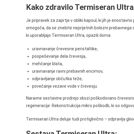
Kako zdravilo Termiseran Ultra
Je pripravek za zaprtje v obliki kapsul, ki jih je enosta
omogoča, da se znebite neprijetnih bolezni prebavnega sis
ki uporabljajo Termiseran Ultra, opazili doma:
uravnavanje črevesne peristaltike,
pospeševanje dela črevesja,
mehčanje blata,
uravnavanje ravni prebavnih encimov,
odpravljanje občutka teže,
povečanje vezave vode v črevesju.
Naravne sestavine prodrejo skozi poškodovano črevesno
regeneracije. Rekonstrukcija mikro poškodb, ki so odgov
Termiseran Ultra deluje tudi protiglivično – odpravlja gliv
Sestava Termiseran Ultra: