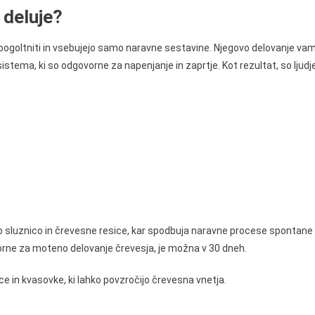
 deluje?
vno pogoltniti in vsebujejo samo naravne sestavine. Njegovo delovanje va
tema, ki so odgovorne za napenjanje in zaprtje. Kot rezultat, so ljudje
 sluznico in črevesne resice, kar spodbuja naravne procese spontane
orne za moteno delovanje črevesja, je možna v 30 dneh.
ice in kvasovke, ki lahko povzročijo črevesna vnetja.