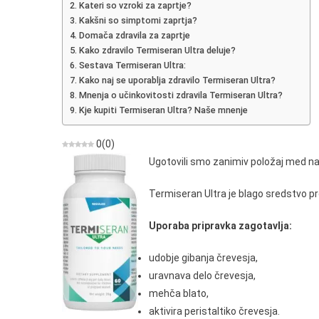
Kateri so vzroki za zaprtje?
Pripra
Kakšni so simptomi zaprtja?
Na
Domača zdravila za zaprtje
Zaprtj
Kako zdravilo Termiseran Ultra deluje?
Sestava Termiseran Ultra:
Kako naj se uporablja zdravilo Termiseran Ultra?
Mnenja o učinkovitosti zdravila Termiseran Ultra?
Kje kupiti Termiseran Ultra? Naše mnenje
0
(
0
)
Ugotovili smo zanimiv položaj med nar
Termiseran Ultra je blago sredstvo pro
Uporaba pripravka zagotavlja:
udobje gibanja črevesja,
uravnava delo črevesja,
mehča blato,
aktivira peristaltiko črevesja.