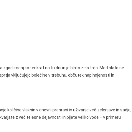
zgodi manj kot enkrat na tri dni in je blato zelo trdo. Med blato se
zaprtja vključujejo bolečine v trebuhu, občutek napihnjenosti in
je količine vlaknin v dnevni prehrani in uživanje več zelenjave in sadja,
 ukvarjate z več telesne dejavnosti in pijete veliko vode – v primeru