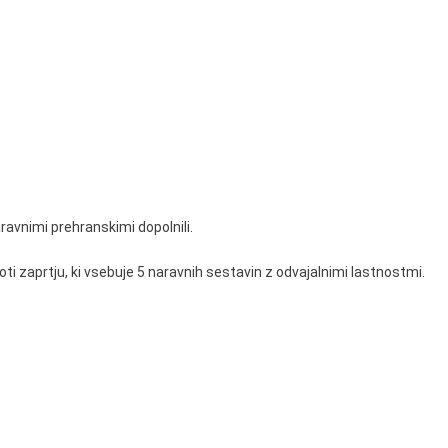
vi
e
avnimi prehranskimi dopolnili.
ti zaprtju, ki vsebuje 5 naravnih sestavin z odvajalnimi lastnostmi.