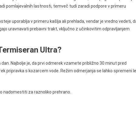
radi pomlajevalnih lastnosti, temveč tudi zaradi podpore v primeru
teje uporablja v primeru kašlja ali prehlada, vendar je vredno vedeti, d
agajo uravnavati prebavni trakt, vključno z učinkovitim odpravljanjem
 Termiseran Ultra?
a dan. Najbolje je, da prvi odmerek vzamete približno 30 minut pred
rek pripravka s kozarcem vode. Režim odmerjanja se lahko spremeni l
o nadomestiti za raznoliko prehrano.