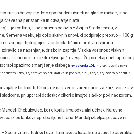
 lahko tudi lajša zaprtje. Ima spodbuden učinek na gladke mišice, ki so
 črevesna peristaltika in odvajanje blata.
) – je rastlina, ki se naravno pojavlja v Aziji in Sredozemlju, z
me. Semena vsebujejo obilo aktivnih snovi, ki podpirajo prebavo – 100 g
lium vsebuje tudi spojine z antimikotičnimi, protivirusnimi in
zdravilo za napenjanje, drisko in zaprtje. Visoka vsebnost vlaknin
roidi ali sindromom razdražljivega črevesja. Že po nekaj dneh uporabe 
ni uporabi opazimo zmanjšanje slabega
holesterola LDL
in uravnavanje ravni
abolizem, izboljšajo črevesno peristaltiko in podpirajo hujšanje, saj zavirajo apetit in
dvajalne lastnosti. Cikorija je naraven in varen način za zniževanje rav
 sladkorja, pri uporabi dodatkov cikorije imejte sladkor pod nadzorom,
e Mandelj Chebułowiec, kot cikorija, ima odvajalni učinek. Naravne
vesa iz ostankov neprebavljene hrane. Mandelj izboljša prebavo in
) – Sadje, znano tudi kot cvet taninskega lista, ki se pogosto uporablja 