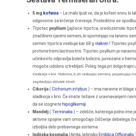
5 mg
kofeina
– Le malo ljudi ve, da je kofein snov, ki
odgovorne za krčenje črevesja. Posledično se spodbuja
Trpotec
psyllium
(jajčece trpotca, sredozemski trpotec
značilnimi rjavimi semeni, ki spominjajo na laneno se
semen trpotca vsebuje kar 68 g
vlaknin
! Trpotec psyl
protivnetnimi lastnostmi. Trpotec psyllium je naravno 
učinkovito odpravlja boleče bolezni, povezane s hemo
mogoče udobno iztrebljati. Poleg tega pri dolgotraj
sladkorja v krvi. Vlaknine, ki jih vsebujejo semena, pospešujejo met
zagotavljajo občutek sitosti.
Cikorija
(
Cichorium intybus
) – ima naravne in blage o
sladkorja v krvi. Če imate težave z uravnavanjem ravni
da se izognete
hipoglikemiji
.
Mandelj
(
Terminalia
) – zelišče, katerega polno ime j
aktivne spojine vam omogočajo čiščenje debelega čre
izboljša delo prebavnega sistema.
Indijska kosmulja
(Amla, latinsko
Emblica Officinalis