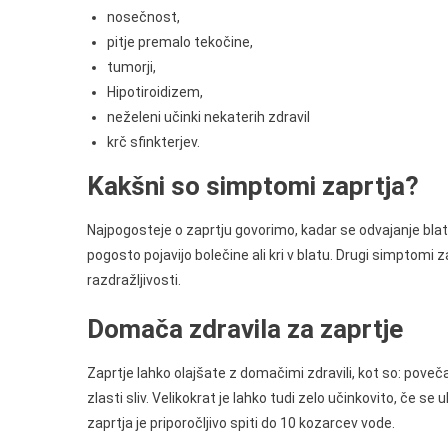
nosečnost,
pitje premalo tekočine,
tumorji,
Hipotiroidizem,
neželeni učinki nekaterih zdravil
krč sfinkterjev.
Kakšni so simptomi zaprtja?
Najpogosteje o zaprtju govorimo, kadar se odvajanje blata 
pogosto pojavijo bolečine ali kri v blatu. Drugi simptomi 
razdražljivosti.
Domača zdravila za zaprtje
Zaprtje lahko olajšate z domačimi zdravili, kot so: povečan
zlasti sliv. Velikokrat je lahko tudi zelo učinkovito, če se
zaprtja je priporočljivo spiti do 10 kozarcev vode.