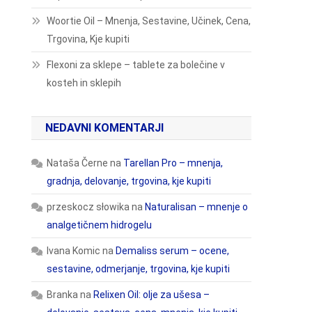
Woortie Oil – Mnenja, Sestavine, Učinek, Cena,
Trgovina, Kje kupiti
Flexoni za sklepe – tablete za bolečine v
kosteh in sklepih
NEDAVNI KOMENTARJI
Nataša Černe
na
Tarellan Pro – mnenja,
gradnja, delovanje, trgovina, kje kupiti
przeskocz słowika
na
Naturalisan – mnenje o
analgetičnem hidrogelu
Ivana Komic
na
Demaliss serum – ocene,
sestavine, odmerjanje, trgovina, kje kupiti
Branka
na
Relixen Oil: olje za ušesa –