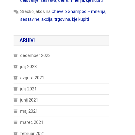
delovanje, sestava, cena, mnenja, kje kupiti
Srečko jakoš
na
Chevelo Shampoo – mnenja,
sestavine, akcija, trgovina, kje kupiti
ARHIVI
december 2023
julij 2023
avgust 2021
julij 2021
junij 2021
maj 2021
marec 2021
februar 2021