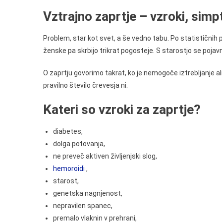
Vztrajno zaprtje – vzroki, sim
Problem, star kot svet, a še vedno tabu. Po statističnih
ženske pa skrbijo trikrat pogosteje. S starostjo se pojav
O zaprtju govorimo takrat, ko je nemogoče iztrebljanje a
pravilno število črevesja ni.
Kateri so vzroki za zaprtje?
diabetes,
dolga potovanja,
ne preveč aktiven življenjski slog,
hemoroidi
,
starost,
genetska nagnjenost,
nepravilen spanec,
premalo vlaknin v prehrani,