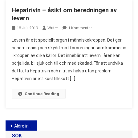
Hepatrivin – åsikt om beredningen av
levern
Till
18 Juli 2019
Writer
1 Kommentar
Hepatrivin
Levern är ett speciellt organ i människokroppen. Det ger
–
honom rening och skydd mot föroreningar som kommer in
Åsikt
i kroppen av olika källor. Det innebär att levern i åren kan
Om
börja lida, bli sjuk och till och med skadad. För att undvika
Beredningen
Av
detta, ta Hepatrivin och njut av hälsa utan problem.
Levern
Hepatrivin är ett kosttillskott […]
Continue Reading
Inläggsnavigering
Äldre inlägg
SÖK