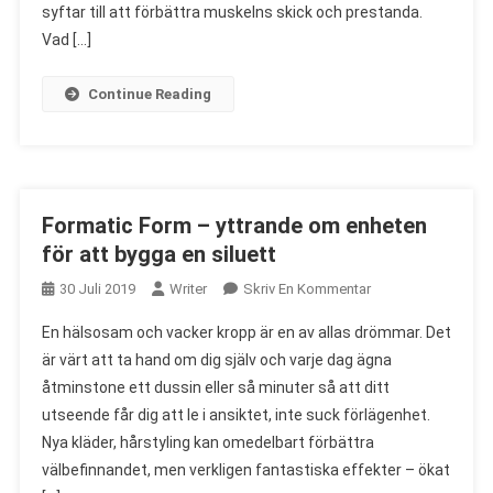
syftar till att förbättra muskelns skick och prestanda.
Vad […]
Continue Reading
Formatic Form – yttrande om enheten
för att bygga en siluett
On
30 Juli 2019
Writer
Skriv En Kommentar
Formatic
En hälsosam och vacker kropp är en av allas drömmar. Det
Form
är värt att ta hand om dig själv och varje dag ägna
–
åtminstone ett dussin eller så minuter så att ditt
Yttrande
utseende får dig att le i ansiktet, inte suck förlägenhet.
Om
Enheten
Nya kläder, hårstyling kan omedelbart förbättra
För
välbefinnandet, men verkligen fantastiska effekter – ökat
Att