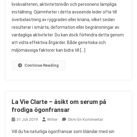
livskvaliteten, aktivitetsnivån och personens lämpliga
–
inställning. Ojämnheter i detta avseende leder ofta till
Åsikt
överbelastning av ryggraden eller knäna, vilket sedan
Om
Skär
resulterar i smärta, deformation eller begränsningar av
På
vardagliga aktiviteter. Du kan dock förhindra detta genom
Platta
att vidta effektiva åtgärder. Både genetiska och
Fötter
miljömässiga faktorer kan bidra till […]
Continue Reading
La Vie Clarte – åsikt om serum på
frodiga ögonfransar
On
31 Juli 2019
Writer
Skriv En Kommentar
La
Vill du ha naturliga ögonfransar som bländar med sin
Vie