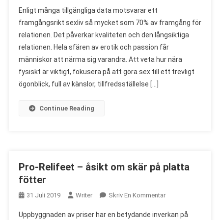
Mascuring
Enligt många tillgängliga data motsvarar ett
–
framgångsrikt sexliv så mycket som 70% av framgång för
Åsikt
relationen. Det påverkar kvaliteten och den långsiktiga
Om
relationen. Hela sfären av erotik och passion får
Erektionsring
För
människor att närma sig varandra. Att veta hur nära
Män
fysiskt är viktigt, fokusera på att göra sex till ett trevligt
ögonblick, full av känslor, tillfredsställelse […]
Continue Reading
Pro-Relifeet – åsikt om skär på platta
fötter
On
31 Juli 2019
Writer
Skriv En Kommentar
Pro-
Uppbyggnaden av priser har en betydande inverkan på
Relifeet