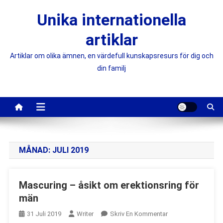
Skip
Unika internationella
to
content
artiklar
Artiklar om olika ämnen, en värdefull kunskapsresurs för dig och
din familj
MÅNAD:
JULI 2019
Mascuring – åsikt om erektionsring för
män
On
31 Juli 2019
Writer
Skriv En Kommentar