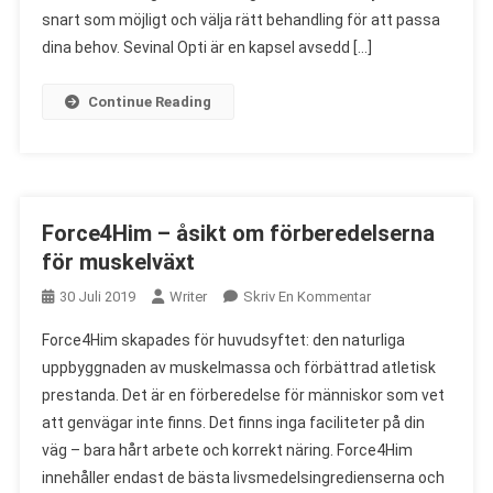
Kapslarna
snart som möjligt och välja rätt behandling för att passa
För
dina behov. Sevinal Opti är en kapsel avsedd […]
Inkontinens
Continue Reading
Force4Him – åsikt om förberedelserna
för muskelväxt
On
30 Juli 2019
Writer
Skriv En Kommentar
Force4Him
Force4Him skapades för huvudsyftet: den naturliga
–
uppbyggnaden av muskelmassa och förbättrad atletisk
Åsikt
prestanda. Det är en förberedelse för människor som vet
Om
att genvägar inte finns. Det finns inga faciliteter på din
Förberedelserna
För
väg – bara hårt arbete och korrekt näring. Force4Him
Muskelväxt
innehåller endast de bästa livsmedelsingredienserna och