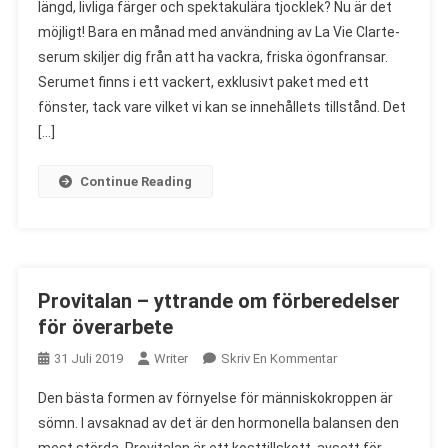
längd, livliga färger och spektakulära tjocklek? Nu är det
Clarte
möjligt! Bara en månad med användning av La Vie Clarte-
–
serum skiljer dig från att ha vackra, friska ögonfransar.
Åsikt
Om
Serumet finns i ett vackert, exklusivt paket med ett
Serum
fönster, tack vare vilket vi kan se innehållets tillstånd. Det
På
[…]
Frodiga
Ögonfransar
Continue Reading
Provitalan – yttrande om förberedelser
för överarbete
On
31 Juli 2019
Writer
Skriv En Kommentar
Provitalan
Den bästa formen av förnyelse för människokroppen är
–
sömn. I avsaknad av det är den hormonella balansen den
Yttrande