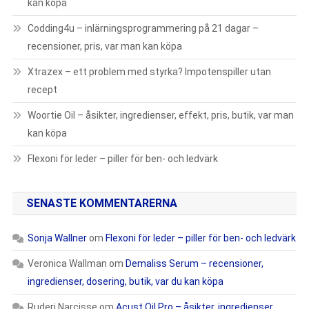
kan köpa
Codding4u – inlärningsprogrammering på 21 dagar –
recensioner, pris, var man kan köpa
Xtrazex – ett problem med styrka? Impotenspiller utan
recept
Woortie Oil – åsikter, ingredienser, effekt, pris, butik, var man
kan köpa
Flexoni för leder – piller för ben- och ledvärk
SENASTE KOMMENTARERNA
Sonja Wallner
om
Flexoni för leder – piller för ben- och ledvärk
Veronica Wallman
om
Demaliss Serum – recensioner,
ingredienser, dosering, butik, var du kan köpa
Ruderi Narcisse
om
Acust Oil Pro – åsikter, ingredienser,