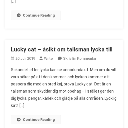
[…]
Bygga
En
Continue Reading
Siluett
Lucky cat – åsikt om talisman lycka till
On
20 Juli 2019
Writer
Skriv En Kommentar
Lucky
Sökandet efter lycka kan se annorlunda ut. Men om du vill
Cat
vara säker på att den kommer, och lyckan kommer att
–
passera dig med en bred kaj, prova Lucky cat. Det är en
Åsikt
talisman som skyddar dig mot obehag – i stället ger den
Om
Talisman
dig lycka, pengar, kärlek och glädje på alla områden. Lycklig
Lycka
katt […]
Till
Continue Reading