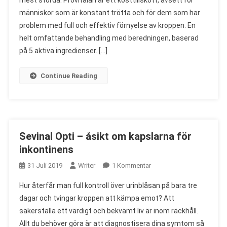
mest störda. Provitalan är ett kosttillskott, avsett för
Om
människor som är konstant trötta och för dem som har
Förberedelser
För
problem med full och effektiv förnyelse av kroppen. En
Överarbete
helt omfattande behandling med beredningen, baserad
på 5 aktiva ingredienser. […]
Continue Reading
Sevinal Opti – åsikt om kapslarna för
inkontinens
Till
31 Juli 2019
Writer
1 Kommentar
Sevinal
Hur återfår man full kontroll över urinblåsan på bara tre
Opti
dagar och tvingar kroppen att kämpa emot? Att
–
säkerställa ett värdigt och bekvämt liv är inom räckhåll.
Åsikt
Allt du behöver göra är att diagnostisera dina symtom så
Om