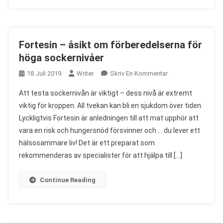
Fortesin – åsikt om förberedelserna för
höga sockernivåer
On
18 Juli 2019
Writer
Skriv En Kommentar
Fortesin
Att testa sockernivån är viktigt – dess nivå är extremt
–
viktig för kroppen. All tvekan kan bli en sjukdom över tiden.
Åsikt
Lyckligtvis Fortesin är anledningen till att mat upphör att
Om
vara en risk och hungersnöd försvinner och … du lever ett
Förberedelserna
För
hälsosammare liv! Det är ett preparat som
Höga
rekommenderas av specialister för att hjälpa till […]
Sockernivåer
Continue Reading