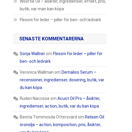
Woortie Oil – åsikter, ingredienser, effekt, pris,
butik, var man kan köpa
Flexoni för leder – piller för ben- och ledvärk
SENASTE KOMMENTARERNA
Sonja Wallner
om
Flexoni för leder – piller för
ben- och ledvärk
Veronica Wallman
om
Demaliss Serum –
recensioner, ingredienser, dosering, butik, var
du kan köpa
Ruderi Narcisse
om
Acust Oil Pro – åsikter,
ingredienser, action, butik, var du kan köpa
Benita Tommosda Ottersvärd
om
Relixen Oil:
öronolja – action, komposition, pris, åsikter,