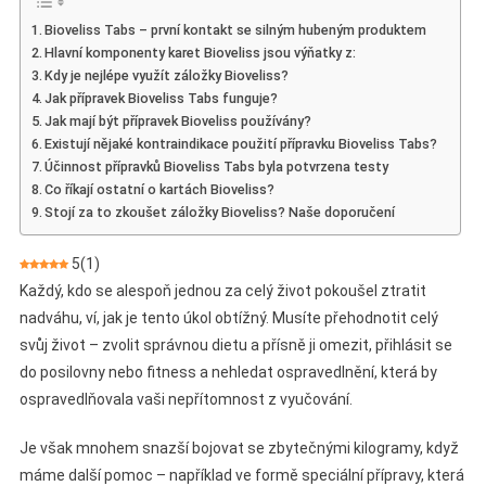
Bioveliss
Bioveliss Tabs – první kontakt se silným hubeným produktem
Tabs
Hlavní komponenty karet Bioveliss jsou výňatky z:
–
Kdy je nejlépe využít záložky Bioveliss?
Názor
Jak přípravek Bioveliss Tabs funguje?
Na
Jak mají být přípravek Bioveliss používány?
Šumivé
Existují nějaké kontraindikace použití přípravku Bioveliss Tabs?
Pilulky
Účinnost přípravků Bioveliss Tabs byla potvrzena testy
Co říkají ostatní o kartách Bioveliss?
Stojí za to zkoušet záložky Bioveliss? Naše doporučení
5
(
1
)
Každý, kdo se alespoň jednou za celý život pokoušel ztratit
nadváhu, ví, jak je tento úkol obtížný. Musíte přehodnotit celý
svůj život – zvolit správnou dietu a přísně ji omezit, přihlásit se
do posilovny nebo fitness a nehledat ospravedlnění, která by
ospravedlňovala vaši nepřítomnost z vyučování.
Je však mnohem snazší bojovat se zbytečnými kilogramy, když
máme další pomoc – například ve formě speciální přípravy, která