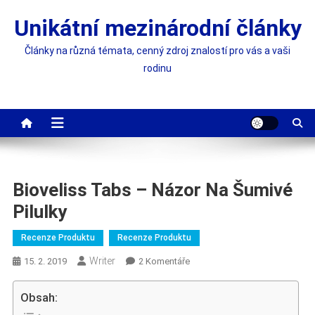
Skip
Unikátní mezinárodní články
to
content
Články na různá témata, cenný zdroj znalostí pro vás a vaši
rodinu
Bioveliss Tabs – Názor Na Šumivé
Pilulky
Recenze Produktu
Recenze Produktu
Writer
U
15. 2. 2019
2 Komentáře
Textu
S
Obsah:
Názvem