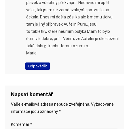
plavek a všechny překvapit.. Nedávno mi opět
volali,tak jsem se zaradovala,vše potvrdila aa
čekala. Dnes mi došla zásilka,ale k mému údivu
tam je jiný přípravek,Aufelin Pure…jsou
to tabletky, které neumím polykat,tam to bylo
šumivé, dobré, pití….Věřím, že Aufelin je dle složení
také dobrý, trochu tomu rozumím…
Marie
Odpovědět
Napsat komentář
Vaše e-mailová adresa nebude zveřejněna.
Vyžadované
informace jsou označeny
*
Komentář
*