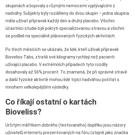
skupinách a bojovaly s různými nemocemi vyplývajícími z
nadváhy. Subjekty byly rozděleny do dvou skupin – jedna skupina
měla užívat přípravek každý den a druhý placebo. Všichni
účastníci studie byli pokryti specializovanou stravou a všichni
se podíleli na speciálně plánovaných fyzických aktivitách.
Po třech měsících se ukázalo, že lidé, kteří užívali přípravek
Bioveliss Tabs, ztratili své kilogramy rychleji než pacienti
užívající placebo. V extrémních případech tyto rozdíly
dosahovaly až 56% procent. To znamená, že při správné stravě
a další fyzické aktivitě mohou lidé trpící nadváhou počítat s
mnohem velkolepějšími výsledky.
Co říkají ostatní o kartách
Bioveliss?
Určitým měřítkem dobrého (testovaného) doplňku jsou názory
uživatelů internetu prezentovaných na fóru (stejně jako značka