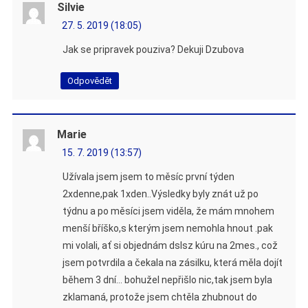
Silvie
27. 5. 2019 (18:05)
Jak se pripravek pouziva? Dekuji Dzubova
Odpovědět
Marie
15. 7. 2019 (13:57)
Užívala jsem jsem to měsíc první týden
2xdenne,pak 1xden..Výsledky byly znát už po
týdnu a po měsíci jsem viděla, že mám mnohem
menší bříško,s kterým jsem nemohla hnout .pak
mi volali, ať si objednám dslsz kúru na 2mes., což
jsem potvrdila a čekala na zásilku, která měla dojít
během 3 dní… bohužel nepřišlo nic,tak jsem byla
zklamaná, protože jsem chtěla zhubnout do