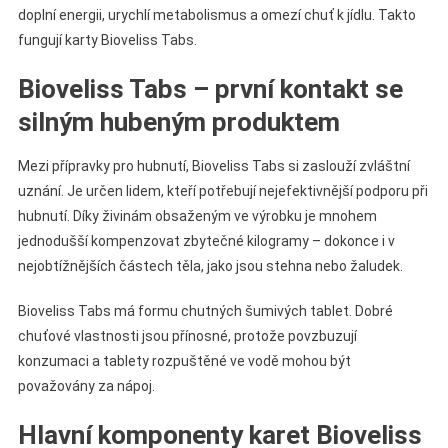
doplní energii, urychlí metabolismus a omezí chuť k jídlu. Takto
fungují karty Bioveliss Tabs.
Bioveliss Tabs – první kontakt se
silným hubeným produktem
Mezi přípravky pro hubnutí, Bioveliss Tabs si zaslouží zvláštní
uznání. Je určen lidem, kteří potřebují nejefektivnější podporu při
hubnutí. Díky živinám obsaženým ve výrobku je mnohem
jednodušší kompenzovat zbytečné kilogramy – dokonce i v
nejobtížnějších částech těla, jako jsou stehna nebo žaludek.
Bioveliss Tabs má formu chutných šumivých tablet. Dobré
chuťové vlastnosti jsou přínosné, protože povzbuzují
konzumaci a tablety rozpuštěné ve vodě mohou být
považovány za nápoj.
Hlavní komponenty karet Bioveliss