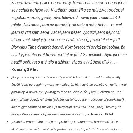
zaneprázdněná práce nepomohly. Neměl čas na sport nebo jsem
se nechtěl pohybovat. V určitém okamžiku se můj život podobal
vegetaci – práci, gauči, pivu, televizi. A navíc jsem neudělal 40.
místo. Nakonec jsem se nemohl podívat na mé břicho – musel
jsem si vzít sám sebe. Začal jsem běžet, vyloučil jsem nejhorší
stravovací návyky (nemohu se vzdát všeho), pravidelně – jedl
Bioveliss Tabs dvakrát denně. Kombinace tří prvků způsobila, že
účinky prvního efektu jsou viditelné po 2-3 měsících. Nyní jsem se
naučil pečovat o mé tělo a užívám si postavy 20leté dívky
.
„
–
Roman, 39 let
„Moje problémy s nadváhou začaly po mé těhotenství – a od té doby rostly.
Snažil jsem se s mým synem co nejčastěji jít, hodně se pohybovat, nejíst tvrdé
potraviny. A abych byl upřímný, to moc neudělalo. Šel jsem u dietitiana. Teď
jsem přísně dodržoval dietu (odlišný od toho, co jsem původně předpokládal),
dělám gymnastiku a plavat a já podporuji Bioveliss Tabs. „Břity“ zmizely na
břiše, cítím se lépe a trpím mnohem méně často. „
–
Joanna, 25 let
„Dokud si vzpomínám, měl jsem problémy s nadměrnou hmotností. Již ve
škole mě moje děti rozčilovaly, protože jsem byla „větší“. Po mnoho let jsem