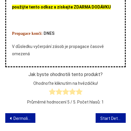
použijte tento odkaz a získejte ZDARMA DODÁVKU
DNES
Propagace končí:
V důsledku vyčerpání zásob je propagace časově
omezená
Jak byste ohodnotili tento produkt?
Ohodnoťte kliknutím na hvězdičku!
Průměrné hodnocení
5
/ 5. Počet hlasů:
1
Navigace
Dermolios – názor na esenciální olej pro péči o citlivou pokožku
Start Detox 5600 – názor na fytodetoxické náplasti
pro