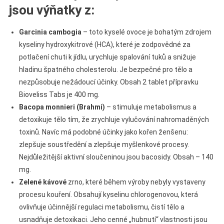
jsou výňatky z:
Garcinia cambogia
– toto kyselé ovoce je bohatým zdrojem
kyseliny hydroxykitrové (HCA), které je zodpovědné za
potlačení chuti k jídlu, urychluje spalování tuků a snižuje
hladinu špatného cholesterolu. Je bezpečné pro tělo a
nezpůsobuje nežádoucí účinky. Obsah 2 tablet přípravku
Bioveliss Tabs je 400 mg.
Bacopa monnieri (Brahmi)
– stimuluje metabolismus a
detoxikuje tělo tím, že zrychluje vylučování nahromaděných
toxinů. Navíc má podobné účinky jako kořen ženšenu:
zlepšuje soustředění a zlepšuje myšlenkové procesy.
Nejdůležitější aktivní sloučeninou jsou bacosidy. Obsah – 140
mg.
Zelené kávové
zrno, které během výroby nebyly vystaveny
procesu kouření. Obsahují kyselinu chlorogenovou, která
ovlivňuje účinnější regulaci metabolismu, čistí tělo a
usnadňuje detoxikaci. Jeho cenné „hubnutí“ vlastnosti jsou