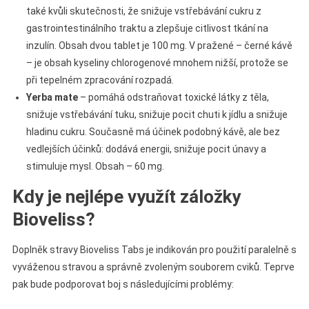
také kvůli skutečnosti, že snižuje vstřebávání cukru z
gastrointestinálního traktu a zlepšuje citlivost tkání na
inzulín. Obsah dvou tablet je 100 mg. V pražené – černé kávě
– je obsah kyseliny chlorogenové mnohem nižší, protože se
při tepelném zpracování rozpadá.
Yerba mate
– pomáhá odstraňovat toxické látky z těla,
snižuje vstřebávání tuku, snižuje pocit chuti k jídlu a snižuje
hladinu cukru. Současně má účinek podobný kávě, ale bez
vedlejších účinků: dodává energii, snižuje pocit únavy a
stimuluje mysl. Obsah – 60 mg.
Kdy je nejlépe využít záložky
Bioveliss?
Doplněk stravy Bioveliss Tabs je indikován pro použití paralelně s
vyváženou stravou a správně zvoleným souborem cviků. Teprve
pak bude podporovat boj s následujícími problémy: