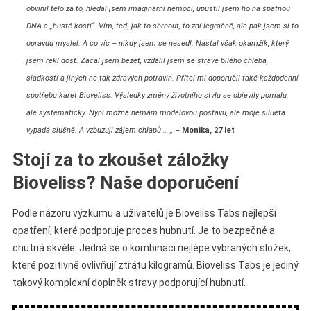
obvinil tělo za to, hledal jsem imaginární nemoci, upustil jsem ho na špatnou
DNA a „husté kosti“. Vím, teď, jak to shrnout, to zní legračně, ale pak jsem si to
opravdu myslel. A co víc – nikdy jsem se nesedl. Nastal však okamžik, který
jsem řekl dost. Začal jsem běžet, vzdálil jsem se stravě bílého chleba,
sladkostí a jiných ne-tak zdravých potravin. Přítel mi doporučil také každodenní
spotřebu karet Bioveliss. Výsledky změny životního stylu se objevily pomalu,
ale systematicky. Nyní možná nemám modelovou postavu, ale moje silueta
vypadá slušně. A vzbuzuji zájem chlapů … „
–
Monika, 27 let
Stojí za to zkoušet záložky
Bioveliss? Naše doporučení
Podle názoru výzkumu a uživatelů je Bioveliss Tabs nejlepší
opatření, které podporuje proces hubnutí. Je to bezpečné a
chutná skvěle. Jedná se o kombinaci nejlépe vybraných složek,
které pozitivně ovlivňují ztrátu kilogramů. Bioveliss Tabs je jediný
takový komplexní doplněk stravy podporující hubnutí.