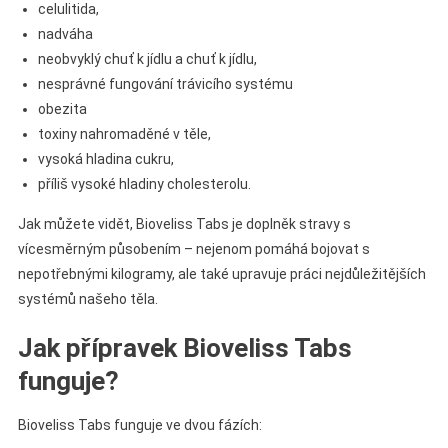
celulitida,
nadváha
neobvyklý chuť k jídlu a chuť k jídlu,
nesprávné fungování trávicího systému
obezita
toxiny nahromaděné v těle,
vysoká hladina cukru,
příliš vysoké hladiny cholesterolu.
Jak můžete vidět, Bioveliss Tabs je doplněk stravy s
vícesměrným působením – nejenom pomáhá bojovat s
nepotřebnými kilogramy, ale také upravuje práci nejdůležitějších
systémů našeho těla.
Jak přípravek Bioveliss Tabs
funguje?
Bioveliss Tabs funguje ve dvou fázích: