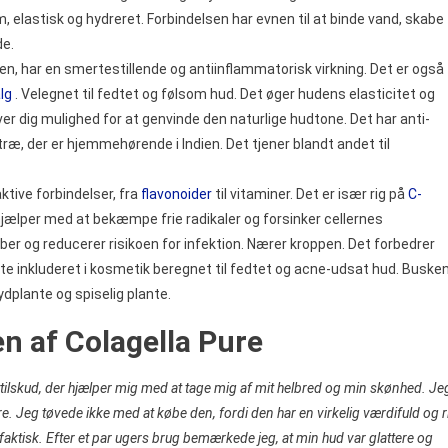
 elastisk og hydreret. Forbindelsen har evnen til at binde vand, skabe
de.
n, har en smertestillende og antiinflammatorisk virkning. Det er også
lg
. Velegnet til fedtet og følsom hud. Det øger hudens elasticitet og
r dig mulighed for at genvinde den naturlige hudtone. Det har anti-
ræ, der er hjemmehørende i Indien. Det tjener blandt andet til
ktive forbindelser, fra
flavonoider
til vitaminer. Det er især rig på
C-
hjælper med at bekæmpe frie radikaler og forsinker cellernes
er og reducerer risikoen for infektion. Nærer kroppen. Det forbedrer
ofte inkluderet i kosmetik beregnet til fedtet og acne-udsat hud. Buske
ydplante og spiselig plante.
en af Colagella Pure
tilskud, der hjælper mig med at tage mig af mit helbred og min skønhed. Je
e. Jeg tøvede ikke med at købe den, fordi den har en virkelig værdifuld og r
ktisk. Efter et par ugers brug bemærkede jeg, at min hud var glattere og