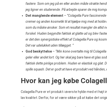
fastere. Som om jeg på en eller anden måde strakte hende. 
jeg ligner en studerende. På arbejde sparer de mig komp
Det manglende element
–
”Colagella Pure fascinerede
cremer og anden kosmetik til at hjælpe mig med at holde m
som du måske ønsker. Som et resultat mangler de altid no
forskel. Huden begyndte faktisk at glatte ud og blev fast
er det den synergistiske effekt af Colagella Pure og kosm
Det var udelukket uden tillægget. “
God beskyttelse
–
“Min kone overtalte mig til Colagella
geler eller andet lort. Og her skal jeg bare have et glas 
faktisk dette pinlige problem. Huden er elastisk og glat. 
spille squash. Det er godt at have et produkt ved hånden, 
Hvor kan jeg købe Colagel
Colagella Pure er et produkt i øverste hylde med et højt i
lav kvalitet. Derfor, for at være sikker på at købe det orig