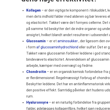
Kollagen
– er den vigtigste komponent i tilskuddet,
men dets indhold falder med alderen og bør leveres ek
og elasticitet. Takket være det fornyes cellerne. Det
på samme tid beskytter det de indre organer og und
ansigtet, hvilket blandt andet resulterer i udseendet a
Glucosamin
– er et
aminosukker
, der ligesom den ove
i form
af glucosaminhydrochlorid
eller sulfat. Det er
Takket være glucosamin forbliver leddene i god stand,
bindevævets elasticitet. Anvendelsen af glucosamin an
arbejde, kæmper med overvægt og fedme.
Chondroitin
– er en organisk kemisk forbindelse fra
er flerdimensionel. Regelmæssigt forbrug af chondroi
Beskytter leddene. Det har en antiinflammatorisk vir
den positive effekt. Samtidig påvirker det hudens uds
rum.
Hyaluronsyre
– er en naturlig forbindelse fra gruppe
falder, ødelægges kollagenfibre, hvilket igen reducer