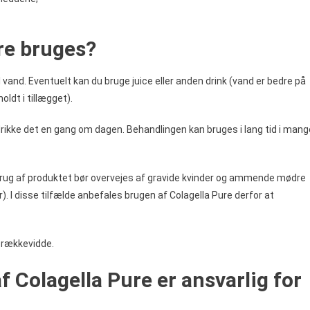
re bruges?
l vand. Eventuelt kan du bruge juice eller anden drink (vand er bedre på
ldt i tillægget).
drikke det en gang om dagen. Behandlingen kan bruges i lang tid i mang
 Brug af produktet bør overvejes af gravide kvinder og ammende mødre
). I disse tilfælde anbefales brugen af Colagella Pure derfor at
 rækkevidde.
Colagella Pure er ansvarlig for