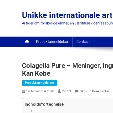
Skip
to
Unikke internationale art
content
Artikler om forskellige emner, en værdifuld videnressourc
Produktanmeldelser
Contact
Colagella Pure – Meninger, Ing
Kan Købe
Produktanmeldelser
Writer
On
19. November 2020
Skriv En Kommentar
Co
Pu
Indholdsfortegnelse:
–