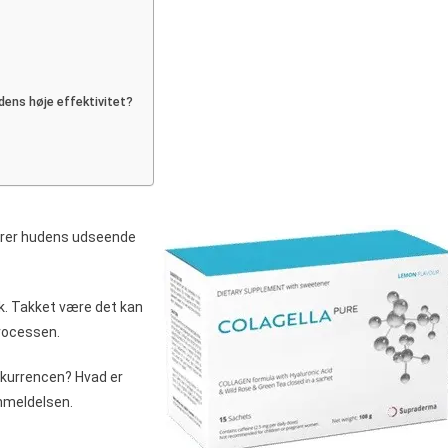
ninger,
gredienser,
sering,
ik,
or
dens høje effektivitet?
n
n
be
edrer hudens udseende
k. Takket være det kan
rocessen.
nkurrencen? Hvad er
nmeldelsen.