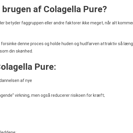
 brugen af Colagella Pure?
Her betyder faggruppen eller andre faktorer ikke meget, når alt komme
t forsinke denne proces og holde huden og hudfarven attraktiv så læn
l som din skønhed.
olagella Pure:
 dannelsen af nye
yngende” virkning, men også reducerer risikoen for kræft;
leddene;