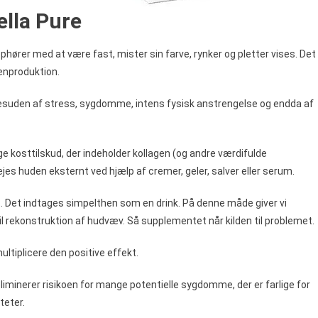
ella Pure
ophører med at være fast, mister sin farve, rynker og pletter vises. Det
genproduktion.
esuden af stress, sygdomme, intens fysisk anstrengelse og endda af
e kosttilskud, der indeholder kollagen (og andre værdifulde
ejes huden eksternt ved hjælp af cremer, geler, salver eller serum.
nt. Det indtages simpelthen som en drink. På denne måde giver vi
il rekonstruktion af hudvæv. Så supplementet når kilden til problemet.
ultiplicere den positive effekt.
 eliminerer risikoen for mange potentielle sygdomme, der er farlige for
teter.