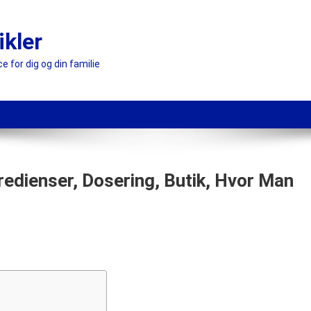
ikler
e for dig og din familie
redienser, Dosering, Butik, Hvor Man
lagella
re