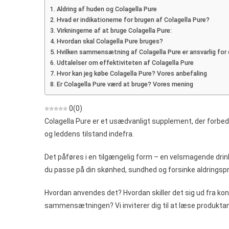
Me
Aldring af huden og Colagella Pure
In
Hvad er indikationerne for brugen af Colagella Pure?
Do
Virkningerne af at bruge Colagella Pure:
But
Hvordan skal Colagella Pure bruges?
Hv
Hvilken sammensætning af Colagella Pure er ansvarlig for 
Ma
Udtalelser om effektiviteten af Colagella Pure
Ka
Hvor kan jeg købe Colagella Pure? Vores anbefaling
Er Colagella Pure værd at bruge? Vores mening
Kø
0
(
0
)
Colagella Pure er et usædvanligt supplement, der forb
og leddens tilstand indefra.
Det påføres i en tilgængelig form – en velsmagende drin
du passe på din skønhed, sundhed og forsinke aldringsp
Hvordan anvendes det? Hvordan skiller det sig ud fra ko
sammensætningen? Vi inviterer dig til at læse produkta