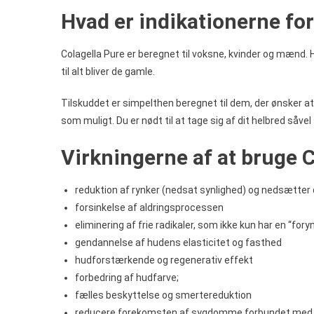
Hvad er indikationerne for
Colagella Pure er beregnet til voksne, kvinder og mænd. 
til alt bliver de gamle.
Tilskuddet er simpelthen beregnet til dem, der ønsker a
som muligt. Du er nødt til at tage sig af dit helbred såve
Virkningerne af at bruge C
reduktion af rynker (nedsat synlighed) og nedsætter
forsinkelse af aldringsprocessen
eliminering af frie radikaler, som ikke kun har en “for
gendannelse af hudens elasticitet og fasthed
hudforstærkende og regenerativ effekt
forbedring af hudfarve;
fælles beskyttelse og smertereduktion
reducere forekomsten af sygdomme forbundet med 