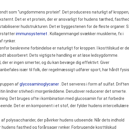
 kendt som “ungdommens protein”. Det produceres naturligt af kroppen
sternt. Det er et protein, der er ansvarligt for hudens tæthed, fasthe
 stabiliserer hudstrukturen. Det er byggestenen for de fleste organer. 
erstøtter
immunsystemet
. Kollagenmangel svækker musklerne, fx i
f rynker.
nfor beskrevne forbindelse er naturligt for kroppen. I kosttilskud er d
 godt absorberet. Dets vigtigste handling er at løse ledsygdomme.
 der er ingen smerter, og du kan bevæge dig effektivt. Giver
befales især til folk, der regelmæssigt udfører sport, har hårdt fysi
 gruppen af
glycosaminoglycaner
. Det serveres i form af sulfat. Driften
tin lindrer stivhed i morgenleddene. Derudover reducerer det smerte.
kning. Det bruges ofte i kombination med glucosamin for at forbedre
eende. Det er en komponent i et stof, der fylder hudens intercellulære
n af polysaccharider, der påvirker hudens udseende. Når dets indhold
er hudens fasthed og forårsager rynker. Forbrugende kosttilskud