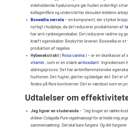
indeholdende hyaluronsyre gør huden ordentligt stram,
kollagenfibre og understøtter desuden leddens arbej
Boswellia serrata
– en komponent, der styrker kroppe
nyttigt i hudpleje, da det reducerer produktionen af
ta
har anti-rynkeegenskaber. Det reducerer rødme og give
kræft egenskaber. Beskytter leveren. Boswellia er et t
produktion af røgelse.
Hybenekstrakt
(
Rosa canina
) – er en skatkasse af a
vitamin
, som er en stærk
antioxidant
. Ingrediensen 
aldringsproces. Det har antiinflammatoriske egenskab
hudtonen. Det fugter, glatter og blødgør det. Det er 
findes på flere kontinenter. Det er værdsat som en pr
Udtalelser om effektivitet
Jeg ligner en studerende
–
“Jeg bruger en række kost
drikker Colagella Pure regelmæssigt for at holde mig yngr
sammensætning. Det skal bare fungere. Og det fungerer fa