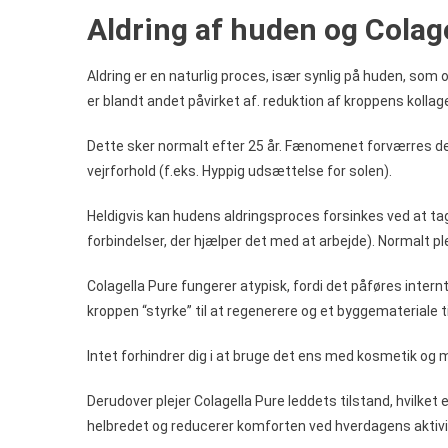
Aldring af huden og Colag
Aldring er en naturlig proces, især synlig på huden, som 
er blandt andet påvirket af. reduktion af kroppens kolla
Dette sker normalt efter 25 år. Fænomenet forværres d
vejrforhold (f.eks. Hyppig udsættelse for solen).
Heldigvis kan hudens aldringsproces forsinkes ved at tag
forbindelser, der hjælper det med at arbejde). Normalt pl
Colagella Pure fungerer atypisk, fordi det påføres inter
kroppen “styrke” til at regenerere og et byggemateriale t
Intet forhindrer dig i at bruge det ens med kosmetik og m
Derudover plejer Colagella Pure leddets tilstand, hvilket
helbredet og reducerer komforten ved hverdagens aktivi