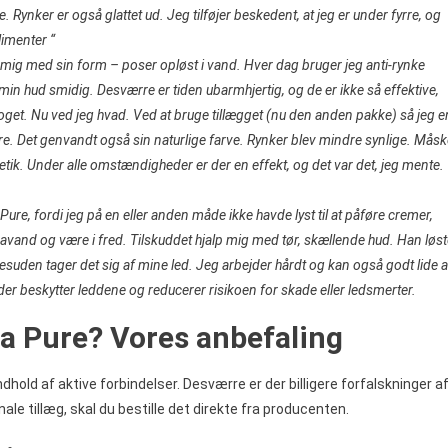
Rynker er også glattet ud. Jeg tilføjer beskedent, at jeg er under fyrre, og
limenter “
 mig med sin form – poser opløst i vand. Hver dag bruger jeg anti-rynke
in hud smidig. Desværre er tiden ubarmhjertig, og de er ikke så effektive,
get. Nu ved jeg hvad. Ved at bruge tillægget (nu den anden pakke) så jeg e
ere. Det genvandt også sin naturlige farve. Rynker blev mindre synlige. Mås
etik. Under alle omstændigheder er der en effekt, og det var det, jeg mente.
 Pure, fordi jeg på en eller anden måde ikke havde lyst til at påføre cremer,
sodavand og være i fred. Tilskuddet hjalp mig med tør, skællende hud. Han løs
Desuden tager det sig af mine led. Jeg arbejder hårdt og kan også godt lide a
der beskytter leddene og reducerer risikoen for skade eller ledsmerter.
la Pure? Vores anbefaling
ndhold af aktive forbindelser. Desværre er der billigere forfalskninger a
inale tillæg, skal du bestille det direkte fra producenten.