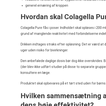
generel ernæring af kroppen
Hvordan skal Colagella Pu
Colagella Pure fås i poser. Indholdet skal opløses i 200 m
grund af manglende reaktivitet med forbindelserne indeho
Drikken indtages straks efter opløsning. Det er værd at 
uger uden risiko for bivirkninger.
Den anbefalede daglige dosis bør dog ikke overskrides.
(der blev ikke udført studier på disse to separate grupper
konsultere en læge.
Produktet skal opbevares på et tørt sted uden for børns
Hvilken sammensætning af 
dens høje effektivitet?