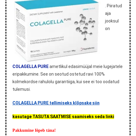
. Piiratud
aja
jooksul
on
COLAGELLA PURE
ametlikul edasimüüjal meie lugejatele
eripakkumine. See on seotud ostetud ravi 100%
kolmekordse rahulolu garantiiga, kui see ei too oodatud
tulemusi.
COLAGELLA PURE tellimiseks klõpsake siin
kasutage TASUTA SAATMISE saamiseks seda linki
Pakkumine lõpeb täna!