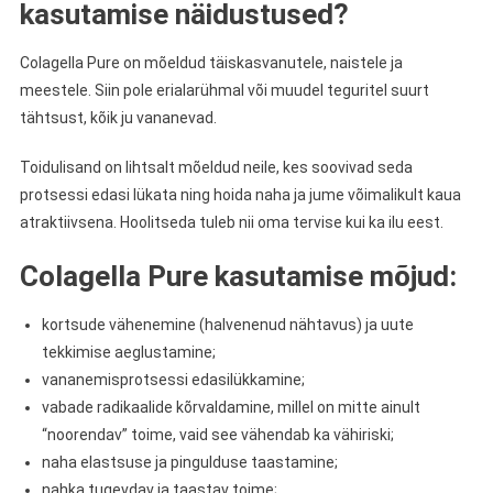
kasutamise näidustused?
Colagella Pure on mõeldud täiskasvanutele, naistele ja
meestele. Siin pole erialarühmal või muudel teguritel suurt
tähtsust, kõik ju vananevad.
Toidulisand on lihtsalt mõeldud neile, kes soovivad seda
protsessi edasi lükata ning hoida naha ja jume võimalikult kaua
atraktiivsena. Hoolitseda tuleb nii oma tervise kui ka ilu eest.
Colagella Pure kasutamise mõjud:
kortsude vähenemine (halvenenud nähtavus) ja uute
tekkimise aeglustamine;
vananemisprotsessi edasilükkamine;
vabade radikaalide kõrvaldamine, millel on mitte ainult
“noorendav” toime, vaid see vähendab ka vähiriski;
naha elastsuse ja pingulduse taastamine;
nahka tugevdav ja taastav toime;