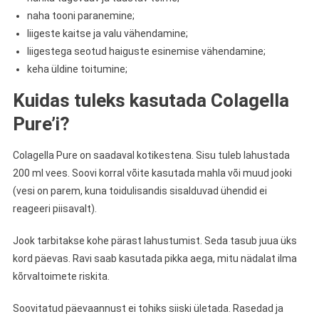
naha tooni paranemine;
liigeste kaitse ja valu vähendamine;
liigestega seotud haiguste esinemise vähendamine;
keha üldine toitumine;
Kuidas tuleks kasutada Colagella
Pure’i?
Colagella Pure on saadaval kotikestena. Sisu tuleb lahustada
200 ml vees. Soovi korral võite kasutada mahla või muud jooki
(vesi on parem, kuna toidulisandis sisalduvad ühendid ei
reageeri piisavalt).
Jook tarbitakse kohe pärast lahustumist. Seda tasub juua üks
kord päevas. Ravi saab kasutada pikka aega, mitu nädalat ilma
kõrvaltoimete riskita.
Soovitatud päevaannust ei tohiks siiski ületada. Rasedad ja