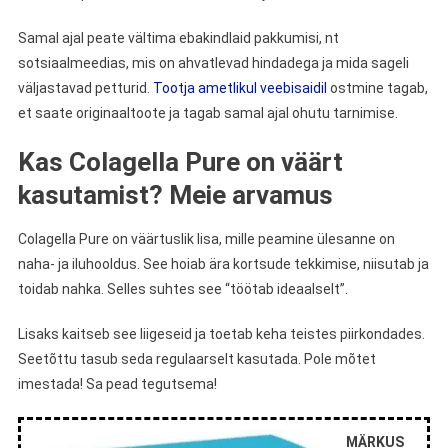
Samal ajal peate vältima ebakindlaid pakkumisi, nt
sotsiaalmeedias, mis on ahvatlevad hindadega ja mida sageli
väljastavad petturid.
Tootja ametlikul veebisaidil
ostmine tagab,
et saate originaaltoote ja tagab samal ajal ohutu tarnimise.
Kas Colagella Pure on väärt
kasutamist? Meie arvamus
Colagella Pure on väärtuslik lisa, mille peamine ülesanne on
naha- ja iluhooldus. See hoiab ära kortsude tekkimise, niisutab ja
toidab nahka. Selles suhtes see “töötab ideaalselt”.
Lisaks kaitseb see liigeseid ja toetab keha teistes piirkondades.
Seetõttu tasub seda regulaarselt kasutada. Pole mõtet
imestada! Sa pead tegutsema!
MÄRKUS