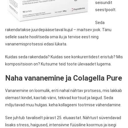
seisundit
seestpoolt.
Seda
rakendatakse juurdepääsetaval kujul – maitsev jook. Tänu
sellele saate hoolitseda oma ilu ja tervise eest ning
vananemisprotsessi edasi lükata.
Kuidas seda rakendada? Kuidas see konkurentidest eristub? Mis
kompositsioon on? Kutsume teid toote ülevaadet lugema.
Naha vananemine ja Colagella Pure
Vananemine on loomulik, eriti nahal nähtav protsess, mis lakkab
olemast kindel, kaotab värvi, tekivad kortsud ja laigud. Seda
mõjutavad muu hulgas. keha kollageeni tootmise vähendamine.
See juhtub tavaliselt pärast 25. eluaastat. Nähtust süvendavad
lisaks stress, haigused, intensiivne füüsiline koormus ja isegi