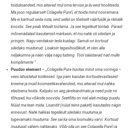
toidulisandeid, mis aitavad mul oma tervise ja ilu eest hoolitseda.
Ma joon regulaarselt Colagella Pure’i, et hoida mind nooremana.
Ma ei kartnud seda osta, sest sellel on tõeliselt väärtuslik ja rikkalik
koostis. See peab lihtsalt töötama. Ja see tegelikult töötab. Pärast
mõnenädalast kasutamist märkasin, et mu nahk oli siledam ja
pringim. Nagu venitaksin teda kuidagi. Samuti on kortsud
siledaks muutunud. Lisaksin tagasihoidlikult, et olen alla
neljakümne ja näen välja nagu tudeng. Tööl säästavad nad mulle
komplimente “
Puuduv element
–
„Colagella Pure huvitas mind oma vormiga –
vees lahustatud kotikesed. Iga päev kasutan kortsudevastaseid
kreeme ja muid kosmeetikavahendeid, mis aitavad mul nahka
elastsena hoida. Kahjuks on aeg järeleandmatu ja need pole nii
tõhusad, kui võiksite soovida. Seetõttu on neil alati midagi puudu.
Nüüd ma tean mida. Lisandit (nüüd teine pakett) kasutades nägin
erinevust. Nahk hakkas tegelikult siledaks muutuma ja
tugevamaks muutuma. See sai ka oma loomuliku värvi. Kortsud
muutusid vähem nähtavaks. Võib-olla on see Colagella Pure’i ja