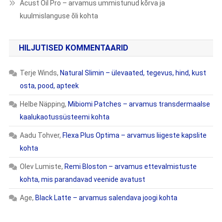
Acust Oil Pro – arvamus ummistunud kõrva ja
kuulmislanguse õli kohta
HILJUTISED KOMMENTAARID
Terje Winds
,
Natural Slimin – ülevaated, tegevus, hind, kust
osta, pood, apteek
Helbe Näpping
,
Mibiomi Patches – arvamus transdermaalse
kaalukaotussüsteemi kohta
Aadu Tohver
,
Flexa Plus Optima – arvamus liigeste kapslite
kohta
Olev Lumiste
,
Remi Bloston – arvamus ettevalmistuste
kohta, mis parandavad veenide avatust
Age
,
Black Latte – arvamus salendava joogi kohta