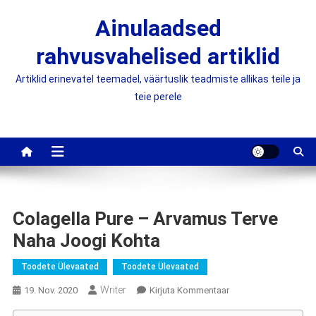
Skip
Ainulaadsed
to
content
rahvusvahelised artiklid
Artiklid erinevatel teemadel, väärtuslik teadmiste allikas teile ja
teie perele
Colagella Pure – Arvamus Terve
Naha Joogi Kohta
Toodete Ülevaated
Toodete Ülevaated
Writer
On
19. Nov. 2020
Kirjuta Kommentaar
Colagella