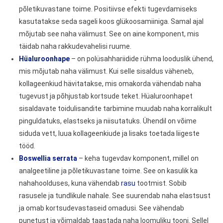
põletikuvastane toime. Positiivse efekti tugevdamiseks
kasutatakse seda sageli koos glükoosamiiniga. Samal ajal
mõjutab see naha välimust. See on aine komponent, mis
täidab naha rakkudevahelisi ruume.
Hüaluroonhape
– on polüsahhariidide rühma looduslik ühend,
mis mõjutab naha välimust. Kui selle sisaldus väheneb,
kollageenkiud hävitatakse, mis omakorda vähendab naha
tugevust ja põhjustab kortsude teket. Hüaluroonhapet
sisaldavate toidulisandite tarbimine muudab naha korralikult
pinguldatuks, elastseks ja niisutatuks. Ühendil on võime
siduda vett, luua kollageenkiude ja lisaks toetada liigeste
tööd.
Boswellia serrata
– keha tugevdav komponent, millel on
analgeetiline ja põletikuvastane toime. See on kasulik ka
nahahoolduses, kuna vähendab
rasu
tootmist. Sobib
rasusele ja tundlikule nahale. See suurendab naha elastsust
ja omab kortsudevastaseid omadusi. See vähendab
punetust ja võimaldab taastada naha loomuliku tooni. Sellel