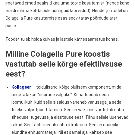
imetavad emad peaksid kaaluma toote kasutamist (nende kahe
eraldi rühma kohta pole uuringuid läbi viidud). Nendel juhtudel on
Colagella Pure kasutamise osas soovitatav pöörduda arsti
poole.
Toodet tuleb hoida kuivas ja lastele kättesaamatus kohas.
Milline Colagella Pure koostis
vastutab selle kõrge efektiivsuse
eest?
Kollageen
– toidulisandi kõige olulisem komponent, mida
nimetatakse “nooruse valguks”. Keha toodab seda
loomulikult, kuid selle sisaldus väheneb vanusega ja seda
tuleks väljastpoolt tarnida. See on valk, mis vastutab naha
tiheduse, tugevuse ja elastsuse eest. Tänu sellele uuenevad
rakud. See stabiliseerib naha struktuuri. See on enamiku
elundite ehitusmaterjal. Nii et samal ajal kaitseb see