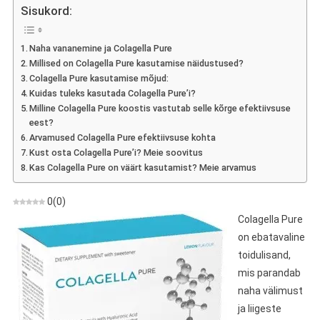
Pure
Sisukord:
–
Arvamus
Naha vananemine ja Colagella Pure
Terve
Millised on Colagella Pure kasutamise näidustused?
Naha
Colagella Pure kasutamise mõjud:
Joogi
Kuidas tuleks kasutada Colagella Pure’i?
Kohta
Milline Colagella Pure koostis vastutab selle kõrge efektiivsuse
eest?
Arvamused Colagella Pure efektiivsuse kohta
Kust osta Colagella Pure’i? Meie soovitus
Kas Colagella Pure on väärt kasutamist? Meie arvamus
0
(
0
)
Colagella Pure
on ebatavaline
toidulisand,
mis parandab
naha välimust
ja liigeste