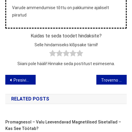
Varude ammendumise tõttu on pakkumine ajaliselt
piiratud
Kuidas te seda toodet hindaksite?
Selle hindamiseks klõpsake tärnil!
Siiani pole hääli! Hinnake seda postitust esimesena.
Navigeerimine
Presivin – arvamus veenilaiendite ja jalgade tursete ettevalmistamise kohta
Troverno – arvamus kingade magnetiliste sisetaldade kohta
RELATED POSTS
Promagnesol – Valu Leevendavad Magnetilised Sisetallad –
Kas See Töötab?