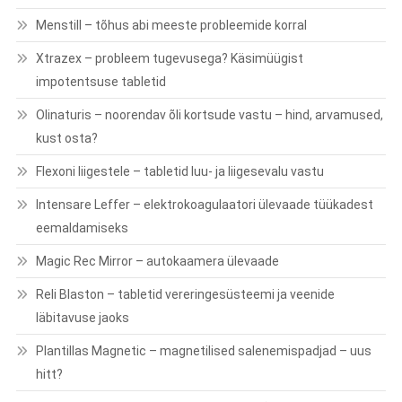
Menstill – tõhus abi meeste probleemide korral
Xtrazex – probleem tugevusega? Käsimüügist
impotentsuse tabletid
Olinaturis – noorendav õli kortsude vastu – hind, arvamused,
kust osta?
Flexoni liigestele – tabletid luu- ja liigesevalu vastu
Intensare Leffer – elektrokoagulaatori ülevaade tüükadest
eemaldamiseks
Magic Rec Mirror – autokaamera ülevaade
Reli Blaston – tabletid vereringesüsteemi ja veenide
läbitavuse jaoks
Plantillas Magnetic – magnetilised salenemispadjad – uus
hitt?