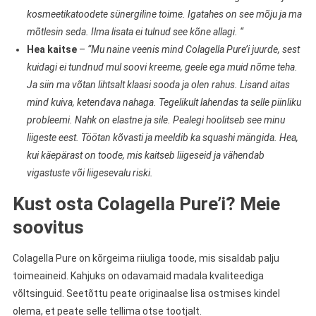
kosmeetikatoodete sünergiline toime. Igatahes on see mõju ja ma
mõtlesin seda. Ilma lisata ei tulnud see kõne allagi. “
Hea kaitse
–
“Mu naine veenis mind Colagella Pure’i juurde, sest
kuidagi ei tundnud mul soovi kreeme, geele ega muid nõme teha.
Ja siin ma võtan lihtsalt klaasi sooda ja olen rahus. Lisand aitas
mind kuiva, ketendava nahaga. Tegelikult lahendas ta selle piinliku
probleemi. Nahk on elastne ja sile. Pealegi hoolitseb see minu
liigeste eest. Töötan kõvasti ja meeldib ka squashi mängida. Hea,
kui käepärast on toode, mis kaitseb liigeseid ja vähendab
vigastuste või liigesevalu riski.
Kust osta Colagella Pure’i? Meie
soovitus
Colagella Pure on kõrgeima riiuliga toode, mis sisaldab palju
toimeaineid. Kahjuks on odavamaid madala kvaliteediga
võltsinguid. Seetõttu peate originaalse lisa ostmises kindel
olema, et peate selle tellima otse tootjalt.