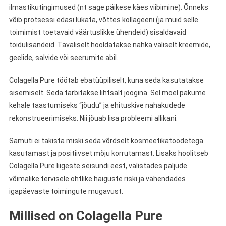
ilmastikutingimused (nt sage päikese käes viibimine). Õnneks
võib protsessi edasi lükata, võttes kollageeni (ja muid selle
toimimist toetavaid väärtuslikke ühendeid) sisaldavaid
toidulisandeid. Tavaliselt hooldatakse nahka väliselt kreemide,
geelide, salvide või seerumite abil.
Colagella Pure töötab ebatüüpiliselt, kuna seda kasutatakse
sisemiselt. Seda tarbitakse lihtsalt joogina. Sel moel pakume
kehale taastumiseks “jõudu” ja ehituskive nahakudede
rekonstrueerimiseks. Nii jõuab lisa probleemi allikani.
Samuti ei takista miski seda võrdselt kosmeetikatoodetega
kasutamast ja positiivset mõju korrutamast. Lisaks hoolitseb
Colagella Pure liigeste seisundi eest, välistades paljude
võimalike tervisele ohtlike haiguste riski ja vähendades
igapäevaste toimingute mugavust.
Millised on Colagella Pure