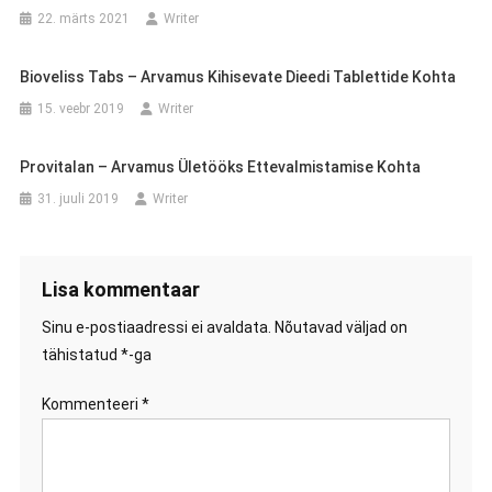
22. märts 2021
Writer
Bioveliss Tabs – Arvamus Kihisevate Dieedi Tablettide Kohta
15. veebr 2019
Writer
Provitalan – Arvamus Ületööks Ettevalmistamise Kohta
31. juuli 2019
Writer
Lisa kommentaar
Sinu e-postiaadressi ei avaldata.
Nõutavad väljad on
tähistatud
*
-ga
Kommenteeri
*