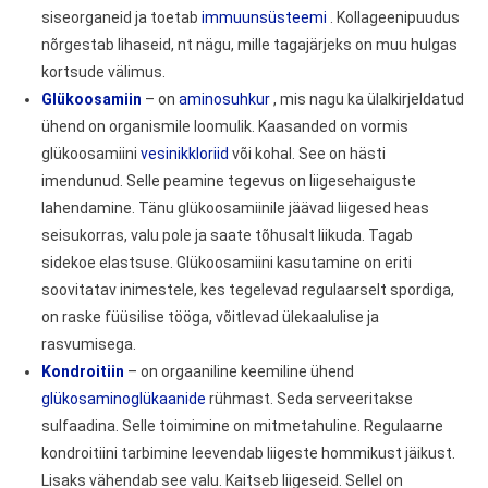
siseorganeid ja toetab
immuunsüsteemi
. Kollageenipuudus
nõrgestab lihaseid, nt nägu, mille tagajärjeks on muu hulgas
kortsude välimus.
Glükoosamiin
– on
aminosuhkur
, mis nagu ka ülalkirjeldatud
ühend on organismile loomulik. Kaasanded on vormis
glükoosamiini
vesinikkloriid
või kohal. See on hästi
imendunud. Selle peamine tegevus on liigesehaiguste
lahendamine. Tänu glükoosamiinile jäävad liigesed heas
seisukorras, valu pole ja saate tõhusalt liikuda. Tagab
sidekoe elastsuse. Glükoosamiini kasutamine on eriti
soovitatav inimestele, kes tegelevad regulaarselt spordiga,
on raske füüsilise tööga, võitlevad ülekaalulise ja
rasvumisega.
Kondroitiin
– on orgaaniline keemiline ühend
glükosaminoglükaanide
rühmast. Seda serveeritakse
sulfaadina. Selle toimimine on mitmetahuline. Regulaarne
kondroitiini tarbimine leevendab liigeste hommikust jäikust.
Lisaks vähendab see valu. Kaitseb liigeseid. Sellel on