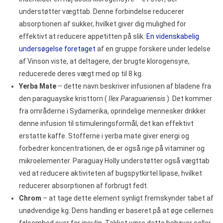
understøtter vægttab. Denne forbindelse reducerer
absorptionen af sukker, hvilket giver dig mulighed for
effektivt at reducere appetitten på slik.
En videnskabelig
undersøgelse foretaget
af en gruppe forskere under ledelse
af Vinson viste, at deltagere, der brugte klorogensyre,
reducerede deres vægt med op til 8 kg.
Yerba Mate
– dette navn beskriver infusionen af bladene fra
den paraguayske kristtorn (
Ilex Paraguariensis
). Det kommer
fra områderne i Sydamerika, oprindelige mennesker drikker
denne infusion til stimuleringsformål, det kan effektivt
erstatte kaffe. Stofferne i yerba mate giver energi og
forbedrer koncentrationen, de er også rige på vitaminer og
mikroelementer. Paraguay Holly understøtter også vægttab
ved at reducere aktiviteten af bugspytkirtel lipase, hvilket
reducerer absorptionen af forbrugt fedt.
Chrom
– at tage dette element synligt fremskynder tabet af
unødvendige kg. Dens handling er baseret på at øge cellernes