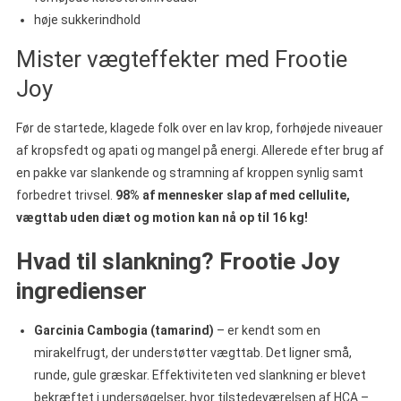
høje sukkerindhold
Mister vægteffekter med Frootie
Joy
Før de startede, klagede folk over en lav krop, forhøjede niveauer
af kropsfedt og apati og mangel på energi. Allerede efter brug af
en pakke var slankende og stramning af kroppen synlig samt
forbedret trivsel.
98% af mennesker slap af med cellulite,
vægttab uden diæt og motion kan nå op til 16 kg!
Hvad til slankning? Frootie Joy
ingredienser
Garcinia Cambogia (tamarind)
– er kendt som en
mirakelfrugt, der understøtter vægttab. Det ligner små,
runde, gule græskar. Effektiviteten ved slankning er blevet
bekræftet i undersøgelser, hvor tilstedeværelsen af HCA –