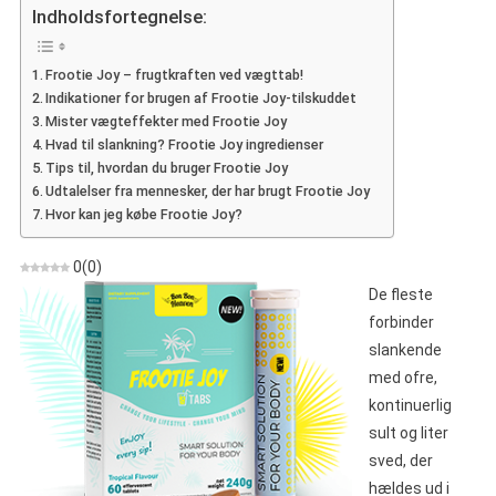
Joy
Indholdsfortegnelse:
–
Frugtkraften
Frootie Joy – frugtkraften ved vægttab!
Ved
Indikationer for brugen af Frootie Joy-tilskuddet
Vægttab
Mister vægteffekter med Frootie Joy
–
Hvad til slankning? Frootie Joy ingredienser
Pris,
Tips til, hvordan du bruger Frootie Joy
Anmeldelser
Udtalelser fra mennesker, der har brugt Frootie Joy
Hvor kan jeg købe Frootie Joy?
0
(
0
)
De fleste
forbinder
slankende
med ofre,
kontinuerlig
sult og liter
sved, der
hældes ud i