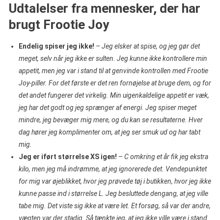
Udtalelser fra mennesker, der har
brugt Frootie Joy
Endelig spiser jeg ikke!
–
Jeg elsker at spise, og jeg gør det
meget, selv når jeg ikke er sulten. Jeg kunne ikke kontrollere min
appetit, men jeg var i stand til at genvinde kontrollen med Frootie
Joy-piller. For det første er det ren fornøjelse at bruge dem, og for
det andet fungerer det virkelig. Min uigenkaldelige appetit er væk,
jeg har det godt og jeg sprænger af energi. Jeg spiser meget
mindre, jeg bevæger mig mere, og du kan se resultaterne. Hver
dag hører jeg komplimenter om, at jeg ser smuk ud og har tabt
mig.
Jeg er iført størrelse XS igen!
–
C
omkring et år fik jeg ekstra
kilo, men jeg må indrømme, at jeg ignorerede det. Vendepunktet
for mig var øjeblikket, hvor jeg prøvede tøj i butikken, hvor jeg ikke
kunne passe ind i størrelse L. Jeg besluttede dengang, at jeg ville
tabe mig. Det viste sig ikke at være let. Et forsøg, så var der andre,
vægten var der stadig. Så tænkte jeg, at jeg ikke ville være i stand