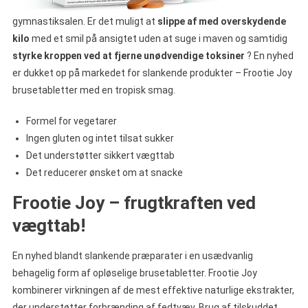
gymnastiksalen. Er det muligt at
slippe af med overskydende
kilo
med et smil på ansigtet uden at suge i maven og samtidig
styrke kroppen ved at fjerne unødvendige toksiner
? En nyhed
er dukket op på markedet for slankende produkter – Frootie Joy
brusetabletter med en tropisk smag.
Formel for vegetarer
Ingen gluten og intet tilsat sukker
Det understøtter sikkert vægttab
Det reducerer ønsket om at snacke
Frootie Joy – frugtkraften ved
vægttab!
En nyhed blandt slankende præparater i en usædvanlig
behagelig form af opløselige brusetabletter. Frootie Joy
kombinerer virkningen af de mest effektive naturlige ekstrakter,
der understøtter forbrænding af fedtvæv. Brug af tilskuddet