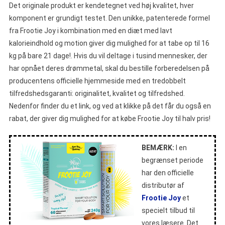
Det originale produkt er kendetegnet ved høj kvalitet, hver
komponent er grundigt testet. Den unikke, patenterede formel
fra Frootie Joy i kombination med en diæt med lavt
kalorieindhold og motion giver dig mulighed for at tabe op til 16
kg på bare 21 dage!.
Hvis du vil deltage i tusind mennesker, der
har opnået deres drømmetal, skal du bestille forberedelsen på
producentens officielle hjemmeside med en tredobbelt
tilfredshedsgaranti: originalitet, kvalitet og tilfredshed.
Nedenfor finder du et link, og ved at klikke på det får du også en
rabat, der giver dig mulighed for at købe Frootie Joy til halv pris!
BEMÆRK:
I en
begrænset periode
har den officielle
distributør af
Frootie Joy
et
specielt tilbud til
vores læsere. Det