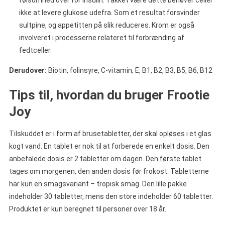
følsomhed over for insulin. Takket være dette behøver celler
ikke at levere glukose udefra. Som et resultat forsvinder
sultpine, og appetitten på slik reduceres. Krom er også
involveret i processerne relateret til forbrænding af
fedtceller.
Derudover:
Biotin, folinsyre, C-vitamin, E, B1, B2, B3, B5, B6, B12
Tips til, hvordan du bruger Frootie
Joy
Tilskuddet er i form af brusetabletter, der skal opløses i et glas
kogt vand. En tablet er nok til at forberede en enkelt dosis. Den
anbefalede dosis er 2 tabletter om dagen. Den første tablet
tages om morgenen, den anden dosis før frokost. Tabletterne
har kun en smagsvariant – tropisk smag. Den lille pakke
indeholder 30 tabletter, mens den store indeholder 60 tabletter.
Produktet er kun beregnet til personer over 18 år.