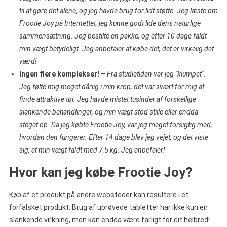
til at gøre det alene, og jeg havde brug for lidt støtte. Jeg læste om
Frootie Joy på Internettet, jeg kunne godt lide dens naturlige
sammensætning. Jeg bestilte en pakke, og efter 10 dage faldt
min vægt betydeligt. Jeg anbefaler at købe det, det er virkelig det
værd!
Ingen flere komplekser!
–
Fra studietiden var jeg "klumpet".
Jeg følte mig meget dårlig i min krop, det var svært for mig at
finde attraktive tøj. Jeg havde mistet tusinder af forskellige
slankende behandlinger, og min vægt stod stille eller endda
steget op. Da jeg købte Frootie Joy, var jeg meget forsigtig med,
hvordan den fungerer. Efter 14 dage blev jeg vejet, og det viste
sig, at min vægt faldt med 7,5 kg. Jeg anbefaler!
Hvor kan jeg købe Frootie Joy?
Køb af et produkt på andre websteder kan resultere i et
forfalsket produkt. Brug af uprøvede tabletter har ikke kun en
slankende virkning, men kan endda være farligt for dit helbred!