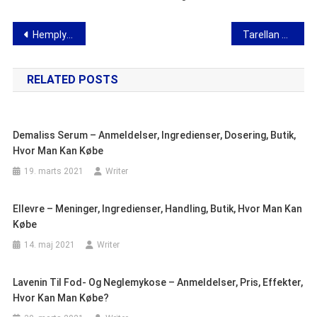
Indlægsnavigation
Hemply Hair Fall Prevention Lotion – anmeldelser, ingredienser, effekter, butik, hvor man kan købe
Tarellan Pro – meninger, konstruktion, drift, butik, hvor man kan købe
RELATED POSTS
Demaliss Serum – Anmeldelser, Ingredienser, Dosering, Butik,
Hvor Man Kan Købe
19. marts 2021
Writer
Ellevre – Meninger, Ingredienser, Handling, Butik, Hvor Man Kan
Købe
14. maj 2021
Writer
Lavenin Til Fod- Og Neglemykose – Anmeldelser, Pris, Effekter,
Hvor Kan Man Købe?