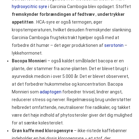
hydroxycitric syre
i Garcinia Cambogia blev opdaget. Stoffet
fremskynder forbrændingen af fedtvæv
,
undertrykker
appetitten
. HCA-syre er også termogen, øger
kropstemperaturen, hvilket desuden fremskynder slankning.
Garcinia Cambogia frugtekstrakt hjælper også med at
forbedre dit humør – det øger produktionen af
serotonin
–
lykkehormonet.
Bacopa Monnieri
–
også kaldet småbladet bacopa er en
plante, der stammer fra acne-planten. Det er blevet brugt i
ayurvedisk medicin i over 5.000 år. Det er blevet observeret,
at det forbedrer hukommelse og koncentration. Bacopa
Monnieri som
adaptogen
forbedrer trivsel, lindrer angst,
reducerer stress og nerver. Regelmæssig brug understøtter
helbredet omfattende, neutraliserer frie radikaler, og takket
være det høje indhold af phytosteroler giver det dig mulighed
for at sænke kolesterolet.
Grøn kaffe med klorogensyre
– ikke-ristede kaffebønner
indeholder en høj dosis klorogensyre – et stof, der