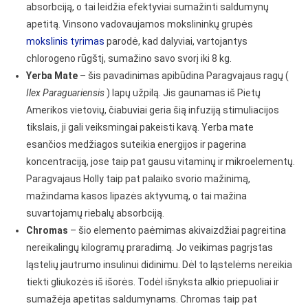
absorbciją, o tai leidžia efektyviai sumažinti saldumynų
apetitą.
Vinsono vadovaujamos mokslininkų grupės
mokslinis tyrimas
parodė, kad dalyviai, vartojantys
chlorogeno rūgštį, sumažino savo svorį iki 8 kg.
Yerba Mate
– šis pavadinimas apibūdina Paragvajaus ragų (
Ilex Paraguariensis
) lapų užpilą. Jis gaunamas iš Pietų
Amerikos vietovių, čiabuviai geria šią infuziją stimuliacijos
tikslais, ji gali veiksmingai pakeisti kavą. Yerba mate
esančios medžiagos suteikia energijos ir pagerina
koncentraciją, jose taip pat gausu vitaminų ir mikroelementų.
Paragvajaus Holly taip pat palaiko svorio mažinimą,
mažindama kasos lipazės aktyvumą, o tai mažina
suvartojamų riebalų absorbciją.
Chromas
– šio elemento paėmimas akivaizdžiai pagreitina
nereikalingų kilogramų praradimą. Jo veikimas pagrįstas
ląstelių jautrumo insulinui didinimu. Dėl to ląstelėms nereikia
tiekti gliukozės iš išorės. Todėl išnyksta alkio priepuoliai ir
sumažėja apetitas saldumynams. Chromas taip pat