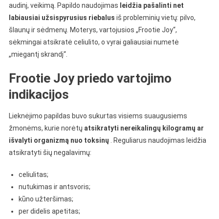
audinį, veikimą. Papildo naudojimas
leidžia pašalinti net
labiausiai užsispyrusius riebalus
iš probleminių vietų: pilvo,
šlaunų ir sėdmenų.
Moterys, vartojusios „Frootie Joy“,
sėkmingai atsikratė celiulito, o vyrai galiausiai numetė
„miegantį skrandį“.
Frootie Joy priedo vartojimo
indikacijos
Lieknėjimo papildas buvo sukurtas visiems suaugusiems
žmonėms, kurie norėtų
atsikratyti nereikalingų kilogramų ar
išvalyti organizmą nuo toksinų
. Reguliarus naudojimas leidžia
atsikratyti šių negalavimų:
celiulitas;
nutukimas ir antsvoris;
kūno užteršimas;
per didelis apetitas;