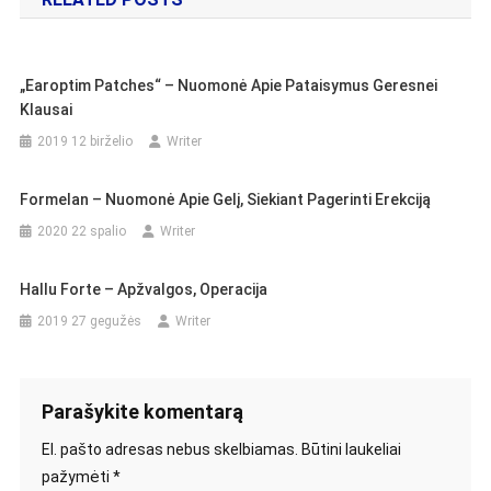
įrašų
„Earoptim Patches“ – Nuomonė Apie Pataisymus Geresnei
Klausai
2019 12 birželio
Writer
Formelan – Nuomonė Apie Gelį, Siekiant Pagerinti Erekciją
2020 22 spalio
Writer
Hallu Forte – Apžvalgos, Operacija
2019 27 gegužės
Writer
Parašykite komentarą
El. pašto adresas nebus skelbiamas.
Būtini laukeliai
pažymėti
*