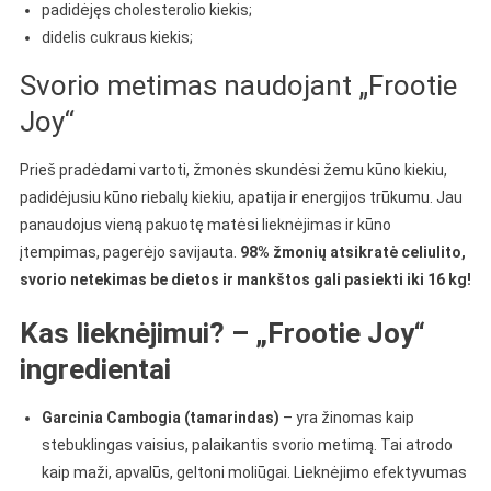
padidėjęs cholesterolio kiekis;
didelis cukraus kiekis;
Svorio metimas naudojant „Frootie
Joy“
Prieš pradėdami vartoti, žmonės skundėsi žemu kūno kiekiu,
padidėjusiu kūno riebalų kiekiu, apatija ir energijos trūkumu. Jau
panaudojus vieną pakuotę matėsi lieknėjimas ir kūno
įtempimas, pagerėjo savijauta.
98% žmonių atsikratė celiulito,
svorio netekimas be dietos ir mankštos gali pasiekti iki 16 kg!
Kas lieknėjimui? – „Frootie Joy“
ingredientai
Garcinia Cambogia (tamarindas)
– yra žinomas kaip
stebuklingas vaisius, palaikantis svorio metimą. Tai atrodo
kaip maži, apvalūs, geltoni moliūgai. Lieknėjimo efektyvumas