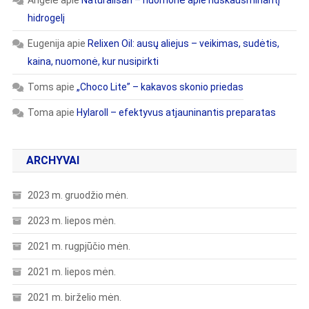
Angelė
apie
Naturalisan – nuomonė apie nuskausminantį
hidrogelį
Eugenija
apie
Relixen Oil: ausų aliejus – veikimas, sudėtis,
kaina, nuomonė, kur nusipirkti
Toms
apie
„Choco Lite” – kakavos skonio priedas
Toma
apie
Hylaroll – efektyvus atjauninantis preparatas
ARCHYVAI
2023 m. gruodžio mėn.
2023 m. liepos mėn.
2021 m. rugpjūčio mėn.
2021 m. liepos mėn.
2021 m. birželio mėn.