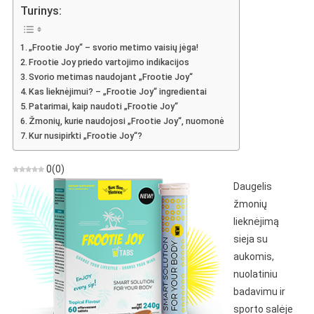
Joy
Turinys:
–
Svorio
„Frootie Joy“ – svorio metimo vaisių jėga!
Netekimo
Frootie Joy priedo vartojimo indikacijos
Vaisių
Svorio metimas naudojant „Frootie Joy“
Jėga
Kas lieknėjimui? – „Frootie Joy“ ingredientai
–
Patarimai, kaip naudoti „Frootie Joy“
Kaina,
Žmonių, kurie naudojosi „Frootie Joy“, nuomonė
Apžvalgos
Kur nusipirkti „Frootie Joy“?
0
(
0
)
Daugelis
žmonių
lieknėjimą
sieja su
aukomis,
nuolatiniu
badavimu ir
sporto salėje