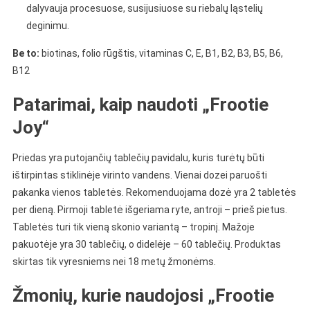
dalyvauja procesuose, susijusiuose su riebalų ląstelių
deginimu.
Be to:
biotinas, folio rūgštis, vitaminas C, E, B1, B2, B3, B5, B6,
B12
Patarimai, kaip naudoti „Frootie
Joy“
Priedas yra putojančių tablečių pavidalu, kuris turėtų būti
ištirpintas stiklinėje virinto vandens. Vienai dozei paruošti
pakanka vienos tabletės. Rekomenduojama dozė yra 2 tabletės
per dieną. Pirmoji tabletė išgeriama ryte, antroji – prieš pietus.
Tabletės turi tik vieną skonio variantą – tropinį. Mažoje
pakuotėje yra 30 tablečių, o didelėje – 60 tablečių. Produktas
skirtas tik vyresniems nei 18 metų žmonėms.
Žmonių, kurie naudojosi „Frootie