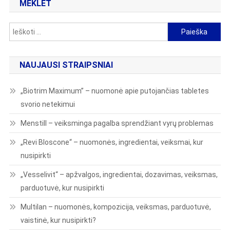
MEKLĒT
Ieškoti:
NAUJAUSI STRAIPSNIAI
„Biotrim Maximum” – nuomonė apie putojančias tabletes
svorio netekimui
Menstill – veiksminga pagalba sprendžiant vyrų problemas
„Revi Bloscone“ – nuomonės, ingredientai, veiksmai, kur
nusipirkti
„Vesselivit“ – apžvalgos, ingredientai, dozavimas, veiksmas,
parduotuvė, kur nusipirkti
Multilan – nuomonės, kompozicija, veiksmas, parduotuvė,
vaistinė, kur nusipirkti?