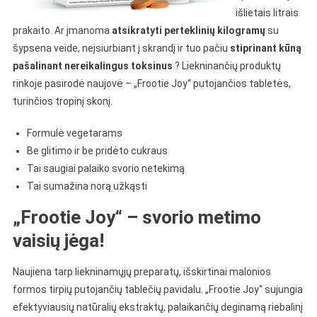
išlietais litrais
prakaito. Ar įmanoma
atsikratyti perteklinių kilogramų
su
šypsena veide, neįsiurbiant į skrandį ir tuo pačiu
stiprinant kūną
pašalinant nereikalingus toksinus
? Liekninančių produktų
rinkoje pasirodė naujovė – „Frootie Joy“ putojančios tabletės,
turinčios tropinį skonį.
Formulė vegetarams
Be glitimo ir be pridėto cukraus
Tai saugiai palaiko svorio netekimą
Tai sumažina norą užkąsti
„Frootie Joy“ – svorio metimo
vaisių jėga!
Naujiena tarp liekninamųjų preparatų, išskirtinai malonios
formos tirpių putojančių tablečių pavidalu. „Frootie Joy“ sujungia
efektyviausių natūralių ekstraktų, palaikančių deginamą riebalinį