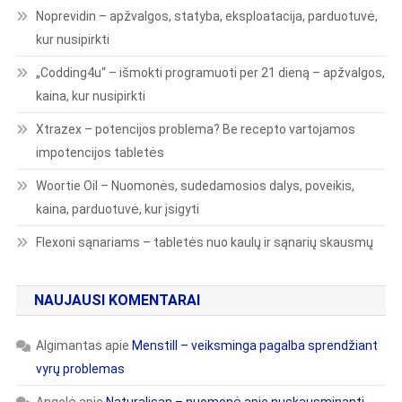
Noprevidin – apžvalgos, statyba, eksploatacija, parduotuvė,
kur nusipirkti
„Codding4u“ – išmokti programuoti per 21 dieną – apžvalgos,
kaina, kur nusipirkti
Xtrazex – potencijos problema? Be recepto vartojamos
impotencijos tabletės
Woortie Oil – Nuomonės, sudedamosios dalys, poveikis,
kaina, parduotuvė, kur įsigyti
Flexoni sąnariams – tabletės nuo kaulų ir sąnarių skausmų
NAUJAUSI KOMENTARAI
Algimantas
apie
Menstill – veiksminga pagalba sprendžiant
vyrų problemas