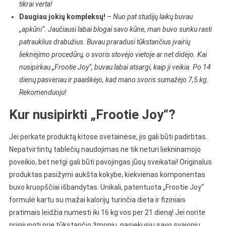
tikrai verta!
Daugiau jokių kompleksų!
–
Nuo pat studijų laikų buvau
„apkūni“. Jaučiausi labai blogai savo kūne, man buvo sunku rasti
patrauklius drabužius. Buvau praradusi tūkstančius įvairių
lieknėjimo procedūrų, o svoris stovėjo vietoje ar net didėjo. Kai
nusipirkau „Frootie Joy“, buvau labai atsargi, kaip ji veikia. Po 14
dienų pasvėriau ir paaiškėjo, kad mano svoris sumažėjo 7,5 kg.
Rekomenduoju!
Kur nusipirkti „Frootie Joy“?
Jei perkate produktą kitose svetainėse, jis gali būti padirbtas.
Nepatvirtintų tablečių naudojimas ne tik neturi liekninamojo
poveikio, bet netgi gali būti pavojingas jūsų sveikatai! Originalus
produktas pasižymi aukšta kokybe, kiekvienas komponentas
buvo kruopščiai išbandytas. Unikali, patentuota „Frootie Joy“
formulė kartu su mažai kalorijų turinčia dieta ir fiziniais
pratimais leidžia numesti iki 16 kg vos per 21 dieną!
Jei norite
prisijungti prie tūkstančio žmonių, pasiekusių savo svajonių