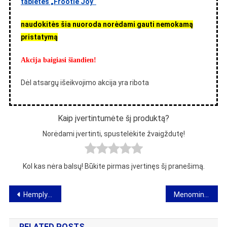
tabletes „Frootie Joy“
naudokitės šia nuoroda norėdami gauti nemokamą
pristatymą
Akcija baigiasi šiandien!
Dėl atsargų išeikvojimo akcija yra ribota
Kaip įvertintumėte šį produktą?
Norėdami įvertinti, spustelėkite žvaigždutę!
Kol kas nėra balsų! Būkite pirmas įvertinęs šį pranešimą.
Navigacija
Hemply Hair Fall Prevention Lotion – nuomonė apie plaukų slinkimo prevencijos losjoną
Menomin Forte – tabletės nuo menopauzės be recepto – atsiliepimai, kaina
tarp
RELATED POSTS