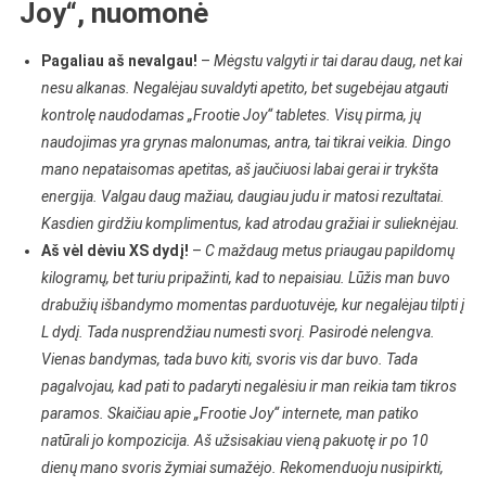
Joy“, nuomonė
Pagaliau aš nevalgau!
–
Mėgstu valgyti ir tai darau daug, net kai
nesu alkanas. Negalėjau suvaldyti apetito, bet sugebėjau atgauti
kontrolę naudodamas „Frootie Joy“ tabletes. Visų pirma, jų
naudojimas yra grynas malonumas, antra, tai tikrai veikia. Dingo
mano nepataisomas apetitas, aš jaučiuosi labai gerai ir trykšta
energija. Valgau daug mažiau, daugiau judu ir matosi rezultatai.
Kasdien girdžiu komplimentus, kad atrodau gražiai ir sulieknėjau.
Aš vėl dėviu XS dydį!
–
C
maždaug metus priaugau papildomų
kilogramų, bet turiu pripažinti, kad to nepaisiau. Lūžis man buvo
drabužių išbandymo momentas parduotuvėje, kur negalėjau tilpti į
L dydį. Tada nusprendžiau numesti svorį. Pasirodė nelengva.
Vienas bandymas, tada buvo kiti, svoris vis dar buvo. Tada
pagalvojau, kad pati to padaryti negalėsiu ir man reikia tam tikros
paramos. Skaičiau apie „Frootie Joy“ internete, man patiko
natūrali jo kompozicija. Aš užsisakiau vieną pakuotę ir po 10
dienų mano svoris žymiai sumažėjo. Rekomenduoju nusipirkti,