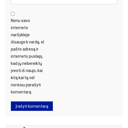
Noriu savo
interneto
naršyklėje
išsaugoti vardą, el.
pašto adresą ir
interneto puslapį,
kad jų nebereiktų
įvesti iš naujo, kai
kitą kartą vėl
norėsiu parašyti
komentarą.