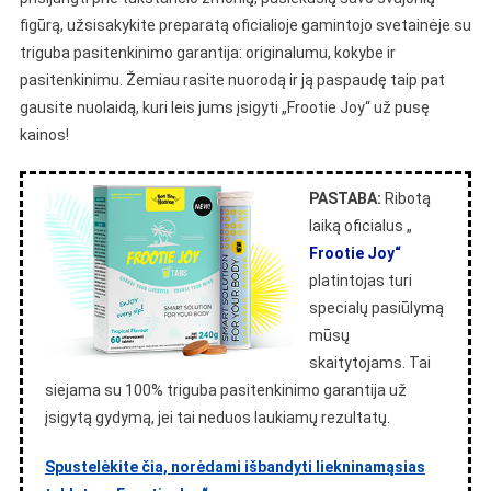
figūrą, užsisakykite preparatą oficialioje gamintojo svetainėje su
triguba pasitenkinimo garantija: originalumu, kokybe ir
pasitenkinimu. Žemiau rasite nuorodą ir ją paspaudę taip pat
gausite nuolaidą, kuri leis jums įsigyti „Frootie Joy“ už pusę
kainos!
PASTABA:
Ribotą
laiką oficialus „
Frootie Joy“
platintojas turi
specialų pasiūlymą
mūsų
skaitytojams. Tai
siejama su 100% triguba pasitenkinimo garantija už
įsigytą gydymą, jei tai neduos laukiamų rezultatų.
Spustelėkite čia, norėdami išbandyti liekninamąsias