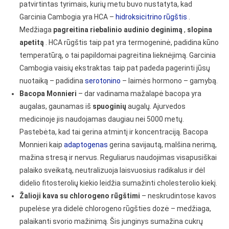
patvirtintas tyrimais, kurių metu buvo nustatyta, kad
Garcinia Cambogia yra HCA –
hidroksicitrino rūgštis
.
Medžiaga
pagreitina riebalinio audinio deginimą
,
slopina
apetitą
. HCA rūgštis taip pat yra termogeninė, padidina kūno
temperatūrą, o tai papildomai pagreitina lieknėjimą. Garcinia
Cambogia vaisių ekstraktas taip pat padeda pagerinti jūsų
nuotaiką – padidina
serotonino
– laimės hormono – gamybą.
Bacopa Monnieri
–
dar vadinama mažalapė bacopa yra
augalas, gaunamas iš
spuoginių
augalų. Ajurvedos
medicinoje jis naudojamas daugiau nei 5000 metų.
Pastebėta, kad tai gerina atmintį ir koncentraciją. Bacopa
Monnieri kaip
adaptogenas
gerina savijautą, malšina nerimą,
mažina stresą ir nervus. Reguliarus naudojimas visapusiškai
palaiko sveikatą, neutralizuoja laisvuosius radikalus ir dėl
didelio fitosterolių kiekio leidžia sumažinti cholesterolio kiekį.
Žalioji kava su chlorogeno rūgštimi
– neskrudintose kavos
pupelėse yra didelė chlorogeno rūgšties dozė – medžiaga,
palaikanti svorio mažinimą. Šis junginys sumažina cukrų