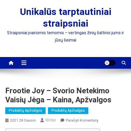
Skip
Unikalūs tarptautiniai
to
content
straipsniai
Straipsniai įvairiomis temomis – vertingas žinių šaltinis jums ir
jūsų šeimai
Frootie Joy – Svorio Netekimo
Vaisių Jėga – Kaina, Apžvalgos
Produktų Apžvalgos
Produktų Apžvalgos
Writer
On
2021 28 Sausio
Parašyti Komentarą
Frootie