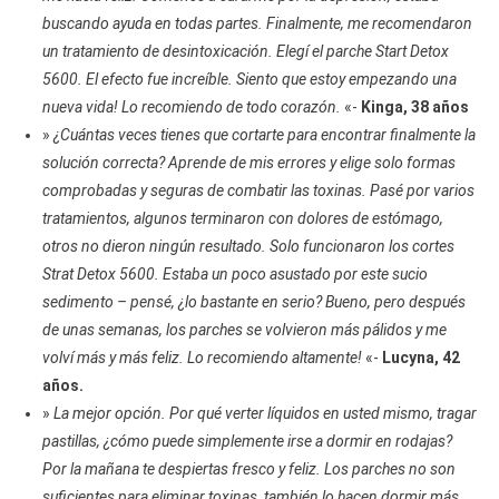
buscando ayuda en todas partes. Finalmente, me recomendaron
un tratamiento de desintoxicación. Elegí el parche Start Detox
5600. El efecto fue increíble. Siento que estoy empezando una
nueva vida! Lo recomiendo de todo corazón.
«-
Kinga, 38 años
»
¿Cuántas veces tienes que cortarte para encontrar finalmente la
solución correcta? Aprende de mis errores y elige solo formas
comprobadas y seguras de combatir las toxinas. Pasé por varios
tratamientos, algunos terminaron con dolores de estómago,
otros no dieron ningún resultado. Solo funcionaron los cortes
Strat Detox 5600. Estaba un poco asustado por este sucio
sedimento – pensé, ¿lo bastante en serio? Bueno, pero después
de unas semanas, los parches se volvieron más pálidos y me
volví más y más feliz. Lo recomiendo altamente!
«-
Lucyna, 42
años.
»
La mejor opción. Por qué verter líquidos en usted mismo, tragar
pastillas, ¿cómo puede simplemente irse a dormir en rodajas?
Por la mañana te despiertas fresco y feliz. Los parches no son
suficientes para eliminar toxinas, también lo hacen dormir más