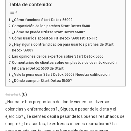
Detox
Tabla de contenido:
5600
–
¿Cómo funciona Start Detox 5600?
Opinión
Composición de los parches Start Detox 5600.
Sobre
¿Cómo se puede utilizar Start Detox 5600?
Parches
Cómo usar los apósitos Fit-Detox 5600 Fit-To-Fit
Fitodeth
¿Hay alguna contraindicación para usar los parches de Start
Detox 5600?
Las opiniones de los expertos sobre Start Detox 5600
Comentarios de clientes sobre emplastos de desintoxicación
Fit para el Detox 5600 de Start
¿Vale la pena usar Start Detox 5600? Nuestra calificacion
¿Dónde comprar Start Detox 5600?
0
(
0
)
¿Nunca te has preguntado de dónde vienen tus diversas
dolencias y enfermedades? ¿Sigues, a pesar de la dieta y el
ejercicio? ¿Te sientes débil a pesar de los buenos resultados de
sangre? ¿Te asustas, te estresas o tienes reumatismo? La