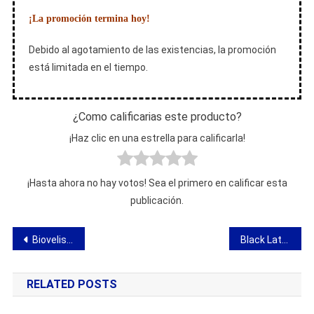
¡La promoción termina hoy!
Debido al agotamiento de las existencias, la promoción
está limitada en el tiempo.
¿Como calificarias este producto?
¡Haz clic en una estrella para calificarla!
¡Hasta ahora no hay votos! Sea el primero en calificar esta
publicación.
Navegación
Bioveliss Tabs – opinión sobre píldoras de dieta efervescentes
Black Latte – opinión sobre una bebida para adelgazar
de
RELATED POSTS
entradas