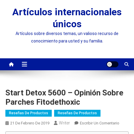
Saltar
Artículos internacionales
al
contenido
únicos
Artículos sobre diversos temas, un valioso recurso de
conocimiento para usted y su familia.
Start Detox 5600 – Opinión Sobre
Parches Fitodethoxic
Reseñas De Productos
Reseñas De Productos
Writer
On
21 De Febrero De 2019
Escribir Un Comentario
Start