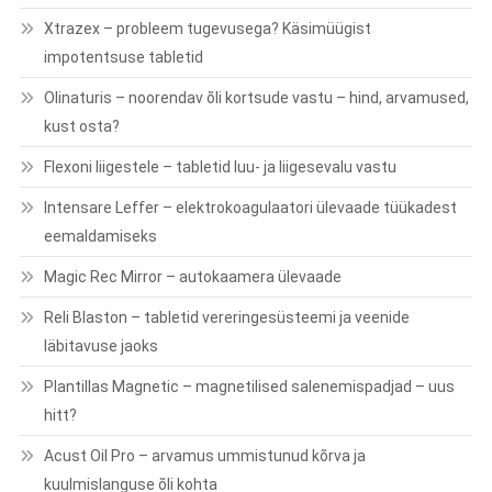
Xtrazex – probleem tugevusega? Käsimüügist
impotentsuse tabletid
Olinaturis – noorendav õli kortsude vastu – hind, arvamused,
kust osta?
Flexoni liigestele – tabletid luu- ja liigesevalu vastu
Intensare Leffer – elektrokoagulaatori ülevaade tüükadest
eemaldamiseks
Magic Rec Mirror – autokaamera ülevaade
Reli Blaston – tabletid vereringesüsteemi ja veenide
läbitavuse jaoks
Plantillas Magnetic – magnetilised salenemispadjad – uus
hitt?
Acust Oil Pro – arvamus ummistunud kõrva ja
kuulmislanguse õli kohta