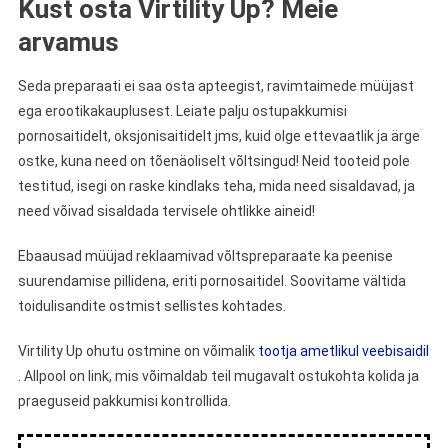
Kust osta Virtility Up? Meie
arvamus
Seda preparaati ei saa osta apteegist, ravimtaimede müüjast
ega erootikakauplusest. Leiate palju ostupakkumisi
pornosaitidelt, oksjonisaitidelt jms, kuid olge ettevaatlik ja ärge
ostke, kuna need on tõenäoliselt võltsingud! Neid tooteid pole
testitud, isegi on raske kindlaks teha, mida need sisaldavad, ja
need võivad sisaldada tervisele ohtlikke aineid!
Ebaausad müüjad reklaamivad võltspreparaate ka peenise
suurendamise pillidena, eriti pornosaitidel. Soovitame vältida
toidulisandite ostmist sellistes kohtades.
Virtility Up ohutu ostmine on võimalik
tootja ametlikul veebisaidil
. Allpool on link, mis võimaldab teil mugavalt ostukohta kolida ja
praeguseid pakkumisi kontrollida.