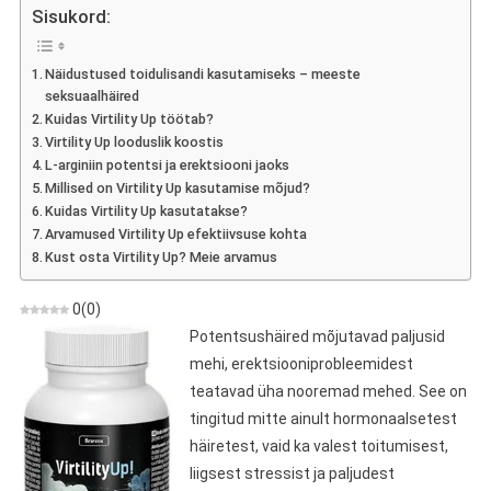
Up
Sisukord:
–
Arvamus
Näidustused toidulisandi kasutamiseks – meeste
Seksuaalhäirete
seksuaalhäired
Kapslite
Kuidas Virtility Up töötab?
Kohta
Virtility Up looduslik koostis
L-arginiin potentsi ja erektsiooni jaoks
Millised on Virtility Up kasutamise mõjud?
Kuidas Virtility Up kasutatakse?
Arvamused Virtility Up efektiivsuse kohta
Kust osta Virtility Up? Meie arvamus
0
(
0
)
Potentsushäired mõjutavad paljusid
mehi, erektsiooniprobleemidest
teatavad üha nooremad mehed. See on
tingitud mitte ainult hormonaalsetest
häiretest, vaid ka valest toitumisest,
liigsest stressist ja paljudest