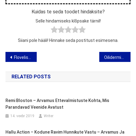
Kuidas te seda toodet hindaksite?
Selle hindamiseks klõpsake tärnil!
Siiani pole hääli! Hinnake seda postitust esimesena.
Navigeerimine
Floveliss – arvamus veenilaiendite, ämblikveenide ja jalgade turse geeli kohta
Oilidermis – arvamus nahahooldusõli kohta
RELATED POSTS
Remi Bloston – Arvamus Ettevalmistuste Kohta, Mis
Parandavad Veenide Avatust
14. veebr 2019
Writer
Hallu Action – Kodune Ravim Hunnikute Vastu – Arvamus Ja