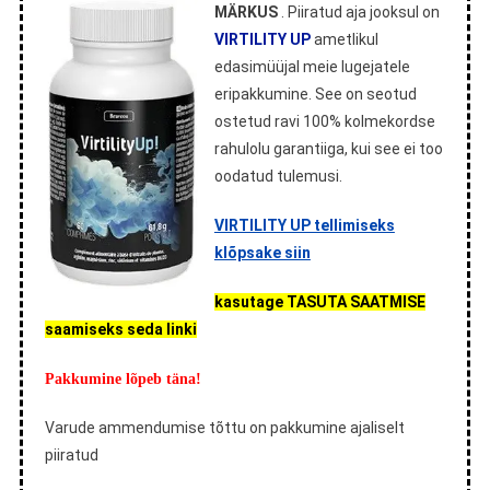
MÄRKUS
. Piiratud aja jooksul on
VIRTILITY UP
ametlikul
edasimüüjal meie lugejatele
eripakkumine. See on seotud
ostetud ravi 100% kolmekordse
rahulolu garantiiga, kui see ei too
oodatud tulemusi.
VIRTILITY UP tellimiseks
klõpsake siin
kasutage TASUTA SAATMISE
saamiseks seda linki
Pakkumine lõpeb täna!
Varude ammendumise tõttu on pakkumine ajaliselt
piiratud