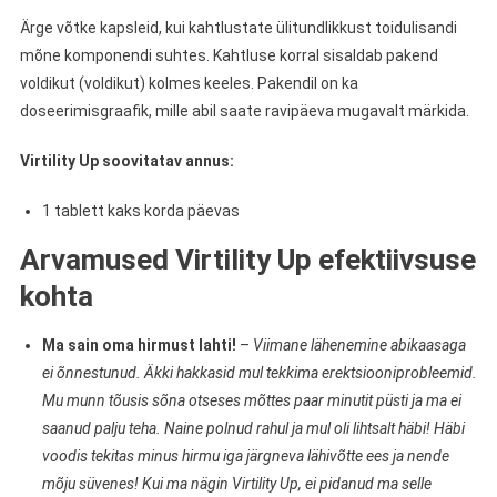
Ärge võtke kapsleid, kui kahtlustate ülitundlikkust toidulisandi
mõne komponendi suhtes. Kahtluse korral sisaldab pakend
voldikut (voldikut) kolmes keeles. Pakendil on ka
doseerimisgraafik, mille abil saate ravipäeva mugavalt märkida.
Virtility Up soovitatav annus:
1 tablett kaks korda päevas
Arvamused Virtility Up efektiivsuse
kohta
Ma sain oma hirmust lahti!
–
Viimane lähenemine abikaasaga
ei õnnestunud. Äkki hakkasid mul tekkima erektsiooniprobleemid.
Mu munn tõusis sõna otseses mõttes paar minutit püsti ja ma ei
saanud palju teha. Naine polnud rahul ja mul oli lihtsalt häbi! Häbi
voodis tekitas minus hirmu iga järgneva lähivõtte ees ja nende
mõju süvenes! Kui ma nägin Virtility Up, ei pidanud ma selle