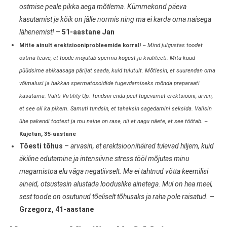
ostmise peale pikka aega mõtlema. Kümmekond päeva
kasutamist ja kõik on jälle normis ning ma ei karda oma naisega
lähenemist!
–
51-aastane Jan
Mitte ainult erektsiooniprobleemide korral!
–
Mind julgustas toodet
ostma teave, et toode mõjutab sperma kogust ja kvaliteeti. Mitu kuud
püüdsime abikaasaga pärijat saada, kuid tulutult. Mõtlesin, et suurendan oma
võimalusi ja hakkan spermatosoidide tugevdamiseks mõnda preparaati
kasutama. Valiti Virtility Up. Tundsin enda peal tugevamat erektsiooni, arvan,
et see oli ka pikem. Samuti tundsin, et tahaksin sagedamini seksida. Valisin
ühe pakendi tootest ja mu naine on rase, nii et nagu näete, et see töötab.
–
Kajetan, 35-aastane
Tõesti tõhus
–
arvasin, et erektsioonihäired tulevad hiljem, kuid
äkiline edutamine ja intensiivne stress tööl mõjutas minu
magamistoa elu väga negatiivselt. Ma ei tahtnud võtta keemilisi
aineid, otsustasin alustada looduslike ainetega. Mul on hea meel,
sest toode on osutunud tõeliselt tõhusaks ja raha pole raisatud.
–
Grzegorz, 41-aastane