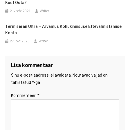
Kust Osta?
2. veebr 2021
Writer
Termiseran Ultra – Arvamus Kõhukinnisuse Ettevalmistamise
Kohta
27. okt 2020
Writer
Lisa kommentaar
Sinu e-postiaadressi ei avaldata.
Nõutavad väljad on
tähistatud
*
-ga
Kommenteeri
*