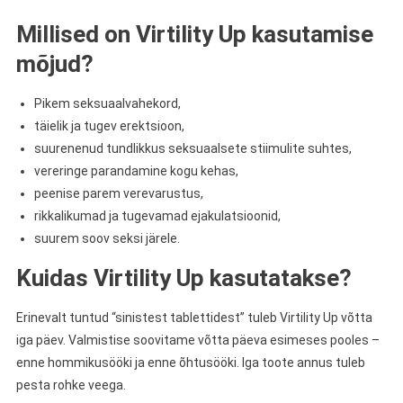
Millised on Virtility Up kasutamise
mõjud?
Pikem seksuaalvahekord,
täielik ja tugev erektsioon,
suurenenud tundlikkus seksuaalsete stiimulite suhtes,
vereringe parandamine kogu kehas,
peenise parem verevarustus,
rikkalikumad ja tugevamad ejakulatsioonid,
suurem soov seksi järele.
Kuidas Virtility Up kasutatakse?
Erinevalt tuntud “sinistest tablettidest” tuleb Virtility Up võtta
iga päev. Valmistise soovitame võtta päeva esimeses pooles –
enne hommikusööki ja enne õhtusööki. Iga toote annus tuleb
pesta rohke veega.