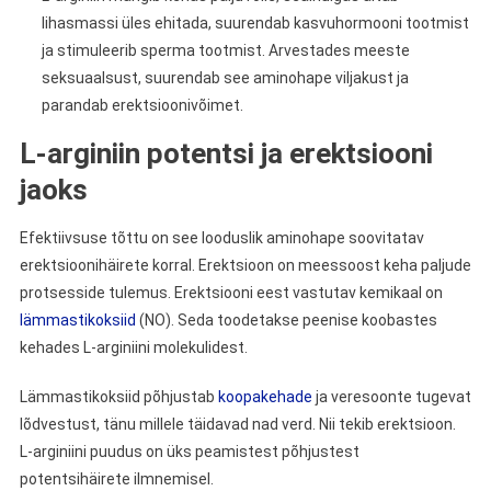
lihasmassi üles ehitada, suurendab kasvuhormooni tootmist
ja stimuleerib sperma tootmist. Arvestades meeste
seksuaalsust, suurendab see aminohape viljakust ja
parandab erektsioonivõimet.
L-arginiin potentsi ja erektsiooni
jaoks
Efektiivsuse tõttu on see looduslik aminohape soovitatav
erektsioonihäirete korral. Erektsioon on meessoost keha paljude
protsesside tulemus. Erektsiooni eest vastutav kemikaal on
lämmastikoksiid
(NO). Seda toodetakse peenise koobastes
kehades L-arginiini molekulidest.
Lämmastikoksiid põhjustab
koopakehade
ja veresoonte tugevat
lõdvestust, tänu millele täidavad nad verd. Nii tekib erektsioon.
L-arginiini puudus on üks peamistest põhjustest
potentsihäirete ilmnemisel.