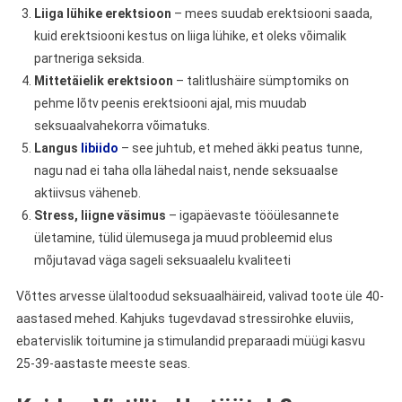
Liiga lühike erektsioon
– mees suudab erektsiooni saada,
kuid erektsiooni kestus on liiga lühike, et oleks võimalik
partneriga seksida.
Mittetäielik erektsioon
– talitlushäire sümptomiks on
pehme lõtv peenis erektsiooni ajal, mis muudab
seksuaalvahekorra võimatuks.
Langus
libiido
– see juhtub, et mehed äkki peatus tunne,
nagu nad ei taha olla lähedal naist, nende seksuaalse
aktiivsus väheneb.
Stress, liigne väsimus
– igapäevaste tööülesannete
ületamine, tülid ülemusega ja muud probleemid elus
mõjutavad väga sageli seksuaalelu kvaliteeti
Võttes arvesse ülaltoodud seksuaalhäireid, valivad toote üle 40-
aastased mehed. Kahjuks tugevdavad stressirohke eluviis,
ebatervislik toitumine ja stimulandid preparaadi müügi kasvu
25-39-aastaste meeste seas.