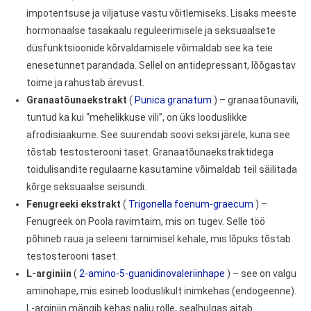
impotentsuse ja viljatuse vastu võitlemiseks. Lisaks meeste
hormonaalse tasakaalu reguleerimisele ja seksuaalsete
düsfunktsioonide kõrvaldamisele võimaldab see ka teie
enesetunnet parandada. Sellel on antidepressant, lõõgastav
toime ja rahustab ärevust.
Granaatõunaekstrakt
(
Punica granatum
) – granaatõunavili,
tuntud ka kui “mehelikkuse vili”, on üks looduslikke
afrodisiaakume. See suurendab soovi seksi järele, kuna see
tõstab testosterooni taset. Granaatõunaekstraktidega
toidulisandite regulaarne kasutamine võimaldab teil säilitada
kõrge seksuaalse seisundi.
Fenugreeki ekstrakt
(
Trigonella foenum-graecum
) –
Fenugreek on Poola ravimtaim, mis on tugev. Selle töö
põhineb raua ja seleeni tarnimisel kehale, mis lõpuks tõstab
testosterooni taset.
L-arginiin
(
2-amino-5-guanidinovaleriinhape
) – see on valgu
aminohape, mis esineb looduslikult inimkehas (endogeenne).
L-arginiin mängib kehas palju rolle, sealhulgas aitab