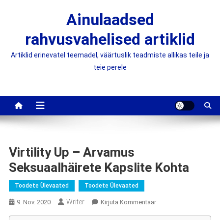
Skip
Ainulaadsed
to
content
rahvusvahelised artiklid
Artiklid erinevatel teemadel, väärtuslik teadmiste allikas teile ja
teie perele
Virtility Up – Arvamus
Seksuaalhäirete Kapslite Kohta
Toodete Ülevaated
Toodete Ülevaated
Writer
On
9. Nov. 2020
Kirjuta Kommentaar
Virtility