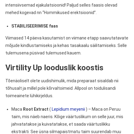
intensiivsemad ejakulatsioonid! Paljud selles faasis olevad
mehed kogevad nn “Hommikused erektsioonid”.
STABILISEERIMISE faas
Viimased 14 päeva kasutamist on viimane etapp saavutatavate
mõjude kindlustamiseks ja kehas tasakaalu säilitamiseks. Selle
tulemusena püsivad tulemused kauem.
Virtility Up looduslik koostis
Tõenäoliselt olete uudishimulik, mida preparaat sisaldab nii
tõhusalt ja millel pole kõrvaltoimeid. Allpool on toidulisandi
toimeainete lühikirjeldus.
Maca
Root Extract
(
Lepidium meyenii
) – Maca on Peruu
taim, mis näeb naeris. Kõige väärtuslikum on selle juur, mis
jahvatatakse ja kuivatatakse, et saada väärtuslikku
ekstrakti. See üsna silmapaistmatu taim suurendab muu