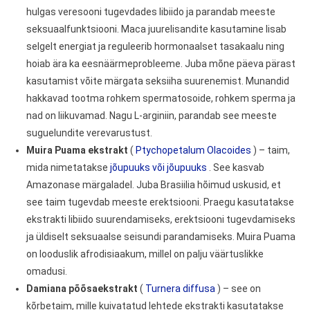
hulgas veresooni tugevdades libiido ja parandab meeste
seksuaalfunktsiooni. Maca juurelisandite kasutamine lisab
selgelt energiat ja reguleerib hormonaalset tasakaalu ning
hoiab ära ka eesnäärmeprobleeme. Juba mõne päeva pärast
kasutamist võite märgata seksiiha suurenemist. Munandid
hakkavad tootma rohkem spermatosoide, rohkem sperma ja
nad on liikuvamad. Nagu L-arginiin, parandab see meeste
suguelundite verevarustust.
Muira Puama ekstrakt
(
Ptychopetalum Olacoides
) – taim,
mida nimetatakse
jõupuuks või jõupuuks
. See kasvab
Amazonase märgaladel. Juba Brasiilia hõimud uskusid, et
see taim tugevdab meeste erektsiooni. Praegu kasutatakse
ekstrakti libiido suurendamiseks, erektsiooni tugevdamiseks
ja üldiselt seksuaalse seisundi parandamiseks. Muira Puama
on looduslik afrodisiaakum, millel on palju väärtuslikke
omadusi.
Damiana põõsaekstrakt
(
Turnera diffusa
) – see on
kõrbetaim, mille kuivatatud lehtede ekstrakti kasutatakse