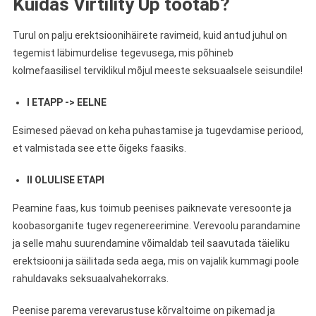
Kuidas Virtility Up töötab?
Turul on palju erektsioonihäirete ravimeid, kuid antud juhul on
tegemist läbimurdelise tegevusega, mis põhineb
kolmefaasilisel terviklikul mõjul meeste seksuaalsele seisundile!
I ETAPP -> EELNE
Esimesed päevad on keha puhastamise ja tugevdamise periood,
et valmistada see ette õigeks faasiks.
II OLULISE ETAPI
Peamine faas, kus toimub peenises paiknevate veresoonte ja
koobasorganite tugev regenereerimine. Verevoolu parandamine
ja selle mahu suurendamine võimaldab teil saavutada täieliku
erektsiooni ja säilitada seda aega, mis on vajalik kummagi poole
rahuldavaks seksuaalvahekorraks.
Peenise parema verevarustuse kõrvaltoime on pikemad ja