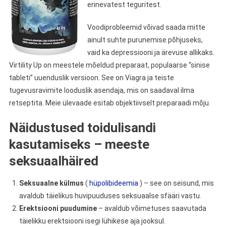
erinevatest teguritest.
Voodiprobleemid võivad saada mitte
ainult suhte purunemise põhjuseks,
vaid ka depressiooni ja ärevuse allikaks.
Virtility Up on meestele mõeldud preparaat, populaarse “sinise
tableti” uuenduslik versioon. See on Viagra ja teiste
tugevusravimite looduslik asendaja, mis on saadaval ilma
retseptita. Meie ülevaade esitab objektiivselt preparaadi mõju.
Näidustused toidulisandi
kasutamiseks – meeste
seksuaalhäired
Seksuaalne külmus
(
hüpolibideemia
) – see on seisund, mis
avaldub täielikus huvipuuduses seksuaalse sfääri vastu.
Erektsiooni puudumine
– avaldub võimetuses saavutada
täielikku erektsiooni isegi lühikese aja jooksul.