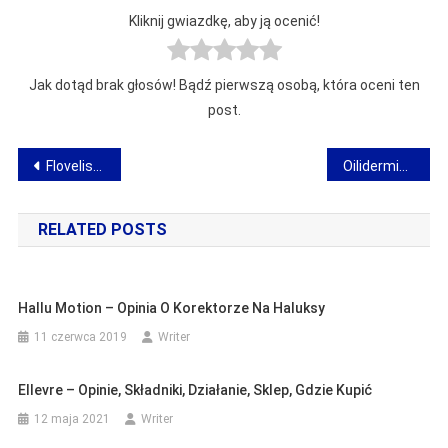
Kliknij gwiazdkę, aby ją ocenić!
Jak dotąd brak głosów! Bądź pierwszą osobą, która oceni ten
post.
Nawigacja
Floveliss – opinia o żelu na żylaki, pajączki i obrzęki nóg
Oilidermis – opinie, składniki, działanie, dawkowanie, sklep, gdzie kupić
wpisu
RELATED POSTS
Hallu Motion – Opinia O Korektorze Na Haluksy
11 czerwca 2019
Writer
Ellevre – Opinie, Składniki, Działanie, Sklep, Gdzie Kupić
12 maja 2021
Writer