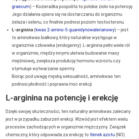
graecum
) – Kozieradka pospolita to polskie zioło na potencję.
Jego działania opiera się na dostarczaniu do organizmu
żelaza i selenu, co finalnie podnosi poziom testosteronu.
L-arginina
(
kwas 2-amino-5-guanidynowalerianowy
) – jest
to aminokwas białkowy, który naturalnie występuje w
organizmie człowieka (endogenny). L-arginina pełni wiele ról
w organizmie, między innymi ułatwia budowanie masy
mięśniowej, zwiększa produkcję hormonu wzrostu czy
stymuluje wytwarzanie spermy.
Biorąc pod uwagę męską seksualność, aminokwas ten
podnosi płodność i poprawia moc erekcji.
L-arginina na potencję i erekcję
Dzięki swojej skuteczności, ten naturalny aminokwas zalecany
jest w przypadku zaburzeń erekcji. Wzwód jest efektem wielu
procesów zachodzących w organizmie mężczyzny. Związek
chemiczny, który odpowiada za erekcję to
tlenek azotu
(NO).