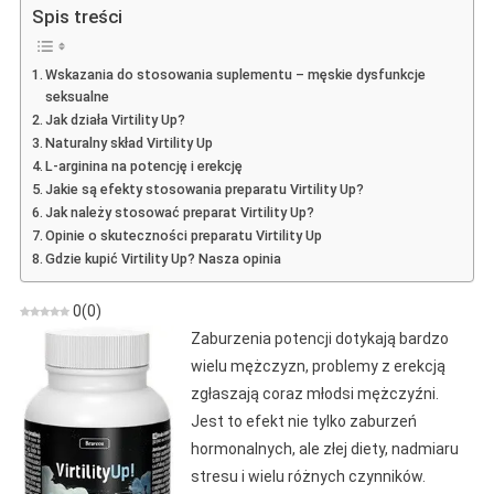
Up
Spis treści
–
Opinia
Wskazania do stosowania suplementu – męskie dysfunkcje
O
seksualne
Kapsułkach
Jak działa Virtility Up?
Na
Naturalny skład Virtility Up
Dysfunkcje
L-arginina na potencję i erekcję
Seksualne
Jakie są efekty stosowania preparatu Virtility Up?
Jak należy stosować preparat Virtility Up?
Opinie o skuteczności preparatu Virtility Up
Gdzie kupić Virtility Up? Nasza opinia
0
(
0
)
Zaburzenia potencji dotykają bardzo
wielu mężczyzn, problemy z erekcją
zgłaszają coraz młodsi mężczyźni.
Jest to efekt nie tylko zaburzeń
hormonalnych, ale złej diety, nadmiaru
stresu i wielu różnych czynników.