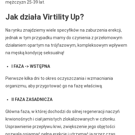
mężczyzn 25-39 lat.
Jak działa Virtility Up?
Na rynku znajdziemy wiele specyfików na zaburzenia erekcji,
jednak w tym przypadku mamy do czynienia z przełomowym
działaniem opartym na trójfazowym, kompleksowym wpływem
na męską kondycję seksualną!
I FAZA -> WSTĘPNA
Pierwsze kilka dni to okres oczyszczania i wzmacniania
organizmu, aby przygotować go na fazę właściwą.
II FAZA ZASADNICZA
Główna faza, w której dochodzi do silnej regeneracji naczyń
krwionośnych i ciał jamistych zlokalizowanych w członku.
Usprawnienie przepływu krwi, zwiększenie jego objętości
pozwala osiągnąć pełną erekcję i utrzymać ją przez czas