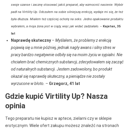
swoje szanse i zacznę stosować jakiś preparat, aby wzmocnić nasienie. Wybór
padł na Virtility Up. Odczułem na sobie silniejszą erekcję, wydaje mi się, że też
była dłuższa. Miałem też częściej ochotę na seks. Jedno opakowanie produktu
wybrałem, a moja żona jest w ciąży, więc jak widać zadziałało.
–
Kajetan, 35
lat
Naprawdę skuteczny
–
Myślałem, że problemy z erekcją
pojawią się u mnie później, jednak nagły awans i silny stres w
pracy bardzo negatywnie odbiły się na moim życiu w sypialni. Nie
chciałem brać chemicznych substancji, zdecydowałem się zacząć
od naturalnych substancji. Jestem zadowolony, bo produkt
okazał się naprawdę skuteczny, a pieniądze nie zostały
wyrzucone w błoto.
–
Grzegorz, 41 lat
Gdzie kupić Virtility Up? Nasza
opinia
Tego preparatu nie kupisz w aptece, zielarni czy w sklepie
erotycznym. Wiele ofert zakupu możesz znaleźć na stronach