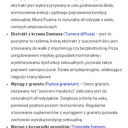
ekstrakt jest wykorzystywany w celu podniesienia libido,
wzmocnienia erekcji i ogólnego poprawienia kondycji
seksualnej. Muira Puama to naturalny afrodyzjak o wielu
cennych właściwościach.
Ekstrakt z krzewu Damiana
(
Turnera diffusa
) – jest to
pustynna to roślinna, której ekstrakt z suszonych liści jest
stosowany do walki z impotencją czy bezpłodnością. Poza
uregulowaniem męskiej gospodarki hormonalnej i
wyeliminowaniu dysfunkcji seksualnych, pozwala także
poprawić samopoczucie. Działa antydepresyjnie, relaksująco
i łagodzi stany lękowe.
Wyciąg z granatu
(
Punica granatum
) – Owoc granatu
nazywany też “owocem męskości” zaliczany jest do
naturalnych afrodyzjaków. Zwiększa ochotę na seks,
ponieważ podnosi poziom testosteronu. Regularnie
stosowanie suplementów z wyciągiem z granatu pozwala
zachować wysoką kondycję seksualną.
Wyciąg z kozieradki pospolitej
(
Trigonella foenum-