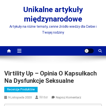
Skip
Unikalne artykuły
to
content
międzynarodowe
Artykuły na różne tematy, cenne źródło wiedzy dla Ciebie i
Twojej rodziny
Virtility Up – Opinia O Kapsułkach
Na Dysfunkcje Seksualne
Recenzje Produktów
Writer
On
9 Listopada 2020
Napisz Komentarz
Virtility