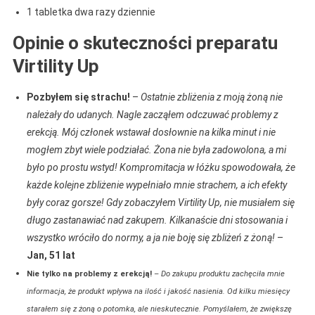
1 tabletka dwa razy dziennie
Opinie o skuteczności preparatu
Virtility Up
Pozbyłem się strachu!
–
Ostatnie zbliżenia z moją żoną nie
należały do udanych. Nagle zacząłem odczuwać problemy z
erekcją. Mój członek wstawał dosłownie na kilka minut i nie
mogłem zbyt wiele podziałać. Żona nie była zadowolona, a mi
było po prostu wstyd! Kompromitacja w łóżku spowodowała, że
każde kolejne zbliżenie wypełniało mnie strachem, a ich efekty
były coraz gorsze! Gdy zobaczyłem Virtility Up, nie musiałem się
długo zastanawiać nad zakupem. Kilkanaście dni stosowania i
wszystko wróciło do normy, a ja nie boję się zbliżeń z żoną!
–
Jan, 51 lat
Nie tylko na problemy z erekcją!
–
Do zakupu produktu zachęciła mnie
informacja, że produkt wpływa na ilość i jakość nasienia. Od kilku miesięcy
starałem się z żoną o potomka, ale nieskutecznie. Pomyślałem, że zwiększę