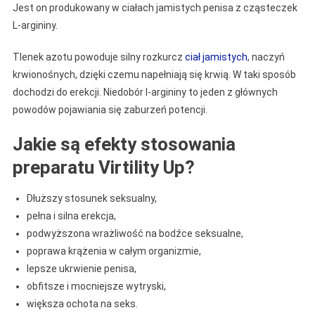
Jest on produkowany w ciałach jamistych penisa z cząsteczek
L-argininy.
Tlenek azotu powoduje silny rozkurcz
ciał jamistych
, naczyń
krwionośnych, dzięki czemu napełniają się krwią. W taki sposób
dochodzi do erekcji. Niedobór l-argininy to jeden z głównych
powodów pojawiania się zaburzeń potencji.
Jakie są efekty stosowania
preparatu Virtility Up?
Dłuższy stosunek seksualny,
pełna i silna erekcja,
podwyższona wrażliwość na bodźce seksualne,
poprawa krążenia w całym organizmie,
lepsze ukrwienie penisa,
obfitsze i mocniejsze wytryski,
większa ochota na seks.