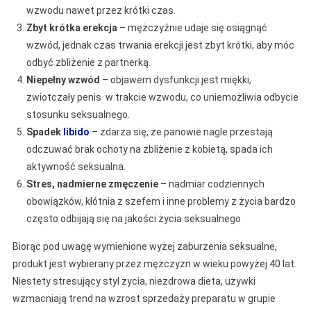
wzwodu nawet przez krótki czas.
Zbyt krótka erekcja
– mężczyźnie udaje się osiągnąć
wzwód, jednak czas trwania erekcji jest zbyt krótki, aby móc
odbyć zbliżenie z partnerką.
Niepełny wzwód
– objawem dysfunkcji jest miękki,
zwiotczały penis w trakcie wzwodu, co uniemożliwia odbycie
stosunku seksualnego.
Spadek
libido
– zdarza się, że panowie nagle przestają
odczuwać brak ochoty na zbliżenie z kobietą, spada ich
aktywność seksualna.
Stres, nadmierne zmęczenie
– nadmiar codziennych
obowiązków, kłótnia z szefem i inne problemy z życia bardzo
często odbijają się na jakości życia seksualnego
Biorąc pod uwagę wymienione wyżej zaburzenia seksualne,
produkt jest wybierany przez mężczyzn w wieku powyżej 40 lat.
Niestety stresujący styl życia, niezdrowa dieta, używki
wzmacniają trend na wzrost sprzedaży preparatu w grupie