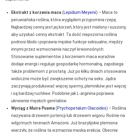
Ekstrakt z korzenia maca
(
Lepidium Meyenii
) – Maca to
peruwiańska roślina, która wyglądem przypomina rzepę.
Najbardziej cenny jest jej korzeń, który jest mielony i suszony,
aby uzyskać cenny ekstrakt. Ta dość niepozorna roślina
podnosi libido i poprawia męskie funkcje seksualne, między
innymi przez wzmocnienie naczyń krwionośnych.
Stosowanie suplementów z korzeniem maca wyraźnie
dodaje energii i reguluje gospodarkę hormonalną, zapobiega
także problemom z prostatą. Już po kilku dniach stosowania
widoczne może być zwiększenie ochoty na seks. Jądra
zaczynają produkować więcej spermy, plemników jest więcej
i są bardziej ruchliwe. Podobnie jak L-arginina poprawia
ukrwienie męskich genitaliów.
Wyciąg z Muira Puama
(
Ptychopetalum Olacoides
) – Roślina
nazywana drzewem potencji lub drzewem wigoru. Rośnie na
wilgotnych terenach Amazonii. Już brazylijskie plemiona
wierzyły, że roślina ta wzmacnia męską erekcję. Obecnie