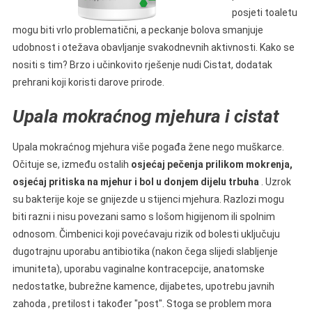
posjeti toaletu
mogu biti vrlo problematični, a peckanje bolova smanjuje
udobnost i otežava obavljanje svakodnevnih aktivnosti. Kako se
nositi s tim? Brzo i učinkovito rješenje nudi Cistat, dodatak
prehrani koji koristi darove prirode.
Upala mokraćnog mjehura i cistat
Upala mokraćnog mjehura više pogađa žene nego muškarce.
Očituje se, između ostalih
osjećaj pečenja prilikom mokrenja,
osjećaj pritiska na mjehur i bol u donjem dijelu trbuha
. Uzrok
su bakterije koje se gnijezde u stijenci mjehura. Razlozi mogu
biti razni i nisu povezani samo s lošom higijenom ili spolnim
odnosom. Čimbenici koji povećavaju rizik od bolesti uključuju
dugotrajnu uporabu antibiotika (nakon čega slijedi slabljenje
imuniteta), uporabu vaginalne kontracepcije, anatomske
nedostatke, bubrežne kamence, dijabetes, upotrebu javnih
zahoda , pretilost i također "post". Stoga se problem mora