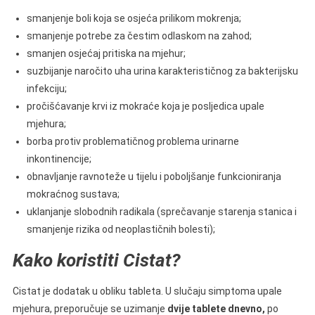
smanjenje boli koja se osjeća prilikom mokrenja;
smanjenje potrebe za čestim odlaskom na zahod;
smanjen osjećaj pritiska na mjehur;
suzbijanje naročito uha urina karakterističnog za bakterijsku
infekciju;
pročišćavanje krvi iz mokraće koja je posljedica upale
mjehura;
borba protiv problematičnog problema urinarne
inkontinencije;
obnavljanje ravnoteže u tijelu i poboljšanje funkcioniranja
mokraćnog sustava;
uklanjanje slobodnih radikala (sprečavanje starenja stanica i
smanjenje rizika od neoplastičnih bolesti);
Kako koristiti Cistat?
Cistat je dodatak u obliku tableta. U slučaju simptoma upale
mjehura, preporučuje se uzimanje
dvije tablete dnevno,
po