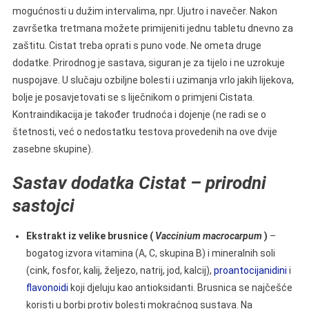
mogućnosti u dužim intervalima, npr. Ujutro i navečer. Nakon
završetka tretmana možete primijeniti jednu tabletu dnevno za
zaštitu. Cistat treba oprati s puno vode. Ne ometa druge
dodatke. Prirodnog je sastava, siguran je za tijelo i ne uzrokuje
nuspojave. U slučaju ozbiljne bolesti i uzimanja vrlo jakih lijekova,
bolje je posavjetovati se s liječnikom o primjeni Cistata.
Kontraindikacija je također trudnoća i dojenje (ne radi se o
štetnosti, već o nedostatku testova provedenih na ove dvije
zasebne skupine).
Sastav dodatka Cistat – prirodni
sastojci
Ekstrakt iz velike brusnice (
Vaccinium macrocarpum
)
–
bogatog izvora vitamina (A, C, skupina B) i mineralnih soli
(cink, fosfor, kalij, željezo, natrij, jod, kalcij),
proantocijanidini
i
flavonoidi
koji djeluju kao antioksidanti. Brusnica se najčešće
koristi u borbi protiv bolesti mokraćnog sustava. Na