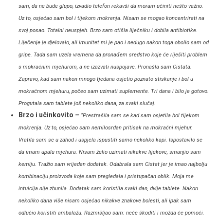
sam, da ne bude glupo, izvadio telefon rekavši da moram učiniti nešto važno.
Uz to, osjećao sam bol i tijekom mokrenja. Nisam se mogao koncentrirati na
svoj posao. Totalni neuspjeh. Brzo sam otišla liječniku i dobila antibiotike.
Liječenje je djelovalo, ali imunitet mi je pao i nedugo nakon toga obolio sam od
gripe. Tada sam uzela vremena da pronađem sredstvo koje će riješiti problem
s mokraćnim mjehurom, a ne izazvati nuspojave. Pronašla sam Cistata.
Zapravo, kad sam nakon mnogo tjedana osjetio poznato stiskanje i bol u
mokraćnom mjehuru, počeo sam uzimati suplemente. Tri dana i bilo je gotovo.
Progutala sam tablete još nekoliko dana, za svaki slučaj.
Brzo i učinkovito
–
“Prestrašila sam se kad sam osjetila bol tijekom
mokrenja. Uz to, osjećao sam nemilosrdan pritisak na mokraćni mjehur.
Vratila sam se u zahod i uspjela ispustiti samo nekoliko kapi. Ispostavilo se
da imam upalu mjehura. Nisam želio uzimati nikakve lijekove, smanjio sam
kemiju. Tražio sam vrijedan dodatak. Odabrala sam Cistat jer je imao najbolju
kombinaciju proizvoda koje sam pregledala i pristupačan oblik. Moja me
intuicija nije zbunila. Dodatak sam koristila svaki dan, dvije tablete. Nakon
nekoliko dana više nisam osjećao nikakve znakove bolesti, ali ipak sam
odlučio koristiti ambalažu. Razmišljao sam: neće škoditi i možda će pomoći.