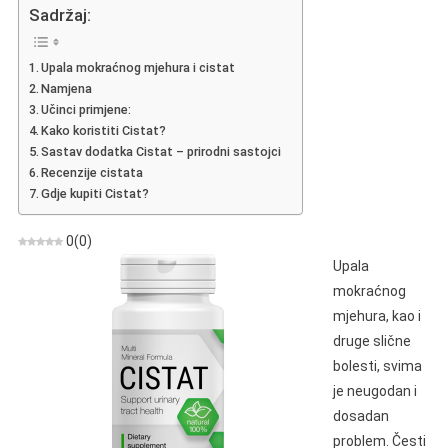
–
Sadržaj:
Tablete
Protiv
Upala mokraćnog mjehura i cistat
Cistitisa
Namjena
–
Učinci primjene:
Pregledi
Kako koristiti Cistat?
I
Sastav dodatka Cistat – prirodni sastojci
Doziranje
Recenzije cistata
Gdje kupiti Cistat?
0
(
0
)
Upala
mokraćnog
mjehura, kao i
druge slične
bolesti, svima
je neugodan i
dosadan
problem. Česti