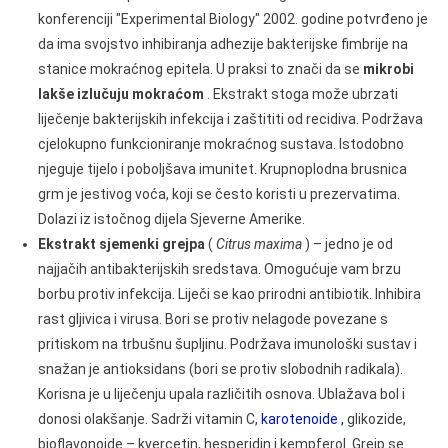
konferenciji "Experimental Biology" 2002. godine potvrđeno je
da ima svojstvo inhibiranja adhezije bakterijske fimbrije na
stanice mokraćnog epitela. U praksi to znači da se
mikrobi
lakše izlučuju mokraćom
. Ekstrakt stoga može ubrzati
liječenje bakterijskih infekcija i zaštititi od recidiva. Podržava
cjelokupno funkcioniranje mokraćnog sustava. Istodobno
njeguje tijelo i poboljšava imunitet. Krupnoplodna brusnica
grm je jestivog voća, koji se često koristi u prezervatima.
Dolazi iz istočnog dijela Sjeverne Amerike.
Ekstrakt sjemenki grejpa
(
Citrus maxima
) – jedno je od
najjačih antibakterijskih sredstava. Omogućuje vam brzu
borbu protiv infekcija. Liječi se kao prirodni antibiotik. Inhibira
rast gljivica i virusa. Bori se protiv nelagode povezane s
pritiskom na trbušnu šupljinu. Podržava imunološki sustav i
snažan je antioksidans (bori se protiv slobodnih radikala).
Korisna je u liječenju upala različitih osnova. Ublažava bol i
donosi olakšanje. Sadrži vitamin C,
karotenoide
,
glikozide,
bioflavonoide – kvercetin, hesperidin i kempferol. Grejp se