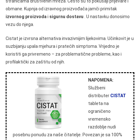
stranicama društvenih mreža. Često su to pokušaji prijevare i
obmane. Kupnja od izravnog proizvođača jamči primitak
izvornog proizvoda
i
sigurnu dostavu
. U nastavku donosimo
vezu do njega.
Cistat je izvrsna alternativa invazivnijim lijekovima. Učinkovit je u
suzbijanju upala mjehura i pratećih simptoma. Vrijedno je
koristiti ga privremeno – za problematične probleme, kao i
profilaktički za zaštitu od njih.
NAPOMENA:
Službeni
distributer
CISTAT
tableta na
ograničeno
vremensko
razdoblje nudi
posebnu ponudu za naše čitatelje. Povezan je sa 100%