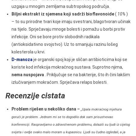
uzgaja u mnogim zemljama subtropskog područja.
Biljni ekstrakt iz sjemena koji sadrži bioflavonoide
(
10%
)
– to su prirodne tvari koje imaju svestrani, blagotvoran učinak
na tijelo. Sprječavaju mnoge bolesti i pomažu u borbi protiv
infekcije. Oni se bore protiv slobodnih radikala
(antioksidativno svojstvo). Uz to smanjuju razinu lošeg
kolesterola u krvi.
D-manoza
je organski spoj koji je sličan antibioticima koji se
koriste kod infekcija mokraćnog sustava. Suprotno njima,
nema nuspojava
. Priključuje se na bakterije, što ih čini lakšim
izlučivanjem mokraćom. Sprječava relaps bolesti.
Recenzije cistata
Problem riješen u nekoliko dana
–
„Upala mokraćnog mjehura
gorući je problem. Jednom mi se to dogodilo dok sam prisustvovao
konferenciji. Raspravljamo o zdravstvenom problemu, dolazili su ljudi iz cijelog
svijeta i ovdje svako malo moram u kupaonicu. Ljudi su čudno izgledali, a ja