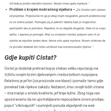
Od tada je prošlo nekoliko mjeseci. Nisam imao upalu mjehura. "
Problem s krajem mokraćnog mjehura
–
„Za Cistata sam saznao
od prijatelja. Preporučila mi ga je zbog mojih neugodnih, gorućih problema koji
su se stalno javljali. Pomogao joj je paketić tableta koje je mogla brzo
upotrijebiti ako je potrebno. Napokon, to se događa drugačije. Dala mi je svoju
zalihu. I zapravo je pomoglo. Moji su simptomi nestali, potpuno sam ih se
riješila za otprilike tjedan dana. Nema više upale mjehura. Nisam očekivao da
će prirodni dodatak biti toliko učinkovit kao konvencionalni lijekovi. "
Gdje kupiti Cistat?
Cistat je dodatak prehrani koji je stekao veliku reputaciju na
tržištu svojim brzim djelovanjem i nedostatkom nuspojava.
Relativno je jeftin (za proizvode ove klase) i pomaže tamo gdje
ponekad čak i lijekovi zakažu. Nažalost, ima i svojih loših strana
– ima manje u smislu kvalitete, jeftinije lažne. Zbog toga vas
upozoravamo da ne upotrebljavate nepouzdane izvore prodaje,
poput "otkrivajućih" i sumnjivih ponuda objavljenih na web