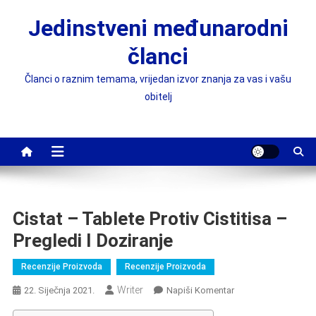
Preskočite
Jedinstveni međunarodni
na
sadržaj
članci
Članci o raznim temama, vrijedan izvor znanja za vas i vašu
obitelj
Cistat – Tablete Protiv Cistitisa –
Pregledi I Doziranje
Recenzije Proizvoda
Recenzije Proizvoda
Writer
On
22. Siječnja 2021.
Napiši Komentar
Cistat