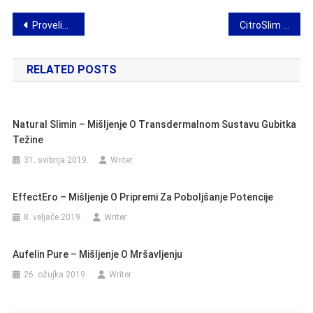
Navigacija
Provelia za celulit – djelovanje, sastav i mišljenja
CitroSlim za mršavljenje – uporaba, djelovanje i mišljenja
objava
RELATED POSTS
Natural Slimin – Mišljenje O Transdermalnom Sustavu Gubitka
Težine
31. svibnja 2019.
Writer
EffectEro – Mišljenje O Pripremi Za Poboljšanje Potencije
8. veljače 2019.
Writer
Aufelin Pure – Mišljenje O Mršavljenju
26. ožujka 2019.
Writer