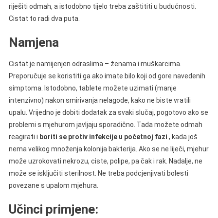
riješiti odmah, a istodobno tijelo treba zaštititi u budućnosti.
Cistat to radi dva puta.
Namjena
Cistat je namijenjen odraslima – ženama i muškarcima.
Preporučuje se koristiti ga ako imate bilo koji od gore navedenih
simptoma. Istodobno, tablete možete uzimati (manje
intenzivno) nakon smirivanja nelagode, kako ne biste vratili
upalu. Vrijedno je dobiti dodatak za svaki slučaj, pogotovo ako se
problemi s mjehurom javljaju sporadično. Tada možete odmah
reagirati i
boriti se protiv infekcije u početnoj fazi
, kada još
nema velikog množenja kolonija bakterija. Ako se ne liječi, mjehur
može uzrokovati nekrozu, ciste, polipe, pa čak i rak. Nadalje, ne
može se isključiti sterilnost. Ne treba podcjenjivati bolesti
povezane s upalom mjehura.
Učinci primjene: