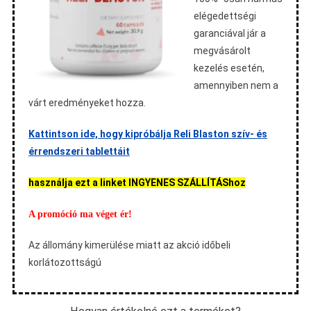
elégedettségi
garanciával jár a
megvásárolt
kezelés esetén,
amennyiben nem a
várt eredményeket hozza.
Kattintson ide, hogy kipróbálja Reli Blaston szív- és
érrendszeri tablettáit
használja ezt a linket INGYENES SZÁLLÍTÁShoz
A promóció ma véget ér!
Az állomány kimerülése miatt az akció időbeli
korlátozottságú