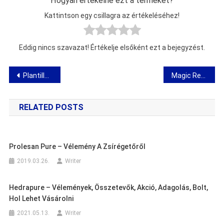
Hogyan értékelné ezt a terméket?
Kattintson egy csillagra az értékeléséhez!
Eddig nincs szavazat! Értékelje elsőként ezt a bejegyzést.
Bejegyzés
Plantillas Magnetic – vélemények, tulajdonságok, akció, bolt, hol lehet vásárolni
Magic Rec Mirror – autó kamera áttekintés
navigáció
RELATED POSTS
Prolesan Pure – Vélemény A Zsírégetőről
2019.03.26.
Writer
Hedrapure – Vélemények, Összetevők, Akció, Adagolás, Bolt,
Hol Lehet Vásárolni
2021.05.13.
Writer