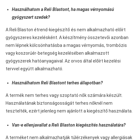
Használhatom a Reli Blastont, ha magas vérnyomású
gyógyszert szedek?
A Reli Blaston étrend-kiegészítő és nem alkalmazható előírt
gyógyszeres kezelésként. A készítmény összetevői azonban
nem lépnek kölcsönhatásba a magas vérnyomás, trombózis
vagy koszorúér-betegség kezelésében alkalmazott
gyógyszerek hatóanyagaival. Az orvos által előírt kezelési
tervvel együtt alkalmazható.
Használhatom Reli Blastont terhes állapotban?
A termék nem terhes vagy szoptató nők számára készült.
Használatának biztonságosságát terhes nőknél nem
tesztelték, ezért jelenleg nem ajánlott a kiegészítő használata.
Van-e ellenjavallat a Reli Blaston kiegészítés használatára?
A terméket nem alkalmazhatják túlérzékenyek vagy allergiásak