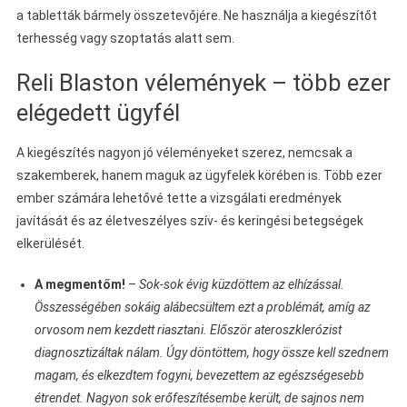
a tabletták bármely összetevőjére. Ne használja a kiegészítőt
terhesség vagy szoptatás alatt sem.
Reli Blaston vélemények – több ezer
elégedett ügyfél
A kiegészítés nagyon jó véleményeket szerez, nemcsak a
szakemberek, hanem maguk az ügyfelek körében is. Több ezer
ember számára lehetővé tette a vizsgálati eredmények
javítását és az életveszélyes szív- és keringési betegségek
elkerülését.
A megmentőm!
–
Sok-sok évig küzdöttem az elhízással.
Összességében sokáig alábecsültem ezt a problémát, amíg az
orvosom nem kezdett riasztani. Először ateroszklerózist
diagnosztizáltak nálam. Úgy döntöttem, hogy össze kell szednem
magam, és elkezdtem fogyni, bevezettem az egészségesebb
étrendet. Nagyon sok erőfeszítésembe került, de sajnos nem