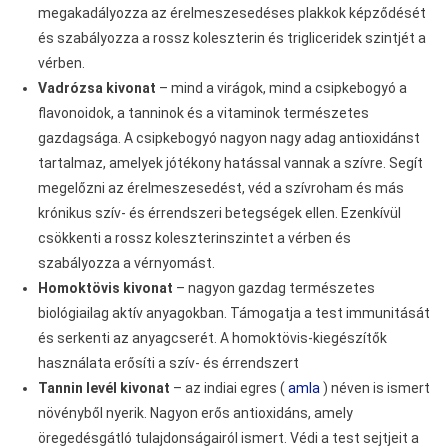
megakadályozza az érelmeszesedéses plakkok képződését
és szabályozza a rossz koleszterin és trigliceridek szintjét a
vérben.
Vadrózsa kivonat
– mind a virágok, mind a csipkebogyó a
flavonoidok, a tanninok és a vitaminok természetes
gazdagsága. A csipkebogyó nagyon nagy adag antioxidánst
tartalmaz, amelyek jótékony hatással vannak a szívre. Segít
megelőzni az érelmeszesedést, véd a szívroham és más
krónikus szív- és érrendszeri betegségek ellen. Ezenkívül
csökkenti a rossz koleszterinszintet a vérben és
szabályozza a vérnyomást.
Homoktövis kivonat
– nagyon gazdag természetes
biológiailag aktív anyagokban. Támogatja a test immunitását
és serkenti az anyagcserét. A homoktövis-kiegészítők
használata erősíti a szív- és érrendszert
Tannin levél kivonat
– az indiai egres (
amla
) néven is ismert
növényből nyerik. Nagyon erős antioxidáns, amely
öregedésgátló tulajdonságairól ismert. Védi a test sejtjeit a