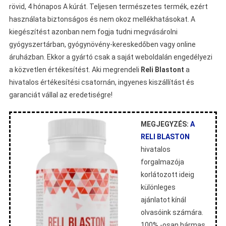
rövid, 4 hónapos A kúrát. Teljesen természetes termék, ezért
használata biztonságos és nem okoz mellékhatásokat. A
kiegészítést azonban nem fogja tudni megvásárolni
gyógyszertárban, gyógynövény-kereskedőben vagy online
áruházban. Ekkor a gyártó csak a saját weboldalán engedélyezi
a közvetlen értékesítést. Aki megrendeli
Reli Blastont
a
hivatalos értékesítési csatornán, ingyenes kiszállítást és
garanciát vállal az eredetiségre!
MEGJEGYZÉS:
A
RELI BLASTON
hivatalos
forgalmazója
korlátozott ideig
különleges
ajánlatot kínál
olvasóink számára.
100% -osan hármas