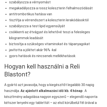
szabályozza a vérnyomást
megakadályozza a rossz koleszterin felhalmozódását
antitrombotikus hatása van
tisztítja a vérrendszert a koleszterin lerakódásoktól
szabályozza a test lipid egyensúlyát
csökkenti az étvágyat és lehetővé teszi a felesleges
kilogrammok leadását
biztosítja a szükséges vitaminokat és tápanyagokat
javította a jólétet akár 96% -kal
gyors hatások és nincsenek mellékhatások
Hogyan kell használni a Reli
Blastont?
A gyártó azt javasolja, hogy a kiegészítőt legalább 30 napig
használja.
Az ajánlott alkalmazási idő kb. 4 hónap
. A
készítmény adagolása nagyon egyszerű – elegendő naponta
kétszer lenyelni egy tablettát – az első körülbelül fél órával a