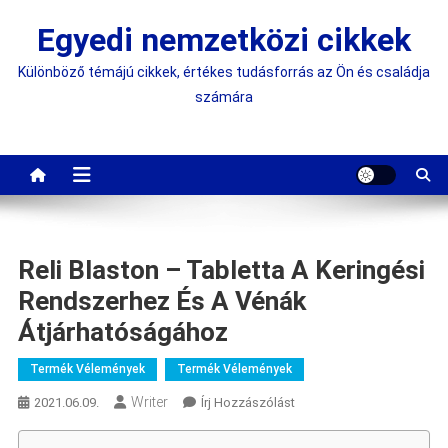
Skip
Egyedi nemzetközi cikkek
to
content
Különböző témájú cikkek, értékes tudásforrás az Ön és családja
számára
Reli Blaston – Tabletta A Keringési
Rendszerhez És A Vénák
Átjárhatóságához
Termék Vélemények
Termék Vélemények
Writer
On
2021.06.09.
Írj Hozzászólást
Reli
Blaston