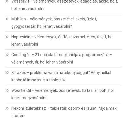
Vesselivit – vélemények, összetevők, adagolás, akció, bolt,
hol lehet vásárolni
Multilan – vélemények, összetétel, akció, üzlet,
gyógyszertár, hol lehet vásárolni?
Noprevidin – vélemények, építés, üzemeltetés, üzlet, hol
lehet vásárolni
Codding4u – 21 nap alatt megtanulja a programozást –
vélemények, ár, hol lehet vásárolni
Xtrazex – probléma van a hatékonysággal? Vény nélkül
kapható impotencia tabletták
Woortie Oil – vélemények, összetevők, hatás, ár, bolt, hol
lehet megvásárolni
Flexoni ízületekhez – tabletták csont- és ízületi fájdalmak
esetén