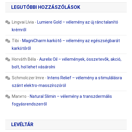
LEGUTÓBBI HOZZÁSZÓLÁSOK
Lingvai Lívia
-
Lumiere Gold – vélemény az új ránctalanító
krémről
Tibi
-
MagniCharm karkötő – vélemény az egészségbarát
karkötőről
Horváth Béla
-
Aurelix Oil – vélemények, összetevők, akció,
bolt, hol lehet vásárolni
Schmolczer Imre
-
Intens Relief – vélemény a stimulálásra
szánt elektro-masszírozóról
Магито
-
Natural Slimin – vélemény a transzdermális
fogyásrendszerről
LEVÉLTÁR