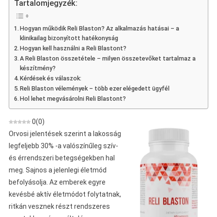
Tartalomjegyzék:
–
Tabletta
Hogyan működik Reli Blaston? Az alkalmazás hatásai – a
A
klinikailag bizonyított hatékonyság
Keringési
Hogyan kell használni a Reli Blastont?
Rendszerhez
A Reli Blaston összetétele – milyen összetevőket tartalmaz a
És
készítmény?
A
Kérdések és válaszok:
Reli Blaston vélemények – több ezer elégedett ügyfél
Vénák
Hol lehet megvásárolni Reli Blastont?
Átjárhatóságához
0
(
0
)
Orvosi jelentések szerint a lakosság
legfeljebb 30% -a valószínűleg szív-
és érrendszeri betegségekben hal
meg. Sajnos a jelenlegi életmód
befolyásolja. Az emberek egyre
kevésbé aktív életmódot folytatnak,
ritkán vesznek részt rendszeres