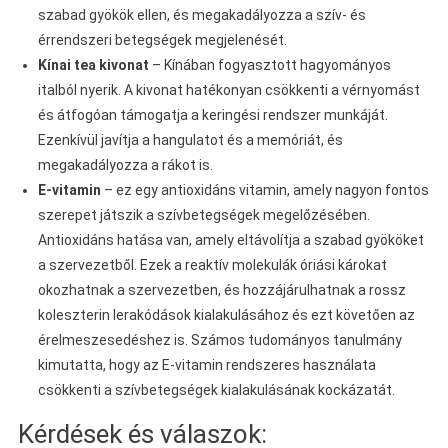
szabad gyökök ellen, és megakadályozza a szív- és
érrendszeri betegségek megjelenését.
Kínai tea kivonat
– Kínában fogyasztott hagyományos
italból nyerik. A kivonat hatékonyan csökkenti a vérnyomást
és átfogóan támogatja a keringési rendszer munkáját.
Ezenkívül javítja a hangulatot és a memóriát, és
megakadályozza a rákot is.
E-vitamin
– ez egy antioxidáns vitamin, amely nagyon fontos
szerepet játszik a szívbetegségek megelőzésében.
Antioxidáns hatása van, amely eltávolítja a szabad gyököket
a szervezetből. Ezek a reaktív molekulák óriási károkat
okozhatnak a szervezetben, és hozzájárulhatnak a rossz
koleszterin lerakódások kialakulásához és ezt követően az
érelmeszesedéshez is. Számos tudományos tanulmány
kimutatta, hogy az E-vitamin rendszeres használata
csökkenti a szívbetegségek kialakulásának kockázatát.
Kérdések és válaszok: