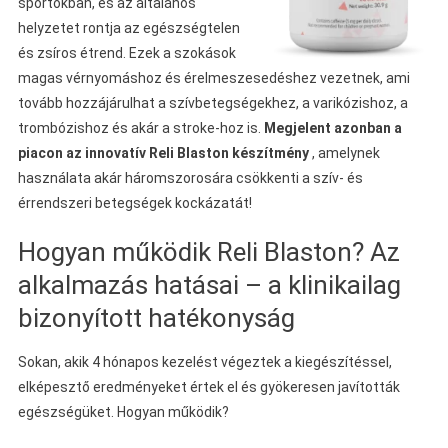
sportokban, és az általános
helyzetet rontja az egészségtelen
és zsíros étrend. Ezek a szokások
magas vérnyomáshoz és érelmeszesedéshez vezetnek, ami
tovább hozzájárulhat a szívbetegségekhez, a varikózishoz, a
trombózishoz és akár a stroke-hoz is.
Megjelent azonban a
piacon az innovatív Reli Blaston készítmény
, amelynek
használata akár háromszorosára csökkenti a szív- és
érrendszeri betegségek kockázatát!
Hogyan működik Reli Blaston? Az
alkalmazás hatásai – a klinikailag
bizonyított hatékonyság
Sokan, akik 4 hónapos kezelést végeztek a kiegészítéssel,
elképesztő eredményeket értek el és gyökeresen javították
egészségüket. Hogyan működik?