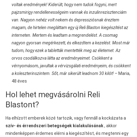
voltak eredmények! Kiderült, hogy nem tudok fogyni, mert
pajzsmirigy rendellenességeim vannak és inzulinrezisztenciám
van. Nagyon nehéz volt nekem és depressziósnak éreztem
magam, de hirtelen megláttam egy új Reli Blaston kiegészítést az
interneten. Mertem és leadtam a megrendelést. A csomag
nagyon gyorsan megérkezett, és elkezdtem a kezelést. Most már
tudom, hogy ezek a tabletták mentették meg az életemet. Az
orvos csodálkozva látta az eredményeimet. Csökkent a
vérnyomásom, javultak a vérvizsgálati eredményeim, és csökkent
a koleszterinszintem. Sőt, már sikerült leadnom 30 kilót!
– Maria,
48 éves
Hol lehet megvásárolni Reli
Blastont?
Ha elhízott emberek közé tartozik, vagy fennáll a kockázata a
szív- és érrendszeri betegségek kialakulásának
, akkor
mindenképpen érdemes elérni a kiegészítést, és megtenni egy