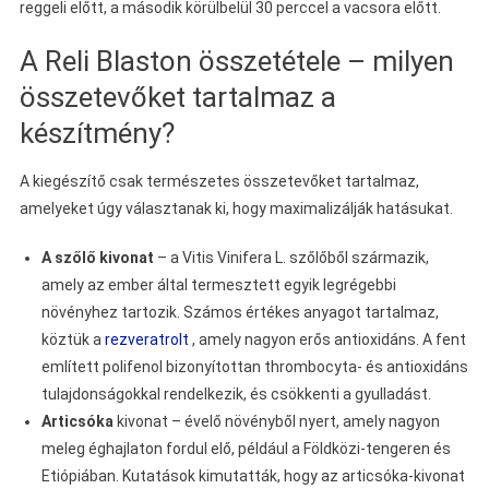
reggeli előtt, a második körülbelül 30 perccel a vacsora előtt.
A Reli Blaston összetétele – milyen
összetevőket tartalmaz a
készítmény?
A kiegészítő csak természetes összetevőket tartalmaz,
amelyeket úgy választanak ki, hogy maximalizálják hatásukat.
A szőlő kivonat
– a Vitis Vinifera L. szőlőből származik,
amely az ember által termesztett egyik legrégebbi
növényhez tartozik. Számos értékes anyagot tartalmaz,
köztük a
rezveratrolt
, amely nagyon erős antioxidáns. A fent
említett polifenol bizonyítottan thrombocyta- és antioxidáns
tulajdonságokkal rendelkezik, és csökkenti a gyulladást.
Articsóka
kivonat – évelő növényből nyert, amely nagyon
meleg éghajlaton fordul elő, például a Földközi-tengeren és
Etiópiában. Kutatások kimutatták, hogy az articsóka-kivonat