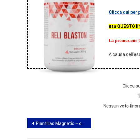
Clicca qui per
usa QUESTO li
La promozione t
A causa dell’es
Clicca su
Nessun voto finora!
Navigazione
Plantillas Magnetic – opinioni, proprietà, azione, negozio, dove acquistare
articoli