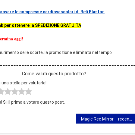
 provare le compresse cardiovascolari di Reli Blaston
nk per ottenere la SPEDIZIONE GRATUITA
ermina oggi!
aurimento delle scorte, la promozione è limitata nel tempo
Come valuti questo prodotto?
 una stella per valutarla!
 Sii il primo a votare questo post.
Magic Rec Mirror – recensione della fotocamera dell’auto