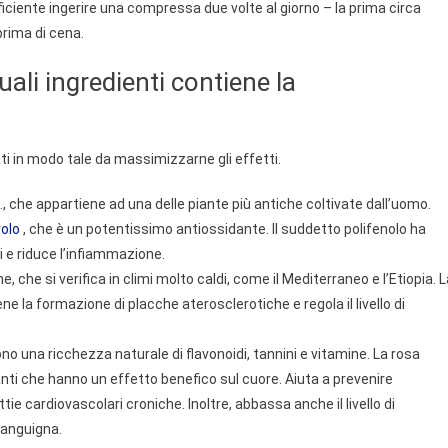
ficiente ingerire una compressa due volte al giorno – la prima circa
prima di cena.
ali ingredienti contiene la
ati in modo tale da massimizzarne gli effetti.
 L., che appartiene ad una delle piante più antiche coltivate dall’uomo.
rolo
, che è un potentissimo antiossidante. Il suddetto polifenolo ha
 e riduce l’infiammazione.
 che si verifica in climi molto caldi, come il Mediterraneo e l’Etiopia. L
ne la formazione di placche aterosclerotiche e regola il livello di
i sono una ricchezza naturale di flavonoidi, tannini e vitamine. La rosa
nti che hanno un effetto benefico sul cuore. Aiuta a prevenire
tie cardiovascolari croniche. Inoltre, abbassa anche il livello di
sanguigna.