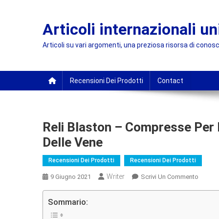
Skip
to
Articoli internazionali un
content
Articoli su vari argomenti, una preziosa risorsa di conosc
Recensioni Dei Prodotti
Contact
Reli Blaston – Compresse Per I
Delle Vene
Recensioni Dei Prodotti
Recensioni Dei Prodotti
Writer
On
9 Giugno 2021
Scrivi Un Commento
Reli
Blasto
Sommario:
–