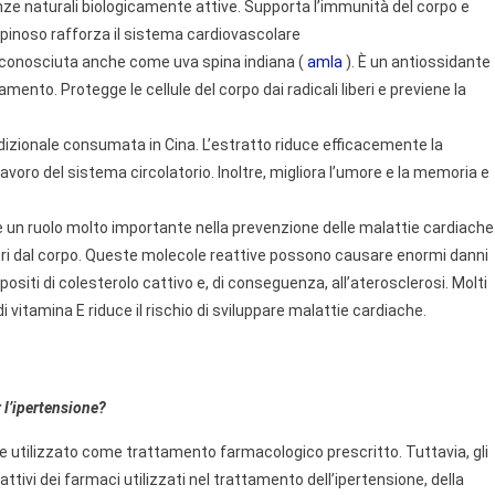
nze naturali biologicamente attive. Supporta l’immunità del corpo e
o spinoso rafforza il sistema cardiovascolare
 conosciuta anche come uva spina indiana (
amla
). È un antiossidante
ento. Protegge le cellule del corpo dai radicali liberi e previene la
zionale consumata in Cina. L’estratto riduce efficacemente la
voro del sistema circolatorio. Inoltre, migliora l’umore e la memoria e
 un ruolo molto importante nella prevenzione delle malattie cardiache
beri dal corpo. Queste molecole reattive possono causare enormi danni
positi di colesterolo cattivo e, di conseguenza, all’aterosclerosi. Molti
i vitamina E riduce il rischio di sviluppare malattie cardiache.
 l’ipertensione?
e utilizzato come trattamento farmacologico prescritto. Tuttavia, gli
attivi dei farmaci utilizzati nel trattamento dell’ipertensione, della