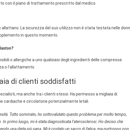
to con il piano di trattamento prescritto dal medico.
e allattano. La sicurezza del suo utilizzo non è stata testata nelle don
l supplemento in questo momento.
Blaston?
ibili o allergiche a uno qualsiasi degli ingredienti delle compresse.
za o l’allattamento.
ia di clienti soddisfatti
ecialisti, ma anche tra i clienti stessi. Ha permesso a migliaia di
tie cardiache e circolatorie potenzialmente letali.
’obesità. Tutto sommato, ho sottovalutato questo problema per molto tempo,
e. In primo luogo, mi è stata diagnosticata l’aterosclerosi. Ho deciso che
endo una dieta più sana. Mi è costato un sacco di fatica, ma purtroppo non 