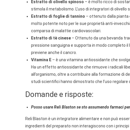
Estratto di olivello spinoso
– è molto ricco di sosta
stimola il metabolismo. L’uso di integratori di olivell
Estratto di foglie di tannino
– ottenuto dalla pianta
molto potente noto per le sue proprietà anti-invecchiam
comparsa di malattie cardiovascolari.
Estratto di tè cinese
– Ottenuto da una bevanda tradi
pressione sanguigna e supporta in modo completo il la
previene anche il cancro.
Vitamina E
– è una vitamina antiossidante che svolge
Ha un effetto antiossidante che rimuove i radicali li
all’organismo, oltre a contribuire alla formazione di de
studi scientifici hanno dimostrato che l’uso regolare d
Domande e risposte:
Posso usare Reli Blaston se sto assumendo farmaci per
Reli Blaston è un integratore alimentare e non può esser
ingredienti del preparato non interagiscono con i principi 