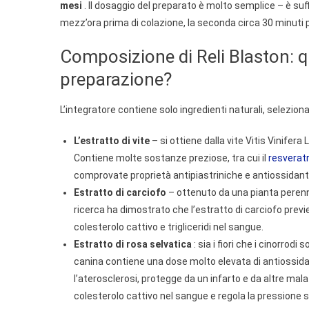
mesi
. Il dosaggio del preparato è molto semplice – è suf
mezz’ora prima di colazione, la seconda circa 30 minuti 
Composizione di Reli Blaston: qu
preparazione?
L’integratore contiene solo ingredienti naturali, selezion
L’estratto di vite
– si ottiene dalla vite Vitis Vinifera
Contiene molte sostanze preziose, tra cui il
resverat
comprovate proprietà antipiastriniche e antiossidanti
Estratto di carciofo
– ottenuto da una pianta perenne,
ricerca ha dimostrato che l’estratto di carciofo previe
colesterolo cattivo e trigliceridi nel sangue.
Estratto di rosa selvatica
: sia i fiori che i cinorrod
canina contiene una dose molto elevata di antiossida
l’aterosclerosi, protegge da un infarto e da altre malat
colesterolo cattivo nel sangue e regola la pressione 