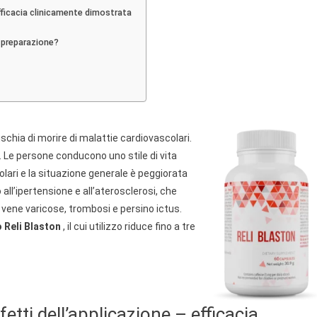
esse
fficacia clinicamente dimostrata
a preparazione?
a
torio
à
ischia di morire di malattie cardiovascolari.
e. Le persone conducono uno stile di vita
ari e la situazione generale è peggiorata
ll’ipertensione e all’aterosclerosi, che
vene varicose, trombosi e persino ictus.
 Reli Blaston
, il cui utilizzo riduce fino a tre
tti dell’applicazione – efficacia