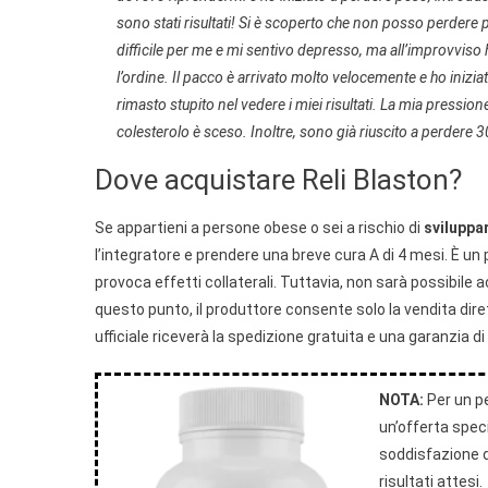
sono stati risultati! Si è scoperto che non posso perdere p
difficile per me e mi sentivo depresso, ma all’improvviso 
l’ordine. Il pacco è arrivato molto velocemente e ho iniziat
rimasto stupito nel vedere i miei risultati. La mia pression
colesterolo è sceso. Inoltre, sono già riuscito a perdere 30
Dove acquistare Reli Blaston?
Se appartieni a persone obese o sei a rischio di
sviluppa
l’integratore e prendere una breve cura A di 4 mesi. È un
provoca effetti collaterali. Tuttavia, non sarà possibile a
questo punto, il produttore consente solo la vendita dire
ufficiale riceverà la spedizione gratuita e una garanzia di 
NOTA:
Per un pe
un’offerta speci
soddisfazione de
risultati attesi.