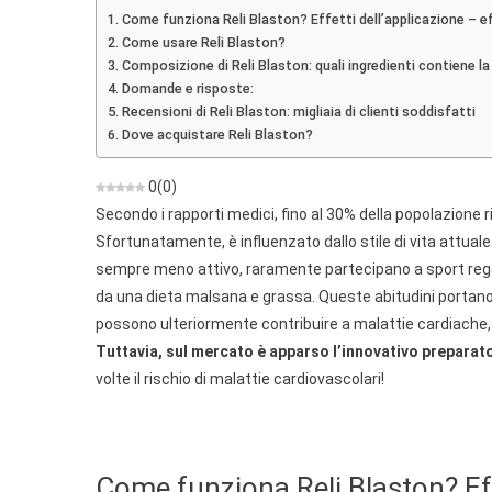
Compr
Come funziona Reli Blaston? Effetti dell’applicazione – e
Per
Come usare Reli Blaston?
Il
Composizione di Reli Blaston: quali ingredienti contiene l
Sistem
Domande e risposte:
Circola
Recensioni di Reli Blaston: migliaia di clienti soddisfatti
E
Dove acquistare Reli Blaston?
La
Perviet
0
(
0
)
Delle
Secondo i rapporti medici, fino al 30% della popolazione r
Vene
Sfortunatamente, è influenzato dallo stile di vita attual
sempre meno attivo, raramente partecipano a sport regol
da una dieta malsana e grassa. Queste abitudini portano a
possono ulteriormente contribuire a malattie cardiache, 
Tuttavia, sul mercato è apparso l’innovativo preparato
volte il rischio di malattie cardiovascolari!
Come funziona Reli Blaston? Effe