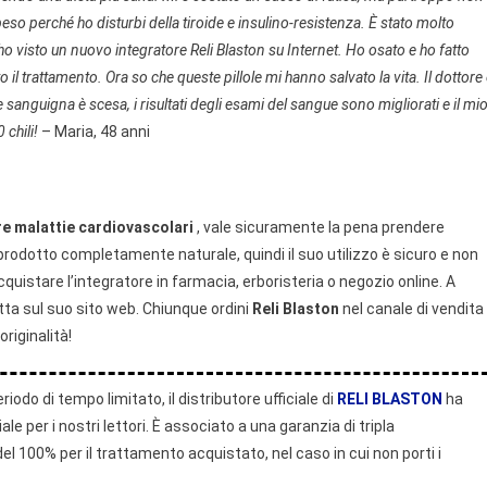
eso perché ho disturbi della tiroide e insulino-resistenza. È stato molto
ho visto un nuovo integratore Reli Blaston su Internet. Ho osato e ho fatto
o il trattamento. Ora so che queste pillole mi hanno salvato la vita. Il dottore
e sanguigna è scesa, i risultati degli esami del sangue sono migliorati e il mi
 chili!
– Maria, 48 anni
re malattie cardiovascolari
, vale sicuramente la pena prendere
 prodotto completamente naturale, quindi il suo utilizzo è sicuro e non
cquistare l’integratore in farmacia, erboristeria o negozio online. A
tta sul suo sito web. Chiunque ordini
Reli Blaston
nel canale di vendita
originalità!
riodo di tempo limitato, il distributore ufficiale di
RELI BLASTON
ha
ale per i nostri lettori. È associato a una garanzia di tripla
l 100% per il trattamento acquistato, nel caso in cui non porti i