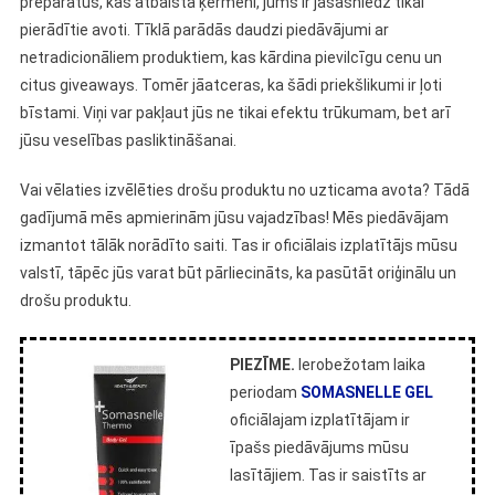
preparātus, kas atbalsta ķermeni, jums ir jāsasniedz tikai
pierādītie avoti. Tīklā parādās daudzi piedāvājumi ar
netradicionāliem produktiem, kas kārdina pievilcīgu cenu un
citus giveaways. Tomēr jāatceras, ka šādi priekšlikumi ir ļoti
bīstami. Viņi var pakļaut jūs ne tikai efektu trūkumam, bet arī
jūsu veselības pasliktināšanai.
Vai vēlaties izvēlēties drošu produktu no uzticama avota? Tādā
gadījumā mēs apmierinām jūsu vajadzības! Mēs piedāvājam
izmantot tālāk norādīto saiti. Tas ir oficiālais izplatītājs mūsu
valstī, tāpēc jūs varat būt pārliecināts, ka pasūtāt oriģinālu un
drošu produktu.
PIEZĪME.
Ierobežotam laika
periodam
SOMASNELLE GEL
oficiālajam izplatītājam ir
īpašs piedāvājums mūsu
lasītājiem. Tas ir saistīts ar