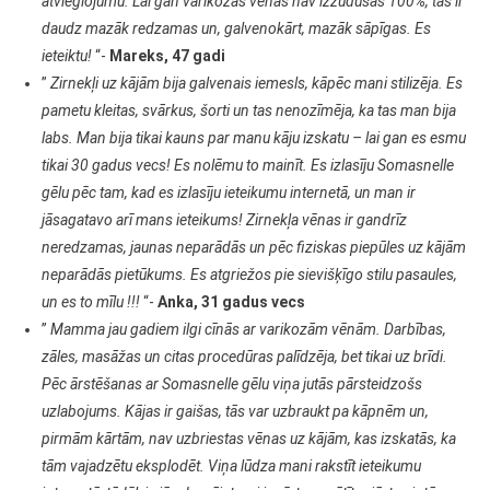
atvieglojumu. Lai gan varikozas vēnas nav izzudušas 100%, tās ir
daudz mazāk redzamas un, galvenokārt, mazāk sāpīgas. Es
ieteiktu!
“-
Mareks, 47 gadi
”
Zirnekļi uz kājām bija galvenais iemesls, kāpēc mani stilizēja. Es
pametu kleitas, svārkus, šorti un tas nenozīmēja, ka tas man bija
labs. Man bija tikai kauns par manu kāju izskatu – lai gan es esmu
tikai 30 gadus vecs! Es nolēmu to mainīt. Es izlasīju Somasnelle
gēlu pēc tam, kad es izlasīju ieteikumu internetā, un man ir
jāsagatavo arī mans ieteikums! Zirnekļa vēnas ir gandrīz
neredzamas, jaunas neparādās un pēc fiziskas piepūles uz kājām
neparādās pietūkums. Es atgriežos pie sievišķīgo stilu pasaules,
un es to mīlu !!!
“-
Anka, 31 gadus vecs
”
Mamma jau gadiem ilgi cīnās ar varikozām vēnām. Darbības,
zāles, masāžas un citas procedūras palīdzēja, bet tikai uz brīdi.
Pēc ārstēšanas ar Somasnelle gēlu viņa jutās pārsteidzošs
uzlabojums. Kājas ir gaišas, tās var uzbraukt pa kāpnēm un,
pirmām kārtām, nav uzbriestas vēnas uz kājām, kas izskatās, ka
tām vajadzētu eksplodēt. Viņa lūdza mani rakstīt ieteikumu