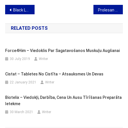
Post
Black Latte – viedoklis par novājēšanu
Prolesan Pure – viedoklis par tauku degli
navigation
RELATED POSTS
Force4Him – Viedoklis Par Sagatavošanos Muskuļu Augšanai
30 July 2019
Writer
Cistat – Tabletes No Cistīta – Atsauksmes Un Devas
22 January 2021
Writer
Biotelix – Viedokļi, Darbība, Cena Un Ausu Tīrīšanas Preparāta
Ietekme
30 March 2021
Writer