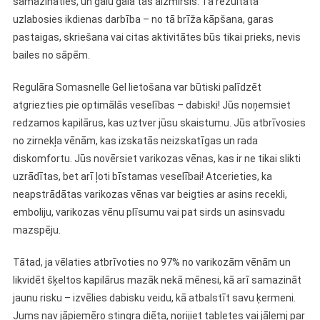
samazināties, un galu galā tas aizmirsis. Tā rezultātā
uzlabosies ikdienas darbība – no tā brīža kāpšana, garas
pastaigas, skriešana vai citas aktivitātes būs tikai prieks, nevis
bailes no sāpēm.
Regulāra Somasnelle Gel lietošana var būtiski palīdzēt
atgriezties pie optimālās veselības – dabiski! Jūs noņemsiet
redzamos kapilārus, kas uztver jūsu skaistumu. Jūs atbrīvosies
no zirnekļa vēnām, kas izskatās neizskatīgas un rada
diskomfortu. Jūs novērsiet varikozas vēnas, kas ir ne tikai slikti
uzrādītas, bet arī ļoti bīstamas veselībai! Atcerieties, ka
neapstrādātas varikozas vēnas var beigties ar asins recekli,
emboliju, varikozas vēnu plīsumu vai pat sirds un asinsvadu
mazspēju.
Tātad, ja vēlaties atbrīvoties no 97% no varikozām vēnām un
likvidēt šķeltos kapilārus mazāk nekā mēnesi, kā arī samazināt
jaunu risku – izvēlies dabisku veidu, kā atbalstīt savu ķermeni.
Jums nav jāpiemēro stingra diēta, norijiet tabletes vai jālemj par