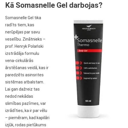
Kā Somasnelle Gel darbojas?
Somasnelle Gel tika
radīts tiem, kas
nerūpējas par savu
veselību. Zinātnieks –
prof. Henryk Polański
izstrādāja formulu
vena-cirkulārās
ārstēšanas veidā, kas ir
paredzēts asinsrites
sistēmas atbalstam.
Lai gan dažreiz tas
nedod nekādas
slimības pazīmes, var
izrādīties, ka ir par vēlu
– piemēram, kad kapilāri
izjūk, rodas pietūkums