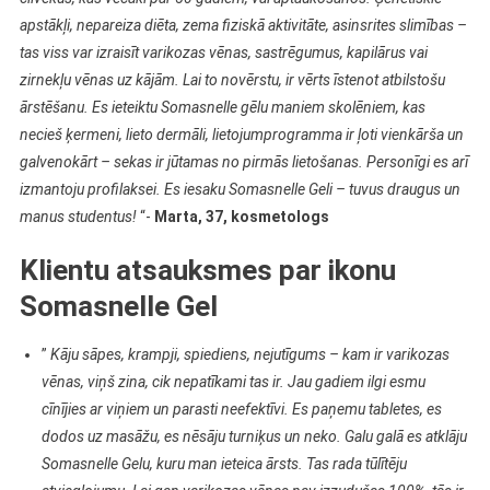
apstākļi, nepareiza diēta, zema fiziskā aktivitāte, asinsrites slimības –
tas viss var izraisīt varikozas vēnas, sastrēgumus, kapilārus vai
zirnekļu vēnas uz kājām. Lai to novērstu, ir vērts īstenot atbilstošu
ārstēšanu. Es ieteiktu Somasnelle gēlu maniem skolēniem, kas
necieš ķermeni, lieto dermāli, lietojumprogramma ir ļoti vienkārša un
galvenokārt – sekas ir jūtamas no pirmās lietošanas. Personīgi es arī
izmantoju profilaksei. Es iesaku Somasnelle Geli – tuvus draugus un
manus studentus!
“-
Marta, 37, kosmetologs
Klientu atsauksmes par ikonu
Somasnelle Gel
”
Kāju sāpes, krampji, spiediens, nejutīgums – kam ir varikozas
vēnas, viņš zina, cik nepatīkami tas ir. Jau gadiem ilgi esmu
cīnījies ar viņiem un parasti neefektīvi. Es paņemu tabletes, es
dodos uz masāžu, es nēsāju turniķus un neko. Galu galā es atklāju
Somasnelle Gelu, kuru man ieteica ārsts. Tas rada tūlītēju