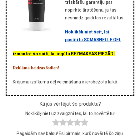
trīskāršu garantiju par
nopirkto ārstēšanu, ja tas
nesniedz gaidītos rezultātus.
Noklikšķiniet šeit, lai
pasūtītu SOMASNELLE GEL
izmantot šo saiti, lai iegūtu BEZMAKSAS PIEGĀDI
Reklāma beidzas šodien!
Krājumu izsīkuma dēļ veicināšana ir ierobežota laikā
Kā jūs vērtējat šo produktu?
Noklikšķiniet uz zvaigznītes, lai to novērtētu!
Pagaidām nav balsu! Esi pirmais, kurš novērtē šo ziņu.