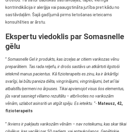
drošību. Tā satur dabiskas sastāvdaļas, tāpēc vienīgā
kontrindikācija ir alerģija vai paaugstināta jutība pret kādu no
sastāvdaļām. Šajā gadījumā pirms lietošanas ieteicams
konsultēties ar ārstu.
Ekspertu viedoklis par Somasnelle
gēlu
”
Somasnelle Gel ir produkts, kas izceļas ar citiem varikozas vēnu
preparātiem. Tas rada reljefu, ir drošs sastāvs un atkārtoti ilgstoši
ietekmē manus pacientus. Kā fizioterapeits es zinu, ka ir ārkārtīgi
svarīgi, lai būtu pareiza diēta, vingrinājumi, vingrinājumi, bet arī lai
atbalstītu ķermeni no ārpuses. Tikai apvienojot visus šos elementus,
jūs varat sasniegt vēlamo rezultātu – atbrīvoties no varikozām
vēnām, uzlabot asinsriti un atgūt spēju. Es ieteiktu.
“-
Mateusz, 42,
fizioterapeits
”
Ikviens ir pakļauts varikozām vēnām – nav noteikumu, kas skar tikai
cilvēkus, kas vecāki par 50 gadiem, vai aptaukošanos. Ģenētiskie