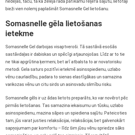
nedēļas, taču, tā kā želeja rada patīkamu reljefa sajūtu, lietotāji
bieži vien nolemj paplašināt Somasnelle Gel lietošanu.
Somasnelle gēla lietošanas
ietekme
Somasnelle Gel darbojas visaptveroši. Tā sastāvā esošās
sastāvdaļas ir dabiskas un spēcīgi atjaunojošas. Līdz ar to tie
ne tikai apgrūtina ķermeni, bet arī atbalsta to ar novatorisku
metodi. Gela saturs pozitīvi ietekmē asinsspiedienu, uzlabo
vēnu caurlaidību, padara to sienas elastīgākas un samazina
varikozas vēnu un citu sirds un asinsvadu slimību risku.
Somasnelle gēls ir uz ādas lietots preparāts, ko var novērot pēc
pirmās lietošanas. Tas samazina iekaisumu un tūsku, uzlabo
asinsspiedienu, mazina sāpes un spiediena sajūtu. Pateicoties
tam, jūs varat justies relaksācijai, relaksācijai, bet galvenokārt
sapņojumam par komfortu – līdz šim jūsu vēnu spriedze sāks