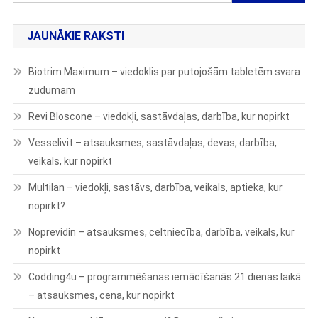
for:
JAUNĀKIE RAKSTI
Biotrim Maximum – viedoklis par putojošām tabletēm svara
zudumam
Revi Bloscone – viedokļi, sastāvdaļas, darbība, kur nopirkt
Vesselivit – atsauksmes, sastāvdaļas, devas, darbība,
veikals, kur nopirkt
Multilan – viedokļi, sastāvs, darbība, veikals, aptieka, kur
nopirkt?
Noprevidin – atsauksmes, celtniecība, darbība, veikals, kur
nopirkt
Codding4u – programmēšanas iemācīšanās 21 dienas laikā
– atsauksmes, cena, kur nopirkt