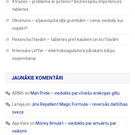
Xtrazex – problēma ar potenci? Bezrecepšu impotences
tabletes
Olinaturis – atjaunojoša eļļa grumbām – cena, viedokļi, kur
nopirkt?
Flexoni locītavām – tabletes pret kauliem un locītavām
Intensare Leffer – elektrokoagulatora pārskats kārpu
noņemšanai
JAUNĀKIE KOMENTĀRI
ARNIS
on
Man Pride – viedoklis par vīriešu erekcijas gēlu
Latvija
on
Jinx Repellent Magic Formula – reversās darbības
svece
Aija Vare
on
Money Amulet – viedoklis par amuletu par
veiksmi