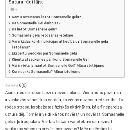
Satura rādītājs:
–
Viedoklis
Kam ir ieteicams lietot Somsanelle gelu?
Par
Kā Somasnelle Gel darbojas?
Preparātu,
Kā lietot Somasnelle gelu?
Kas
Somasnelle gēla lietošanas ietekme
Novērš
Vai ir kādas kontrindikācijas attiecībā uz Somasnelle gela
Varikozas
lietošanu?
Vēnas
Ekspertu viedoklis par Somasnelle gēlu
Klientu atsauksmes par ikonu Somasnelle Gel
Vai ir vērts izmantot Somasnelle Gel? Mūsu vērtējums
Kur nopirkt Somasnelle? Mūsu ieteikums
0
(
0
)
Asinsrites slimības bieži ir nāves cēlonis. Viena no to pazīmēm
ir varikozas vēnas, kas norāda, ka vēnas nav caurredzamība. Tie
rodas stresa, ierobežotas fiziskās aktivitātes, kā arī nepareiza
uztura dēļ. Tomēr ir veidi, kā tos novērst un novērst. Somasnelle
gēls ir ļoti populārs. Vai tas tiešām var efektīvi samazināt
varikozas vēnas un aizvērt asinsvadus? Mēs nolēmām to