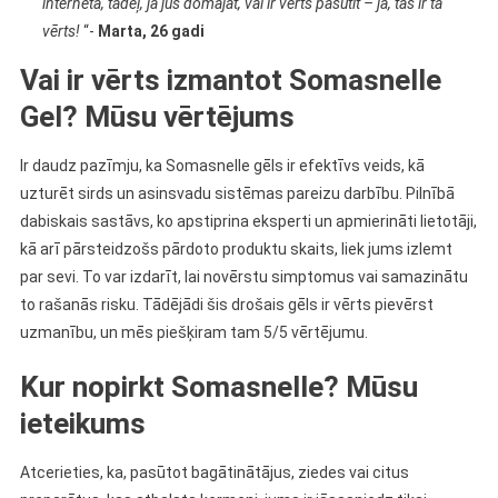
internetā, tādēļ, ja jūs domājat, vai ir vērts pasūtīt – jā, tas ir tā
vērts!
“-
Marta, 26 gadi
Vai ir vērts izmantot Somasnelle
Gel? Mūsu vērtējums
Ir daudz pazīmju, ka Somasnelle gēls ir efektīvs veids, kā
uzturēt sirds un asinsvadu sistēmas pareizu darbību. Pilnībā
dabiskais sastāvs, ko apstiprina eksperti un apmierināti lietotāji,
kā arī pārsteidzošs pārdoto produktu skaits, liek jums izlemt
par sevi. To var izdarīt, lai novērstu simptomus vai samazinātu
to rašanās risku. Tādējādi šis drošais gēls ir vērts pievērst
uzmanību, un mēs piešķiram tam 5/5 vērtējumu.
Kur nopirkt Somasnelle? Mūsu
ieteikums
Atcerieties, ka, pasūtot bagātinātājus, ziedes vai citus