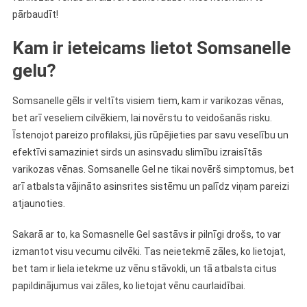
pārbaudīt!
Kam ir ieteicams lietot Somsanelle
gelu?
Somsanelle gēls ir veltīts visiem tiem, kam ir varikozas vēnas,
bet arī veseliem cilvēkiem, lai novērstu to veidošanās risku.
Īstenojot pareizo profilaksi, jūs rūpējieties par savu veselību un
efektīvi samaziniet sirds un asinsvadu slimību izraisītās
varikozas vēnas. Somsanelle Gel ne tikai novērš simptomus, bet
arī atbalsta vājināto asinsrites sistēmu un palīdz viņam pareizi
atjaunoties.
Sakarā ar to, ka Somasnelle Gel sastāvs ir pilnīgi drošs, to var
izmantot visu vecumu cilvēki. Tas neietekmē zāles, ko lietojat,
bet tam ir liela ietekme uz vēnu stāvokli, un tā atbalsta citus
papildinājumus vai zāles, ko lietojat vēnu caurlaidībai.