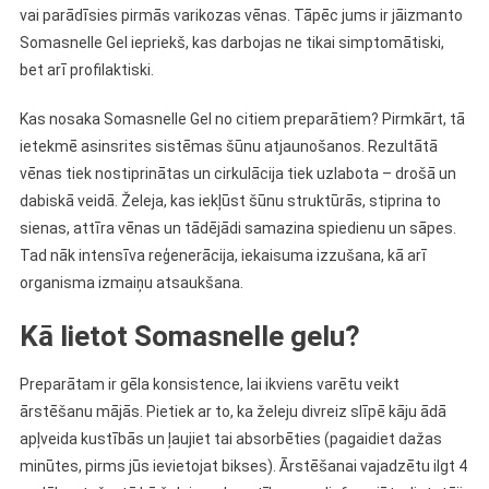
vai parādīsies pirmās varikozas vēnas. Tāpēc jums ir jāizmanto
Somasnelle Gel iepriekš, kas darbojas ne tikai simptomātiski,
bet arī profilaktiski.
Kas nosaka Somasnelle Gel no citiem preparātiem? Pirmkārt, tā
ietekmē asinsrites sistēmas šūnu atjaunošanos. Rezultātā
vēnas tiek nostiprinātas un cirkulācija tiek uzlabota – drošā un
dabiskā veidā. Želeja, kas iekļūst šūnu struktūrās, stiprina to
sienas, attīra vēnas un tādējādi samazina spiedienu un sāpes.
Tad nāk intensīva reģenerācija, iekaisuma izzušana, kā arī
organisma izmaiņu atsaukšana.
Kā lietot Somasnelle gelu?
Preparātam ir gēla konsistence, lai ikviens varētu veikt
ārstēšanu mājās. Pietiek ar to, ka želeju divreiz slīpē kāju ādā
apļveida kustībās un ļaujiet tai absorbēties (pagaidiet dažas
minūtes, pirms jūs ievietojat bikses). Ārstēšanai vajadzētu ilgt 4