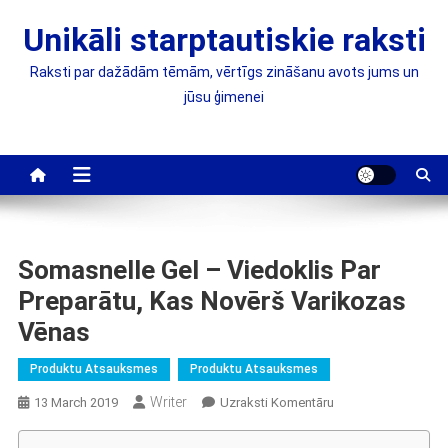
Skip
Unikāli starptautiskie raksti
to
content
Raksti par dažādām tēmām, vērtīgs zināšanu avots jums un
jūsu ģimenei
Somasnelle Gel – Viedoklis Par
Preparātu, Kas Novērš Varikozas
Vēnas
Produktu Atsauksmes
Produktu Atsauksmes
Writer
On
13 March 2019
Uzraksti Komentāru
Somasnelle
Gel