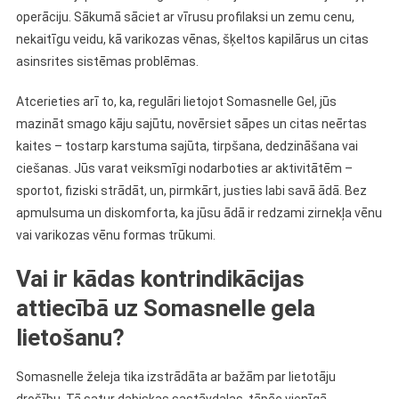
operāciju. Sākumā sāciet ar vīrusu profilaksi un zemu cenu,
nekaitīgu veidu, kā varikozas vēnas, šķeltos kapilārus un citas
asinsrites sistēmas problēmas.
Atcerieties arī to, ka, regulāri lietojot Somasnelle Gel, jūs
mazināt smago kāju sajūtu, novērsiet sāpes un citas neērtas
kaites – tostarp karstuma sajūta, tirpšana, dedzināšana vai
ciešanas. Jūs varat veiksmīgi nodarboties ar aktivitātēm –
sportot, fiziski strādāt, un, pirmkārt, justies labi savā ādā. Bez
apmulsuma un diskomforta, ka jūsu ādā ir redzami zirnekļa vēnu
vai varikozas vēnu formas trūkumi.
Vai ir kādas kontrindikācijas
attiecībā uz Somasnelle gela
lietošanu?
Somasnelle želeja tika izstrādāta ar bažām par lietotāju