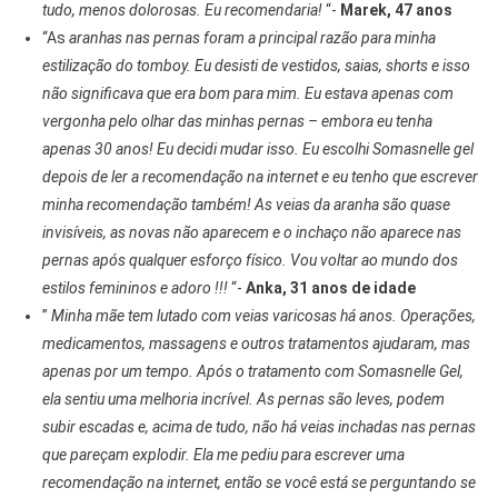
tudo, menos dolorosas. Eu recomendaria!
“-
Marek, 47 anos
“As
aranhas nas pernas foram a principal razão para minha
estilização do tomboy. Eu desisti de vestidos, saias, shorts e isso
não significava que era bom para mim. Eu estava apenas com
vergonha pelo olhar das minhas pernas – embora eu tenha
apenas 30 anos! Eu decidi mudar isso. Eu escolhi Somasnelle gel
depois de ler a recomendação na internet e eu tenho que escrever
minha recomendação também! As veias da aranha são quase
invisíveis, as novas não aparecem e o inchaço não aparece nas
pernas após qualquer esforço físico. Vou voltar ao mundo dos
estilos femininos e adoro !!!
“-
Anka, 31 anos de idade
”
Minha mãe tem lutado com veias varicosas há anos. Operações,
medicamentos, massagens e outros tratamentos ajudaram, mas
apenas por um tempo. Após o tratamento com Somasnelle Gel,
ela sentiu uma melhoria incrível. As pernas são leves, podem
subir escadas e, acima de tudo, não há veias inchadas nas pernas
que pareçam explodir. Ela me pediu para escrever uma
recomendação na internet, então se você está se perguntando se