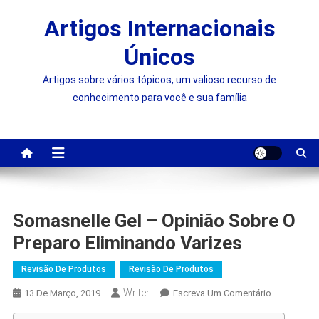
Skip
Artigos Internacionais
to
content
Únicos
Artigos sobre vários tópicos, um valioso recurso de
conhecimento para você e sua família
Somasnelle Gel – Opinião Sobre O
Preparo Eliminando Varizes
Revisão De Produtos
Revisão De Produtos
Writer
On
13 De Março, 2019
Escreva Um Comentário
Somasnell