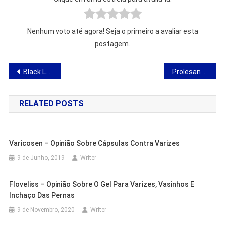
Nenhum voto até agora! Seja o primeiro a avaliar esta
postagem.
Navegação
Black Latte – opinião sobre uma bebida de emagrecimento
Prolesan Pure – opinião sobre queimador de gordura
de
RELATED POSTS
artigos
Varicosen – Opinião Sobre Cápsulas Contra Varizes
9 de Junho, 2019
Writer
Floveliss – Opinião Sobre O Gel Para Varizes, Vasinhos E
Inchaço Das Pernas
9 de Novembro, 2020
Writer