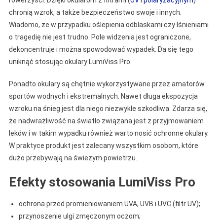
rowerzyści. Dzięki okularom z filtrami (
UV
i
polaryzacyjnym
)
chronią wzrok, a także bezpieczeństwo swoje i innych.
Wiadomo, że w przypadku oślepienia odblaskami czy lśnieniami
o tragedię nie jest trudno. Pole widzenia jest ograniczone,
dekoncentruje i można spowodować wypadek. Da się tego
uniknąć stosując okulary LumiViss Pro.
Ponadto okulary są chętnie wykorzystywane przez amatorów
sportów wodnych i ekstremalnych. Nawet długa ekspozycja
wzroku na śnieg jest dla niego niezwykle szkodliwa. Zdarza się,
że nadwrażliwość na światło związana jest z przyjmowaniem
leków i w takim wypadku również warto nosić ochronne okulary.
W praktyce produkt jest zalecany wszystkim osobom, które
dużo przebywają na świeżym powietrzu.
Efekty stosowania LumiViss Pro
ochrona przed promieniowaniem UVA, UVB i UVC (filtr UV);
przynoszenie ulgi zmęczonym oczom;