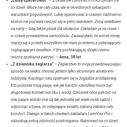
„Lubię spacerować”
–
Z okularów LumiViss Pro korzystam na
co dzień. Może nie cały czas, ale w określonych sytuacjach i
warunkach pogodowych. Lubię spacerować a czasem nadmierne
słońce nie pozwala cieszyć się w pełni widokiem. Zimą uwielbiam
na narty – tutaj także plusik dla okularów. Zakładam je na rower i
w czasie prowadzenia samochodu. Zauważyłam, że wzrok mniej
męczy się a przede wszystkim nie mam problemu z oślepiającym
i ogłupiającym światłem. Filtry pochłaniają je, dzięki czemu
można spokojnie patrzeć.
–
Anna, 38 lat
„Z dziennika żeglarza”
–
Żeglarstwo to moja prawdziwa pasja i
sposób na relaks, chociaż jestem tylko skromnym amatorem-
hobbystą. Każdego roku spełniam się w żegludze śródlądowej.
Kto podziela moją pasję, wie jak bardzo szkodliwy może być
długotrwały kontakt wzroku z wodą. Człowiek chce patrzeć na
otaczające widoki (nie są tak jednolite jak wiele osób sądzi) i
odpocząć a bywa, że oślepiające światło zabiera zabiera cały
komfort. Dlatego w takich chwilach zakładam LumiViss Pro i
odzyskuję pełną zdolność postrzegania. Natomiast na co dzień