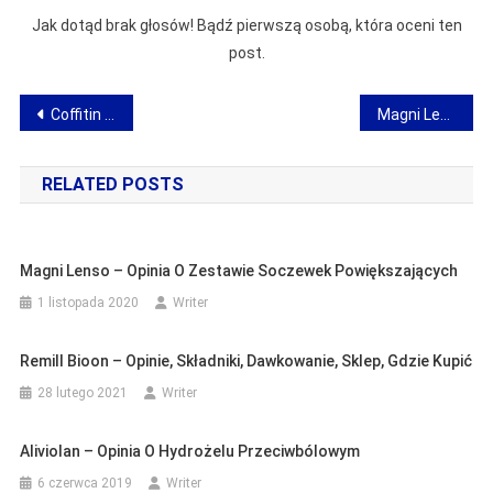
Jak dotąd brak głosów! Bądź pierwszą osobą, która oceni ten
post.
Nawigacja
Coffitin – opinie o kawowym preparacie na odchudzanie
Magni Lenso – opinia o zestawie soczewek powiększających
wpisu
RELATED POSTS
Magni Lenso – Opinia O Zestawie Soczewek Powiększających
1 listopada 2020
Writer
Remill Bioon – Opinie, Składniki, Dawkowanie, Sklep, Gdzie Kupić
28 lutego 2021
Writer
Aliviolan – Opinia O Hydrożelu Przeciwbólowym
6 czerwca 2019
Writer