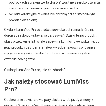
podróbkach sprawia, że ta „furtka” zostaje szeroko otwarta,
co grozi zmęczeniem i pogorszeniem wzroku;
okulary korekcyjne również nie chronią przed szkodliwym
promieniowaniem;
Okulary LumiViss Pro posiadają powłokę ochronną, która nie
dopuszcza do powstawania zarysowań. Dzięki temu produkt
służy przez wiele lat i stale zapewnia komfortowe widzenie. Do
jego produkcji użyto materiałów wysokiej jakości, co również
wpływa na wysoką trwałość i odporność na niekorzystne
czynniki zewnętrzne.
Okulary LumiViss Pro są „nie do zdarcia”.
Jak należy stosować LumiViss
Pro?
Opakowanie zawiera dwie pary okularów: do jazdy w nocy z
ciemnożółtymi, rozświetlającymi szkłami i do jazdy w dzień z