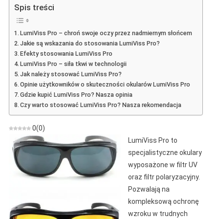
Pro
Spis treści
–
Opinia
LumiViss Pro – chroń swoje oczy przez nadmiernym słońcem
O
Jakie są wskazania do stosowania LumiViss Pro?
Specjalistycznych
Efekty stosowania LumiViss Pro
Okularach
LumiViss Pro – siła tkwi w technologii
Jak należy stosować LumiViss Pro?
Opinie użytkowników o skuteczności okularów LumiViss Pro
Gdzie kupić LumiViss Pro? Nasza opinia
Czy warto stosować LumiViss Pro? Nasza rekomendacja
0
(
0
)
LumiViss Pro to
specjalistyczne okulary
wyposażone w filtr UV
oraz filtr polaryzacyjny.
Pozwalają na
kompleksową ochronę
wzroku w trudnych