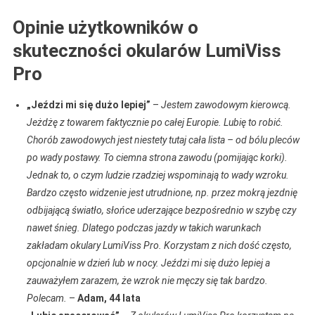
Opinie użytkowników o
skuteczności okularów LumiViss
Pro
„Jeździ mi się dużo lepiej”
–
Jestem zawodowym kierowcą.
Jeżdżę z towarem faktycznie po całej Europie. Lubię to robić.
Chorób zawodowych jest niestety tutaj cała lista – od bólu pleców
po wady postawy. To ciemna strona zawodu (pomijając korki).
Jednak to, o czym ludzie rzadziej wspominają to wady wzroku.
Bardzo często widzenie jest utrudnione, np. przez mokrą jezdnię
odbijającą światło, słońce uderzające bezpośrednio w szybę czy
nawet śnieg. Dlatego podczas jazdy w takich warunkach
zakładam okulary LumiViss Pro. Korzystam z nich dość często,
opcjonalnie w dzień lub w nocy. Jeździ mi się dużo lepiej a
zauważyłem zarazem, że wzrok nie męczy się tak bardzo.
Polecam.
–
Adam, 44 lata