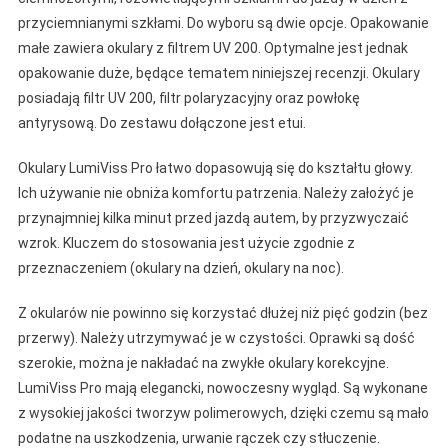
przyciemnianymi szkłami. Do wyboru są dwie opcje. Opakowanie
małe zawiera okulary z filtrem UV 200. Optymalne jest jednak
opakowanie duże, będące tematem niniejszej recenzji. Okulary
posiadają filtr UV 200, filtr polaryzacyjny oraz powłokę
antyrysową. Do zestawu dołączone jest etui.
Okulary LumiViss Pro łatwo dopasowują się do kształtu głowy.
Ich używanie nie obniża komfortu patrzenia. Należy założyć je
przynajmniej kilka minut przed jazdą autem, by przyzwyczaić
wzrok. Kluczem do stosowania jest użycie zgodnie z
przeznaczeniem (okulary na dzień, okulary na noc).
Z okularów nie powinno się korzystać dłużej niż pięć godzin (bez
przerwy). Należy utrzymywać je w czystości. Oprawki są dość
szerokie, można je nakładać na zwykłe okulary korekcyjne.
LumiViss Pro mają elegancki, nowoczesny wygląd. Są wykonane
z wysokiej jakości tworzyw polimerowych, dzięki czemu są mało
podatne na uszkodzenia, urwanie rączek czy stłuczenie.