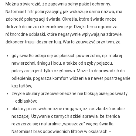
Można stwierdzić, że zapewnia pełny pakiet ochronny.
Natomiast filtr polaryzacyjny, jak wskazuje sama nazwa, ma
zdolność polaryzacji światła. Określa, które światło może
dotrzeć do oczu i ukierunkowuje je. Dzięki temu ogranicza
różnorodne odblaski, które negatywnie wpływają na zdrowie,
dekoncentrują i dezorientują. Warto zauważyć przy tym, że:
gdy światło odbija się od płaskich powierzchni, np. mokrej
nawierzchni, śniegu i lodu, a także od szyby pojazdu,
polaryzacja jest tylko częściowa. Może to doprowadzić do
oślepienia, pogarsza komfort widzenia a nawet postrzeganie
kształtów;
zwykle okulary przeciwsłoneczne nie blokują białej poświaty
– odblasków;
okulary przeciwsłoneczne mogą wręcz zaszkodzić osobie
noszącej. Używanie czarnych szkieł sprawia, że źrenica
rozszerza się i naturalnie „wpuszcza” więcej światła.
Natomiast brak odpowiednich filtrów w okularach –