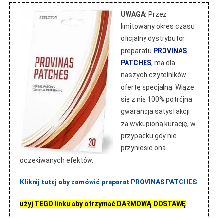
UWAGA:
Przez
limitowany okres czasu
oficjalny dystrybutor
preparatu
PROVINAS
PATCHES
, ma dla
naszych czytelników
ofertę specjalną. Wiąże
się z nią 100% potrójna
gwarancja satysfakcji
za wykupioną kurację, w
przypadku gdy nie
przyniesie ona
oczekiwanych efektów.
Kliknij tutaj aby zamówić preparat PROVINAS PATCHES
użyj TEGO linku aby otrzymać DARMOWĄ DOSTAWĘ