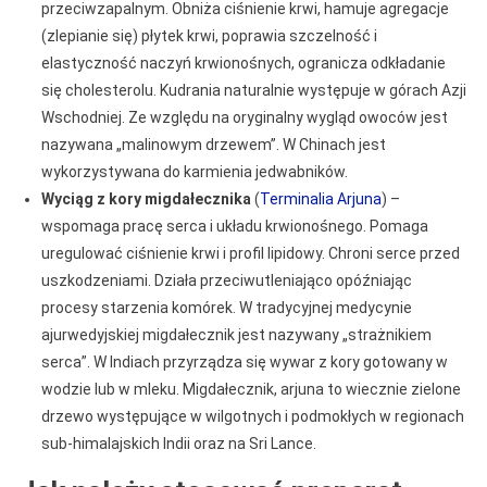
przeciwzapalnym. Obniża ciśnienie krwi, hamuje agregacje
(zlepianie się) płytek krwi, poprawia szczelność i
elastyczność naczyń krwionośnych, ogranicza odkładanie
się cholesterolu. Kudrania naturalnie występuje w górach Azji
Wschodniej. Ze względu na oryginalny wygląd owoców jest
nazywana „malinowym drzewem”. W Chinach jest
wykorzystywana do karmienia jedwabników.
Wyciąg z kory migdałecznika
(
Terminalia Arjuna
) –
wspomaga pracę serca i układu krwionośnego. Pomaga
uregulować ciśnienie krwi i profil lipidowy. Chroni serce przed
uszkodzeniami. Działa przeciwutleniająco opóźniając
procesy starzenia komórek. W tradycyjnej medycynie
ajurwedyjskiej migdałecznik jest nazywany „strażnikiem
serca”. W Indiach przyrządza się wywar z kory gotowany w
wodzie lub w mleku. Migdałecznik, arjuna to wiecznie zielone
drzewo występujące w wilgotnych i podmokłych w regionach
sub-himalajskich Indii oraz na Sri Lance.