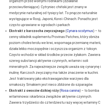
organizm przed wolnymi rodnikami (działanie
przeciwutleniające). Cytryniec chiński jest znany w
medycynie naturalnej od tysięcy lat. To pnącze naturalnie
występujące w Rosji, Japonii, Korei i Chinach. Ponadto jest
często uprawiane w ogrodach i parkach
Ekstrakt z karczocha zwyczajnego
(
Cynara scolymus
) – to
cenny składnik suplementu Provinas Patches, który obniża
poziom cholesterolu we krwi, wspomaga przemianę materii,
działa lekko moczopędnie i oczyszcza organizm z toksyn.
Często wchodzi w skład środków przeciw żylakom. Zawiera
szereg substancji aktywnie czynnych, witamin i soli
mineralnych. Za najważniejsze związki uważa się cynarynę i
inulinę. Karczoch zwyczajny ma także znaczenie w kuchni.
Jest traktowany jako ekstrawaganckie warzywo dla
smakoszy. Smakiem jest nieco zbliżone do szparagów.
Ekstrakt z owoców dzikiej róży
(
Rosa canina
) – to bomba
witaminowa i skarbnica związków aktywnie czynnych.
Zawiera trzydzieści do czterdziestu razy więcej witaminy C