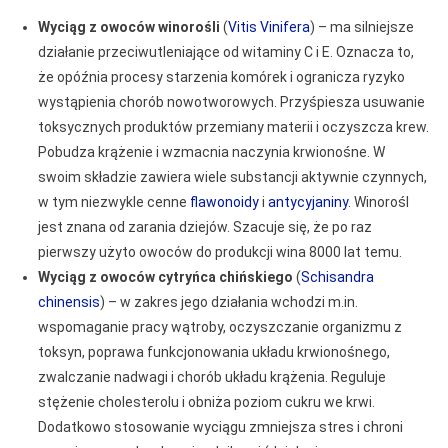
Wyciąg z owoców winorośli
(
Vitis Vinifera
) – ma silniejsze
działanie przeciwutleniające od witaminy C i E. Oznacza to,
że opóźnia procesy starzenia komórek i ogranicza ryzyko
wystąpienia chorób nowotworowych. Przyśpiesza usuwanie
toksycznych produktów przemiany materii i oczyszcza krew.
Pobudza krążenie i wzmacnia naczynia krwionośne. W
swoim składzie zawiera wiele substancji aktywnie czynnych,
w tym niezwykle cenne
flawonoidy
i
antycyjaniny
. Winorośl
jest znana od zarania dziejów. Szacuje się, że po raz
pierwszy użyto owoców do produkcji wina 8000 lat temu.
Wyciąg z owoców cytryńca chińskiego
(
Schisandra
chinensis
) – w zakres jego działania wchodzi m.in.
wspomaganie pracy wątroby, oczyszczanie organizmu z
toksyn, poprawa funkcjonowania układu krwionośnego,
zwalczanie nadwagi i chorób układu krążenia. Reguluje
stężenie cholesterolu i obniża poziom cukru we krwi.
Dodatkowo stosowanie wyciągu zmniejsza stres i chroni