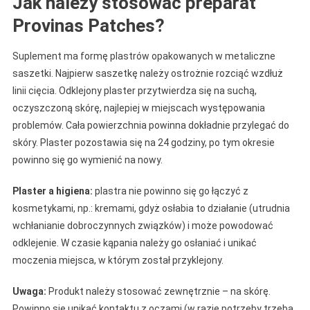
Jak należy stosować preparat
Provinas Patches?
Suplement ma formę plastrów opakowanych w metaliczne
saszetki. Najpierw saszetkę należy ostrożnie rozciąć wzdłuż
linii cięcia. Odklejony plaster przytwierdza się na suchą,
oczyszczoną skórę, najlepiej w miejscach występowania
problemów. Cała powierzchnia powinna dokładnie przylegać do
skóry. Plaster pozostawia się na 24 godziny, po tym okresie
powinno się go wymienić na nowy.
Plaster a higiena:
plastra nie powinno się go łączyć z
kosmetykami, np.: kremami, gdyż osłabia to działanie (utrudnia
wchłanianie dobroczynnych związków) i może powodować
odklejenie. W czasie kąpania należy go osłaniać i unikać
moczenia miejsca, w którym został przyklejony.
Uwaga:
Produkt należy stosować zewnętrznie – na skórę.
Powinno się unikać kontaktu z oczami (w razie potrzeby trzeba