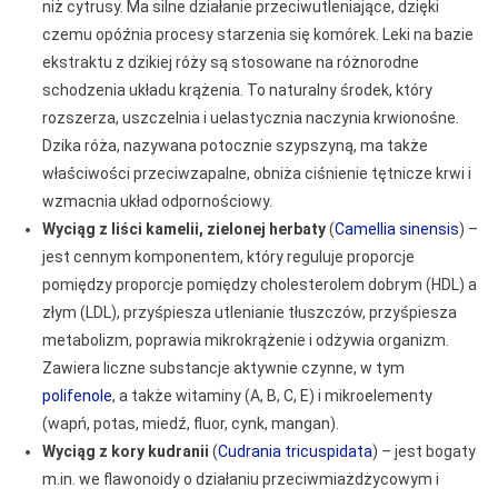
niż cytrusy. Ma silne działanie przeciwutleniające, dzięki
czemu opóźnia procesy starzenia się komórek. Leki na bazie
ekstraktu z dzikiej róży są stosowane na różnorodne
schodzenia układu krążenia. To naturalny środek, który
rozszerza, uszczelnia i uelastycznia naczynia krwionośne.
Dzika róża, nazywana potocznie szypszyną, ma także
właściwości przeciwzapalne, obniża ciśnienie tętnicze krwi i
wzmacnia układ odpornościowy.
Wyciąg z liści kamelii, zielonej herbaty
(
Camellia sinensis
) –
jest cennym komponentem, który reguluje proporcje
pomiędzy proporcje pomiędzy cholesterolem dobrym (HDL) a
złym (LDL), przyśpiesza utlenianie tłuszczów, przyśpiesza
metabolizm, poprawia mikrokrążenie i odżywia organizm.
Zawiera liczne substancje aktywnie czynne, w tym
polifenole
, a także witaminy (A, B, C, E) i mikroelementy
(wapń, potas, miedź, fluor, cynk, mangan).
Wyciąg z kory kudranii
(
Cudrania tricuspidata
) – jest bogaty
m.in. we flawonoidy o działaniu przeciwmiażdżycowym i