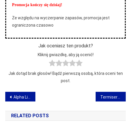
Promocja kończy się dzisiaj!
Ze względu na wyczerpanie zapasów, promocja jest
ograniczona czasowo
Jak oceniasz ten produkt?
Kliknij gwiazdkę, aby ją ocenić!
Jak dotąd brak głosów! Bądź pierwszą osobą, która oceni ten
post.
Nawigacja
Alpha Lingmind – nauka angielskiego dla opornych – innowacyjna metoda binaural beats!
Termiseran Ultra – opinia o preparacie na zaparcia
wpisu
RELATED POSTS