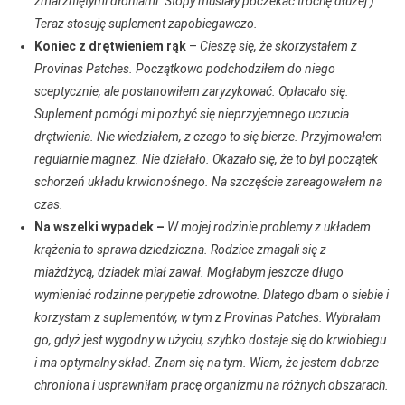
zmarzniętymi dłoniami. Stopy musiały poczekać trochę dłużej:)
Teraz stosuję suplement zapobiegawczo.
Koniec z drętwieniem rąk
–
Cieszę się, że skorzystałem z
Provinas Patches. Początkowo podchodziłem do niego
sceptycznie, ale postanowiłem zaryzykować. Opłacało się.
Suplement pomógł mi pozbyć się nieprzyjemnego uczucia
drętwienia. Nie wiedziałem, z czego to się bierze. Przyjmowałem
regularnie magnez. Nie działało. Okazało się, że to był początek
schorzeń układu krwionośnego. Na szczęście zareagowałem na
czas.
Na wszelki wypadek –
W mojej rodzinie problemy z układem
krążenia to sprawa dziedziczna. Rodzice zmagali się z
miażdżycą, dziadek miał zawał. Mogłabym jeszcze długo
wymieniać rodzinne perypetie zdrowotne. Dlatego dbam o siebie i
korzystam z suplementów, w tym z Provinas Patches. Wybrałam
go, gdyż jest wygodny w użyciu, szybko dostaje się do krwiobiegu
i ma optymalny skład. Znam się na tym. Wiem, że jestem dobrze
chroniona i usprawniłam pracę organizmu na różnych obszarach.