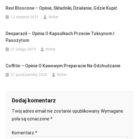
Revi Bloscone – Opinie, Składniki, Działanie, Gdzie Kupić
12 sierpnia 2021
Writer
Desparazil – Opinia O Kapsułkach Przeciw Toksynom I
Pasożytom
21 lutego 2019
Writer
Coffitin – Opinie O Kawowym Preparacie Na Odchudzanie
31 października 2020
Writer
Dodaj komentarz
Twój adres email nie zostanie opublikowany.
Wymagane
pola są oznaczone
*
Komentarz
*