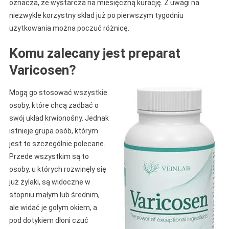
oznacza, że wystarcza na miesięczną kurację. Z uwagi na
niezwykle korzystny skład już po pierwszym tygodniu
użytkowania można poczuć różnicę.
Komu zalecany jest preparat
Varicosen?
Mogą go stosować wszystkie
osoby, które chcą zadbać o
swój układ krwionośny. Jednak
istnieje grupa osób, którym
jest to szczególnie polecane.
Przede wszystkim są to
osoby, u których rozwinęły się
już żylaki, są widoczne w
stopniu małym lub średnim,
ale widać je gołym okiem, a
pod dotykiem dłoni czuć