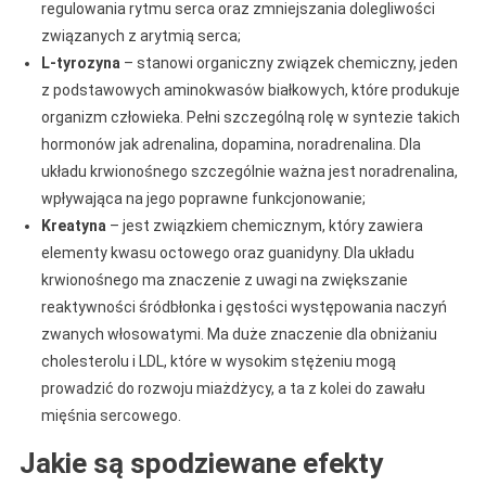
regulowania rytmu serca oraz zmniejszania dolegliwości
związanych z arytmią serca;
L-tyrozyna
– stanowi organiczny związek chemiczny, jeden
z podstawowych aminokwasów białkowych, które produkuje
organizm człowieka. Pełni szczególną rolę w syntezie takich
hormonów jak adrenalina, dopamina, noradrenalina. Dla
układu krwionośnego szczególnie ważna jest noradrenalina,
wpływająca na jego poprawne funkcjonowanie;
Kreatyna
– jest związkiem chemicznym, który zawiera
elementy kwasu octowego oraz guanidyny. Dla układu
krwionośnego ma znaczenie z uwagi na zwiększanie
reaktywności śródbłonka i gęstości występowania naczyń
zwanych włosowatymi. Ma duże znaczenie dla obniżaniu
cholesterolu i LDL, które w wysokim stężeniu mogą
prowadzić do rozwoju miażdżycy, a ta z kolei do zawału
mięśnia sercowego.
Jakie są spodziewane efekty