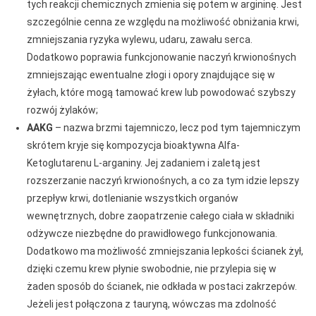
tych reakcji chemicznych zmienia się potem w argininę. Jest
szczególnie cenna ze względu na możliwość obniżania krwi,
zmniejszania ryzyka wylewu, udaru, zawału serca.
Dodatkowo poprawia funkcjonowanie naczyń krwionośnych
zmniejszając ewentualne złogi i opory znajdujące się w
żyłach, które mogą tamować krew lub powodować szybszy
rozwój żylaków;
AAKG
– nazwa brzmi tajemniczo, lecz pod tym tajemniczym
skrótem kryje się kompozycja bioaktywna Alfa-
Ketoglutarenu L-arganiny. Jej zadaniem i zaletą jest
rozszerzanie naczyń krwionośnych, a co za tym idzie lepszy
przepływ krwi, dotlenianie wszystkich organów
wewnętrznych, dobre zaopatrzenie całego ciała w składniki
odżywcze niezbędne do prawidłowego funkcjonowania.
Dodatkowo ma możliwość zmniejszania lepkości ścianek żył,
dzięki czemu krew płynie swobodnie, nie przylepia się w
żaden sposób do ścianek, nie odkłada w postaci zakrzepów.
Jeżeli jest połączona z tauryną, wówczas ma zdolność