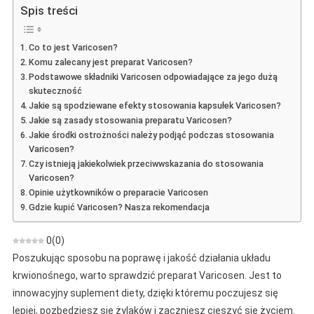
–
Spis treści
Opinia
O
Co to jest Varicosen?
Kapsułkach
Komu zalecany jest preparat Varicosen?
Przeciw
Podstawowe składniki Varicosen odpowiadające za jego dużą
Żylakom
skuteczność
Jakie są spodziewane efekty stosowania kapsułek Varicosen?
Jakie są zasady stosowania preparatu Varicosen?
Jakie środki ostrożności należy podjąć podczas stosowania
Varicosen?
Czy istnieją jakiekolwiek przeciwwskazania do stosowania
Varicosen?
Opinie użytkowników o preparacie Varicosen
Gdzie kupić Varicosen? Nasza rekomendacja
0
(
0
)
Poszukując sposobu na poprawę i jakość działania układu
krwionośnego, warto sprawdzić preparat Varicosen. Jest to
innowacyjny suplement diety, dzięki któremu poczujesz się
lepiej, pozbędziesz się żylaków i zaczniesz cieszyć się życiem.