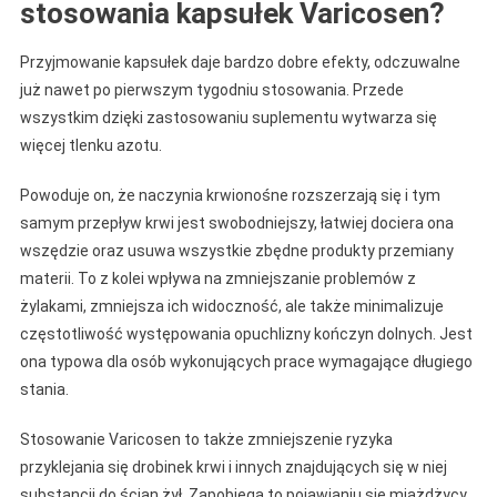
stosowania kapsułek Varicosen?
Przyjmowanie kapsułek daje bardzo dobre efekty, odczuwalne
już nawet po pierwszym tygodniu stosowania. Przede
wszystkim dzięki zastosowaniu suplementu wytwarza się
więcej tlenku azotu.
Powoduje on, że naczynia krwionośne rozszerzają się i tym
samym przepływ krwi jest swobodniejszy, łatwiej dociera ona
wszędzie oraz usuwa wszystkie zbędne produkty przemiany
materii. To z kolei wpływa na zmniejszanie problemów z
żylakami, zmniejsza ich widoczność, ale także minimalizuje
częstotliwość występowania opuchlizny kończyn dolnych. Jest
ona typowa dla osób wykonujących prace wymagające długiego
stania.
Stosowanie Varicosen to także zmniejszenie ryzyka
przyklejania się drobinek krwi i innych znajdujących się w niej
substancji do ścian żył. Zapobiega to pojawianiu się miażdżycy,