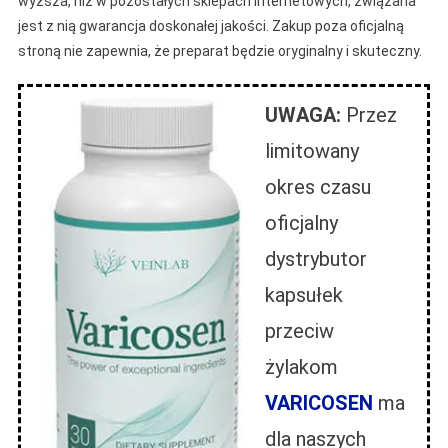
wyższa, niż w pozostałych sklepach internetowych, związana
jest z nią gwarancja doskonałej jakości. Zakup poza oficjalną
stroną nie zapewnia, że preparat będzie oryginalny i skuteczny.
UWAGA:
Przez
limitowany
okres czasu
oficjalny
dystrybutor
kapsułek
przeciw
żylakom
VARICOSEN
ma
dla naszych