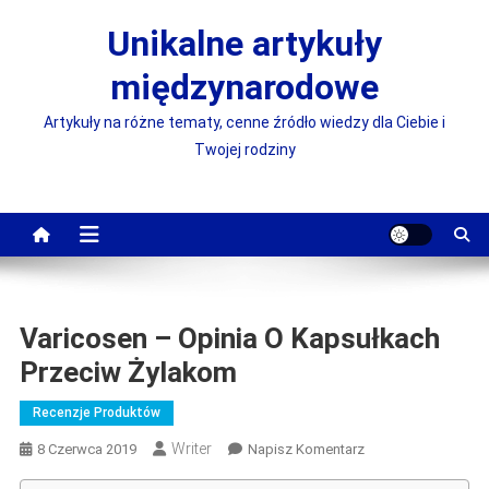
Skip
Unikalne artykuły
to
content
międzynarodowe
Artykuły na różne tematy, cenne źródło wiedzy dla Ciebie i
Twojej rodziny
Varicosen – Opinia O Kapsułkach
Przeciw Żylakom
Recenzje Produktów
Writer
On
8 Czerwca 2019
Napisz Komentarz
Varicosen