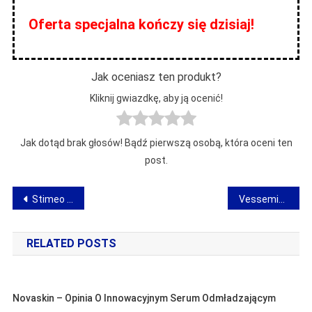
Oferta specjalna kończy się dzisiaj!
Jak oceniasz ten produkt?
Kliknij gwiazdkę, aby ją ocenić!
Jak dotąd brak głosów! Bądź pierwszą osobą, która oceni ten
post.
Nawigacja
Stimeo Patches – opinia o plastrach na potencję
Vessemis Vita – opinia o plastrach na nietrzymanie moczu
wpisu
RELATED POSTS
Novaskin – Opinia O Innowacyjnym Serum Odmładzającym