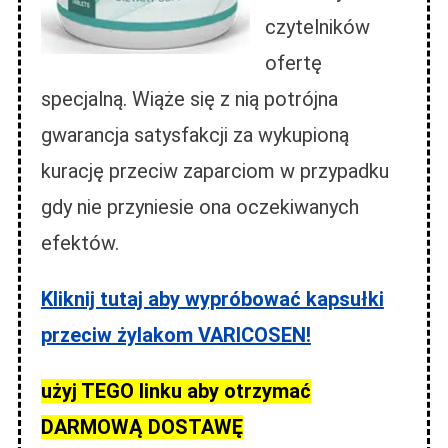
czytelników
ofertę
specjalną. Wiąże się z nią potrójna
gwarancja satysfakcji za wykupioną
kurację przeciw zaparciom w przypadku
gdy nie przyniesie ona oczekiwanych
efektów.
Kliknij tutaj aby wypróbować kapsułki
przeciw żylakom VARICOSEN!
użyj TEGO linku aby otrzymać
DARMOWĄ DOSTAWĘ