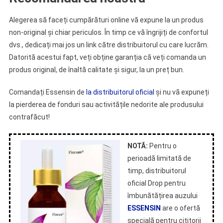
Alegerea să faceți cumpărături online vă expune la un produs
non-original și chiar periculos. În timp ce vă îngrijiți de confortul
dvs., dedicați mai jos un link către distribuitorul cu care lucrăm.
Datorită acestui fapt, veți obține garanția că veți comanda un
produs original, de înaltă calitate și sigur, la un preț bun.
Comandați Essensin de
la distribuitorul oficial
și nu vă expuneți
la pierderea de fonduri sau activitățile nedorite ale produsului
contrafăcut!
NOTĂ:
Pentru o
perioadă limitată de
timp, distribuitorul
oficial Drop pentru
îmbunătățirea auzului
ESSENSIN
are o ofertă
specială pentru cititorii