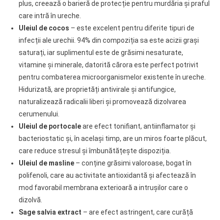
plus, creează o barieră de protecție pentru murdăria și praful
care intră în ureche.
Uleiul de cocos
– este excelent pentru diferite tipuri de
infecții ale urechii. 94% din compoziția sa este acizii grași
saturați, iar suplimentul este de grăsimi nesaturate,
vitamine și minerale, datorită cărora este perfect potrivit
pentru combaterea microorganismelor existente în ureche.
Hidurizată, are proprietăți antivirale și antifungice,
naturalizează radicalii liberi și promovează dizolvarea
cerumenului.
Uleiul de portocale
are efect tonifiant, antiinflamator și
bacteriostatic și, în același timp, are un miros foarte plăcut,
care reduce stresul și îmbunătățește dispoziția.
Uleiul de masline
– conține grăsimi valoroase, bogat în
polifenoli, care au activitate antioxidantă și afectează în
mod favorabil membrana exterioară a intrușilor care o
dizolvă.
Sage salvia extract
– are efect astringent, care curăță