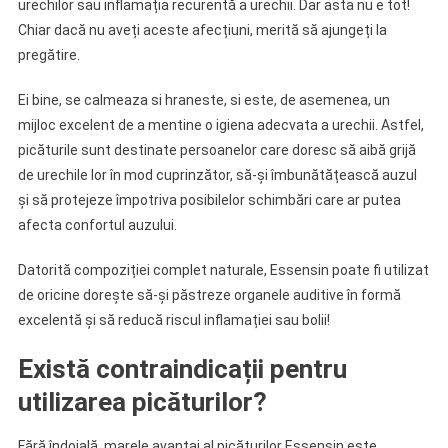
urechilor sau inflamația recurentă a urechii. Dar asta nu e tot!
Chiar dacă nu aveți aceste afecțiuni, merită să ajungeți la
pregătire.
Ei bine, se calmeaza si hraneste, si este, de asemenea, un
mijloc excelent de a mentine o igiena adecvata a urechii. Astfel,
picăturile sunt destinate persoanelor care doresc să aibă grijă
de urechile lor în mod cuprinzător, să-și îmbunătățească auzul
și să protejeze împotriva posibilelor schimbări care ar putea
afecta confortul auzului.
Datorită compoziției complet naturale, Essensin poate fi utilizat
de oricine dorește să-și păstreze organele auditive în formă
excelentă și să reducă riscul inflamației sau bolii!
Există contraindicații pentru
utilizarea picăturilor?
Fără îndoială, marele avantaj al picăturilor Essensin este