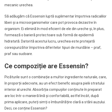
mecanic urechea.
Să adăugăm că Essensin luptă suplimentar împotriva radicalilor
liberi și a microorganismelor care pot provoca dezastre în
organism. Ei elimină în mod eficient de ele din ureche și, în plus,
formează o barieră protectoare sub formă de epidermă
hidratată. Datorită acestui lucru, urechea este protejată
corespunzător împotriva diferitelor tipuri de murdărie – praf,
praf sau sudoare.
Ce compoziție are Essensin?
Picăturile sunt o combinație a multor ingrediente naturale, care,
în proporții adecvate, au un efect benefic asupra pielii stratului
interior al urechii. Absorbția compușilor conținute în preparat
are loc într-o manieră lină și confortabilă, astfel încât, după
prima aplicare, puteți simți o îmbunătățire clară a stării auzului.
Deci, ce conține Essensin?