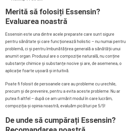
Merită să folosiți Essensin?
Evaluarea noastră
Essensin este una dintre acele preparate care sunt sigure
pentru sănătate și care funcționează holistic – nu numai pentru
problemă, ci și pentru îmbunătățirea generală a sănătății unui
anumit organ. Produsul are o compoziție naturală, nu conține
substanțe chimice și substanțe nocive și are, de asemenea, o
aplicație foarte ușoară și intuitivă.
Poate fi folosit de persoanele care au probleme cu urechile,
precum și de prevenire, pentru a evita aceste probleme. Nu ar
putea fi altfel – după ce am urmărit modul în care lucrăm,
compoziția și opinia noastră, evaluăm picături pe 5/5!
De unde să cumpărați Essensin?
Recomandarea noastră