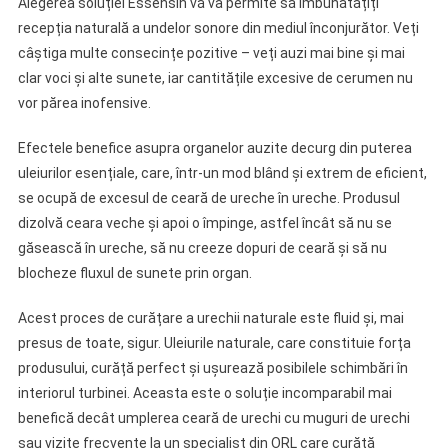
Alegerea soluției Essensin vă va permite să îmbunătățiți
recepția naturală a undelor sonore din mediul înconjurător. Veți
câștiga multe consecințe pozitive – veți auzi mai bine și mai
clar voci și alte sunete, iar cantitățile excesive de cerumen nu
vor părea inofensive.
Efectele benefice asupra organelor auzite decurg din puterea
uleiurilor esențiale, care, într-un mod blând și extrem de eficient,
se ocupă de excesul de ceară de ureche în ureche. Produsul
dizolvă ceara veche și apoi o împinge, astfel încât să nu se
găsească în ureche, să nu creeze dopuri de ceară și să nu
blocheze fluxul de sunete prin organ.
Acest proces de curățare a urechii naturale este fluid și, mai
presus de toate, sigur. Uleiurile naturale, care constituie forța
produsului, curăță perfect și ușurează posibilele schimbări în
interiorul turbinei. Aceasta este o soluție incomparabil mai
benefică decât umplerea ceară de urechi cu muguri de urechi
sau vizite frecvente la un specialist din ORL care curăță