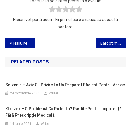
Faceți clic pe o stea pentru a o evalua!
Niciun vot până acum! Fii primul care evaluează această
postare.
Navigare
Hallu Motion – opinie cu privire la corectorul pentru haluci
Earoptim Patches – opinie despre patch-uri pentru îmbunătățirea auzului
în
RELATED POSTS
articole
Solvenin – Aviz Cu Privire La Un Preparat Eficient Pentru Varice
24 octombrie 2020
Writer
Xtrazex – O Problemă Cu Potența? Pastile Pentru Impotență
Fără Prescripție Medicală
14 iunie 2021
Writer