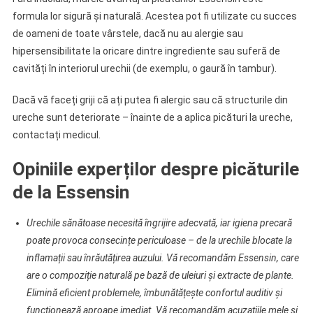
formula lor sigură și naturală. Acestea pot fi utilizate cu succes
de oameni de toate vârstele, dacă nu au alergie sau
hipersensibilitate la oricare dintre ingrediente sau suferă de
cavități în interiorul urechii (de exemplu, o gaură în tambur).
Dacă vă faceți griji că ați putea fi alergic sau că structurile din
ureche sunt deteriorate – înainte de a aplica picături la ureche,
contactați medicul.
Opiniile experților despre picăturile
de la Essensin
Urechile sănătoase necesită îngrijire adecvată, iar igiena precară
poate provoca consecințe periculoase – de la urechile blocate la
inflamații sau înrăutățirea auzului. Vă recomandăm Essensin, care
are o compoziție naturală pe bază de uleiuri și extracte de plante.
Elimină eficient problemele, îmbunătățește confortul auditiv și
funcționează aproape imediat. Vă recomandăm acuzațiile mele și