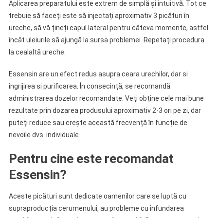
Aplicarea preparatului este extrem de simplă și intuitivă. Tot ce
trebuie să faceți este să injectați aproximativ 3 picături în
ureche, să vă țineți capul lateral pentru câteva momente, astfel
încât uleiurile să ajungă la sursa problemei. Repetați procedura
la cealaltă ureche.
Essensin are un efect redus asupra ceara urechilor, dar si
ingrijirea si purificarea. În consecință, se recomandă
administrarea dozelor recomandate. Veți obține cele mai bune
rezultate prin dozarea produsului aproximativ 2-3 ori pe zi, dar
puteți reduce sau crește această frecvență în funcție de
nevoile dvs. individuale.
Pentru cine este recomandat
Essensin?
Aceste picături sunt dedicate oamenilor care se luptă cu
supraproducția cerumenului, au probleme cu înfundarea