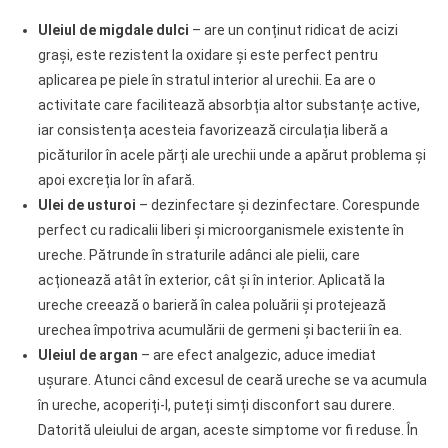
Uleiul de migdale dulci
– are un conținut ridicat de acizi
grași, este rezistent la oxidare și este perfect pentru
aplicarea pe piele în stratul interior al urechii. Ea are o
activitate care facilitează absorbția altor substanțe active,
iar consistența acesteia favorizează circulația liberă a
picăturilor în acele părți ale urechii unde a apărut problema și
apoi excreția lor în afară.
Ulei de usturoi
– dezinfectare și dezinfectare. Corespunde
perfect cu radicalii liberi și microorganismele existente în
ureche. Pătrunde în straturile adânci ale pielii, care
acționează atât în exterior, cât și în interior. Aplicată la
ureche creează o barieră în calea poluării și protejează
urechea împotriva acumulării de germeni și bacterii în ea.
Uleiul de argan
– are efect analgezic, aduce imediat
ușurare. Atunci când excesul de ceară ureche se va acumula
în ureche, acoperiți-l, puteți simți disconfort sau durere.
Datorită uleiului de argan, aceste simptome vor fi reduse. În