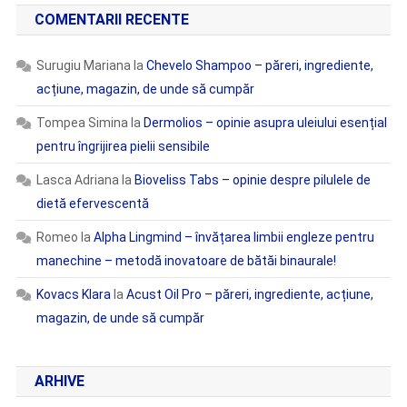
COMENTARII RECENTE
Surugiu Mariana
la
Chevelo Shampoo – păreri, ingrediente,
acțiune, magazin, de unde să cumpăr
Tompea Simina
la
Dermolios – opinie asupra uleiului esențial
pentru îngrijirea pielii sensibile
Lasca Adriana
la
Bioveliss Tabs – opinie despre pilulele de
dietă efervescentă
Romeo
la
Alpha Lingmind – învățarea limbii engleze pentru
manechine – metodă inovatoare de bătăi binaurale!
Kovacs Klara
la
Acust Oil Pro – păreri, ingrediente, acțiune,
magazin, de unde să cumpăr
ARHIVE