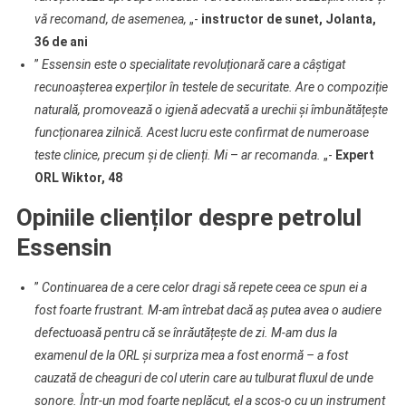
vă recomand, de asemenea,
„-
instructor de sunet, Jolanta,
36 de ani
”
Essensin este o specialitate revoluționară care a câștigat
recunoașterea experților în testele de securitate. Are o compoziție
naturală, promovează o igienă adecvată a urechii și îmbunătățește
funcționarea zilnică. Acest lucru este confirmat de numeroase
teste clinice, precum și de clienți. Mi
–
ar recomanda.
„-
Expert
ORL Wiktor, 48
Opiniile clienților despre petrolul
Essensin
”
Continuarea de a cere celor dragi să repete ceea ce spun ei a
fost foarte frustrant. M-am întrebat dacă aș putea avea o audiere
defectuoasă pentru că se înrăutățește de zi. M-am dus la
examenul de la ORL și surpriza mea a fost enormă – a fost
cauzată de cheaguri de col uterin care au tulburat fluxul de unde
sonore. Într-un mod foarte neplăcut, el a scos-o cu un instrument