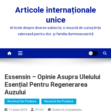
Skip
Articole internaționale
to
content
unice
Articole despre diverse subiecte, o resursă de cunoștințe
valoroasă pentru dvs. și familia dumneavoastră
Essensin – Opinie Asupra Uleiului
Esențial Pentru Regenerarea
Auzului
Recenzii De Produse
Recenzii De Produse
Writer
On
11 Iunie 2019
Scrie Un Comentariu