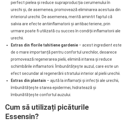
perfect pielea și reduce supraproducția cerumenului în
urechi și, de asemenea, promovează eliminarea acestuia din
interiorul urechii. De asemenea, merită amintit faptul că
salvia are efecte antiinflamatorii și antibacteriene, prin
urmare poate fi utilizată cu succes în condiții inflamatorii ale
urechii.
Extras din florile tahitiene gardenie
– acest ingredient este
de o mare importanță pentru confortul urechilor, deoarece
promovează regenerarea pielii, elimină iritarea și reduce
schimbările inflamatorii. Îmbunătățește auzul, care este un
efect secundar al regenerării stratului interior al pielii urechii.
Extras din plantain
– ajută la inflamații și infecții ale urechii,
îmbunătățește starea epidermei, hidratează și
îmbunătățește confortul auzului.
Cum să utilizați picăturile
Essensin?