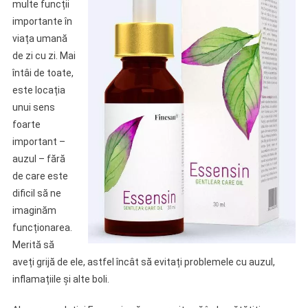
multe funcții
importante în
viața umană
de zi cu zi. Mai
întâi de toate,
este locația
unui sens
foarte
important –
auzul – fără
de care este
dificil să ne
imaginăm
funcționarea.
Merită să
aveți grijă de ele, astfel încât să evitați problemele cu auzul,
inflamațiile și alte boli.