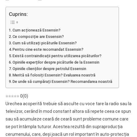
Essensin
–
Cuprins:
Opinie
Asupra
Cum acționează Essensin?
Uleiului
Ce compoziție are Essensin?
Esențial
Cum să utilizați picăturile Essensin?
Pentru
Pentru cine este recomandat Essensin?
Regenerarea
Există contraindicații pentru utilizarea picăturilor?
Auzului
Opiniile experților despre picăturile de la Essensin
Opiniile clienților despre petrolul Essensin
Merită să folosiți Essensin? Evaluarea noastră
De unde să cumpărați Essensin? Recomandarea noastră
0
(
0
)
Urechea acoperită trebuie să asculte cu voce tare la radio sau la
televizor, cerând în mod constant altora să repete ceea ce spun
sau să acumuleze ceară de ceară sunt probleme comune care
se pot întâmpla tuturor. Acestea rezultă din supraproducția
cerumenului, care, deși joacă un rol important în auto-protecția