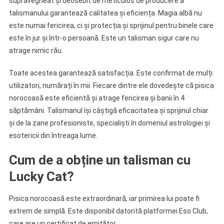
supravegheat și deosebit de meticulos de producere a
talismanului garantează calitatea și eficiența. Magia albă nu
este numai fericirea, ci și protecția și sprijinul pentru binele care
este în jur și într-o persoană. Este un talisman sigur care nu
atrage nimic rău.
Toate acestea garantează satisfacția. Este confirmat de mulți
utilizatori, numărați în mii. Fiecare dintre ele dovedește că pisica
norocoasă este eficientă și atrage fericirea și banii în 4
săptămâni. Talismanul își câștigă eficacitatea și sprijinul chiar
și de la zane profesioniste, specialiști în domeniul astrologiei și
esotericii din întreaga lume.
Cum de a obține un talisman cu
Lucky Cat?
Pisica norocoasă este extraordinară, iar primirea lui poate fi
extrem de simplă. Este disponibil datorită platformei Eso Club,
care are un certificat de emițător.