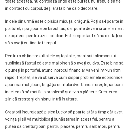
toate acestea, nu contează unde este purtat, nu trebuie să fie
în contact cu corpul, deși arată bine ca o decorare.
În cele din urmă este o pisică micuță, drăguță. Poți să-l poarte în
portofel, îl poți pune pe biroul tău, dar poate deveni și un element
de bijuterie pentru uzul cotidian. Este important să nu o uitați și
să o aveți cu tine tot timpul.
Pentru a obține rezultatele așteptate, creatorii talismanului
subliniază faptul că este mai bine să o aveți cu dvs. Este bine să
o puneți în portofel, atunci norocul financiar va veni într-un ritm
rapid. Treptat, se va observa cum dispar problemele economice,
apar mai mulți bani, bogăția contului dvs. bancar crește, iar banii
încetează să mai fie o problemă și devin o plăcere. Creșterea
zilnică crește și ghinionul intră în uitare.
Creatorii încurajează pisica Lucky să poarte atâta timp cât aveți
voința și să vă multiplicați bunăstarea în acest fel, pentru a
putea să cheltuiți bani pentru plăcere, pentru sărbători, pentru