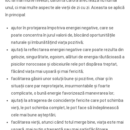
loc la mai multe niveluri, datorită cărora afectează nu numai
unul, ci mai multe aspecte ale vieții de zi cu zi. Aceasta se aplică
în principal:
ajutor în protejarea împotriva energiei negative, care se
poate concentra în jurul valorii de, blocând oportunitățile
naturale și îmbunătățind viața pozitivă;
ajutați la reflectarea energiei negative care poate rezulta din
gelozie, singurătate, egoism, alături de energia răutăcioasă a
pisicilor norocoase și obiceiurile rele pot dispărea treptat,
făcând viața mai ușoară și mai fericită;
facilitarea găsirii unor soluții bune și pozitive, chiar și în
situații care par neprotejate, insurmontabile și foarte
complicate, o bună energie favorizează manevrarea lor;
ajutați la atragerea de coincidențe fericite care pot schimba
vieți, le pot schimba complet, le pot face să îndeplinească
cele mai bune așteptări;
facilitarea vieții, atunci când totul merge bine, viața este mai
ușoară, mai puțin stresantă sau mai satisfăcătoare.