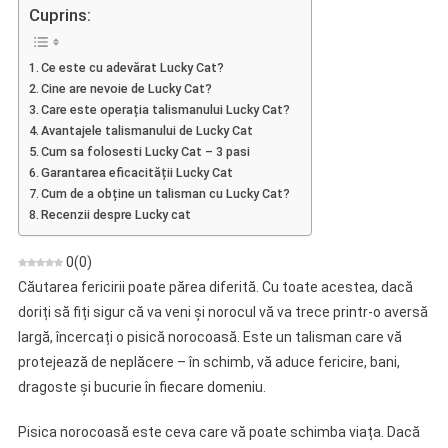
Cat
Cuprins:
–
Opinie
Ce este cu adevărat Lucky Cat?
Despre
Cine are nevoie de Lucky Cat?
Norocul
Care este operația talismanului Lucky Cat?
Talismanului
Avantajele talismanului de Lucky Cat
Cum sa folosesti Lucky Cat – 3 pasi
Garantarea eficacității Lucky Cat
Cum de a obține un talisman cu Lucky Cat?
Recenzii despre Lucky cat
0
(
0
)
Căutarea fericirii poate părea diferită. Cu toate acestea, dacă
doriți să fiți sigur că va veni și norocul vă va trece printr-o aversă
largă, încercați o pisică norocoasă. Este un talisman care vă
protejează de neplăcere – în schimb, vă aduce fericire, bani,
dragoste și bucurie în fiecare domeniu.
Pisica norocoasă este ceva care vă poate schimba viața. Dacă