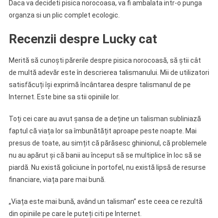
Daca va decideti pisica norocoasa, va fi ambalata intr-o punga
organza si un plic complet ecologic.
Recenzii despre Lucky cat
Merită să cunoști părerile despre pisica norocoasă, să știi cât
de multă adevăr este în descrierea talismanului. Mii de utilizatori
satisfăcuți își exprimă încântarea despre talismanul de pe
Internet. Este bine sa stii opiniile lor.
Toți cei care au avut șansa de a deține un talisman subliniază
faptul că viața lor sa îmbunătățit aproape peste noapte. Mai
presus de toate, au simțit că părăsesc ghinionul, că problemele
nu au apărut și că banii au început să se multiplice în loc să se
piardă. Nu există goliciune în portofel, nu există lipsă de resurse
financiare, viața pare mai bună.
„Viața este mai bună, având un talisman” este ceea ce rezultă
din opiniile pe care le puteți citi pe Internet.