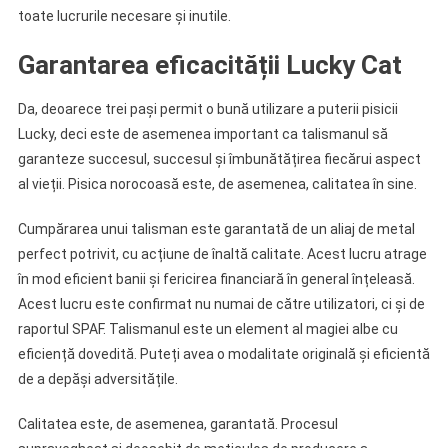
toate lucrurile necesare și inutile.
Garantarea eficacității Lucky Cat
Da, deoarece trei pași permit o bună utilizare a puterii pisicii
Lucky, deci este de asemenea important ca talismanul să
garanteze succesul, succesul și îmbunătățirea fiecărui aspect
al vieții. Pisica norocoasă este, de asemenea, calitatea în sine.
Cumpărarea unui talisman este garantată de un aliaj de metal
perfect potrivit, cu acțiune de înaltă calitate. Acest lucru atrage
în mod eficient banii și fericirea financiară în general înțeleasă.
Acest lucru este confirmat nu numai de către utilizatori, ci și de
raportul SPAF. Talismanul este un element al magiei albe cu
eficiență dovedită. Puteți avea o modalitate originală și eficientă
de a depăși adversitățile.
Calitatea este, de asemenea, garantată. Procesul