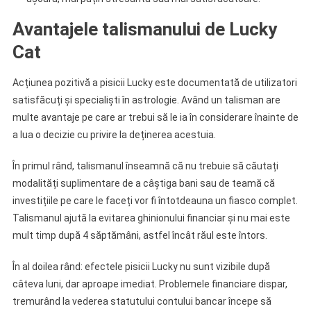
Avantajele talismanului de Lucky
Cat
Acțiunea pozitivă a pisicii Lucky este documentată de utilizatori
satisfăcuți și specialiști în astrologie. Având un talisman are
multe avantaje pe care ar trebui să le ia în considerare înainte de
a lua o decizie cu privire la deținerea acestuia.
În primul rând, talismanul înseamnă că nu trebuie să căutați
modalități suplimentare de a câștiga bani sau de teamă că
investițiile pe care le faceți vor fi întotdeauna un fiasco complet.
Talismanul ajută la evitarea ghinionului financiar și nu mai este
mult timp după 4 săptămâni, astfel încât răul este întors.
În al doilea rând: efectele pisicii Lucky nu sunt vizibile după
câteva luni, dar aproape imediat. Problemele financiare dispar,
tremurând la vederea statutului contului bancar începe să