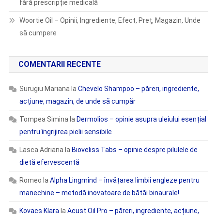
fără prescripție medicală
Woortie Oil – Opinii, Ingrediente, Efect, Preț, Magazin, Unde
să cumpere
COMENTARII RECENTE
Surugiu Mariana
la
Chevelo Shampoo – păreri, ingrediente,
acțiune, magazin, de unde să cumpăr
Tompea Simina
la
Dermolios – opinie asupra uleiului esențial
pentru îngrijirea pielii sensibile
Lasca Adriana
la
Bioveliss Tabs – opinie despre pilulele de
dietă efervescentă
Romeo
la
Alpha Lingmind – învățarea limbii engleze pentru
manechine – metodă inovatoare de bătăi binaurale!
Kovacs Klara
la
Acust Oil Pro – păreri, ingrediente, acțiune,