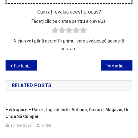
Cum ați evalua acest produs?
Faceți clic pe o stea pentru a o evalua!
Niciun vot până acum! Fii primul care evaluează această
postare.
Navigare
Fortesin – opinie privind pregătirea pentru niveluri ridicate de zahăr
Formatic Form – opinie asupra dispozitivului pentru construirea unei siluete
în
RELATED POSTS
articole
Hedrapure – Păreri, Ingrediente, Acțiune, Dozare, Magazin, De
Unde Să Cumpăr
13 mai 2021
Writer