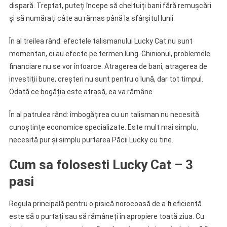
dispară. Treptat, puteți începe să cheltuiți bani fără remușcări
și să numărați câte au rămas până la sfârșitul lunii.
În al treilea rând: efectele talismanului Lucky Cat nu sunt
momentan, ci au efecte pe termen lung. Ghinionul, problemele
financiare nu se vor întoarce. Atragerea de bani, atragerea de
investiții bune, creșteri nu sunt pentru o lună, dar tot timpul.
Odată ce bogăția este atrasă, ea va rămâne.
În al patrulea rând: îmbogățirea cu un talisman nu necesită
cunoștințe economice specializate. Este mult mai simplu,
necesită pur și simplu purtarea Păcii Lucky cu tine.
Cum sa folosesti Lucky Cat – 3
pasi
Regula principală pentru o pisică norocoasă de a fi eficientă
este să o purtați sau să rămâneți în apropiere toată ziua. Cu