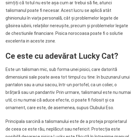
simțiți că totul nu este așa cum ar trebui să fie, atunci
talismanul poate fi necesar. Acest lucru se aplică atât
ghinionului în viața personală, cât și problemelor legate de
găsirea iubirii, relațiilor nereușite, precum și problemelor legate
de chestiunile financiare. Pisica norocoasa poate fi o solutie
excelenta in aceste zone.
Ce este cu adevărat Lucky Cat?
Este un talisman mic, sub forma unei pisici, care datorită
dimensiunii sale poate avea tot timpul cu tine: în buzunarul unui
pantalon sau a unui sacou, într-un portofel, ca un colier, o
brățară sau un pandantiv. Prin urmare, talismanul este nu numai
util, ci nu numai că aduce efecte, ci poate fi folosit și ca
ornament, care este, de asemenea, supus Clubului Eso.
Principala sarcină a talismanului este de a proteja proprietarul
de ceea ce este rău, neplăcut sau nefericit. Protecția este
posibilă deoarece pisica Lucky este făcută în întregime manual,