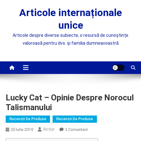
Skip
Articole internaționale
to
content
unice
Articole despre diverse subiecte, o resursă de cunoștințe
valoroasă pentru dvs. și familia dumneavoastră
Lucky Cat – Opinie Despre Norocul
Talismanului
Recenzii De Produse
Recenzii De Produse
Writer
La
20 Iulie 2019
3 Comentarii
Lucky