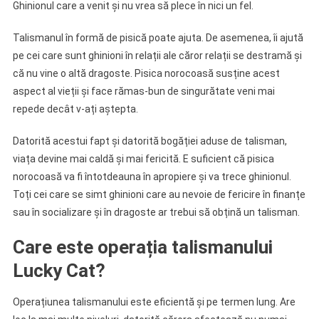
Ghinionul care a venit și nu vrea să plece în nici un fel.
Talismanul în formă de pisică poate ajuta. De asemenea, îi ajută
pe cei care sunt ghinioni în relații ale căror relații se destramă și
că nu vine o altă dragoste. Pisica norocoasă susține acest
aspect al vieții și face rămas-bun de singurătate veni mai
repede decât v-ați aștepta.
Datorită acestui fapt și datorită bogăției aduse de talisman,
viața devine mai caldă și mai fericită. E suficient că pisica
norocoasă va fi întotdeauna în apropiere și va trece ghinionul.
Toți cei care se simt ghinioni care au nevoie de fericire în finanțe
sau în socializare și în dragoste ar trebui să obțină un talisman.
Care este operația talismanului
Lucky Cat?
Operațiunea talismanului este eficientă și pe termen lung. Are