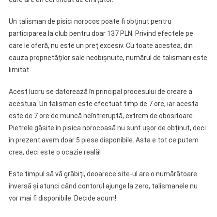
Un talisman de pisici norocos poate fi obținut pentru
participarea la club pentru doar 137 PLN. Privind efectele pe
care le oferă, nu este un preț excesiv. Cu toate acestea, din
cauza proprietăților sale neobișnuite, numărul de talismani este
limitat.
Acest lucru se datorează în principal procesului de creare a
acestuia. Un talisman este efectuat timp de 7 ore, iar acesta
este de 7 ore de muncă neîntreruptă, extrem de obositoare.
Pietrele găsite în pisica norocoasă nu sunt ușor de obținut, deci
în prezent avem doar 5 piese disponibile. Asta e tot ce putem
crea, deci este o ocazie reală!
Este timpul să vă grăbiți, deoarece site-ul are o numărătoare
inversă și atunci când contorul ajunge la zero, talismanele nu
vor mai fi disponibile. Decide acum!