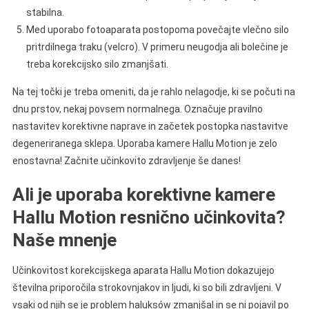
stabilna.
Med uporabo fotoaparata postopoma povečajte vlečno silo
pritrdilnega traku (velcro). V primeru neugodja ali bolečine je
treba korekcijsko silo zmanjšati.
Na tej točki je treba omeniti, da je rahlo nelagodje, ki se počuti na
dnu prstov, nekaj povsem normalnega. Označuje pravilno
nastavitev korektivne naprave in začetek postopka nastavitve
degeneriranega sklepa. Uporaba kamere Hallu Motion je zelo
enostavna! Začnite učinkovito zdravljenje še danes!
Ali je uporaba korektivne kamere
Hallu Motion resnično učinkovita?
Naše mnenje
Učinkovitost korekcijskega aparata Hallu Motion dokazujejo
številna priporočila strokovnjakov in ljudi, ki so bili zdravljeni. V
vsaki od njih se je problem haluksów zmanjšal in se ni pojavil po