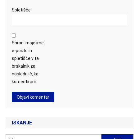
Spletišče
Shrani moje ime,
e-pošto in
spletišče v ta
brskalnik za
naslednjič, ko
komentiram.
ISKANJE
Išči: