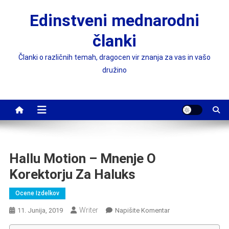
Skip
Edinstveni mednarodni
to
content
članki
Članki o različnih temah, dragocen vir znanja za vas in vašo
družino
Hallu Motion – Mnenje O
Korektorju Za Haluks
Ocene Izdelkov
Writer
On
11. Junija, 2019
Napišite Komentar
Hallu