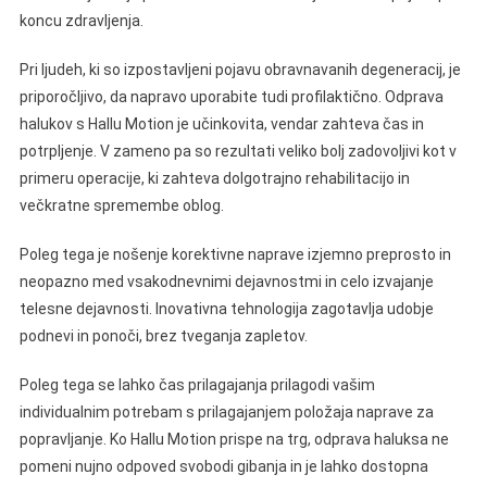
koncu zdravljenja.
Pri ljudeh, ki so izpostavljeni pojavu obravnavanih degeneracij, je
priporočljivo, da napravo uporabite tudi profilaktično. Odprava
halukov s Hallu Motion je učinkovita, vendar zahteva čas in
potrpljenje. V zameno pa so rezultati veliko bolj zadovoljivi kot v
primeru operacije, ki zahteva dolgotrajno rehabilitacijo in
večkratne spremembe oblog.
Poleg tega je nošenje korektivne naprave izjemno preprosto in
neopazno med vsakodnevnimi dejavnostmi in celo izvajanje
telesne dejavnosti. Inovativna tehnologija zagotavlja udobje
podnevi in ponoči, brez tveganja zapletov.
Poleg tega se lahko čas prilagajanja prilagodi vašim
individualnim potrebam s prilagajanjem položaja naprave za
popravljanje. Ko Hallu Motion prispe na trg, odprava haluksa ne
pomeni nujno odpoved svobodi gibanja in je lahko dostopna