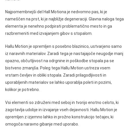
Najpomembnejši del Hall Motiona je nedvomno pas, ki je
nameščen na prst, ki je najbližje degeneraciji. Glavna naloga tega
elementa je nenehno podpirati problematično mesto in ga
razbremeniti med izvajanjem gibov s stopalom.
Hallu Motion je opremljen s posebno blazinico, ustvarjeno samo
iz naravnih materialov. Zaradi tega je nastajajoče neugodje manj
opazno, občutljivost na odrgnine in poškodbe stopala pa se
bistveno zmanjša. Poleg tega Hallu Motion ustreza vsem
vrstam čevljev in obliki stopala. Zaradi prilagodljivosti in
uporabljenih materialov se lahko uporablja poleti in pozimi,
kolikor je potrebno.
Vsi elementi so združeni med seboj in tvorijo enotno celoto, ki
zagotavlja udobje in izvajanje vseh dejavnosti. Hallu Motion je
opremljen z izjemno lahko in prožno konstrukcijo tečajev, ki
omogoča naravno gibanje med uporabo.