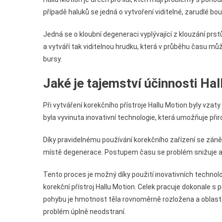
případě haluků se jedná o vytvoření viditelné, zarudlé bou
Jedná se o kloubní degeneraci vyplývající z klouzání prs
a vytváří tak viditelnou hrudku, která v průběhu času mů
bursy.
Jaké je tajemství účinnosti Ha
Při vytváření korekčního přístroje Hallu Motion byly vza
byla vyvinuta inovativní technologie, která umožňuje př
Díky pravidelnému používání korekčního zařízení se záně
místě degenerace. Postupem času se problém snižuje a 
Tento proces je možný díky použití inovativních technolo
korekční přístroj Hallu Motion. Celek pracuje dokonale s 
pohybu je hmotnost těla rovnoměrně rozložena a oblast 
problém úplně neodstraní.