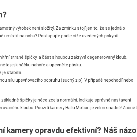
n?
motný výrobek není složitý. Za zmínku stojí jen to, že se jedná o
ně umístit na nohu? Postupujte podle níže uvedených pokynů.
vnitřní straně špičky, a část s houbou zakrývá degenerovaný kloub.
vněte jej k háčku nahoře a upevněte pásku.
 je stabilní.
ou sílu upevňovacího popruhu (suchý zip). V případě nepohodlí nebo
a základně špičky je něco zcela normální. Indikuje správné nastavení
rovaného kloubu. Použití kamery Hallu Motion je velmi snadné! Začně
ní kamery opravdu efektivní? Náš názo