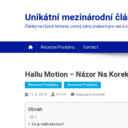
Skip
to
Unikátní mezinárodní čl
content
Články na různá témata, cenný zdroj znalostí pro vás a v
Recenze Produktu
Contact
Hallu Motion – Názor Na Korek
Recenze Produktu
Recenze Produktu
Writer
On
11. 6. 2019
Napsat Komentář
Hallu
Motion
Obsah:
–
Názor
Co je Hallu Motion?
Na