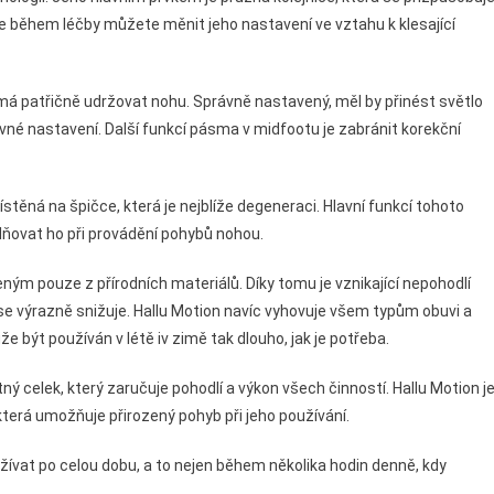
e během léčby můžete měnit jeho nastavení ve vztahu k klesající
á patřičně udržovat nohu. Správně nastavený, měl by přinést světlo
právné nastavení. Další funkcí pásma v midfootu je zabránit korekční
stěná na špičce, která je nejblíže degeneraci. Hlavní funkcí tohoto
lňovat ho při provádění pohybů nohou.
ným pouze z přírodních materiálů. Díky tomu je vznikající nepohodlí
se výrazně snižuje. Hallu Motion navíc vyhovuje všem typům obuvi a
e být používán v létě iv zimě tak dlouho, jak je potřeba.
 celek, který zaručuje pohodlí a výkon všech činností. Hallu Motion j
která umožňuje přirozený pohyb při jeho používání.
žívat po celou dobu, a to nejen během několika hodin denně, kdy