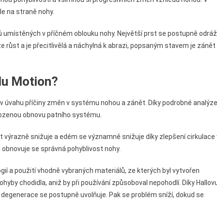
le na straně nohy.
tů umístěných v příčném oblouku nohy. Největší prst se postupně odráž
že růst a je přecitlivělá a náchylná k abrazi, popsaným stavem je zánět
llu Motion?
ty v úvahu příčiny změn v systému nohou a zánět. Díky podrobné analýz
irozenou obnovu patního systému.
t výrazně snižuje a edém se významně snižuje díky zlepšení cirkulace 
obnovuje se správná pohyblivost nohy.
gií a použití vhodně vybraných materiálů, ze kterých byl vytvořen
pohyby chodidla, aniž by při používání způsoboval nepohodlí. Díky Hallov
degenerace se postupně uvolňuje. Pak se problém sníží, dokud se