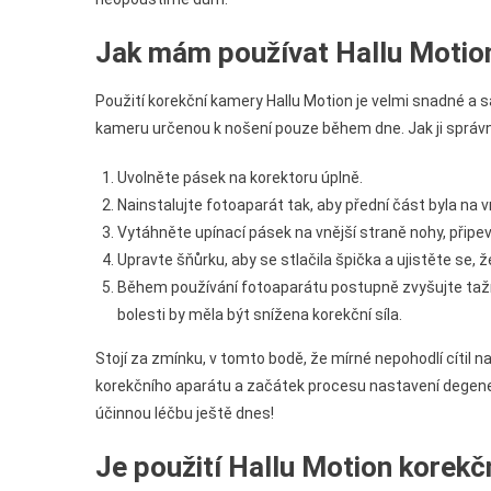
Jak mám používat Hallu Motio
Použití korekční kamery Hallu Motion je velmi snadné a sa
kameru určenou k nošení pouze během dne. Jak ji správ
Uvolněte pásek na korektoru úplně.
Nainstalujte fotoaparát tak, aby přední část byla na 
Vytáhněte upínací pásek na vnější straně nohy, připe
Upravte šňůrku, aby se stlačila špička a ujistěte se, že
Během používání fotoaparátu postupně zvyšujte tažn
bolesti by měla být snížena korekční síla.
Stojí za zmínku, v tomto bodě, že mírné nepohodlí cítil n
korekčního aparátu a začátek procesu nastavení degene
účinnou léčbu ještě dnes!
Je použití Hallu Motion korekč