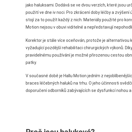
jako haluksami. Dodává se ve dvou verzích, které jsou ur
použití ve dne iv noci. Pro zkrácení doby léčby a zvýšení 
stojí za to použít každý z nich. Materiály použité pro kon
Motion nejsou v obuvi viditelné a nepředstavují nepohodlí
Korektor je stále více oceňován, protože je alternativou k
vyžadující pozdější rehabilitaci chirurgických výkonů. Dík
pravidelnému používání je možné přirozenou cestou ob
patky.
V současné době je Hallu Motion jedním z nejoblíbenější
braces léčebných haluků na trhu. O jeho účinnosti svědč
doporučení odborníků zabývajících se dysfunkcí nohou a