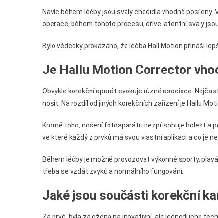
Navíc během léčby jsou svaly chodidla vhodně posíleny. 
operace, během tohoto procesu, dříve latentní svaly jsou
Bylo vědecky prokázáno, že léčba Hall Motion přináší lepš
Je Hallu Motion Corrector vho
Obvykle korekční aparát evokuje různé asociace. Nejčastěji
nosit. Na rozdíl od jiných korekčních zařízení je Hallu Mot
Kromě toho, nošení fotoaparátu nezpůsobuje bolest a po
ve které každý z prvků má svou vlastní aplikaci a co je 
Během léčby je možné provozovat výkonné sporty, plavání
třeba se vzdát zvyků a normálního fungování.
Jaké jsou součásti korekční k
Za prvé, byla založena na inovativní, ale jednoduché tech