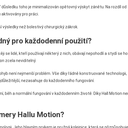
V důsledku toho je minimalizován opětovný výskyt zánětu. Na rozdíl od
 aktivovány pro práci.
í výsledky než bolestivý chirurgický zákrok.
dný pro každodenní použití?
 se lidé, kteří používají některý z nich, obávají nepohodlí a stydí se ho
ion zcela neviditelný.
hyb není nejmenší problém. Vše díky řádně konstruované technologii,
nejdůležitější, nezasahuje do každodenního fungování.
, běh a normální fungování v každodenním životě. Díky Hall Motion ne
amery Hallu Motion?
nologii. Jeho hlavním prvkem je pružná kolejnice, která se přizpůsobuj