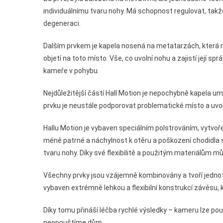
individuálnímu tvaru nohy. Má schopnost regulovat, takž
degeneraci.
Dalším prvkem je kapela nosená na metatarzách, která m
objetí na toto místo. Vše, co uvolní nohu a zajistí její s
kameře v pohybu.
Nejdůležitější částí Hall Motion je nepochybně kapela umí
prvku je neustále podporovat problematické místo a uvo
Hallu Motion je vybaven speciálním polstrováním, vytvoře
méně patrné a náchylnost k otěru a poškození chodidla 
tvaru nohy. Díky své flexibilitě a použitým materiálům můž
Všechny prvky jsou vzájemně kombinovány a tvoří jednotný
vybaven extrémně lehkou a flexibilní konstrukcí závěsu, 
Díky tomu přináší léčba rychlé výsledky – kameru lze pou
neopouštíme dům.