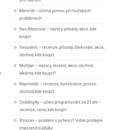
pro hubnutí
Menstill – účinná pomoc při mužských
problémech
Revi Bloscone – názory, přísady, akce, kde
koupit
Vesselivit – recenze, přísady, dávkování, akce,
obchod, kde koupit
Multilan – názory, složení, akce, obchod,
v
lékárna, kde koupit?
Noprevidin – recenze, konstrukce, provoz,
obchod, kde koupit
Codding4u – učení programování za 21 dní –
recenze, cena, kde koupit
Xtrazex – problém s potencí? Volně prodejné
impotenční pilulky