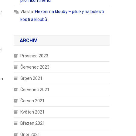
pro inkontinenci
Vlasta
:
Flexoni na klouby – pilulky na bolesti
í
kostí a kloubů
ARCHIV
el
Prosinec 2023
Červenec 2023
Srpen 2021
em
Červenec 2021
Červen 2021
Květen 2021
Březen 2021
Únor 2021