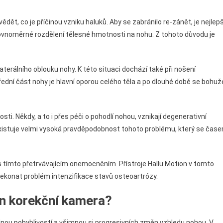
ědět, co je příčinou vzniku haluků. Aby se zabránilo re-zánět, je nejlepš
rovnoměrné rozdělení tělesné hmotnosti na nohu. Z tohoto důvodu je
erálního oblouku nohy. K této situaci dochází také při nošení
ní část nohy je hlavní oporou celého těla a po dlouhé době se bohuž
i. Někdy, a to i přes péči o pohodlí nohou, vznikají degenerativní
é, existuje velmi vysoká pravděpodobnost tohoto problému, který se čas
s tímto přetrvávajícím onemocněním. Přístroje Hallu Motion v tomto
ekonat problém intenzifikace stavů osteoartrózy.
on korekční kamera?
odlnou pohyblivostí a všimnou si progresivních změn vzhledu nohou. V