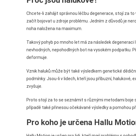
Proč jsou halukové?
Chcete-li zahájit správnou léčbu degenerace, stojí za to v
začít bojovat u zdroje problému. Jedním z důvodů je ne
noha naložena na maximum.
Takový pohyb po mnoho let má za následek degeneraci lat
nevhodných, nepohodlných bot na vysokém podpatku. Před
deformuje.
Vznik haluků může být také výsledkem genetické dědičnost
podmínky. Jsou-li v lidech, kteří jsou příbuzní, halukov
zvyšuje.
Proto stojí za to se seznámit s různými metodami boje 
případě také přinesou očekávané výsledky a pomohou př
Pro koho je určena Hallu Moti
Hallu Motion je určen pro lidi, kteří mají problémy s poh