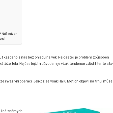
í? Náš názor
ení
 každého z nás bez ohledu na věk. Nejčastěji je problém způsoben
těže těla. Nejčastějším důvodem je však tendence zdědit tento sta
e invazivní operací. Jelikož se však Hallu Motion objevil na trhu, může
 běžně známých