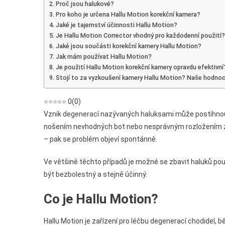
Proč jsou halukové?
Korektor
Pro koho je určena Hallu Motion korekční kamera?
Pro
Jaké je tajemství účinnosti Hallu Motion?
Haluks
Je Hallu Motion Corrector vhodný pro každodenní použití?
Jaké jsou součásti korekční kamery Hallu Motion?
Jak mám používat Hallu Motion?
Je použití Hallu Motion korekční kamery opravdu efektivn
Stojí to za vyzkoušení kamery Hallu Motion? Naše hodnoc
0
(
0
)
Vznik degenerací nazývaných haluksami může postihnout
nošením nevhodných bot nebo nesprávným rozložením zá
– pak se problém objeví spontánně.
Ve většině těchto případů je možné se zbavit haluků pouz
být bezbolestný a stejně účinný.
Co je Hallu Motion?
Hallu Motion je zařízení pro léčbu degenerací chodidel,