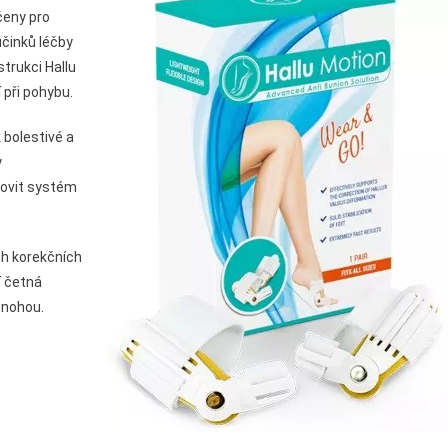
čeny pro
účinků léčby
strukci Hallu
 při pohybu.
 bolestivé a
y
novit systém
ch korekčních
í četná
 nohou.