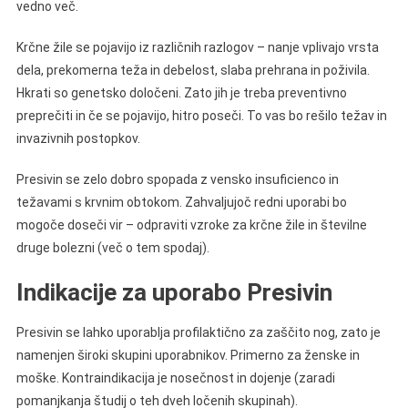
vedno več.
Krčne žile se pojavijo iz različnih razlogov – nanje vplivajo vrsta
dela, prekomerna teža in debelost, slaba prehrana in poživila.
Hkrati so genetsko določeni. Zato jih je treba preventivno
preprečiti in če se pojavijo, hitro poseči. To vas bo rešilo težav in
invazivnih postopkov.
Presivin se zelo dobro spopada z vensko insuficienco in
težavami s krvnim obtokom. Zahvaljujoč redni uporabi bo
mogoče doseči vir – odpraviti vzroke za krčne žile in številne
druge bolezni (več o tem spodaj).
Indikacije za uporabo Presivin
Presivin se lahko uporablja profilaktično za zaščito nog, zato je
namenjen široki skupini uporabnikov. Primerno za ženske in
moške. Kontraindikacija je nosečnost in dojenje (zaradi
pomanjkanja študij o teh dveh ločenih skupinah).