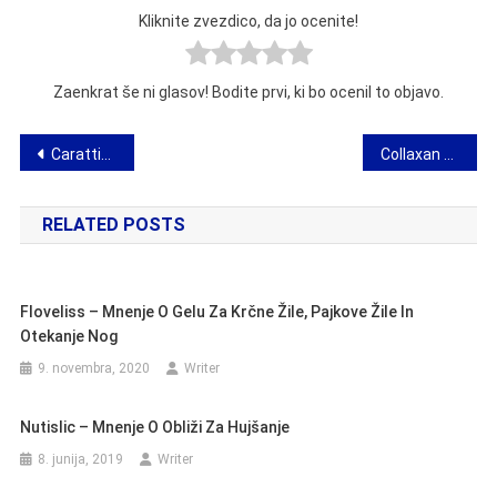
Kliknite zvezdico, da jo ocenite!
Zaenkrat še ni glasov! Bodite prvi, ki bo ocenil to objavo.
Navigacija
Carattia Serum – ocene, sestavine, odmerjanje, trgovina, kje kupiti
Collaxan – mnenja, sestavine, odmerjanje, trgovina, kje kupiti
prispevka
RELATED POSTS
Floveliss – Mnenje O Gelu Za Krčne Žile, Pajkove Žile In
Otekanje Nog
9. novembra, 2020
Writer
Nutislic – Mnenje O Obliži Za Hujšanje
8. junija, 2019
Writer