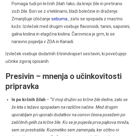
Pomaga tudi pri krčnih žilah tako, da krepi žile in pretirano
zoži žile. Bori se z oteklinami, blaži bolečine in draženje.
Zmanjšuje izločanje
sebuma
, zato se spopada z mastno
kožo. Izvleček med drugim vsebuje flavonoidi, tanini, saponini,
galna kislina in elagična kislina. Čarovnica je grm, ki se
naravno pojavlja v ZDA in Kanadi.
Izvleček vsebuje dodatnih štiriindvajset sestavin, ki povečujejo
učinke zgoraj opisanih.
Presivin – mnenja o učinkovitosti
pripravka
In po krčnih žilah
–
“V moji družini so krčne žile dedne, zato se
že leta s težavo spopadam na različne načine. Med drugim
uporabljam pri uporabi dodatkov na osnovi česna posežem po
zaščitnih gelih za krčne žile. Ko se je pojavila prva pajkova mreža,
sem se prestrašila. Kozmetiko sem zamenjala, ker očitno ni