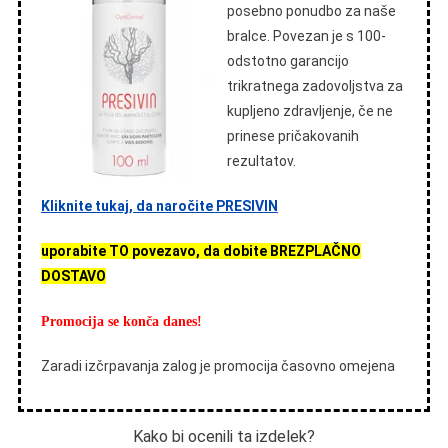
posebno ponudbo za naše
bralce. Povezan je s 100-
odstotno garancijo
trikratnega zadovoljstva za
kupljeno zdravljenje, če ne
prinese pričakovanih
rezultatov.
Kliknite tukaj, da naročite PRESIVIN
uporabite TO povezavo, da dobite BREZPLAČNO
DOSTAVO
Promocija se konča danes!
Zaradi izčrpavanja zalog je promocija časovno omejena
Kako bi ocenili ta izdelek?