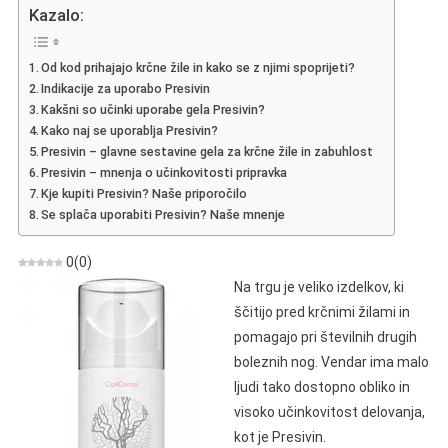
–
Kazalo:
Mnenje
O
Od kod prihajajo krčne žile in kako se z njimi spoprijeti?
Pripravku
Indikacije za uporabo Presivin
Za
Kakšni so učinki uporabe gela Presivin?
Krčne
Kako naj se uporablja Presivin?
Žile
Presivin – glavne sestavine gela za krčne žile in zabuhlost
In
Presivin – mnenja o učinkovitosti pripravka
Otekanje
Kje kupiti Presivin? Naše priporočilo
Se splača uporabiti Presivin? Naše mnenje
Nog
0
(
0
)
Na trgu je veliko izdelkov, ki
ščitijo pred krčnimi žilami in
pomagajo pri številnih drugih
boleznih nog. Vendar ima malo
ljudi tako dostopno obliko in
visoko učinkovitost delovanja,
kot je Presivin.