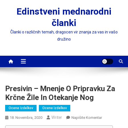
Skip
Edinstveni mednarodni
to
content
članki
Članki o različnih temah, dragocen vir znanja za vas in vašo
družino
Presivin – Mnenje O Pripravku Za
Krčne Žile In Otekanje Nog
Ocene Izdelkov
Ocene Izdelkov
Writer
On
18. Novembra, 2020
Napišite Komentar
Presivin