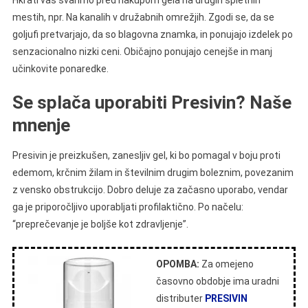
Hkrati vas svarimo pred nakupom gela na drugih spletnih
mestih, npr. Na kanalih v družabnih omrežjih. Zgodi se, da se
goljufi pretvarjajo, da so blagovna znamka, in ponujajo izdelek po
senzacionalno nizki ceni. Običajno ponujajo cenejše in manj
učinkovite ponaredke.
Se splača uporabiti Presivin? Naše
mnenje
Presivin je preizkušen, zanesljiv gel, ki bo pomagal v boju proti
edemom, krčnim žilam in številnim drugim boleznim, povezanim
z vensko obstrukcijo. Dobro deluje za začasno uporabo, vendar
ga je priporočljivo uporabljati profilaktično. Po načelu:
“preprečevanje je boljše kot zdravljenje”.
OPOMBA:
Za omejeno
časovno obdobje ima uradni
distributer
PRESIVIN