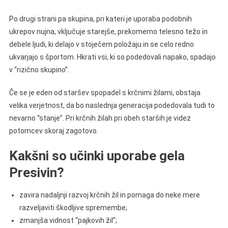
Po drugi strani pa skupina, pri kateri je uporaba podobnih
ukrepov nujna, vključuje starejše, prekomerno telesno težo in
debele ljudi, ki delajo v stoječem položaju in se celo redno
ukvarjajo s športom. Hkrati vsi, ki so podedovali napako, spadajo
v “rizično skupino”.
Če se je eden od staršev spopadel s krčnimi žilami, obstaja
velika verjetnost, da bo naslednja generacija podedovala tudi to
nevarno “stanje”. Pri krčnih žilah pri obeh starših je videz
potomcev skoraj zagotovo.
Kakšni so učinki uporabe gela
Presivin?
zavira nadaljnji razvoj krčnih žil in pomaga do neke mere
razveljaviti škodljive spremembe;
zmanjša vidnost “pajkovih žil”;