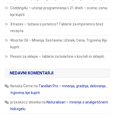
Codding4u – učenje programiranja v 21 dneh – ocene, cena,
kje kupiti
Xtrazex – težava s potenco? Tablete za impotenco brez
recepta
Woortie Oil – Mnenja, Sestavine, Učinek, Cena, Trgovina, Kje
kupiti
Flexoni za sklepe – tablete za bolečine v kosteh in sklepih
NEDAVNI KOMENTARJI
Nataša Černe
na
Tarellan Pro – mnenja, gradnja, delovanje,
trgovina, kje kupiti
przeskocz słowika
na
Naturalisan – mnenje o analgetičnem
hidrogelu