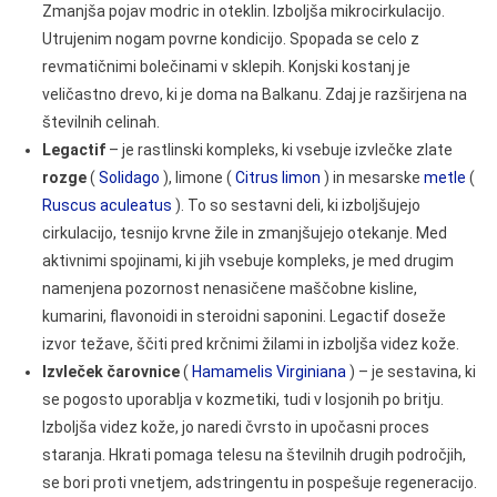
Zmanjša pojav modric in oteklin. Izboljša mikrocirkulacijo.
Utrujenim nogam povrne kondicijo. Spopada se celo z
revmatičnimi bolečinami v sklepih. Konjski kostanj je
veličastno drevo, ki je doma na Balkanu. Zdaj je razširjena na
številnih celinah.
Legactif
– je rastlinski kompleks, ki vsebuje izvlečke zlate
rozge
(
Solidago
), limone (
Citrus limon
) in mesarske
metle
(
Ruscus aculeatus
). To so sestavni deli, ki izboljšujejo
cirkulacijo, tesnijo krvne žile in zmanjšujejo otekanje. Med
aktivnimi spojinami, ki jih vsebuje kompleks, je med drugim
namenjena pozornost nenasičene maščobne kisline,
kumarini, flavonoidi in steroidni saponini. Legactif doseže
izvor težave, ščiti pred krčnimi žilami in izboljša videz kože.
Izvleček čarovnice
(
Hamamelis Virginiana
) – je sestavina, ki
se pogosto uporablja v kozmetiki, tudi v losjonih po britju.
Izboljša videz kože, jo naredi čvrsto in upočasni proces
staranja. Hkrati pomaga telesu na številnih drugih področjih,
se bori proti vnetjem, adstringentu in pospešuje regeneracijo.