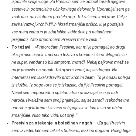
izpolnila svoje vloge. Za Presivin sem se odločil zaradi njegove
sestave in potencialno učinkovitega delovanja. Uporabljal sem ga
vsak dan, na celotnem predelu nog. Tokrat sem imel prav. Gel je
zaviral razvoj krčnih žil in hkrati zmanjšal pršico, ki je postajala
vse manj vidna in jo zdaj lahko vidite šele po natančnem
pregledu. Zato priporočam Presivin mirne vesti. “
Po težavi
–
»Priporočam Presivin, ker mi je pomagal, ko drugi
ukrepi niso uspeli. Imel sem težavo s krčnimi žilami. Mogoče še
ne super, vendar so bili simptomi moteči. Nekaj pajkovih mrež se
mi je pojavilo na nogah. Takoj sem vedel, kaj se dogaja. Na
internetu sem iskal zdravilo proti krčnim žilam. To je opazil kolega
iz službe. Iz pogovora se je izkazalo, da ji je Presivin pomagal.
Našel sem neposredno spletno stran proizvajalca in jo tudi
naročil. Hvaležna sem svoji prijateljici, saj se zaradi vsakodnevne
uporabe gela krčne žile niso več pojavile in tudi te so se očitno
zmanjšale. Niso tako vidni kot prej. “
Presivin za otekanje in bolečine v nogah
–
»Za gel Presivin
sem izvedel, ker sem bil sit s bolečimi, težkimi nogami. Poleg tega