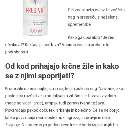
Gel zagotavlja celovito zaščito
nog in preprečuje neželene
spremembe.
Kako ga uporabiti? Je res
učinkovit? Kakšna je sestava? Vabimo vas, da preberete
podrobnosti.
Od kod prihajajo krčne žile in kako
se z njimi spoprijeti?
Krčne žile so ena najhujših in najtežjih bolezni nog. Nastanejo kot
posledica razširitve in podaljšanja žil. Niso le težava z vidom
(noge so videti grde), ampak tudi zdravstvena težava.
Povzročajo pekoč občutek, srbenje in bolečino. Če se ne borijo,
lahko povzročijo resne bolezni, ki ogrožajo zdravje in celo
življenje. Ne smemo jih podcenjevati – ne bodo izginili in jih bo