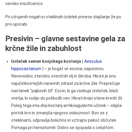
vensko insuficienco.
Pri utrujenih nogah in oteklinah izdelek prinese olajšanje že po
prvi uporabi.
Presivin – glavne sestavine gela za
krčne žile in zabuhlost
Izvleček semen konjskega kostanja
(
Aesculus
hippocastanum
) – je bogat vir escina, saponinov,
flavonoidov, sterolov, eteričnih olj in škroba. Hkrati je eno
najučinkovitejših naravnih zdravil za krčne žile. Preprečuje
nastanek “pajkovih žil”. Escin, ki ga vsebuje izvleček, blaži
vnetja, ki vodijo do poškodb ven. Hkrati krepi stene krvnih žil.
Poleg tega ima divji kostanj antikoagulantni učinek – olajša
pretok krvi in zmanjša njegovo viskoznost. Bori se z
oteklinami, odpravlja bolečino in vztrajno pekoč občutek.
Pomaga pri hematomih. Dobro se spopada s celulitom.