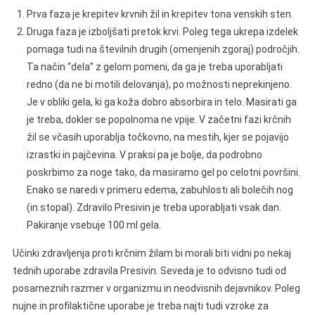
Prva faza je krepitev krvnih žil in krepitev tona venskih sten.
Druga faza je izboljšati pretok krvi. Poleg tega ukrepa izdelek
pomaga tudi na številnih drugih (omenjenih zgoraj) področjih.
Ta način “dela” z gelom pomeni, da ga je treba uporabljati
redno (da ne bi motili delovanja), po možnosti neprekinjeno.
Je v obliki gela, ki ga koža dobro absorbira in telo. Masirati ga
je treba, dokler se popolnoma ne vpije. V začetni fazi krčnih
žil se včasih uporablja točkovno, na mestih, kjer se pojavijo
izrastki in pajčevina. V praksi pa je bolje, da podrobno
poskrbimo za noge tako, da masiramo gel po celotni površini.
Enako se naredi v primeru edema, zabuhlosti ali bolečih nog
(in stopal). Zdravilo Presivin je treba uporabljati vsak dan.
Pakiranje vsebuje 100 ml gela.
Učinki zdravljenja proti krčnim žilam bi morali biti vidni po nekaj
tednih uporabe zdravila Presivin. Seveda je to odvisno tudi od
posameznih razmer v organizmu in neodvisnih dejavnikov. Poleg
nujne in profilaktične uporabe je treba najti tudi vzroke za