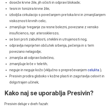
doseže krvne žile, jih očisti in odpravi blokade;
tesni in tonizira krvne žile;
izboljša cirkulacijo s povečanjem pretoka krvi in zmanjšanjem
viskoznosti krvnih celic;
zmanjšuje tveganje za resne bolezni, povezane z vensko
insuficienco, npr. aterosklerozo;
se bori proti zabuhlosti, oteklini in utrujenosti nog;
odpravlja neprijeten občutek srbenja, pečenja in s tem
povezano nelagodje;
zmanjša ali odpravi bolečino;
zmanjšuje krče v teletih;
neguje in neguje kožo (vključno s preprečevanjem
celulita
);
Presivin prodira globoko v kožne plasti in zagotavlja celovit in
dolgotrajen učinek;
Kako naj se uporablja Presivin?
Presivin deluje v dveh fazah: