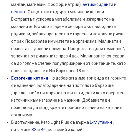
манган, магнезий, фосфор, натрий),
антиоксиданти
и
пектин
. Също така съдържа малинови кетони.
Екстрактът ускорява метаболизма и изгарянето на
мазнините. В същото време се бори със свободните
радикали, забавя процеса на стареене и намалява риска
от рак. Подобрява имунитета на организма. Малината е
позната от древни времена. Процесът на „опитомяване“,
започнат от римляните през 4 век. Малиновите консерви
са до голяма степен популяризирани от британците, като
носят плодовете в Ню Йорк през 18 век.
Екзогенни кетони
– в добавката има три вида от горните
съединения. Благодарение на тях тялото бързо ще
„превключи“ от изгаряне на въглехидрати като енергиен
източник към изгаряне на мазнини. Добавката ви
позволява да поддържате правилното ниво на кетони в
организма.
В допълнение, Keto Light Plus съдържа
L-глутамин
,
витамини
В3
и
В6
, магнезий и калий.