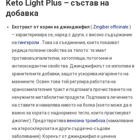
Keto Light Plus – състав на
добавка
Екстракт от корен на джинджифил
(
Zingiber officinale
)
– характеризира се, наред с други, с високо съдържание
на
гингероли
. Това са съединения, които показват
редица полезни свойства за тялото: те имат
противовъзпалителни, затоплящи, потогонни и
антиоксидантни свойства. Джинджифилът се използва в
хранителните добавки, защото ускорява изгарянето на
мазнините. Освен това той регулира работата на
храносмилателния тракт и подпомага прочистването на
ненужните метаболитни продукти. Подпомага лечението
на ставите и намалява нивото на болка (което може да е
важно за хората с наднормено тегло, които практикуват
джогинг). Предотвратява
венозна тромбоза
(намаляване
на атеросклерозата и други сърдечно-съдови
заболявания). Коренът от джинджифил е ценена