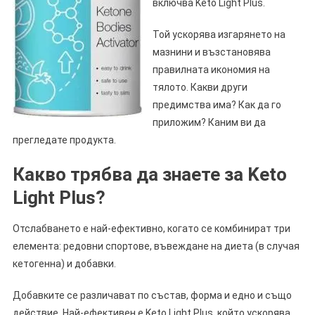
включва Keto Light Plus.
Той ускорява изгарянето на
мазнини и възстановява
правилната икономия на
тялото. Какви други
предимства има? Как да го
приложим? Каним ви да
прегледате продукта.
Какво трябва да знаете за Keto
Light Plus?
Отслабването е най-ефективно, когато се комбинират три
елемента: редовни спортове, въвеждане на диета (в случая
кетогенна) и добавки.
Добавките се различават по състав, форма и едно и също
действие. Най-ефективен е Keto Light Plus, който ускорява