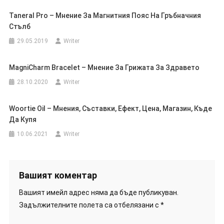
Taneral Pro – Мнение За Магнитния Пояс На Гръбначния
Стълб
29.05.2019
Writer
MagniCharm Bracelet – Мнение За Грижата За Здравето
28.10.2020
Writer
Woortie Oil – Мнения, Съставки, Ефект, Цена, Магазин, Къде
Да Купя
10.06.2021
Writer
Вашият коментар
Вашият имейл адрес няма да бъде публикуван.
Задължителните полета са отбелязани с
*