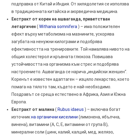
подправка от Китай и Индия. От хилядолетия се използва
в традиционната китайска и аюрведична медицина.
Екстракт от корен на ашваганда, приветстван
летаргичен
(
Withania somnifera
) – има положителен
ефект върху метаболизма на мазнините, ускорява
загубата на ненужни килограми и подобрява
ефективността на тренировките. Той намалява нивото на
общия холестерол и кръвната глюкоза. Повишава
устойчивостта на организма към стрес и подобрява
настроението. Ашваганда се нарича „индийски женшен“.
Коренът е известен адаптаген – изцяло лекарство, което
помага на тялото там, където е най-необходимо.
Поздравът се среща естествено в Африка, Азия и Южна
Европа.
Екстракт от малина
(
Rubus idaeus
) – включва богат
източник
на органични киселини
(лимонена, ябълчна,
винена), витамини (А, С, Е, витамини от група В),
минерални соли (цинк, калий, калций, мед, желязо,