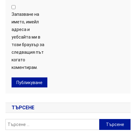
Запазване на
името, имейл
адреса и
уебсайта ми в
този браузър за
следващия път
когато
коментирам.
ТЪРСЕНЕ
Търсене
за: