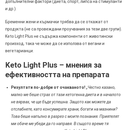
допълнителни фактори (диета, спорт, липса на стимуланти
и др.).
Бременни жени и кърмачки трябва да се откажат от
продукта (не са провеждани проучвания за тези две групи).
Keto Light Plus не съдържа компоненти от животински
произход, така че може да се използва от вегани и
вегетарианци.
Keto Light Plus – мнения за
ефективността на препарата
Резултати по-добри от очакваното!
„Честно казано,
малко ме беше страх от тази кетогенна диета и в началото
не вярвах, че ще бъде успешна. Защото как можете да
отслабнете, като консумирате храни, богати на мазнини?
Това беше напълно в разрез с моите познания. Приятелят
ми обаче ме убеди да го направя. В същото време тя