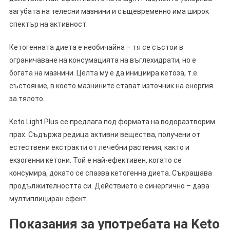
загубата на телесни мазнини и същевременно има широк
спектър на активност.
Кетогенната диета е необичайна – тя се състои в
ограничаване на консумацията на въглехидрати, но е
богата на мазнини. Целта му е да инициира кетоза, т.е.
състояние, в което мазнините стават източник на енергия
за тялото.
Keto Light Plus се предлага под формата на водоразтворим
прах. Съдържа редица активни вещества, получени от
естествени екстракти от лечебни растения, както и
екзогенни кетони. Той е най-ефективен, когато се
консумира, докато се спазва кетогенна диета. Съкращава
продължителността си. Действието е синергично – дава
мултиплициран ефект.
Показания за употребата на Keto