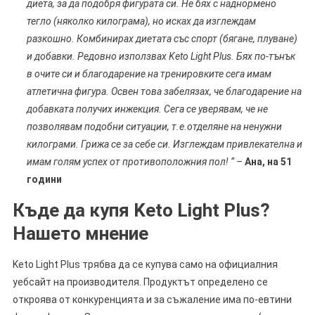
диета, за да подобря фигурата си. Не бях с наднормено
тегло (няколко килограма), но исках да изглеждам
разкошно. Комбинирах диетата със спорт (бягане, плуване)
и добавки. Редовно използвах Keto Light Plus. Бях по-тънък
в очите си и благодарение на тренировките сега имам
атлетична фигура. Освен това забелязах, че благодарение на
добавката получих инжекция. Сега се уверявам, че не
позволявам подобни ситуации, т.е.отделяне на ненужни
килограми. Грижа се за себе си. Изглеждам привлекателна и
имам голям успех от противоположния пол! “ –
Ана, на 51
години
Къде да купя Keto Light Plus?
Нашето мнение
Keto Light Plus трябва да се купува само на официалния
уебсайт на производителя. Продуктът определено се
откроява от конкуренцията и за съжаление има по-евтини