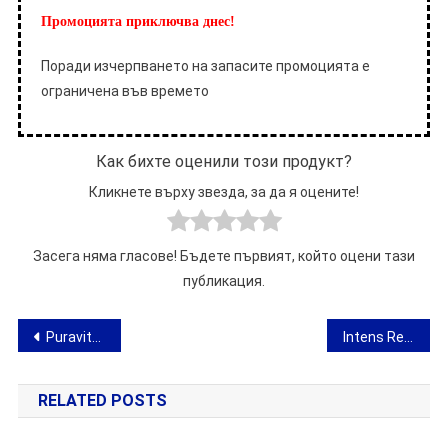
Промоцията приключва днес!
Поради изчерпването на запасите промоцията е
ограничена във времето
Как бихте оценили този продукт?
Кликнете върху звезда, за да я оцените!
Засега няма гласове! Бъдете първият, който оцени тази
публикация.
Навигация
Puraviten – мнение за гела за болки в ставите и костите
Intens Relief – мнение за електромасажъра за стимулация
RELATED POSTS