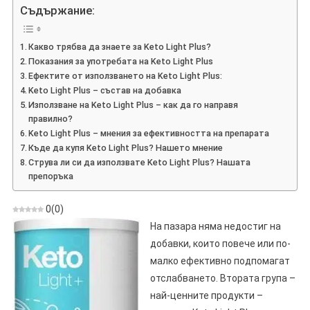
Light
Съдържание:
Plus
–
Какво трябва да знаете за Keto Light Plus?
Мнение
Показания за употребата на Keto Light Plus
За
Ефектите от използването на Keto Light Plus:
Препарат
Keto Light Plus – състав на добавка
За
Използване на Keto Light Plus – как да го направя
Отслабване
правилно?
Keto Light Plus – мнения за ефективността на препарата
Къде да купя Keto Light Plus? Нашето мнение
Струва ли си да използвате Keto Light Plus? Нашата
препоръка
0
(
0
)
На пазара няма недостиг на
добавки, които повече или по-
малко ефективно подпомагат
отслабването. Втората група –
най-ценните продукти –