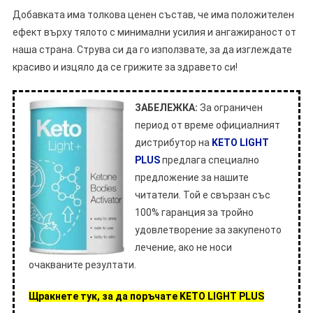
Добавката има толкова ценен състав, че има положителен
ефект върху тялото с минимални усилия и ангажираност от
наша страна. Струва си да го използвате, за да изглеждате
красиво и изцяло да се грижите за здравето си!
ЗАБЕЛЕЖКА:
За ограничен
период от време официалният
дистрибутор на
KETO LIGHT
PLUS
предлага специално
предложение за нашите
читатели. Той е свързан със
100% гаранция за тройно
удовлетворение за закупеното
лечение, ако не носи
очакваните резултати.
Щракнете тук, за да поръчате KETO LIGHT PLUS