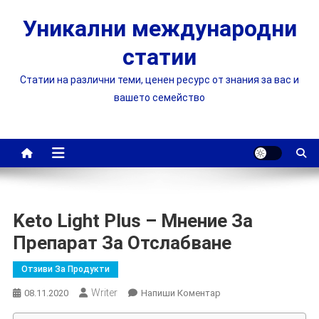
Skip
Уникални международни
to
content
статии
Статии на различни теми, ценен ресурс от знания за вас и
вашето семейство
Keto Light Plus – Мнение За
Препарат За Отслабване
Отзиви За Продукти
Writer
On
08.11.2020
Напиши Коментар
Keto