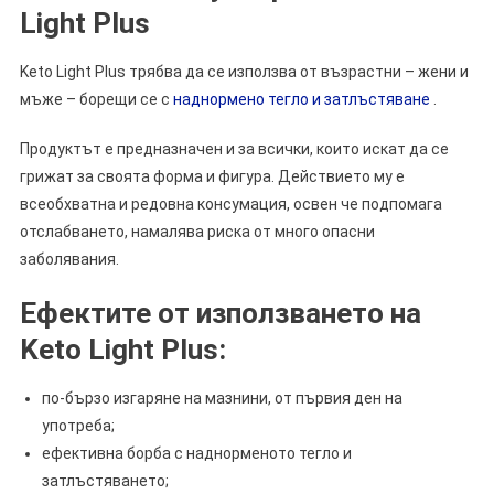
Light Plus
Keto Light Plus трябва да се използва от възрастни – жени и
мъже – борещи се с
наднормено тегло и затлъстяване
.
Продуктът е предназначен и за всички, които искат да се
грижат за своята форма и фигура. Действието му е
всеобхватна и редовна консумация, освен че подпомага
отслабването, намалява риска от много опасни
заболявания.
Ефектите от използването на
Keto Light Plus:
по-бързо изгаряне на мазнини, от първия ден на
употреба;
ефективна борба с наднорменото тегло и
затлъстяването;