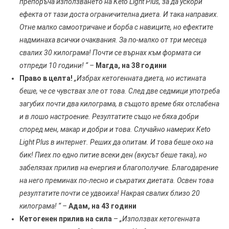
препоръча използването на Keto Light Plus, за да ускори
ефекта от тази доста ограничителна диета. И така направих.
Отне малко самоотричане и борба с навиците, но ефектите
надминаха всички очаквания. За по-малко от три месеца
свалих 30 килограма! Почти се върнах към формата си
отпреди 10 години! “ –
Магда, на 38 години
Право в целта!
„Избрах кетогенната диета, но истината
беше, че се чувствах зле от това. След две седмици употреба
загубих почти два килограма, в същото време бях отслабена
и в лошо настроение. Резултатите също не бяха добри
според мен, макар и добри и това. Случайно намерих Keto
Light Plus в интернет. Реших да опитам. И това беше око на
бик! Пиех по едно питие всеки ден (вкусът беше така), но
забелязах прилив на енергия и благополучие. Благодарение
на него преминах по-лесно и съкратих диетата. Освен това
резултатите почти се удвоиха! Накрая свалих близо 20
килограма! “ –
Адам, на 43 години
Кетогенен прилив на сила
–
„Използвах кетогенната