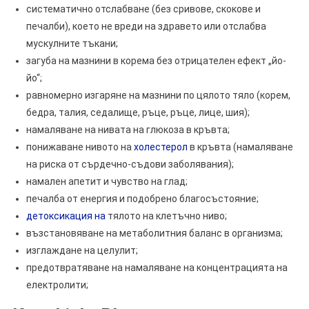
систематично отслабване (без сривове, скокове и
печалби), което не вреди на здравето или отслабва
мускулните тъкани;
загуба на мазнини в корема без отрицателен ефект „йо-
йо“;
равномерно изгаряне на мазнини по цялото тяло (корем,
бедра, талия, седалище, ръце, ръце, лице, шия);
намаляване на нивата на глюкоза в кръвта;
понижаване нивото на
холестерол
в кръвта (намаляване
на риска от сърдечно-съдови заболявания);
намален апетит и чувство на глад;
печалба от енергия и подобрено благосъстояние;
детоксикация на
тялото на клетъчно ниво;
възстановяване на метаболитния баланс в организма;
изглаждане на целулит;
предотвратяване на намаляване на концентрацията на
електролити;