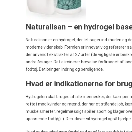
Naturalisan – en hydrogel base
Naturalisan er en hydrogel, der let suger ind i huden og 
moderne videnskab. Formlen er innovativ og refererer samti
der anvendt ekstrakter af 27 urter (de vigtigste er bes
andre årsager. Det eliminerer hævelse forårsaget af lan
fodtøj. Det bringer lindring og beroligende.
Hvad er indikationerne for brug
Hydrogelen skal bruges af alle mennesker, der kæmper me
rettet mod kvinder og mænd, der har et stående job, kæm
muskelsmerter, regelmæssigt spiller sport og klager ove
upassende fodtøj). ). Derudover vil hydrogel også hjæl
Hvad er den yderligere fordel ved at påføre produktet dir