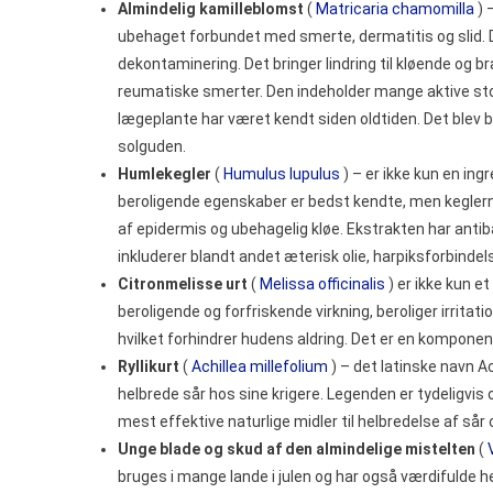
Almindelig kamilleblomst
(
Matricaria chamomilla
) 
ubehaget forbundet med smerte, dermatitis og slid. De
dekontaminering. Det bringer lindring til kløende og
reumatiske smerter. Den indeholder mange aktive stof
lægeplante har været kendt siden oldtiden. Det blev 
solguden.
Humlekegler
(
Humulus lupulus
) – er ikke kun en ing
beroligende egenskaber er bedst kendte, men keglerne
af epidermis og ubehagelig kløe. Ekstrakten har anti
inkluderer blandt andet æterisk olie, harpiksforbindel
Citronmelisse urt
(
Melissa officinalis
) er ikke kun e
beroligende og forfriskende virkning, beroliger irritat
hvilket forhindrer hudens aldring. Det er en komponen
Ryllikurt
(
Achillea millefolium
) – det latinske navn Ach
helbrede sår hos sine krigere. Legenden er tydeligvis o
mest effektive naturlige midler til helbredelse af sår
Unge blade og skud af den almindelige mistelten
(
bruges i mange lande i julen og har også værdifulde h