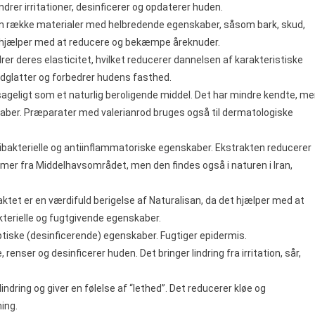
indrer irritationer, desinficerer og opdaterer huden.
en række materialer med helbredende egenskaber, såsom bark, skud,
 hjælper med at reducere og bekæmpe åreknuder.
r deres elasticitet, hvilket reducerer dannelsen af karakteristiske
dglatter og forbedrer hudens fasthed.
ageligt som et naturlig beroligende middel. Det har mindre kendte, m
kaber. Præparater med valerianrod bruges også til dermatologiske
ntibakterielle og antiinflammatoriske egenskaber. Ekstrakten reducerer
mmer fra Middelhavsområdet, men den findes også i naturen i Iran,
aktet er en værdifuld berigelse af Naturalisan, da det hjælper med at
terielle og fugtgivende egenskaber.
eptiske (desinficerende) egenskaber. Fugtiger epidermis.
renser og desinficerer huden. Det bringer lindring fra irritation, sår,
indring og giver en følelse af “lethed”. Det reducerer kløe og
ing.