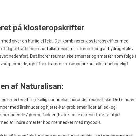
ret på klosteropskrifter
dermed giver en hurtig effekt. Det kombinerer klosteropskrifter med
dig til traditionen for folkemedicin. Til fremstilling af hydrogel blev
krevet nedenfor). Det lindrer reumatiske smerter og smerter som følge 
gvarigt arbejde, iført for stramme strømpebukser eller ubehageligt
en af Naturalisan:
d smerter af forskellig oprindelse, herunder reumatiske. Det er især
per med åreknuder og hjerte-kar-problemer, lider af led- og
r brændende / ømme fødder (hvilket ofte er resultatet af iført
pe med at lindre smerter hos mennesker med mycosis.
ekte på huden? Naturalisan er et naturligt middel, og i modsætning til