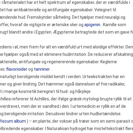
– råmaterialet har et helt spektrum af egenskaber, der er værdifulde i
t har antibakterielle og antifungale egenskaber. Velegnet til
 brændende hud. Fremskynder sårheling. Det hjælper med neuralgi og
fer, hvoraf de vigtigste er æteriske olier og
apigenin
. Kamille som
brugt blandt andre i Egypten. Ægypterne betragtede det som en gave f
rediens i øl, men frem for alt en værdifuld urt med alsidige effekter. De
 hjælper også med at eliminere hudirritation. De reducerer afskalnin
bakterielle, antifungale og regenererende egenskaber. Keglerne
ser,
flavonoider
og
tanniner
.
t naturligt beroligende middel kendt i verden. Urteekstrakten har en
ioner og giver lindring. Det hæmmer også dannelsen af frie radikaler,
t i mange kosmetik beregnet til hud- og hårpleje.
illea refererer til Achilles, der ifølge græsk mytologi brugte ryllik til at
verdrevet, men der er sandhed i den. I urtemedicin er ryllik en af de
 og beroligende irritation. Derudover lindrer urten hudbetændelse.
Viscum album
) – en plante, der vokser på træer som en semi-parasit 
elbredende egenskaber. I Naturalisan hydrogel har misteltekstrakt fler