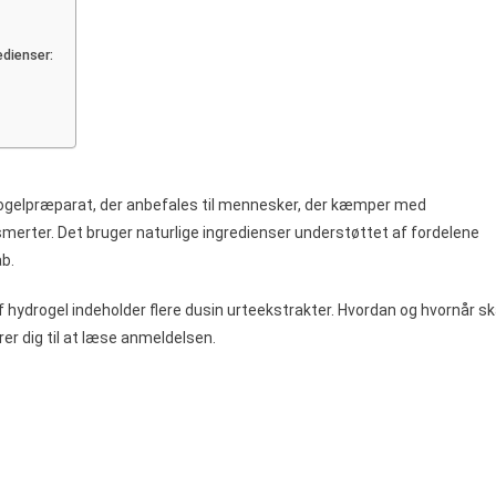
testillende
ogel
edienser:
rogelpræparat, der anbefales til mennesker, der kæmper med
merter. Det bruger naturlige ingredienser understøttet af fordelene
b.
drogel indeholder flere dusin urteekstrakter. Hvordan og hvornår sk
rer dig til at læse anmeldelsen.