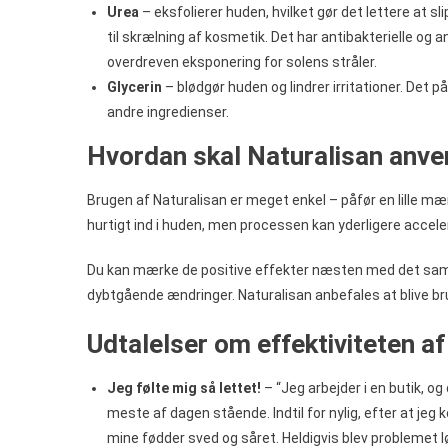
Urea
– eksfolierer huden, hvilket gør det lettere at sl
til skrælning af kosmetik. Det har antibakterielle og a
overdreven eksponering for solens stråler.
Glycerin
– blødgør huden og lindrer irritationer. Det p
andre ingredienser.
Hvordan skal Naturalisan anv
Brugen af Naturalisan er meget enkel – påfør en lille
hurtigt ind i huden, men processen kan yderligere accel
Du kan mærke de positive effekter næsten med det samme
dybtgående ændringer. Naturalisan anbefales at blive b
Udtalelser om effektiviteten af
Jeg følte mig så lettet!
– “Jeg arbejder i en butik, o
meste af dagen stående. Indtil for nylig, efter at jeg k
mine fødder sved og såret. Heldigvis blev problemet lø