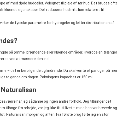
ippe af med døde hudceller. Velegnet til pleje af tør hud. Det bruges oft
nti-kløende egenskaber. Det reducerer hudirritation relateret til
åvirker de fysiske parametre for hydrogeler og letter distributionen af
endes?
 mængde på ømme, brændende eller kløende områder. Hydrogelen trænge
ereres ved at massere den ind.
 – det er beroligende og lindrende. Du skal vente et par uger på me
rugt to gange om dagen. Pakningens kapacitet er 150 ml.
 Naturalisan
g desværre har jeg sådanne og ingen andre forhold. Jeg tilbringer det
om tilbage fra arbejde, var jeg ikke fit til livet – mine ben var hævede og
st. Naturalisan morgen og aften. Fra første brug følte jeg en stor