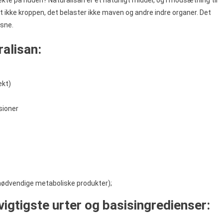
t ikke kroppen, det belaster ikke maven og andre indre organer. Det
ksne.
ralisan:
ekt)
sioner
nødvendige metaboliske produkter);
vigtigste urter og basisingredienser: