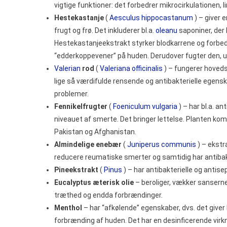
vigtige funktioner: det forbedrer mikrocirkulationen, l
Hestekastanje
(
Aesculus hippocastanum
) – giver 
frugt og frø. Det inkluderer bl.a.
oleanu
saponiner, der
Hestekastanjeekstrakt styrker blodkarrene og forbedre
“edderkoppevener” på huden. Derudover fugter den, u
Valerian
rod
(
Valeriana officinalis
) – fungerer hoveds
lige så værdifulde rensende og antibakterielle egens
problemer.
Fennikelfrugter
(
Foeniculum vulgaria
) – har bl.a. a
niveauet af smerte. Det bringer lettelse. Planten ko
Pakistan og Afghanistan.
Almindelige enebær
(
Juniperus communis
) – ekstr
reducere reumatiske smerter og samtidig har antibak
Pineekstrakt
(
Pinus
) – har antibakterielle og antis
Eucalyptus æterisk olie
– beroliger, vækker sanserne, 
træthed og endda forbrændinger.
Menthol
– har “afkølende” egenskaber, dvs. det giver l
forbrænding af huden. Det har en desinficerende virkn