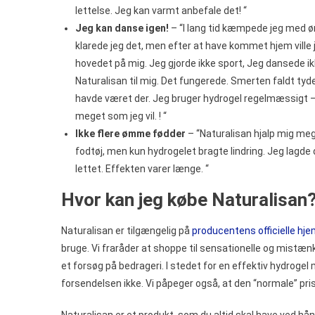
lettelse. Jeg kan varmt anbefale det! “
Jeg kan danse igen!
– “I lang tid kæmpede jeg med ø
klarede jeg det, men efter at have kommet hjem ville j
hovedet på mig. Jeg gjorde ikke sport, Jeg dansede ik
Naturalisan til mig. Det fungerede. Smerten faldt t
havde været der. Jeg bruger hydrogel regelmæssigt –
meget som jeg vil. ! “
Ikke flere ømme fødder
– “Naturalisan hjalp mig m
fodtøj, men kun hydrogelet bragte lindring. Jeg lagde 
lettet. Effekten varer længe. “
Hvor kan jeg købe Naturalisan
Naturalisan er tilgængelig på
producentens officielle h
bruge. Vi fraråder at shoppe til sensationelle og mistænk
et forsøg på bedrageri. I stedet for en effektiv hydrogel 
forsendelsen ikke. Vi påpeger også, at den “normale” pris e
Naturalisan er et produkt, som du altid skal have ved hån