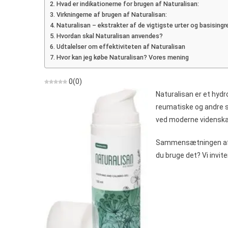
Hvad er indikationerne for brugen af Naturalisan:
Smer
Virkningerne af brugen af Naturalisan:
Hydr
Naturalisan – ekstrakter af de vigtigste urter og basisingr
Hvordan skal Naturalisan anvendes?
Udtalelser om effektiviteten af Naturalisan
Hvor kan jeg købe Naturalisan? Vores mening
0
(
0
)
Naturalisan er et hyd
reumatiske og andre s
ved moderne videnska
Sammensætningen af hy
du bruge det? Vi invite