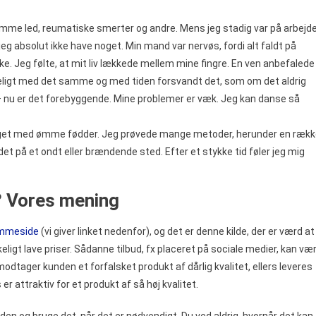
mme led, reumatiske smerter og andre. Mens jeg stadig var på arbejde
eg absolut ikke have noget. Min mand var nervøs, fordi alt faldt på
ke. Jeg følte, at mit liv lækkede mellem mine fingre. En ven anbefalede
ydeligt med det samme og med tiden forsvandt det, som om det aldrig
 nu er det forebyggende. Mine problemer er væk. Jeg kan danse så
eget med ømme fødder. Jeg prøvede mange metoder, herunder en ræk
det på et ondt eller brændende sted. Efter et stykke tid føler jeg mig
? Vores mening
jemmeside
(vi giver linket nedenfor), og det er denne kilde, der er værd at
eligt lave priser. Sådanne tilbud, fx placeret på sociale medier, kan væ
modtager kunden et forfalsket produkt af dårlig kvalitet, ellers leveres
r attraktiv for et produkt af så høj kvalitet.
den og bruge det, når det er nødvendigt. Du ved aldrig, hvornår det kan