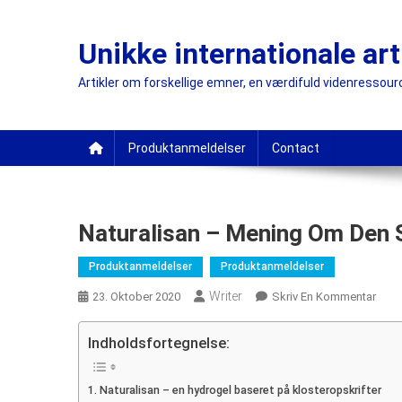
Skip
to
Unikke internationale art
content
Artikler om forskellige emner, en værdifuld videnressourc
Produktanmeldelser
Contact
Naturalisan – Mening Om Den 
Produktanmeldelser
Produktanmeldelser
Writer
On
23. Oktober 2020
Skriv En Kommentar
Natur
–
Indholdsfortegnelse:
Meni
Om
Naturalisan – en hydrogel baseret på klosteropskrifter
Den