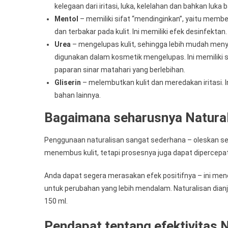
kelegaan dari iritasi, luka, kelelahan dan bahkan luka b
Mentol
– memiliki sifat “mendinginkan”, yaitu membe
dan terbakar pada kulit. Ini memiliki efek desinfektan.
Urea
– mengelupas kulit, sehingga lebih mudah menying
digunakan dalam kosmetik mengelupas. Ini memiliki sifa
paparan sinar matahari yang berlebihan.
Gliserin
– melembutkan kulit dan meredakan iritasi. I
bahan lainnya.
Bagaimana seharusnya Natural
Penggunaan naturalisan sangat sederhana – oleskan sedi
menembus kulit, tetapi prosesnya juga dapat dipercepa
Anda dapat segera merasakan efek positifnya – ini m
untuk perubahan yang lebih mendalam. Naturalisan dian
150 ml.
Pendapat tentang efektivitas 