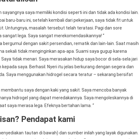
 sayangnya saya memiliki kondisi seperti ini dan tidak ada kondisi lain.
 baru-baru ini, setelah kembali dari pekerjaan, saya tidak fit untuk
kit. Untungnya, masalah tersebut telah teratasi. Pagi dan sore
a sangat lega. Saya sangat merekomendasikannya! “
 bergumul dengan sakit persendian, rematik dan lain-lain. Saat masih
sama sekali tidak menginginkan apa-apa. Suami saya gugup karena
 Saya tidak menari. Saya merasakan hidup saya bocor di sela-sela jari
epada saya. Berhasil. Nyeri itu jelas berkurang dengan segera dan
ada. Saya menggunakan hidrogel secara teratur – sekarang bersifat
k membantu saya dengan kaki yang sakit. Saya mencoba banyak
 hanya hidrogel yang dapat meredakannya. Saya mengoleskannya di
aat saya merasa lega. Efeknya bertahan lama. “
isan? Pendapat kami
enyediakan tautan di bawah) dan sumber inilah yang layak digunakan.