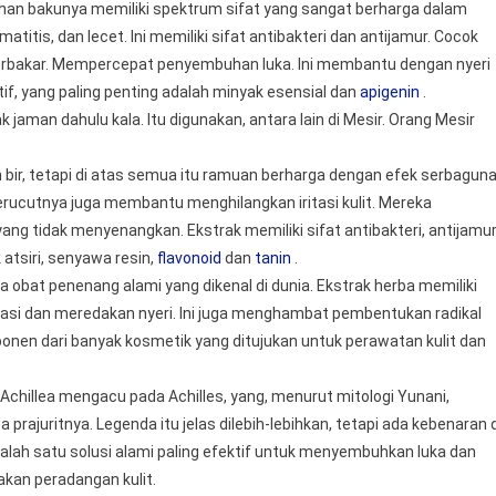
han bakunya memiliki spektrum sifat yang sangat berharga dalam
titis, dan lecet. Ini memiliki sifat antibakteri dan antijamur. Cocok
 terbakar. Mempercepat penyembuhan luka. Ini membantu dengan nyeri
if, yang paling penting adalah minyak esensial dan
apigenin
.
aman dahulu kala. Itu digunakan, antara lain di Mesir. Orang Mesir
 bir, tetapi di atas semua itu ramuan berharga dengan efek serbaguna
erucutnya juga membantu menghilangkan iritasi kulit. Mereka
ng tidak menyenangkan. Ekstrak memiliki sifat antibakteri, antijamu
 atsiri, senyawa resin,
flavonoid
dan
tanin
.
a obat penenang alami yang dikenal di dunia. Ekstrak herba memiliki
si dan meredakan nyeri. Ini juga menghambat pembentukan radikal
onen dari banyak kosmetik yang ditujukan untuk perawatan kulit dan
 Achillea mengacu pada Achilles, yang, menurut mitologi Yunani,
juritnya. Legenda itu jelas dilebih-lebihkan, tetapi ada kebenaran d
alah satu solusi alami paling efektif untuk menyembuhkan luka dan
akan peradangan kulit.