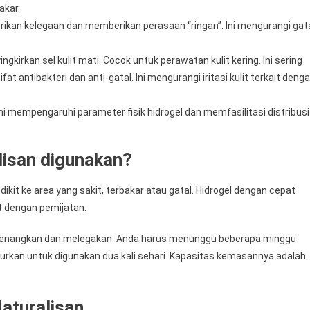
akar.
rikan kelegaan dan memberikan perasaan “ringan”. Ini mengurangi gat
kirkan sel kulit mati. Cocok untuk perawatan kulit kering. Ini sering
t antibakteri dan anti-gatal. Ini mengurangi iritasi kulit terkait deng
ni mempengaruhi parameter fisik hidrogel dan memfasilitasi distribusi
isan digunakan?
kit ke area yang sakit, terbakar atau gatal. Hidrogel dengan cepat
t dengan pemijatan.
enenangkan dan melegakan. Anda harus menunggu beberapa minggu
jurkan untuk digunakan dua kali sehari. Kapasitas kemasannya adalah
Naturalisan