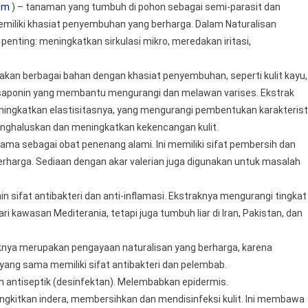
um
) – tanaman yang tumbuh di pohon sebagai semi-parasit dan
emiliki khasiat penyembuhan yang berharga. Dalam Naturalisan
penting: meningkatkan sirkulasi mikro, meredakan iritasi,
akan berbagai bahan dengan khasiat penyembuhan, seperti kulit kayu,
aponin yang membantu mengurangi dan melawan varises. Ekstrak
ngkatkan elastisitasnya, yang mengurangi pembentukan karakterist
 menghaluskan dan meningkatkan kekencangan kulit.
tama sebagai obat penenang alami. Ini memiliki sifat pembersih dan
erharga. Sediaan dengan akar valerian juga digunakan untuk masalah
ain sifat antibakteri dan anti-inflamasi. Ekstraknya mengurangi tingkat
i kawasan Mediterania, tetapi juga tumbuh liar di Iran, Pakistan, dan
knya merupakan pengayaan naturalisan yang berharga, karena
ang sama memiliki sifat antibakteri dan pelembab.
dan antiseptik (desinfektan). Melembabkan epidermis.
itkan indera, membersihkan dan mendisinfeksi kulit. Ini membawa