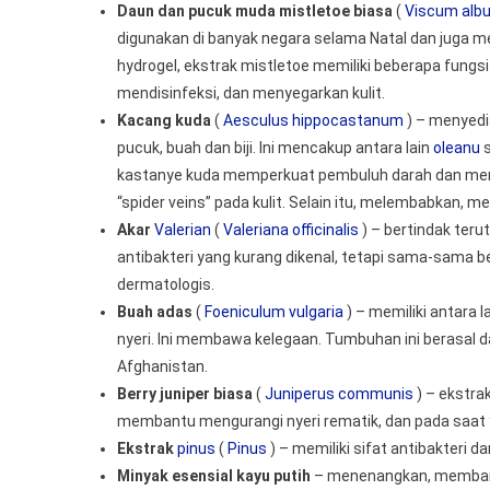
Daun dan pucuk muda mistletoe biasa
(
Viscum alb
digunakan di banyak negara selama Natal dan juga m
hydrogel, ekstrak mistletoe memiliki beberapa fungsi 
mendisinfeksi, dan menyegarkan kulit.
Kacang kuda
(
Aesculus hippocastanum
) – menyedi
pucuk, buah dan biji. Ini mencakup antara lain
oleanu
s
kastanye kuda memperkuat pembuluh darah dan meni
“spider veins” pada kulit. Selain itu, melembabkan,
Akar
Valerian
(
Valeriana officinalis
) – bertindak teru
antibakteri yang kurang dikenal, tetapi sama-sama b
dermatologis.
Buah adas
(
Foeniculum vulgaria
) – memiliki antara l
nyeri. Ini membawa kelegaan. Tumbuhan ini berasal dar
Afghanistan.
Berry juniper biasa
(
Juniperus communis
) – ekstra
membantu mengurangi nyeri rematik, dan pada saat y
Ekstrak
pinus
(
Pinus
) – memiliki sifat antibakteri 
Minyak esensial kayu putih
– menenangkan, membangk