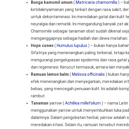
Bunga kamomil umum
(
Matricaria chamomilla
) – ba
ketidaknyamanan yang terkait dengan rasa sakit, derma
untuk dekontaminasi. Ini meredakan gatal dan kulit
neuralgia dan rematik. Ini mengandung banyak zat akt
Chamomile sebagai tanaman obat sudah dikenal sejak j
menganggapnya sebagai hadiah dari dewa matahari.
Hops cones
(
Humulus lupulus
) – bukan hanya bahan
Sifatnya yang menenangkan paling terkenal, tetapi k
mengurangi pengelupasan epidermis dan rasa gatal ya
dan regenerasi. Kerucut termasuk, antara lain minyak
Ramuan lemon balm
(
Melissa officinalis
) bukan hany
efek menenangkan dan menyegarkan, meredakan irita
bebas, yang mencegah penuaan kulit. Ini adalah komp
rambut.
Tanaman
yarrow (
Achillea millefolium
) – nama Latin
menggunakan yarrow untuk menyembuhkan luka pada pra
dalamnya. Dalam pengobatan herbal, yarrow adalah s
meredakan iritasi. Selain itu, ramuan tersebut mered