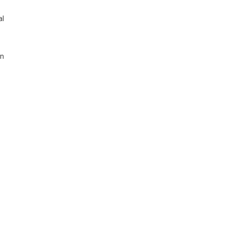
al
an