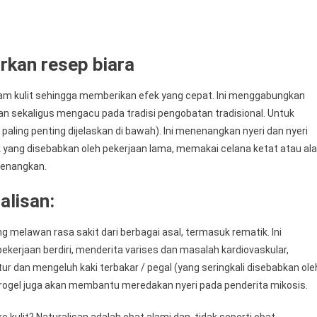
rkan resep biara
lam kulit sehingga memberikan efek yang cepat. Ini menggabungkan
an sekaligus mengacu pada tradisi pengobatan tradisional. Untuk
paling penting dijelaskan di bawah). Ini menenangkan nyeri dan nyeri
k yang disebabkan oleh pekerjaan lama, memakai celana ketat atau al
nenangkan.
alisan:
 melawan rasa sakit dari berbagai asal, termasuk rematik. Ini
pekerjaan berdiri, menderita varises dan masalah kardiovaskular,
tur dan mengeluh kaki terbakar / pegal (yang seringkali disebabkan ole
 hidrogel juga akan membantu meredakan nyeri pada penderita mikosis.
ulit? Naturalisan adalah obat alami dan, tidak seperti obat