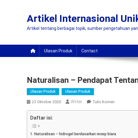
Skip
to
Artikel Internasional Uni
content
Artikel tentang berbagai topik, sumber pengetahuan ya
Ulasan Produk
Contact
Naturalisan – Pendapat Tentan
Ulasan Produk
Ulasan Produk
Writer
On
23 Oktober 2020
Tulis Komen
Naturalisan
–
Daftar isi:
Pendapat
Tentang
Naturalisan – hidrogel berdasarkan resep biara
Hidrogel