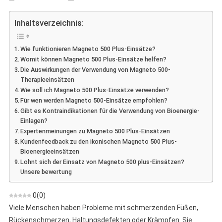
Magneto
500
Inhaltsverzeichnis:
Plus
–
Wie funktionieren Magneto 500 Plus-Einsätze?
Stellungna
Womit können Magneto 500 Plus-Einsätze helfen?
Zu
Die Auswirkungen der Verwendung von Magneto 500-
Bioenergiee
Therapieeinsätzen
Wie soll ich Magneto 500 Plus-Einsätze verwenden?
Für wen werden Magneto 500-Einsätze empfohlen?
Gibt es Kontraindikationen für die Verwendung von Bioenergie-
Einlagen?
Expertenmeinungen zu Magneto 500 Plus-Einsätzen
Kundenfeedback zu den ikonischen Magneto 500 Plus-
Bioenergieeinsätzen
Lohnt sich der Einsatz von Magneto 500 plus-Einsätzen?
Unsere bewertung
0
(
0
)
Viele Menschen haben Probleme mit schmerzenden Füßen,
Rückenschmerzen, Haltungsdefekten oder Krämpfen. Sie