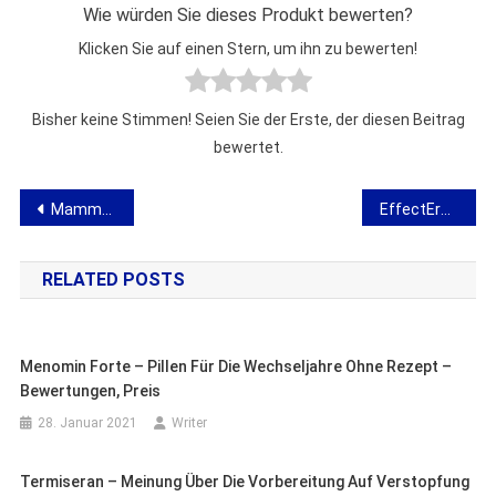
Wie würden Sie dieses Produkt bewerten?
Klicken Sie auf einen Stern, um ihn zu bewerten!
Bisher keine Stimmen! Seien Sie der Erste, der diesen Beitrag
bewertet.
Beitragsnavigation
Mammax – Meinung zu einem Gel, das das Aussehen der Brust verbessert
EffectEro – Meinung zur Vorbereitung zur Verbesserung der Potenz
RELATED POSTS
Menomin Forte – Pillen Für Die Wechseljahre Ohne Rezept –
Bewertungen, Preis
28. Januar 2021
Writer
Termiseran – Meinung Über Die Vorbereitung Auf Verstopfung