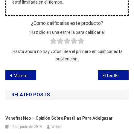
está limitada en el tiempo.
¿Como calificarias este producto?
¡Haz clic en una estrella para calificarla!
¡Hasta ahora no hay votos! Sea el primero en calificar esta
publicación.
Navegación
Mammax: opinión sobre un gel que mejora la apariencia de la mama
EffectEro – opinión sobre la preparación para mejorar la potencia
de
RELATED POSTS
entradas
Vanefist Neo – Opinión Sobre Pastillas Para Adelgazar
12 de junio de 2019
Writer