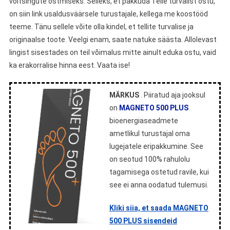
võltsingute ostmiseks. Selleks, et pakkuda Teile turvalist ostu,
on siin link usaldusväärsele turustajale, kellega me koostööd
teeme. Tänu sellele võite olla kindel, et tellite turvalise ja
originaalse toote. Veelgi enam, saate natuke säästa. Allolevast
lingist sisestades on teil võimalus mitte ainult eduka ostu, vaid
ka erakorralise hinna eest. Vaata ise!
MÄRKUS
. Piiratud aja jooksul
on
MAGNETO 500 PLUS
bioenergiaseadmete
ametlikul turustajal oma
lugejatele eripakkumine. See
on seotud 100% rahulolu
tagamisega ostetud ravile, kui
see ei anna oodatud tulemusi.
Kliki siia, et saada MAGNETO
500 PLUS sisendeid