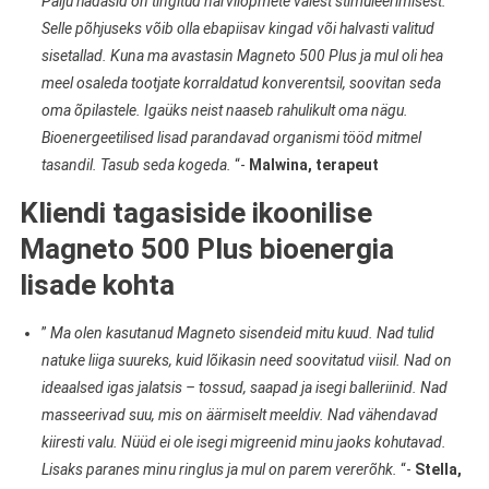
Palju hädasid on tingitud närvilõpmete valest stimuleerimisest.
Selle põhjuseks võib olla ebapiisav kingad või halvasti valitud
sisetallad. Kuna ma avastasin Magneto 500 Plus ja mul oli hea
meel osaleda tootjate korraldatud konverentsil, soovitan seda
oma õpilastele. Igaüks neist naaseb rahulikult oma nägu.
Bioenergeetilised lisad parandavad organismi tööd mitmel
tasandil. Tasub seda kogeda.
“-
Malwina, terapeut
Kliendi tagasiside ikoonilise
Magneto 500 Plus bioenergia
lisade kohta
”
Ma olen kasutanud Magneto sisendeid mitu kuud. Nad tulid
natuke liiga suureks, kuid lõikasin need soovitatud viisil. Nad on
ideaalsed igas jalatsis – tossud, saapad ja isegi balleriinid. Nad
masseerivad suu, mis on äärmiselt meeldiv. Nad vähendavad
kiiresti valu. Nüüd ei ole isegi migreenid minu jaoks kohutavad.
Lisaks paranes minu ringlus ja mul on parem vererõhk.
“-
Stella,