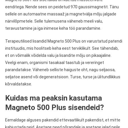
eenditega. Nende sees on peidetud 970 gaussimagnetit. Tänu
sellele on automaatne massaaž ja magnetvälja mõju jalgade
närvilõpmetele. Selle tulemusena väheneb meeli valu,
teravustamine ja iga inimese keha töö parandamine.
Terapeutilised lisandid Magneto 500 Plus on varustatud patendi
instituudis, mis hoolitseb keha eest terviklikult. See tähendab,
et on võimalik võidelda valu ja lisandite mõju on pikaajaline.
Veelgi enam, organismi tasakaal taastub ja vereringet
parandatakse. Väheneb selliste haiguste oht, nagu seljaosa,
seljatoe asend või degeneratsioon. Turse, turse ja ülitundlikkus
kõrvaldatakse.
Kuidas ma peaksin kasutama
Magneto 500 Plus sisendeid?
Eemaldage alguses pakendid ettevaatlikult pakendist, et mitte
kahjustada neid. Asetage need põrandale ja asetage jalad neile.