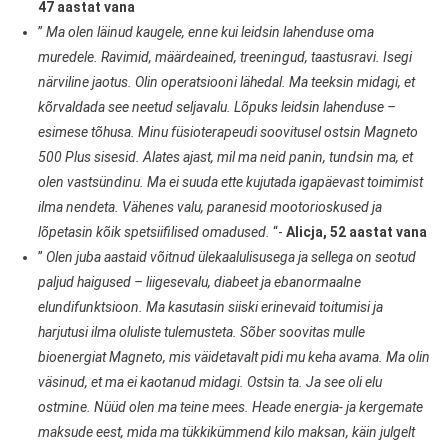
47 aastat vana
”
Ma olen läinud kaugele, enne kui leidsin lahenduse oma
muredele. Ravimid, määrdeained, treeningud, taastusravi. Isegi
närviline jaotus. Olin operatsiooni lähedal. Ma teeksin midagi, et
kõrvaldada see neetud seljavalu. Lõpuks leidsin lahenduse –
esimese tõhusa. Minu füsioterapeudi soovitusel ostsin Magneto
500 Plus sisesid. Alates ajast, mil ma neid panin, tundsin ma, et
olen vastsündinu. Ma ei suuda ette kujutada igapäevast toimimist
ilma nendeta. Vähenes valu, paranesid mootorioskused ja
lõpetasin kõik spetsiifilised omadused.
“-
Alicja, 52 aastat vana
”
Olen juba aastaid võitnud ülekaalulisusega ja sellega on seotud
paljud haigused – liigesevalu, diabeet ja ebanormaalne
elundifunktsioon. Ma kasutasin siiski erinevaid toitumisi ja
harjutusi ilma oluliste tulemusteta. Sõber soovitas mulle
bioenergiat Magneto, mis väidetavalt pidi mu keha avama. Ma olin
väsinud, et ma ei kaotanud midagi. Ostsin ta. Ja see oli elu
ostmine. Nüüd olen ma teine mees. Heade energia- ja kergemate
maksude eest, mida ma tükkikümmend kilo maksan, käin julgelt