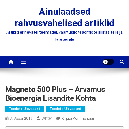
Skip
Ainulaadsed
to
content
rahvusvahelised artiklid
Artiklid erinevatel teemadel, väärtuslik teadmiste allikas teile ja
teie perele
Magneto 500 Plus – Arvamus
Bioenergia Lisandite Kohta
Toodete Ülevaated
Toodete Ülevaated
Writer
On
7. Veebr 2019
Kirjuta Kommentaar
Magneto