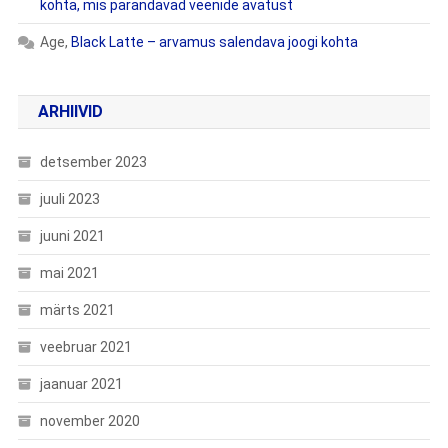
kohta, mis parandavad veenide avatust
Age
,
Black Latte – arvamus salendava joogi kohta
ARHIIVID
detsember 2023
juuli 2023
juuni 2021
mai 2021
märts 2021
veebruar 2021
jaanuar 2021
november 2020