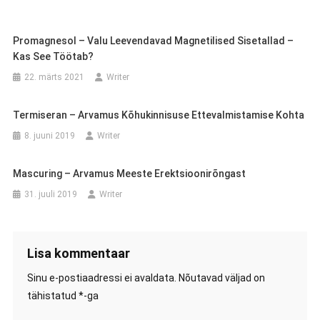
Promagnesol – Valu Leevendavad Magnetilised Sisetallad –
Kas See Töötab?
22. märts 2021
Writer
Termiseran – Arvamus Kõhukinnisuse Ettevalmistamise Kohta
8. juuni 2019
Writer
Mascuring – Arvamus Meeste Erektsioonirõngast
31. juuli 2019
Writer
Lisa kommentaar
Sinu e-postiaadressi ei avaldata.
Nõutavad väljad on
tähistatud
*
-ga