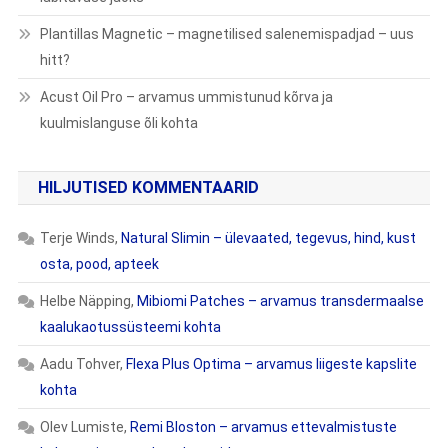
Plantillas Magnetic – magnetilised salenemispadjad – uus
hitt?
Acust Oil Pro – arvamus ummistunud kõrva ja
kuulmislanguse õli kohta
HILJUTISED KOMMENTAARID
Terje Winds
,
Natural Slimin – ülevaated, tegevus, hind, kust
osta, pood, apteek
Helbe Näpping
,
Mibiomi Patches – arvamus transdermaalse
kaalukaotussüsteemi kohta
Aadu Tohver
,
Flexa Plus Optima – arvamus liigeste kapslite
kohta
Olev Lumiste
,
Remi Bloston – arvamus ettevalmistuste