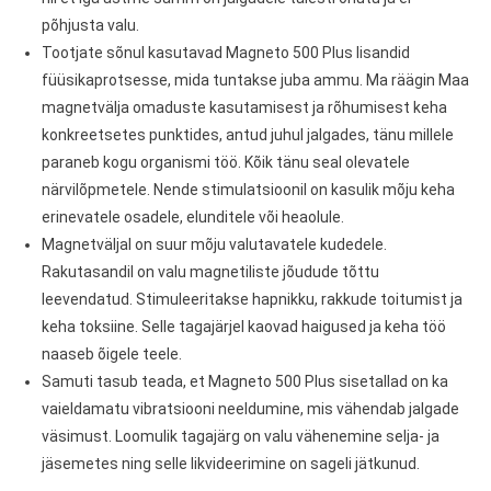
põhjusta valu.
Tootjate sõnul kasutavad Magneto 500 Plus lisandid
füüsikaprotsesse, mida tuntakse juba ammu. Ma räägin Maa
magnetvälja omaduste kasutamisest ja rõhumisest keha
konkreetsetes punktides, antud juhul jalgades, tänu millele
paraneb kogu organismi töö. Kõik tänu seal olevatele
närvilõpmetele. Nende stimulatsioonil on kasulik mõju keha
erinevatele osadele, elunditele või heaolule.
Magnetväljal on suur mõju valutavatele kudedele.
Rakutasandil on valu magnetiliste jõudude tõttu
leevendatud. Stimuleeritakse hapnikku, rakkude toitumist ja
keha toksiine. Selle tagajärjel kaovad haigused ja keha töö
naaseb õigele teele.
Samuti tasub teada, et Magneto 500 Plus sisetallad on ka
vaieldamatu vibratsiooni neeldumine, mis vähendab jalgade
väsimust. Loomulik tagajärg on valu vähenemine selja- ja
jäsemetes ning selle likvideerimine on sageli jätkunud.