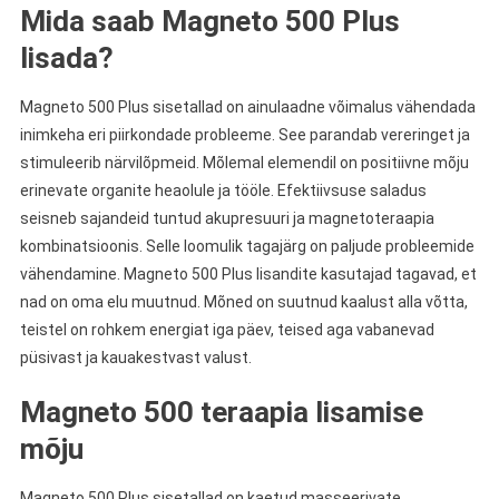
Mida saab Magneto 500 Plus
lisada?
Magneto 500 Plus sisetallad on ainulaadne võimalus vähendada
inimkeha eri piirkondade probleeme. See parandab vereringet ja
stimuleerib närvilõpmeid. Mõlemal elemendil on positiivne mõju
erinevate organite heaolule ja tööle. Efektiivsuse saladus
seisneb sajandeid tuntud akupresuuri ja magnetoteraapia
kombinatsioonis. Selle loomulik tagajärg on paljude probleemide
vähendamine. Magneto 500 Plus lisandite kasutajad tagavad, et
nad on oma elu muutnud. Mõned on suutnud kaalust alla võtta,
teistel on rohkem energiat iga päev, teised aga vabanevad
püsivast ja kauakestvast valust.
Magneto 500 teraapia lisamise
mõju
Magneto 500 Plus sisetallad on kaetud masseerivate