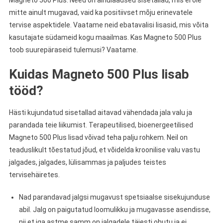
Magneto 500 Plus. Need on ainulaadsed sisetallad, mis ei ole
mitte ainult mugavad, vaid ka positiivset mõju erinevatele
tervise aspektidele. Vaatame neid ebatavalisi lisasid, mis võita
kasutajate südameid kogu maailmas. Kas Magneto 500 Plus
toob suurepäraseid tulemusi? Vaatame.
Kuidas Magneto 500 Plus lisab
tööd?
Hästi kujundatud sisetallad aitavad vähendada jala valu ja
parandada teie liikumist. Terapeutilised, bioenergeetilised
Magneto 500 Plus lisad võivad teha palju rohkem. Neil on
teaduslikult tõestatud jõud, et võidelda kroonilise valu vastu
jalgades, jalgades, lülisammas ja paljudes teistes
tervisehäiretes.
Nad parandavad jalgsi mugavust spetsiaalse sisekujunduse
abil. Jalg on paigutatud loomulikku ja mugavasse asendisse,
nii et iga astme samm on jalgadele täiesti ohutu ja ei