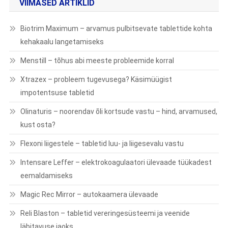
VIIMASED ARTIKLID
Biotrim Maximum – arvamus pulbitsevate tablettide kohta
kehakaalu langetamiseks
Menstill – tõhus abi meeste probleemide korral
Xtrazex – probleem tugevusega? Käsimüügist
impotentsuse tabletid
Olinaturis – noorendav õli kortsude vastu – hind, arvamused,
kust osta?
Flexoni liigestele – tabletid luu- ja liigesevalu vastu
Intensare Leffer – elektrokoagulaatori ülevaade tüükadest
eemaldamiseks
Magic Rec Mirror – autokaamera ülevaade
Reli Blaston – tabletid vereringesüsteemi ja veenide
läbitavuse jaoks