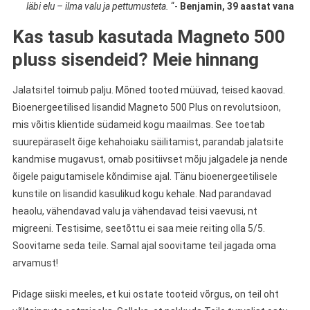
läbi elu – ilma valu ja pettumusteta.
“-
Benjamin, 39 aastat vana
Kas tasub kasutada Magneto 500
pluss sisendeid? Meie hinnang
Jalatsitel toimub palju. Mõned tooted müüvad, teised kaovad.
Bioenergeetilised lisandid Magneto 500 Plus on revolutsioon,
mis võitis klientide südameid kogu maailmas. See toetab
suurepäraselt õige kehahoiaku säilitamist, parandab jalatsite
kandmise mugavust, omab positiivset mõju jalgadele ja nende
õigele paigutamisele kõndimise ajal. Tänu bioenergeetilisele
kunstile on lisandid kasulikud kogu kehale. Nad parandavad
heaolu, vähendavad valu ja vähendavad teisi vaevusi, nt
migreeni. Testisime, seetõttu ei saa meie reiting olla 5/5.
Soovitame seda teile. Samal ajal soovitame teil jagada oma
arvamust!
Pidage siiski meeles, et kui ostate tooteid võrgus, on teil oht