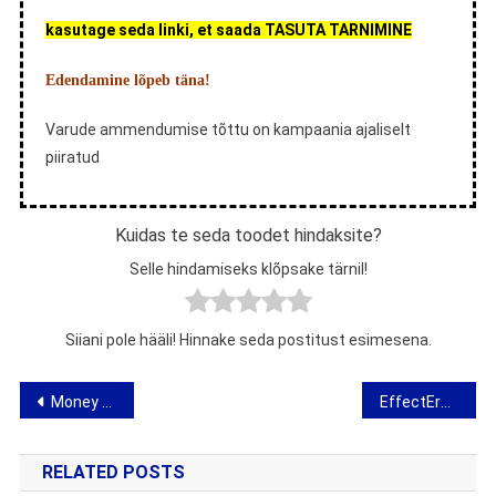
kasutage seda linki, et saada TASUTA TARNIMINE
Edendamine lõpeb täna!
Varude ammendumise tõttu on kampaania ajaliselt
piiratud
Kuidas te seda toodet hindaksite?
Selle hindamiseks klõpsake tärnil!
Siiani pole hääli! Hinnake seda postitust esimesena.
Navigeerimine
Money Amulet – arvamus amuleti kohta õnneks
EffectEro – arvamus potentsi parandamise ettevalmistamise kohta
RELATED POSTS