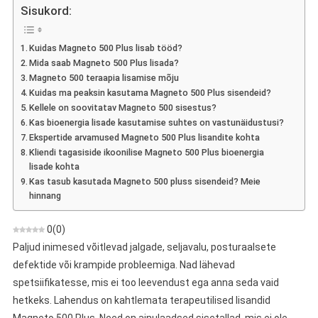
500
Sisukord:
Plus
–
Kuidas Magneto 500 Plus lisab tööd?
Arvamus
Mida saab Magneto 500 Plus lisada?
Bioenergia
Magneto 500 teraapia lisamise mõju
Lisandite
Kuidas ma peaksin kasutama Magneto 500 Plus sisendeid?
Kohta
Kellele on soovitatav Magneto 500 sisestus?
Kas bioenergia lisade kasutamise suhtes on vastunäidustusi?
Ekspertide arvamused Magneto 500 Plus lisandite kohta
Kliendi tagasiside ikoonilise Magneto 500 Plus bioenergia
lisade kohta
Kas tasub kasutada Magneto 500 pluss sisendeid? Meie
hinnang
0
(
0
)
Paljud inimesed võitlevad jalgade, seljavalu, posturaalsete
defektide või krampide probleemiga. Nad lähevad
spetsiifikatesse, mis ei too leevendust ega anna seda vaid
hetkeks. Lahendus on kahtlemata terapeutilised lisandid