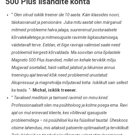
500 Plus lisandite kohta
”
Olen olnud isiklik treener üle 10 aasta. Käin klassides noori,
täiskasvanuid ja pensionäre. Juba mitu aastat olen märganud
mitmeid probleeme halva jalaga, suurenenud posturaalsete
kõrvalekalletega ja mitmesuguste ravimite liigkasutamisega,
väidetavalt terve. Eeldan, et õige raviraja valimisel saate need
probleemid kergesti kõrvaldada. Ma soovitan oma õpilastele
Magneto 500 Plus lisandeid, millel on kehale terviklik mõju.
Mugavad sisetallad, hästi valitud jalatsid ja liikumise annus
treeningu ajal teevad kõik need probleemid unustatud.
Akupressuur ja magnetvälja mõjutavad keha. Isiklikult sain sellest
ka teada.
“-
Michał, isiklik treener.
”
Tavalised meditsiin ja taimsed ravimid on minu kired.
Professionaalselt olen ma psühholoog ja kolme poega ema. Ravi
ajal on mul erinevaid kliente, kes võitlevad igasuguste
probleemidega – nii psüühilisel kui ka füüsilisel taustal. Üheskoos
otsime lahendusi, mis aitaksid patsiente optimaalselt ja terviklikult.