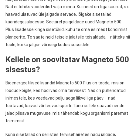
Nad ei tohiks vooderdist välja minna. Kui need on liiga suured, s.o
haavad ulatuvad üle jalgade servade, lõigake sisetallad
kääridega jaladesse. Seejärel paigaldage uued Magneto 500
Plus lisadesse kinga sisetükid, kuhu te oma esimest kõndimist
planeerite. Te saate neid teisele jalatsile teisaldada – näiteks nii
tööle, kui ka jalgsi- või isegi kodus sussidele.
Kellele on soovitatav Magneto 500
sisestus?
Bioenergeetilised lisandid Magneto 500 Plus on toode, mis on
loodud kõigile, kes hoolivad oma tervisest. Nad on pühendatud
inimestele, kes veedavad palju aega liikvel iga päev – nad
töötavad, käivad või teevad sporti. Tänu sellele saavad nende
jalad piisava mugavuse, mis tähendab kogu organismi paremat
toimimist.
Kuna sisetallad on sellistes tervisehäiretes nagu jalgade,