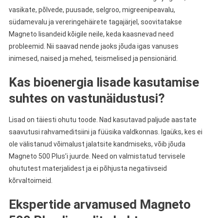
vasikate, põlvede, puusade, selgroo, migreenipeavalu,
südamevalu ja vereringehäirete tagajärjel, soovitatakse
Magneto lisandeid kõigile neile, keda kaasnevad need
probleemid. Nii saavad nende jaoks jõuda igas vanuses
inimesed, naised ja mehed, teismelised ja pensionärid.
Kas bioenergia lisade kasutamise
suhtes on vastunäidustusi?
Lisad on täiesti ohutu toode. Nad kasutavad paljude aastate
saavutusi rahvameditsiini ja füüsika valdkonnas. Igaüks, kes ei
ole välistanud võimalust jalatsite kandmiseks, võib jõuda
Magneto 500 Plus’i juurde. Need on valmistatud tervisele
ohututest materjalidest ja ei põhjusta negatiivseid
kõrvaltoimeid.
Ekspertide arvamused Magneto