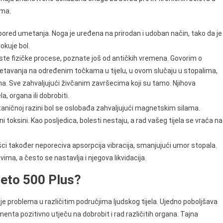
ima.
ored umetanja. Noga je uređena na prirodan i udoban način, tako da je
okuje bol.
e fizičke procese, poznate još od antičkih vremena. Govorim o
etavanja na određenim točkama u tijelu, u ovom slučaju u stopalima,
a. Sve zahvaljujući živčanim završecima koji su tamo. Njihova
la, organa ili dobrobiti.
staničnoj razini bol se oslobađa zahvaljujući magnetskim silama.
i toksini. Kao posljedica, bolesti nestaju, a rad vašeg tijela se vraća na
ci također neporeciva apsorpcija vibracija, smanjujući umor stopala.
ima, a često se nastavlja i njegova likvidacija.
eto 500 Plus?
 problema u različitim područjima ljudskog tijela. Ujedno poboljšava
ementa pozitivno utječu na dobrobit i rad različitih organa. Tajna