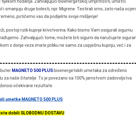
je tijekom hodanja. Zahvaljujući bioenergetskoj umjetnosti, umetci
bol i smanjuju druge bolesti, npr. Migrene. Testirali smo, zato naša ocje
emeno, potičemo vas da podijelite svoje mišljenje!
 postoji rizik kupnje krivotvorina. Kako bismo Vam osigurali sigurnu
urađujemo. Zahvaljujući tome, možete biti sigurni da naručujete siguran
skom s donje veze imate priliku ne samo za uspješnu kupnju, već i za
ibuter
MAGNETO 500 PLUS
bioenergetskih umetaka za određeno
u za naše čitatelje. To je povezano sa 100% jamstvom zadovoljstva
 donosi očekivane rezultate.
dobili umetke MAGNETO 500 PLUS
 biste dobili SLOBODNU DOSTAVU