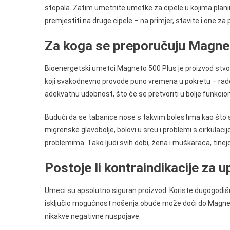
stopala. Zatim umetnite umetke za cipele u kojima plan
premjestiti na druge cipele – na primjer, stavite i one za
Za koga se preporučuju Magne
Bioenergetski umetci Magneto 500 Plus je proizvod stvore
koji svakodnevno provode puno vremena u pokretu – rade, 
adekvatnu udobnost, što će se pretvoriti u bolje funkcion
Budući da se tabanice nose s takvim bolestima kao što su 
migrenske glavobolje, bolovi u srcu i problemi s cirkula
problemima. Tako ljudi svih dobi, žena i muškaraca, tinejd
Postoje li kontraindikacije za
Umeci su apsolutno siguran proizvod. Koriste dugogodišn
isključio mogućnost nošenja obuće može doći do Magneto 
nikakve negativne nuspojave.