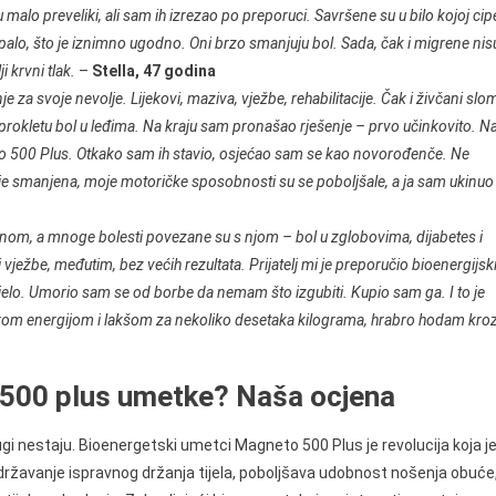
alo preveliki, ali sam ih izrezao po preporuci. Savršene su u bilo kojoj cipe
palo, što je iznimno ugodno. Oni brzo smanjuju bol. Sada, čak i migrene nis
i krvni tlak.
–
Stella, 47 godina
a svoje nevolje. Lijekovi, maziva, vježbe, rehabilitacije. Čak i živčani slo
 prokletu bol u leđima. Na kraju sam pronašao rješenje – prvo učinkovito. N
 500 Plus. Otkako sam ih stavio, osjećao sam se kao novorođenče. Ne
 je smanjena, moje motoričke sposobnosti su se poboljšale, a ja sam ukinuo
om, a mnoge bolesti povezane su s njom – bol u zglobovima, dijabetes i
 vježbe, međutim, bez većih rezultata. Prijatelj mi je preporučio bioenergijsk
ijelo. Umorio sam se od borbe da nemam što izgubiti. Kupio sam ga. I to je
brom energijom i lakšom za nekoliko desetaka kilograma, hrabro hodam kro
to 500 plus umetke? Naša ocjena
gi nestaju. Bioenergetski umetci Magneto 500 Plus je revolucija koja j
državanje ispravnog držanja tijela, poboljšava udobnost nošenja obuće