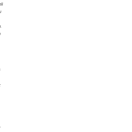
li
u
m.
a
i
z
e
,