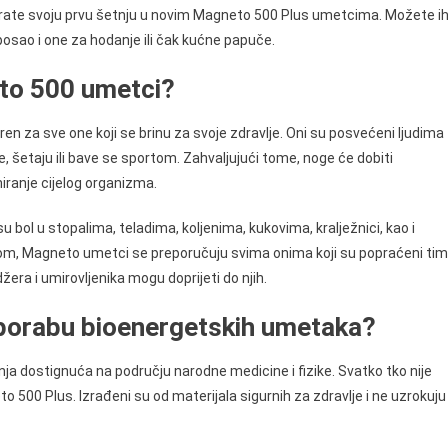
irate svoju prvu šetnju u novim Magneto 500 Plus umetcima. Možete i
 posao i one za hodanje ili čak kućne papuče.
to 500 umetci?
n za sve one koji se brinu za svoje zdravlje. Oni su posvećeni ljudima
šetaju ili bave se sportom. Zahvaljujući tome, noge će dobiti
iranje cijelog organizma.
bol u stopalima, teladima, koljenima, kukovima, kralježnici, kao i
cijom, Magneto umetci se preporučuju svima onima koji su popraćeni tim
žera i umirovljenika mogu doprijeti do njih.
 uporabu bioenergetskih umetaka?
ja dostignuća na području narodne medicine i fizike. Svatko tko nije
500 Plus. Izrađeni su od materijala sigurnih za zdravlje i ne uzrokuju