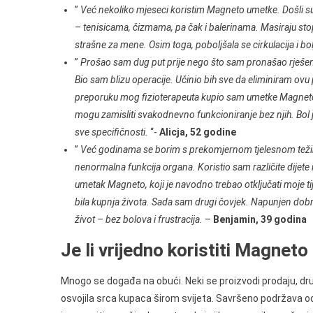
”
Već nekoliko mjeseci koristim Magneto umetke. Došli su m
– tenisicama, čizmama, pa čak i balerinama. Masiraju sto
strašne za mene. Osim toga, poboljšala se cirkulacija i bolj
”
Prošao sam dug put prije nego što sam pronašao rješenje z
Bio sam blizu operacije. Učinio bih sve da eliminiram ovu
preporuku mog fizioterapeuta kupio sam umetke Magneto
mogu zamisliti svakodnevno funkcioniranje bez njih. Bol
sve specifičnosti.
“-
Alicja, 52 godine
”
Već godinama se borim s prekomjernom tjelesnom težin
nenormalna funkcija organa. Koristio sam različite dijete i
umetak Magneto, koji je navodno trebao otključati moje t
bila kupnja života. Sada sam drugi čovjek. Napunjen do
život – bez bolova i frustracija.
–
Benjamin, 39 godina
Je li vrijedno koristiti Magne
Mnogo se događa na obući. Neki se proizvodi prodaju, dru
osvojila srca kupaca širom svijeta. Savršeno podržava o