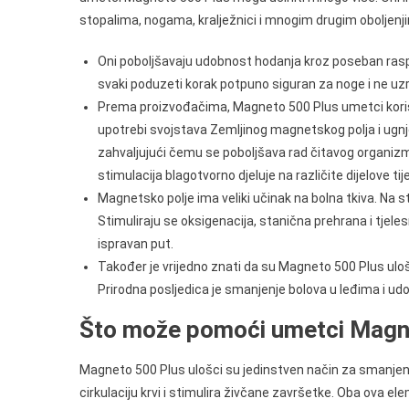
stopalima, nogama, kralježnici i mnogim drugim oboljenj
Oni poboljšavaju udobnost hodanja kroz poseban rasp
svaki poduzeti korak potpuno siguran za noge i ne uzr
Prema proizvođačima, Magneto 500 Plus umetci korist
upotrebi svojstava Zemljinog magnetskog polja i ugnj
zahvaljujući čemu se poboljšava rad čitavog organizm
stimulacija blagotvorno djeluje na različite dijelove tije
Magnetsko polje ima veliki učinak na bolna tkiva. Na 
Stimuliraju se oksigenacija, stanična prehrana i tjelesn
ispravan put.
Također je vrijedno znati da su Magneto 500 Plus uloš
Prirodna posljedica je smanjenje bolova u leđima i udov
Što može pomoći umetci Magn
Magneto 500 Plus ulošci su jedinstven način za smanjenje
cirkulaciju krvi i stimulira živčane završetke. Oba ova el