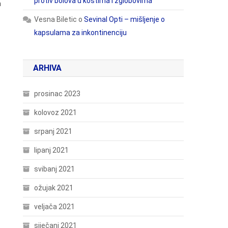
protiv bolova u kostima i zglobovima
h
Vesna Biletic
o
Sevinal Opti – mišljenje o
kapsulama za inkontinenciju
ARHIVA
prosinac 2023
kolovoz 2021
srpanj 2021
lipanj 2021
svibanj 2021
ožujak 2021
veljača 2021
siječanj 2021