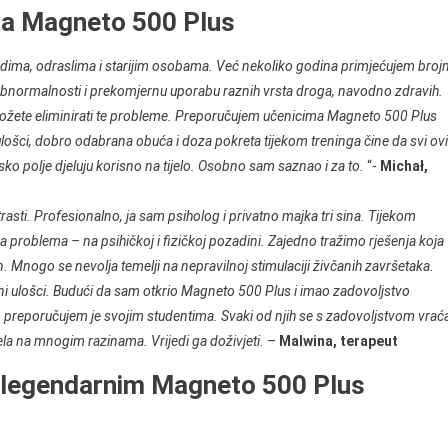
ma Magneto 500 Plus
dima, odraslima i starijim osobama. Već nekoliko godina primjećujem broj
abnormalnosti i prekomjernu uporabu raznih vrsta droga, navodno zdravih.
možete eliminirati te probleme. Preporučujem učenicima Magneto 500 Plus
lošci, dobro odabrana obuća i doza pokreta tijekom treninga čine da svi ovi
 polje djeluju korisno na tijelo. Osobno sam saznao i za to.
“-
Michał,
sti. Profesionalno, ja sam psiholog i privatno majka tri sina. Tijekom
ma problema – na psihičkoj i fizičkoj pozadini. Zajedno tražimo rješenja koja
 Mnogo se nevolja temelji na nepravilnoj stimulaciji živčanih završetaka.
ni ulošci. Budući da sam otkrio Magneto 500 Plus i imao zadovoljstvo
ti, preporučujem je svojim studentima. Svaki od njih se s zadovoljstvom vrać
ela na mnogim razinama. Vrijedi ga doživjeti.
–
Malwina, terapeut
o legendarnim Magneto 500 Plus