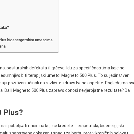
ju
taka?
 Plus bioenergetskim umetcima
jena
a, posturalnih defekata ili grčeva. Idu za specifičnostima koje ne
nesumnjivo biti terapijski umetci Magneto 500 Plus. To su jedinstveni
imaju pozitivan učinak na različite zdravstvene aspekte. Pogledajmo ov
ta. Da li Magneto 500 Plus zapravo donosi nevjerojatne rezultate? Da
 Plus?
 i poboljšati način na koji se krećete. Terapeutski, bioenergijski
maju znanstveno dokazanu snagu za borbu protiv kroničnih bolova u