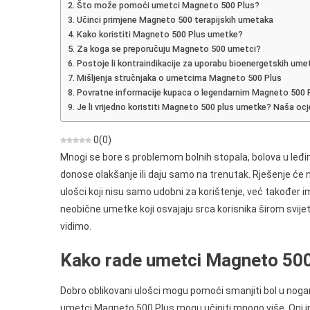
Što može pomoći umetci Magneto 500 Plus?
O
Učinci primjene Magneto 500 terapijskih umetaka
Umetcima
Kako koristiti Magneto 500 Plus umetke?
Za
Za koga se preporučuju Magneto 500 umetci?
Bioenergi
Postoje li kontraindikacije za uporabu bioenergetskih ume
Mišljenja stručnjaka o umetcima Magneto 500 Plus
Povratne informacije kupaca o legendarnim Magneto 500
Je li vrijedno koristiti Magneto 500 plus umetke? Naša oc
0
(
0
)
Mnogi se bore s problemom bolnih stopala, bolova u leđim
donose olakšanje ili daju samo na trenutak. Rješenje će 
ulošci koji nisu samo udobni za korištenje, već također 
neobične umetke koji osvajaju srca korisnika širom svije
vidimo.
Kako rade umetci Magneto 500
Dobro oblikovani ulošci mogu pomoći smanjiti bol u nogama
umetci Magneto 500 Plus mogu učiniti mnogo više. Oni i