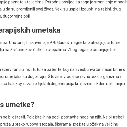
apije poznate stoljećima. Prirodna posljedica toga je smanjenje mnogi
a su promijenili svoj život. Neki su uspjeli izgubiti na težini, drugi
, dugotrajne boli.
erapijskih umetaka
ma. Unutar njih skriveno je 970 Gauss magneta. Zahvaljujući tome
a na živčane završetke u stopalima. Zbog toga se smanjuje bol,
ezerviranu u institutu za patente, koji na sveobuhvatan način brine o
učinci umetaka su dugotrajni. Štoviše, vraća se ravnoteža organizma i
 su haluksy, držanje tijela ili degeneracija kralježnice. Edem, oticanje i
us umetke?
ne bi oštetili. Položite ih na pod i postavite noge na njih. Ne bi trebali
se pružaju preko rubova stopala, škarama izrežite uložak na veličinu