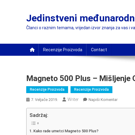
Preskočite
na
Jedinstveni međunarodni
sadržaj
Članci o raznim temama, vrijedan izvor znanja za vas i va
Recenzije Proizvoda
Contact
Magneto 500 Plus – Mišljenje 
Recenzije Proizvoda
Recenzije Proizvoda
Writer
On
7. Veljače 2019.
Napiši Komentar
Magneto
500
Sadržaj:
Plus
–
Kako rade umetci Magneto 500 Plus?
Mišljenje