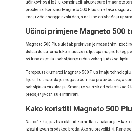
učinkovitosti leži u kombinaciji akupresure i magnetoter
problema. Korisnici Magneto 500 Plus umetaka osiguravaju d
imaju više energije svaki dan, a neki se oslobađaju uporne
Učinci primjene Magneto 500 t
Magneto 500 Plus uložak prekriven je masažnim izbočina
dolazi do automatske masaže i utjecaja magnetskog polj
oštrina osjetila i poboljšanje rada svakog ljudskog tijela.
Terapeutski umetci Magneto 500 Plus imaju tehnologiju r
tijelu. To znači da je moguće boriti se protiv bolova, a 
poboljšava cirkulacija. Smanjuje se rizik od bolesti kao što
preosjetljivost su eliminirani.
Kako koristiti Magneto 500 Pl
Na početku, pažljivo uklonite umetke iz pakiranja – kako ih 
izlaziti izvan brodskog broda. Ako su preveliki, tj. Rane 