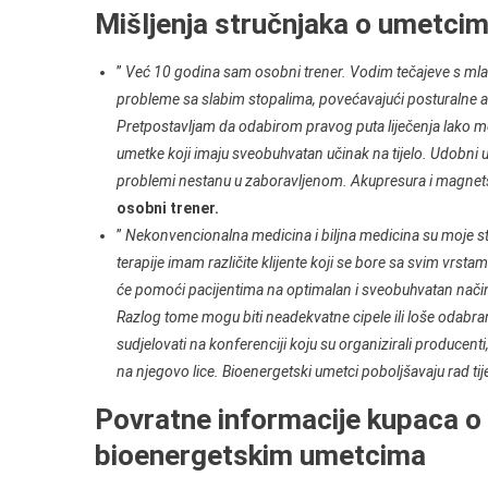
Mišljenja stručnjaka o umetci
”
Već 10 godina sam osobni trener. Vodim tečajeve s mla
probleme sa slabim stopalima, povećavajući posturalne 
Pretpostavljam da odabirom pravog puta liječenja lako 
umetke koji imaju sveobuhvatan učinak na tijelo. Udobni u
problemi nestanu u zaboravljenom. Akupresura i magnetsko
osobni trener.
”
Nekonvencionalna medicina i biljna medicina su moje stra
terapije imam različite klijente koji se bore sa svim vrsta
će pomoći pacijentima na optimalan i sveobuhvatan način.
Razlog tome mogu biti neadekvatne cipele ili loše odabra
sudjelovati na konferenciji koju su organizirali producen
na njegovo lice. Bioenergetski umetci poboljšavaju rad tij
Povratne informacije kupaca 
bioenergetskim umetcima