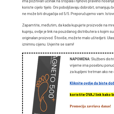
ima pozitivan učinak na stopala i njihovo pravilno nošen
koriste cijelo tijelo. Oni poboljšavaju dobrobit, smanjuju 
ne može biti drugačija od 5/5. Preporučujemo vam. Istovr
Zapamtite, međutim, da kada kupujete proizvode na mreži,
kupnju, ovdje je link na pouzdanog distributera s kojim s
originalan proizvod. Štoviše, možete malo uštedjeti. Ula
iznimnu cijenu. Uvjerite se sami!
NAPOMENA:
Službeni distr
vrijeme ima posebnu ponud
za kupljeni tretman ako ne
Kliknite ovdje da biste 
koristite OVAJ link kako
Promocija završava danas!