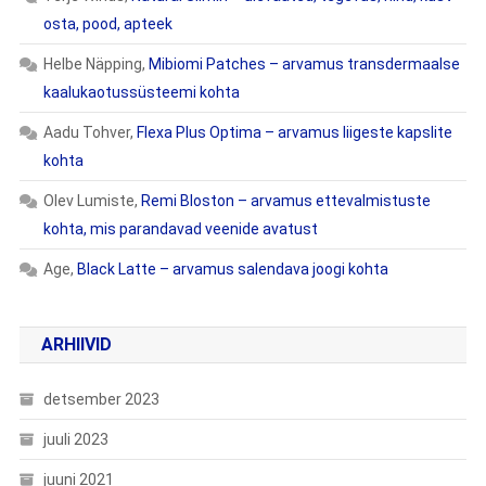
osta, pood, apteek
Helbe Näpping
,
Mibiomi Patches – arvamus transdermaalse
kaalukaotussüsteemi kohta
Aadu Tohver
,
Flexa Plus Optima – arvamus liigeste kapslite
kohta
Olev Lumiste
,
Remi Bloston – arvamus ettevalmistuste
kohta, mis parandavad veenide avatust
Age
,
Black Latte – arvamus salendava joogi kohta
ARHIIVID
detsember 2023
juuli 2023
juuni 2021