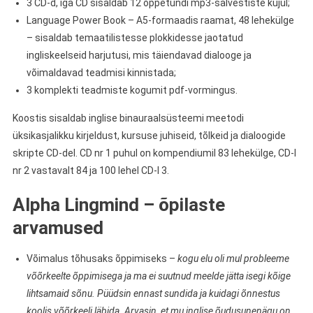
3 CD-d, iga CD sisaldab 12 õppetundi mp3-salvestiste kujul;
Language Power Book – A5-formaadis raamat, 48 lehekülge
– sisaldab temaatilistesse plokkidesse jaotatud
ingliskeelseid harjutusi, mis täiendavad dialooge ja
võimaldavad teadmisi kinnistada;
3 komplekti teadmiste kogumit pdf-vormingus.
Koostis sisaldab inglise binauraalsüsteemi meetodi
üksikasjalikku kirjeldust, kursuse juhiseid, tõlkeid ja dialoogide
skripte CD-del. CD nr 1 puhul on kompendiumil 83 lehekülge, CD-l
nr 2 vastavalt 84 ja 100 lehel CD-l 3.
Alpha Lingmind – õpilaste
arvamused
Võimalus tõhusaks õppimiseks –
kogu elu oli mul probleeme
võõrkeelte õppimisega ja ma ei suutnud meelde jätta isegi kõige
lihtsamaid sõnu. Püüdsin ennast sundida ja kuidagi õnnestus
koolis võõrkeeli läbida. Arvasin, et mu inglise õudusunenägu on