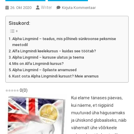
Writer
On
26. Okt 2020
Kirjuta Kommentaar
Alpha
Lingmind
Sisukord:
–
Inglise
Alpha Lingmind – teadus, mis põhineb sünkroonse peksmise
Keele
meetodil
Õppimine
Alfa Lingmindi keelekursus – kuidas see töötab?
Mannekeenidele
Alpha Lingmind – kursuse ulatus ja teema
–
Mis on Alfa Lingmindi kursus?
Binauraalsete
Alpha Lingmind – õpilaste arvamused
Löökide
Kust osta Alpha Lingmindi kursust? Meie arvamus
Uuenduslik
Meetod!
0
(
0
)
Kui elame tänases päevas,
kui näeme, et riigipiirid
muutuvad üha hägusamaks
ja ühiskond globaalseks, näib
vähemalt ühe võõrkeele