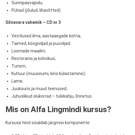
Sünnipäevapidu;
Pühad (jõulud, lihavõtted).
Sõnavara vahemik – CD nr 3
Vestlused ilma, aastaaegade kohta;
Taimed, köögiviljad ja puuviljad;
Loomade maailm;
Restoranis ja kohvikus;
Turism;
Kultuur (muuseumi, kino külastamine);
Lame;
Juuksuris ja muud teenused;
Juhuslikud olukorrad – tulekahju, õnnetus.
Mis on Alfa Lingmindi kursus?
Kursuse hind sisaldab järgmisi komponente: