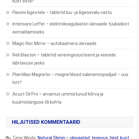
kust osta?
Flexoni liigestele – tabletid luu- ja liigesevalu vastu
Intensare Leffer – elektrokoagulaatori ülevaade tüükadest
eemaldamiseks
Magic Rec Mirror – autokaamera ülevaade
Reli Blaston – tabletid vereringesüsteemi ja veenide
läbitavuse jaoks
Plantillas Magnetic – magnetilised salenemispadjad – uus
hitt?
Acust Oil Pro – arvamus ummistunud kõrva ja
kuulmislanguse õli kohta
HILJUTISED KOMMENTAARID
Terje Winds
,
Natural Slimin – ülevaated, tegevus, hind, kust