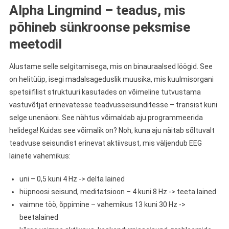
Alpha Lingmind – teadus, mis
põhineb sünkroonse peksmise
meetodil
Alustame selle selgitamisega, mis on binauraalsed löögid. See
on helitüüp, isegi madalsageduslik muusika, mis kuulmisorgani
spetsiifilist struktuuri kasutades on võimeline tutvustama
vastuvõtjat erinevatesse teadvusseisunditesse – transist kuni
selge unenäoni. See nähtus võimaldab aju programmeerida
helidega! Kuidas see võimalik on? Noh, kuna aju näitab sõltuvalt
teadvuse seisundist erinevat aktiivsust, mis väljendub EEG
lainete vahemikus:
uni – 0,5 kuni 4 Hz -> delta lained
hüpnoosi seisund, meditatsioon – 4 kuni 8 Hz -> teeta lained
vaimne töö, õppimine – vahemikus 13 kuni 30 Hz ->
beetalained