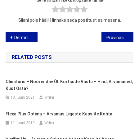
Selle hindamiseks klõpsake tärnil!
Siiani pole hääli! Hinnake seda postitust esimesena.
Navigeerimine
Dermitalen Control mükoosi vastu – tegevus, koostisosad, arvamused, kust osta?
Provinas Patches – arvamus vereringet parandavate plaastrite kohta
RELATED POSTS
Olinaturis – Noorendav Õli Kortsude Vastu – Hind, Arvamused,
Kust Osta?
10. juuni 2021
Writer
Flexa Plus Optima – Arvamus Liigeste Kapslite Kohta
11. juuni 2019
Writer