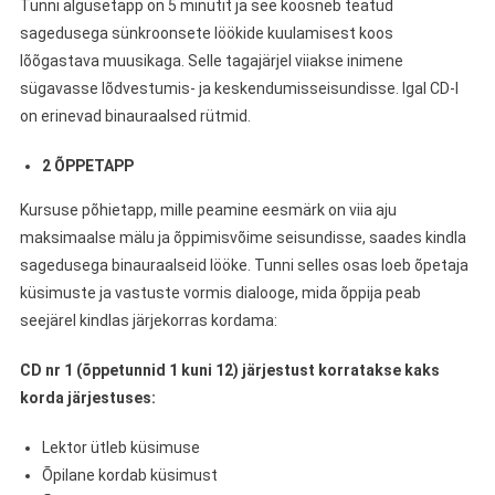
Tunni algusetapp on 5 minutit ja see koosneb teatud
sagedusega sünkroonsete löökide kuulamisest koos
lõõgastava muusikaga. Selle tagajärjel viiakse inimene
sügavasse lõdvestumis- ja keskendumisseisundisse. Igal CD-l
on erinevad binauraalsed rütmid.
2 ÕPPETAPP
Kursuse põhietapp, mille peamine eesmärk on viia aju
maksimaalse mälu ja õppimisvõime seisundisse, saades kindla
sagedusega binauraalseid lööke. Tunni selles osas loeb õpetaja
küsimuste ja vastuste vormis dialooge, mida õppija peab
seejärel kindlas järjekorras kordama:
CD nr 1 (õppetunnid 1 kuni 12) järjestust korratakse kaks
korda järjestuses:
Lektor ütleb küsimuse
Õpilane kordab küsimust