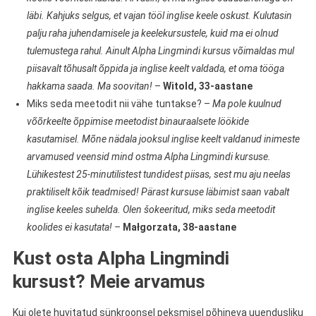
läbi. Kahjuks selgus, et vajan tööl inglise keele oskust. Kulutasin
palju raha juhendamisele ja keelekursustele, kuid ma ei olnud
tulemustega rahul. Ainult Alpha Lingmindi kursus võimaldas mul
piisavalt tõhusalt õppida ja inglise keelt valdada, et oma tööga
hakkama saada. Ma soovitan!
–
Witold, 33-aastane
Miks seda meetodit nii vähe tuntakse? –
Ma pole kuulnud
võõrkeelte õppimise meetodist binauraalsete löökide
kasutamisel. Mõne nädala jooksul inglise keelt valdanud inimeste
arvamused veensid mind ostma Alpha Lingmindi kursuse.
Lühikestest 25-minutilistest tundidest piisas, sest mu aju neelas
praktiliselt kõik teadmised! Pärast kursuse läbimist saan vabalt
inglise keeles suhelda. Olen šokeeritud, miks seda meetodit
koolides ei kasutata! –
Małgorzata, 38-aastane
Kust osta Alpha Lingmindi
kursust? Meie arvamus
Kui olete huvitatud sünkroonsel peksmisel põhineva uuendusliku