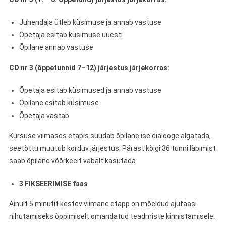
Juhendaja ütleb küsimuse ja annab vastuse
Õpetaja esitab küsimuse uuesti
Õpilane annab vastuse
CD nr 3 (õppetunnid 7–12) järjestus järjekorras:
Õpetaja esitab küsimused ja annab vastuse
Õpilane esitab küsimuse
Õpetaja vastab
Kursuse viimases etapis suudab õpilane ise dialooge algatada,
seetõttu muutub korduv järjestus. Pärast kõigi 36 tunni läbimist
saab õpilane võõrkeelt vabalt kasutada.
3 FIKSEERIMISE faas
Ainult 5 minutit kestev viimane etapp on mõeldud ajufaasi
nihutamiseks õppimiselt omandatud teadmiste kinnistamisele.