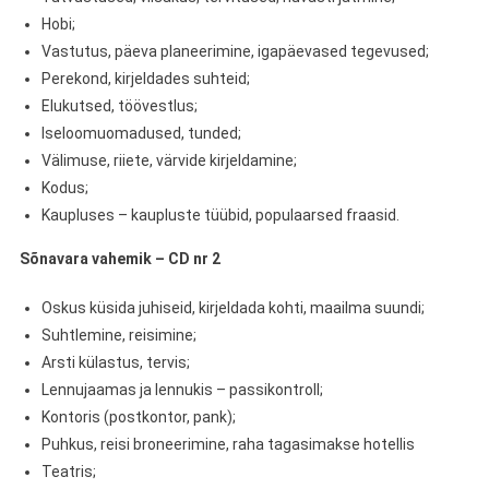
Hobi;
Vastutus, päeva planeerimine, igapäevased tegevused;
Perekond, kirjeldades suhteid;
Elukutsed, töövestlus;
Iseloomuomadused, tunded;
Välimuse, riiete, värvide kirjeldamine;
Kodus;
Kaupluses – kaupluste tüübid, populaarsed fraasid.
Sõnavara vahemik – CD nr 2
Oskus küsida juhiseid, kirjeldada kohti, maailma suundi;
Suhtlemine, reisimine;
Arsti külastus, tervis;
Lennujaamas ja lennukis – passikontroll;
Kontoris (postkontor, pank);
Puhkus, reisi broneerimine, raha tagasimakse hotellis
Teatris;