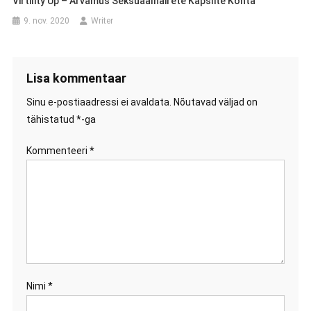
Virtility Up – Arvamus Seksuaalhäirete Kapslite Kohta
9. nov. 2020
Writer
Lisa kommentaar
Sinu e-postiaadressi ei avaldata.
Nõutavad väljad on
tähistatud
*
-ga
Kommenteeri
*
Nimi
*