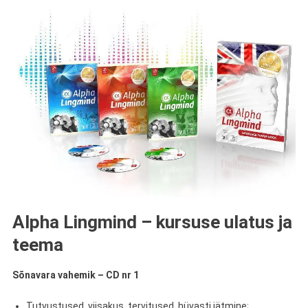
Alpha Lingmind – kursuse ulatus ja
teema
Sõnavara vahemik – CD nr 1
Tutvustused, viisakus, tervitused, hüvasti jätmine;