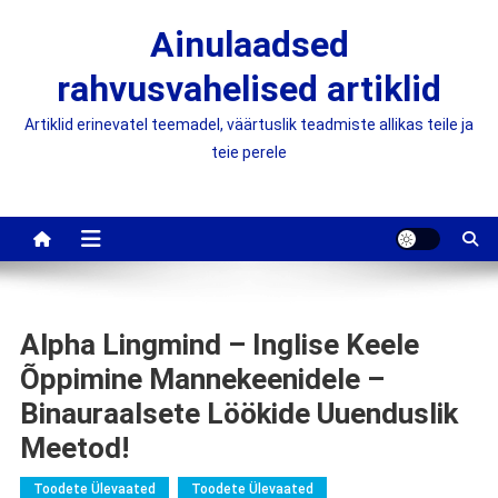
Skip
Ainulaadsed
to
content
rahvusvahelised artiklid
Artiklid erinevatel teemadel, väärtuslik teadmiste allikas teile ja
teie perele
Alpha Lingmind – Inglise Keele
Õppimine Mannekeenidele –
Binauraalsete Löökide Uuenduslik
Meetod!
Toodete Ülevaated
Toodete Ülevaated