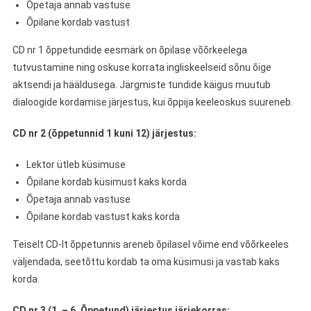
Õpetaja annab vastuse
Õpilane kordab vastust
CD nr 1 õppetundide eesmärk on õpilase võõrkeelega
tutvustamine ning oskuse korrata ingliskeelseid sõnu õige
aktsendi ja hääldusega. Järgmiste tundide käigus muutub
dialoogide kordamise järjestus, kui õppija keeleoskus suureneb.
CD nr 2 (õppetunnid 1 kuni 12) järjestus:
Lektor ütleb küsimuse
Õpilane kordab küsimust kaks korda
Õpetaja annab vastuse
Õpilane kordab vastust kaks korda
Teiselt CD-lt õppetunnis areneb õpilasel võime end võõrkeeles
väljendada, seetõttu kordab ta oma küsimusi ja vastab kaks
korda.
CD nr 3 (1. – 6. Õppetund) järjestus järjekorras: