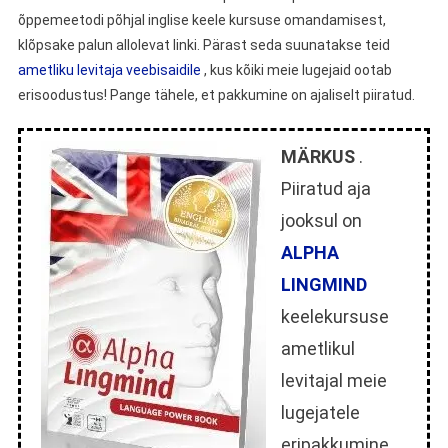
õppemeetodi põhjal inglise keele kursuse omandamisest,
klõpsake palun allolevat linki. Pärast seda suunatakse teid
ametliku levitaja veebisaidile
, kus kõiki meie lugejaid ootab
erisoodustus! Pange tähele, et pakkumine on ajaliselt piiratud.
MÄRKUS
.
Piiratud aja
jooksul on
ALPHA
LINGMIND
keelekursuse
ametlikul
levitajal meie
lugejatele
eripakkumine.