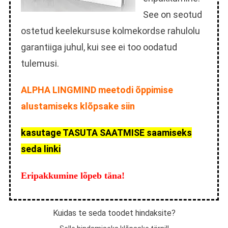
See on seotud
ostetud keelekursuse kolmekordse rahulolu
garantiiga juhul, kui see ei too oodatud
tulemusi.
ALPHA LINGMIND meetodi õppimise
alustamiseks klõpsake siin
kasutage TASUTA SAATMISE saamiseks
seda linki
Eripakkumine lõpeb täna!
Kuidas te seda toodet hindaksite?