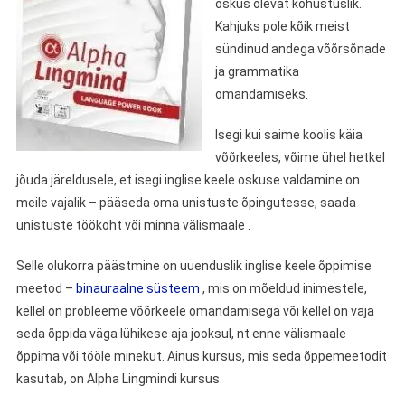
oskus olevat kohustuslik.
Kahjuks pole kõik meist
sündinud andega võõrsõnade
ja grammatika
omandamiseks.
Isegi kui saime koolis käia
võõrkeeles, võime ühel hetkel
jõuda järeldusele, et isegi inglise keele oskuse valdamine on
meile vajalik – pääseda oma unistuste õpingutesse, saada
unistuste töökoht või minna välismaale .
Selle olukorra päästmine on uuenduslik inglise keele õppimise
meetod –
binauraalne süsteem
, mis on mõeldud inimestele,
kellel on probleeme võõrkeele omandamisega või kellel on vaja
seda õppida väga lühikese aja jooksul, nt enne välismaale
õppima või tööle minekut. Ainus kursus, mis seda õppemeetodit
kasutab, on Alpha Lingmindi kursus.