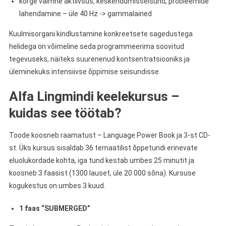
kõrge vaimne aktiivsus, keskendumisseisund, probleemide
lahendamine – üle 40 Hz -> gammalained
Kuulmisorgani kindlustamine konkreetsete sagedustega
helidega on võimeline seda programmeerima soovitud
tegevuseks, näiteks suurenenud kontsentratsiooniks ja
üleminekuks intensiivse õppimise seisundisse.
Alfa Lingmindi keelekursus –
kuidas see töötab?
Toode koosneb raamatust – Language Power Book ja 3-st CD-
st. Üks kursus sisaldab 36 temaatilist õppetundi erinevate
eluolukordade kohta, iga tund kestab umbes 25 minutit ja
koosneb 3 faasist (1300 lauset, üle 20 000 sõna). Kursuse
kogukestus on umbes 3 kuud.
1 faas “SUBMERGED”