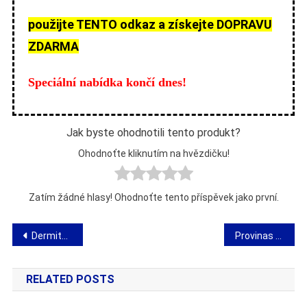
použijte TENTO odkaz a získejte DOPRAVU
ZDARMA
Speciální nabídka končí dnes!
Jak byste ohodnotili tento produkt?
Ohodnoťte kliknutím na hvězdičku!
Zatím žádné hlasy! Ohodnoťte tento příspěvek jako první.
Navigace
Dermitalen Control proti mykóze – akce, přísady, názory, kde koupit?
Provinas Patches – názor na náplasti, které zlepšují krevní oběh
pro
RELATED POSTS
příspěvek