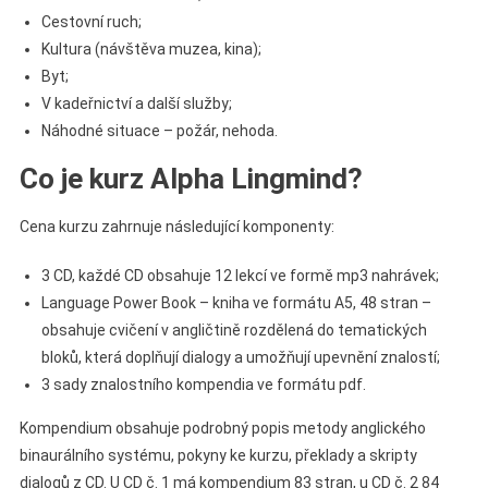
Cestovní ruch;
Kultura (návštěva muzea, kina);
Byt;
V kadeřnictví a další služby;
Náhodné situace – požár, nehoda.
Co je kurz Alpha Lingmind?
Cena kurzu zahrnuje následující komponenty:
3 CD, každé CD obsahuje 12 lekcí ve formě mp3 nahrávek;
Language Power Book – kniha ve formátu A5, 48 stran –
obsahuje cvičení v angličtině rozdělená do tematických
bloků, která doplňují dialogy a umožňují upevnění znalostí;
3 sady znalostního kompendia ve formátu pdf.
Kompendium obsahuje podrobný popis metody anglického
binaurálního systému, pokyny ke kurzu, překlady a skripty
dialogů z CD. U CD č. 1 má kompendium 83 stran, u CD č. 2 84