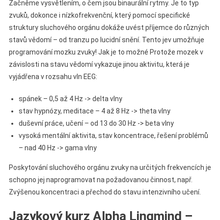
Začněme vysvětlením, o čem jsou binaurální rytmy. Je to typ
zvuků, dokonce i nízkofrekvenční, který pomocí specifické
struktury sluchového orgánu dokáže uvést příjemce do různých
stavů vědomí – od tranzu po lucidní snění. Tento jev umožňuje
programování mozku zvuky! Jak je to možné Protože mozek v
závislosti na stavu vědomí vykazuje jinou aktivitu, která je
vyjádřena v rozsahu vln EEG:
spánek – 0,5 až 4 Hz -> delta vlny
stav hypnózy, meditace – 4 až 8 Hz -> theta vlny
duševní práce, učení – od 13 do 30 Hz -> beta vlny
vysoká mentální aktivita, stav koncentrace, řešení problémů
– nad 40 Hz -> gama vlny
Poskytování sluchového orgánu zvuky na určitých frekvencích je
schopno jej naprogramovat na požadovanou činnost, např.
Zvýšenou koncentraci a přechod do stavu intenzivního učení.
Jazykový kurz Alpha Lingmind –