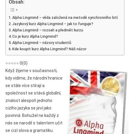
Obsah:
–
Výuka
Alpha Lingmind – věda založená na metodě synchronního bití
Angličtiny
Jazykový kurz Alpha Lingmind – jak to funguje?
Pro
Alpha Lingmind – rozsah a předmět kurzu
Figuríny
Co je kurz Alpha Lingmind?
–
Alpha Lingmind – názory studentů
Inovativní
Kde koupit kurz Alpha Lingmind? Náš názor
Metoda
Binaurálních
0
(
0
)
Rytmů!
Když žijeme v současnosti,
kdy vidíme, že národní hranice
se stále více stírají a
společnost se stává globální,
znalost alespoň jednoho
cizího jazyka se jeví jako
povinná. Bohužel ne každý z
nás se narodil s talentem učit
se cizí slova a gramatiku.