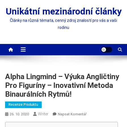
Skip
Unikátní mezinárodní články
to
content
Články na různá témata, cenný zdroj znalostí pro vás a vaši
rodinu
Alpha Lingmind – Výuka Angličtiny
Pro Figuríny – Inovativní Metoda
Binaurálních Rytmů!
Recenze Produktu
Writer
On
26. 10. 2020
Napsat Komentář
Alpha
Lingmind