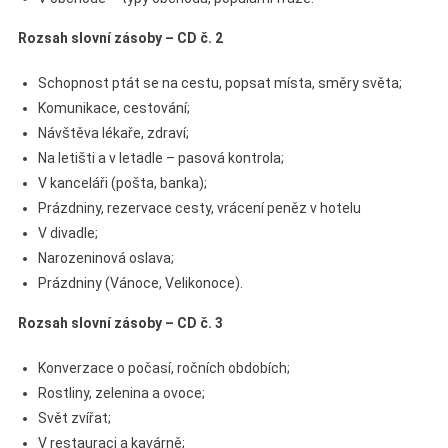
Rozsah slovní zásoby – CD č. 2
Schopnost ptát se na cestu, popsat místa, směry světa;
Komunikace, cestování;
Návštěva lékaře, zdraví;
Na letišti a v letadle – pasová kontrola;
V kanceláři (pošta, banka);
Prázdniny, rezervace cesty, vrácení peněz v hotelu
V divadle;
Narozeninová oslava;
Prázdniny (Vánoce, Velikonoce).
Rozsah slovní zásoby – CD č. 3
Konverzace o počasí, ročních obdobích;
Rostliny, zelenina a ovoce;
Svět zvířat;
V restauraci a kavárně;