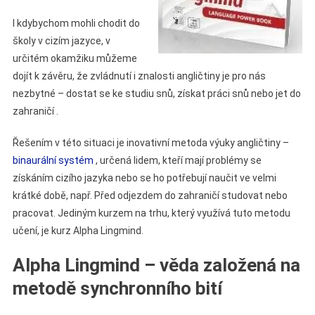
I kdybychom mohli chodit do
školy v cizím jazyce, v
určitém okamžiku můžeme
dojít k závěru, že zvládnutí i znalosti angličtiny je pro nás
nezbytné – dostat se ke studiu snů, získat práci snů nebo jet do
zahraničí .
Řešením v této situaci je inovativní metoda výuky angličtiny –
binaurální systém
, určená lidem, kteří mají problémy se
získáním cizího jazyka nebo se ho potřebují naučit ve velmi
krátké době, např. Před odjezdem do zahraničí studovat nebo
pracovat. Jediným kurzem na trhu, který využívá tuto metodu
učení, je kurz Alpha Lingmind.
Alpha Lingmind – věda založená na
metodě synchronního bití