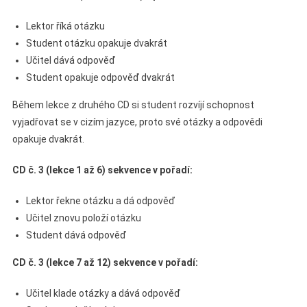
Lektor říká otázku
Student otázku opakuje dvakrát
Učitel dává odpověď
Student opakuje odpověď dvakrát
Během lekce z druhého CD si student rozvíjí schopnost
vyjadřovat se v cizím jazyce, proto své otázky a odpovědi
opakuje dvakrát.
CD č. 3 (lekce 1 až 6) sekvence v pořadí:
Lektor řekne otázku a dá odpověď
Učitel znovu položí otázku
Student dává odpověď
CD č. 3 (lekce 7 až 12) sekvence v pořadí:
Učitel klade otázky a dává odpověď