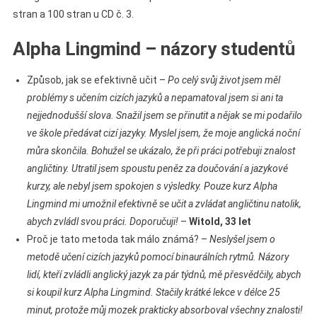
stran a 100 stran u CD č. 3.
Alpha Lingmind – názory studentů
Způsob, jak se efektivně učit –
Po celý svůj život jsem měl
problémy s učením cizích jazyků a nepamatoval jsem si ani ta
nejjednodušší slova. Snažil jsem se přinutit a nějak se mi podařilo
ve škole předávat cizí jazyky. Myslel jsem, že moje anglická noční
můra skončila. Bohužel se ukázalo, že při práci potřebuji znalost
angličtiny. Utratil jsem spoustu peněz za doučování a jazykové
kurzy, ale nebyl jsem spokojen s výsledky. Pouze kurz Alpha
Lingmind mi umožnil efektivně se učit a zvládat angličtinu natolik,
abych zvládl svou práci. Doporučuji!
–
Witold, 33 let
Proč je tato metoda tak málo známá? –
Neslyšel jsem o
metodě učení cizích jazyků pomocí binaurálních rytmů. Názory
lidí, kteří zvládli anglický jazyk za pár týdnů, mě přesvědčily, abych
si koupil kurz Alpha Lingmind. Stačily krátké lekce v délce 25
minut, protože můj mozek prakticky absorboval všechny znalosti!