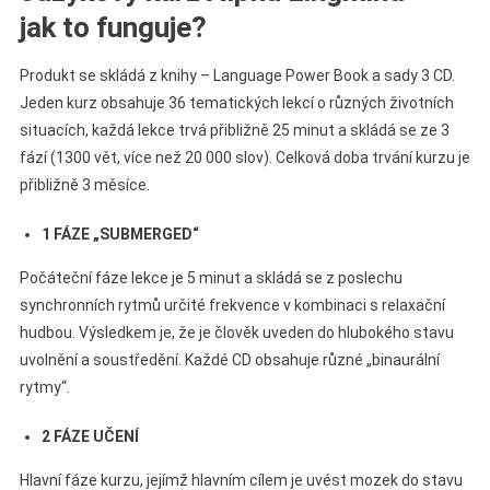
jak to funguje?
Produkt se skládá z knihy – Language Power Book a sady 3 CD.
Jeden kurz obsahuje 36 tematických lekcí o různých životních
situacích, každá lekce trvá přibližně 25 minut a skládá se ze 3
fází (1300 vět, více než 20 000 slov). Celková doba trvání kurzu je
přibližně 3 měsíce.
1 FÁZE „SUBMERGED“
Počáteční fáze lekce je 5 minut a skládá se z poslechu
synchronních rytmů určité frekvence v kombinaci s relaxační
hudbou. Výsledkem je, že je člověk uveden do hlubokého stavu
uvolnění a soustředění. Každé CD obsahuje různé „binaurální
rytmy“.
2 FÁZE UČENÍ
Hlavní fáze kurzu, jejímž hlavním cílem je uvést mozek do stavu