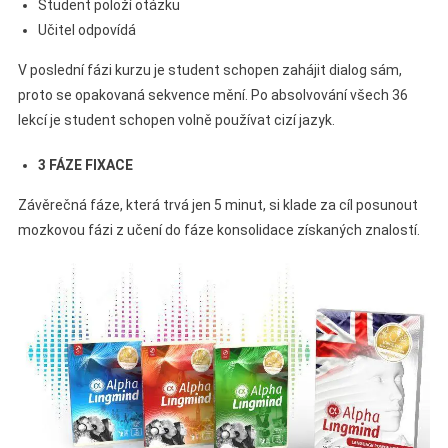
Student položí otázku
Učitel odpovídá
V poslední fázi kurzu je student schopen zahájit dialog sám,
proto se opakovaná sekvence mění. Po absolvování všech 36
lekcí je student schopen volně používat cizí jazyk.
3 FÁZE FIXACE
Závěrečná fáze, která trvá jen 5 minut, si klade za cíl posunout
mozkovou fázi z učení do fáze konsolidace získaných znalostí.