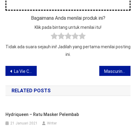
Bagaimana Anda menilai produk ini?
Klik pada bintang untuk menilai itu!
Tidak ada suara sejauh ini! Jadilah yang pertama menilai posting
ini.
Navigasi
La Vie Clarte – pendapat tentang serum pada bulu mata mewah
Mascuring – pendapat tentang cincin ereksi untuk pria
pos
RELATED POSTS
Hydriqueen – Ratu Masker Pelembab
21 Januari 2021
Writer