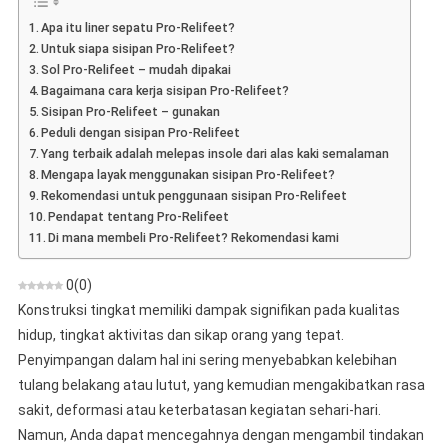
Pendapat
Apa itu liner sepatu Pro-Relifeet?
Tentang
Untuk siapa sisipan Pro-Relifeet?
Sisipan
Sol Pro-Relifeet – mudah dipakai
Dengan
Bagaimana cara kerja sisipan Pro-Relifeet?
Kaki
Sisipan Pro-Relifeet – gunakan
Rata
Peduli dengan sisipan Pro-Relifeet
Yang terbaik adalah melepas insole dari alas kaki semalaman
Mengapa layak menggunakan sisipan Pro-Relifeet?
Rekomendasi untuk penggunaan sisipan Pro-Relifeet
Pendapat tentang Pro-Relifeet
Di mana membeli Pro-Relifeet? Rekomendasi kami
0
(
0
)
Konstruksi tingkat memiliki dampak signifikan pada kualitas
hidup, tingkat aktivitas dan sikap orang yang tepat.
Penyimpangan dalam hal ini sering menyebabkan kelebihan
tulang belakang atau lutut, yang kemudian mengakibatkan rasa
sakit, deformasi atau keterbatasan kegiatan sehari-hari.
Namun, Anda dapat mencegahnya dengan mengambil tindakan