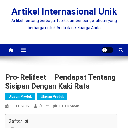
Skip
Artikel Internasional Unik
to
content
Artikel tentang berbagai topik, sumber pengetahuan yang
berharga untuk Anda dan keluarga Anda
Pro-Relifeet – Pendapat Tentang
Sisipan Dengan Kaki Rata
Ulasan Produk
Ulasan Produk
Writer
On
31 Juli 2019
Tulis Komen
Pro-
Relifeet
Daftar isi:
–