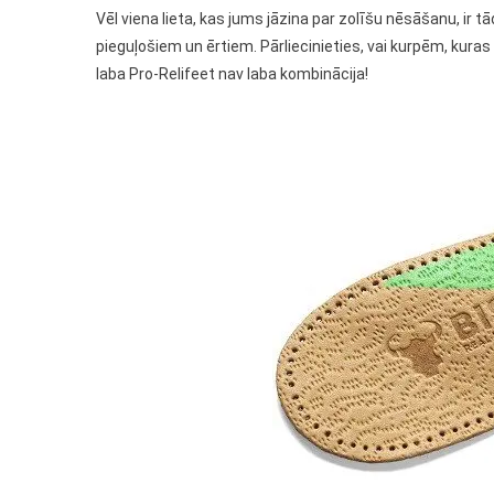
Vēl viena lieta, kas jums jāzina par zolīšu nēsāšanu, ir tā
pieguļošiem un ērtiem. Pārliecinieties, vai kurpēm, kuras v
laba Pro-Relifeet nav laba kombinācija!