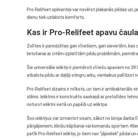
Pro-Relifeet spilventiņi var novērst plakanās pēdas un, ja
dienu tiek uzlabots komforts.
Kas ir Pro-Relifeet apavu čaul
Zolītes ir paredzētas gan vīriešiem, gan sievietēm, kas 
lietošanai ar citām izplatītām pēdu problēmām, piemēr
Šie universālie ieliktņi ir piemēroti vīriešu apaviem no 39
atbalsta pēdu ar daļēji stingru arku, vienlaikus palīdzo
Pro-Relifeet dizains ir mīksts, un tam ir antibakteriāls vi
slānis. Ieliktnis ir konstruēts saskaņā ar pretslīdes tehno
noturot ieliktni vietā un papēdi uz ieliktņa.
Šos ieliktņus var izmantot visam, sākot no biroja darba l
pārgājieniem, klinšu kāpšanai vai komandu sportam. Kli
patīk Pro-Relifeet ieliktņi, jo tiem nav “jāpieliek” pēdai un