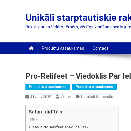
Skip
to
Unikāli starptautiskie ra
content
Raksti par dažādām tēmām, vērtīgs zināšanu avots jum
Produktu Atsauksmes
Contact
Pro-Relifeet – Viedoklis Par 
Produktu Atsauksmes
Produktu Atsauksmes
Writer
On
31 July 2019
Uzraksti Komentāru
Pro-
Relifeet
Satura rādītājs:
–
Viedoklis
Kas ir Pro-Relifeet apavu čaulas?
Par