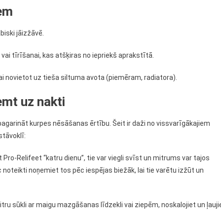
iem
biski jāizžāvē.
ai tīrīšanai, kas atšķiras no iepriekš aprakstītā.
ai novietot uz tieša siltuma avota (piemēram, radiatora).
emt uz nakti
pagarināt kurpes nēsāšanas ērtību. Šeit ir daži no vissvarīgākajiem
stāvoklī:
 Pro-Relifeet “katru dienu”, tie var viegli svīst un mitrums var tajos
 noteikti noņemiet tos pēc iespējas biežāk, lai tie varētu izžūt un
itru sūkli ar maigu mazgāšanas līdzekli vai ziepēm, noskalojiet un ļauji