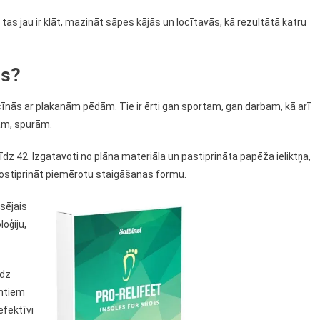
 tas jau ir klāt, mazināt sāpes kājās un locītavās, kā rezultātā katru
as?
cīnās ar plakanām pēdām. Tie ir ērti gan sportam, gan darbam, kā arī
am, spurām.
 līdz 42. Izgatavoti no plāna materiāla un pastiprināta papēža ieliktņa,
t nostiprināt piemērotu staigāšanas formu.
rsējais
loģiju,
īdz
entiem
 efektīvi