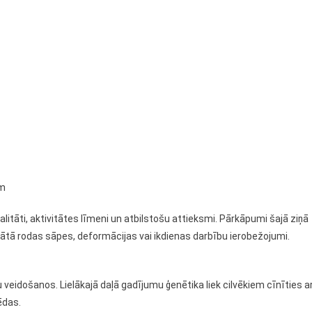
ām
alitāti, aktivitātes līmeni un atbilstošu attieksmi. Pārkāpumi šajā ziņā
tātā rodas sāpes, deformācijas vai ikdienas darbību ierobežojumi.
u veidošanos. Lielākajā daļā gadījumu ģenētika liek cilvēkiem cīnīties a
ēdas.