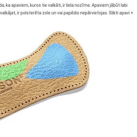
da, ka apaviem, kuros tie valkāti, ir liela nozīme. Apaviem jābūt labi
alkājat, ir polsterēta zole un vai papēdis nepārvietojas. Slikti apavi +