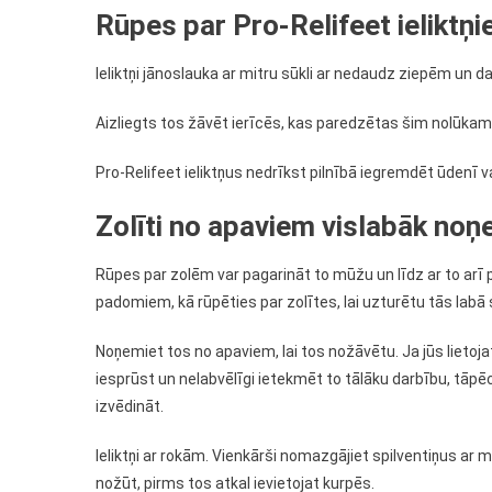
Rūpes par Pro-Relifeet ieliktņ
Ieliktņi jānoslauka ar mitru sūkli ar nedaudz ziepēm un da
Aizliegts tos žāvēt ierīcēs, kas paredzētas šim nolūkam v
Pro-Relifeet ieliktņus nedrīkst pilnībā iegremdēt ūdenī v
Zolīti no apaviem vislabāk noņ
Rūpes par zolēm var pagarināt to mūžu un līdz ar to arī 
padomiem, kā rūpēties par zolītes, lai uzturētu tās labā 
Noņemiet tos no apaviem, lai tos nožāvētu. Ja jūs lietojat
iesprūst un nelabvēlīgi ietekmēt to tālāku darbību, tāpēc
izvēdināt.
Ieliktņi ar rokām. Vienkārši nomazgājiet spilventiņus ar m
nožūt, pirms tos atkal ievietojat kurpēs.