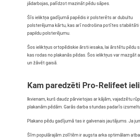
jādarbojas, palīdzot mazināt pēdu sāpes.
Šīs ieliktņa gadījumā papēdis ir polsterēts ar dubultu
polsterējuma kārtu, kas arī nodrošina potītes stabilitāti
papildu polsterējumu.
Šos ieliktņus ortopēdiskie ārsti iesaka, lai ārstētu pēdu 
kas rodas no plakanās pēdas. Šos ieliktņus var mazgāt 
un žāvēt gaisā.
Kam paredzēti Pro-Relifeet ieli
Ikvienam, kurš daudz pārvietojas ar kājām, vajadzētu rūpē
plakanām pēdām. Garās darba stundas padarīs izsmeltu 
Plakano pēdu gadījumā tas ir galvenais jautājums. Ja ju
Šīm populārajām zolītēm ir augsta arka optimālam atbalst