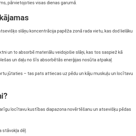
ams, pārvietojoties visas dienas garumā.
alkājamas
s atsevišķo slāņu koncentrācija papēža zonā rada vietu, kas dod lielāku
ktni un to absorbē materiālu veidojošie slāņi, kas tos saspiež kā
zplešas un daļu no šīs absorbētās enerģijas nosūta atpakaļ.
fortu jūtaties – tas pats attiecas uz pēdu un kāju muskuļu un locītavu
ņi?
varīgu locītavu kustības diapazona novērtēšanu un atsevišķu pēdas
 stāvokļa dēļ.