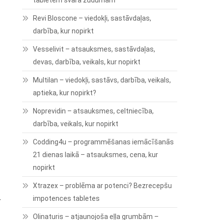
tabletēm svara zudumam
Revi Bloscone – viedokļi, sastāvdaļas,
darbība, kur nopirkt
Vesselivit – atsauksmes, sastāvdaļas,
devas, darbība, veikals, kur nopirkt
Multilan – viedokļi, sastāvs, darbība, veikals,
aptieka, kur nopirkt?
Noprevidin – atsauksmes, celtniecība,
darbība, veikals, kur nopirkt
Codding4u – programmēšanas iemācīšanās
21 dienas laikā – atsauksmes, cena, kur
nopirkt
Xtrazex – problēma ar potenci? Bezrecepšu
impotences tabletes
r
Olinaturis – atjaunojoša eļļa grumbām –