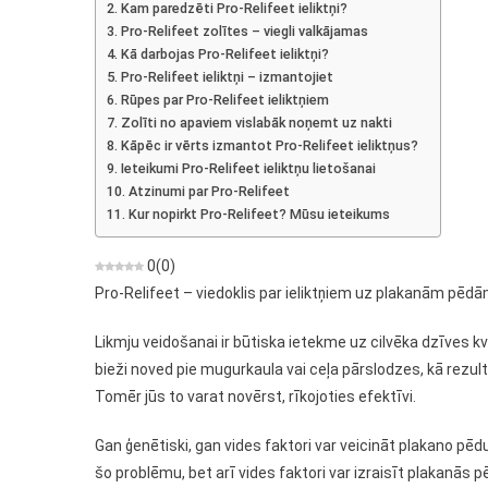
Kam paredzēti Pro-Relifeet ieliktņi?
Ieliktņiem
Pro-Relifeet zolītes – viegli valkājamas
Uz
Kā darbojas Pro-Relifeet ieliktņi?
Plakanām
Pro-Relifeet ieliktņi – izmantojiet
Pēdām
Rūpes par Pro-Relifeet ieliktņiem
Zolīti no apaviem vislabāk noņemt uz nakti
Kāpēc ir vērts izmantot Pro-Relifeet ieliktņus?
Ieteikumi Pro-Relifeet ieliktņu lietošanai
Atzinumi par Pro-Relifeet
Kur nopirkt Pro-Relifeet? Mūsu ieteikums
0
(
0
)
Pro-Relifeet – viedoklis par ieliktņiem uz plakanām pēd
Likmju veidošanai ir būtiska ietekme uz cilvēka dzīves kv
bieži noved pie mugurkaula vai ceļa pārslodzes, kā rezul
Tomēr jūs to varat novērst, rīkojoties efektīvi.
Gan ģenētiski, gan vides faktori var veicināt plakano pēd
šo problēmu, bet arī vides faktori var izraisīt plakanās p