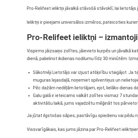
Pro-Relifeet ieliktņi jāvalkā stāvošā stāvoklī, lai lietotājs
Ieliktņi ir pieejami universālos izmēros, pateicoties kuriem
Pro-Relifeet ieliktņi – izmantoj
Vispirms jāizsaiņo zolītes, jāievieto kurpēs un jāvalkā 
dienā, palielinot ikdienas nodilumu līdz 30 minūtēm. Izman
Sākotnēji Lietotājs var izjust atšķirību staigājot. Ja t
muguras lejasdaļā, noņemiet spilventiņus un nelietojie
Pēc dažām nedēļām lietotājam, ejot, lielāko dienas da
Galu galā ir ieteicams valkāt zolītes vismaz 7 stundas 
aktivitāšu laikā, jums vajadzētu mēģināt tos pārvietoti
Ja jūtat ilgstošas sāpes, pastāvīgu spiedienu vai pēdu
Vissvarīgākais, kas jums jāzina par Pro-Relifeet ieliktņiem