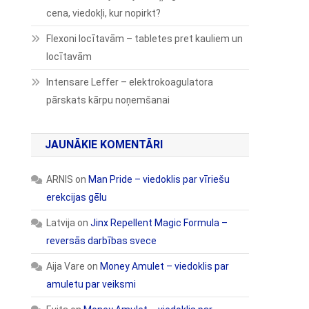
cena, viedokļi, kur nopirkt?
Flexoni locītavām – tabletes pret kauliem un
locītavām
Intensare Leffer – elektrokoagulatora
pārskats kārpu noņemšanai
JAUNĀKIE KOMENTĀRI
ARNIS
on
Man Pride – viedoklis par vīriešu
erekcijas gēlu
Latvija
on
Jinx Repellent Magic Formula –
reversās darbības svece
Aija Vare
on
Money Amulet – viedoklis par
amuletu par veiksmi