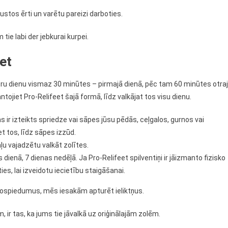
 justos ērti un varētu pareizi darboties.
 tie labi der jebkurai kurpei.
iet
katru dienu vismaz 30 minūtes – pirmajā dienā, pēc tam 60 minūtes otra
tojiet Pro-Relifeet šajā formā, līdz valkājat tos visu dienu.
as ir izteikts spriedze vai sāpes jūsu pēdās, ceļgalos, gurnos vai
t tos, līdz sāpes izzūd.
ļu vajadzētu valkāt zolītes.
dienā, 7 dienas nedēļā. Ja Pro-Relifeet spilventiņi ir jāizmanto fizisko
es, lai izveidotu iecietību staigāšanai.
 nospiedumus, mēs iesakām apturēt ieliktņus.
, ir tas, ka jums tie jāvalkā uz oriģinālajām zolēm.