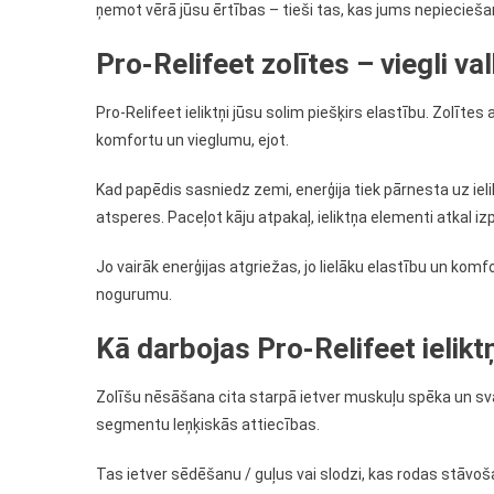
ņemot vērā jūsu ērtības – tieši tas, kas jums nepiecieš
Pro-Relifeet zolītes – viegli v
Pro-Relifeet ieliktņi jūsu solim piešķirs elastību. Zolīte
komfortu un vieglumu, ejot.
Kad papēdis sasniedz zemi, enerģija tiek pārnesta uz ieli
atsperes. Paceļot kāju atpakaļ, ieliktņa elementi atkal i
Jo vairāk enerģijas atgriežas, jo lielāku elastību un kom
nogurumu.
Kā darbojas Pro-Relifeet ielikt
Zolīšu nēsāšana cita starpā ietver muskuļu spēka un s
segmentu leņķiskās attiecības.
Tas ietver sēdēšanu / guļus vai slodzi, kas rodas stāvoša