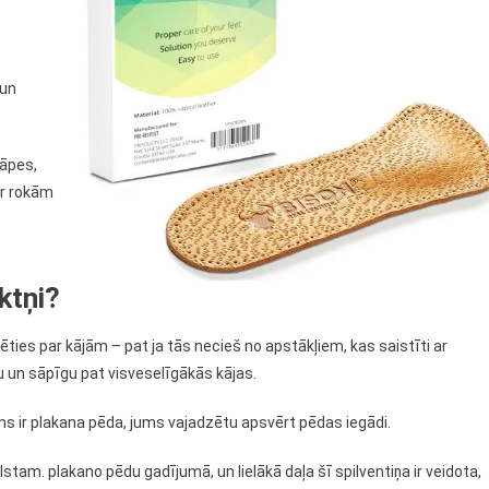
 un
sāpes,
ar rokām
ktņi?
ties par kājām – pat ja tās necieš no apstākļiem, kas saistīti ar
un sāpīgu pat visveselīgākās kājas.
ms ir plakana pēda, jums vajadzētu apsvērt pēdas iegādi.
am. plakano pēdu gadījumā, un lielākā daļa šī spilventiņa ir veidota,