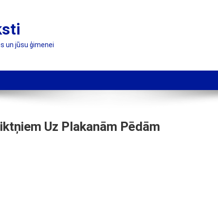
ksti
s un jūsu ģimenei
Ieliktņiem Uz Plakanām Pēdām