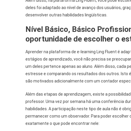
Além disso, na plataforma Ling Fluent, você pode escolh
deles foi adaptado ao nível de avanço dos usuários, gra
desenvolver outras habilidades lingüísticas.
Nível Básico, Básico Profission
oportunidade de escolher o es
Aprender na plataforma de e-learning Ling Fluent é adap
estágios de aprendizado, você não precisa se preocupar
um deles pertence apenas ao aluno. Além disso, cada pe
estresse e comparando os resultados dos outros. Isto 
são motivados adicionalmente com um contador especia
Além das etapas de aprendizagem, existe a possibilid
professor. Uma vez por semana há uma conferência dura
habilidades. A participação neste tipo de aula não é obr
permanecer como um observador. Para poder escolher o
exatamente o que pode encontrar nele: