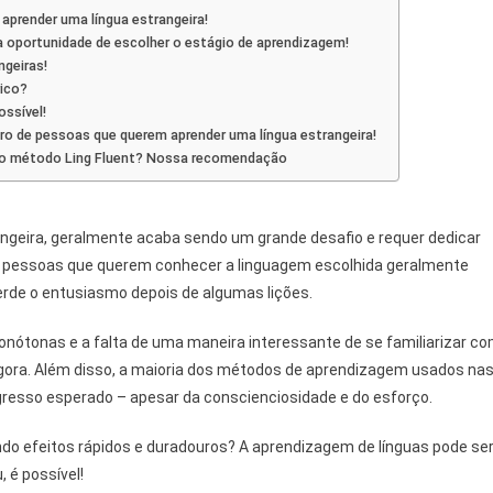
aprender uma língua estrangeira!
á a oportunidade de escolher o estágio de aprendizagem!
ngeiras!
ico?
ossível!
ro de pessoas que querem aprender uma língua estrangeira!
do o método Ling Fluent? Nossa recomendação
s
ngeira, geralmente acaba sendo um grande desafio e requer dedicar
 As pessoas que querem conhecer a linguagem escolhida geralmente
erde o entusiasmo depois de algumas lições.
onótonas e a falta de uma maneira interessante de se familiarizar c
gora. Além disso, a maioria dos métodos de aprendizagem usados na
gresso esperado – apesar da conscienciosidade e do esforço.
ndo efeitos rápidos e duradouros? A aprendizagem de línguas pode se
 é possível!