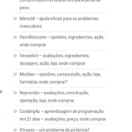
comprimidos efervescentes para perda de
peso
Menstill – ajuda eficaz para os problemas
masculinos
Revi Bloscone – opiniões, ingredientes, ação,
onde comprar
Vesselivit – avaliações, ingredientes,
dosagem, ação, loja, onde comprar
Multilan – opiniões, composição, ação, loja,
farmácia, onde comprar?
om
Noprevidin – avaliações, construção,
s
operação, loja, onde comprar
Codding4u – aprendizagem de programação
em 21 dias – avaliações, preço, onde comprar
r
Xtrazex – um problema de potência?