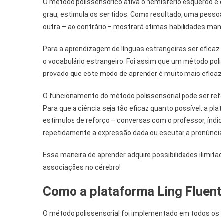
O método polissensorico ativa o hemisfério esquerdo e 
grau, estimula os sentidos. Como resultado, uma pessoa
outra – ao contrário – mostrará ótimas habilidades manua
Para a aprendizagem de línguas estrangeiras ser eficaz 
o vocabulário estrangeiro. Foi assim que um método polis
provado que este modo de aprender é muito mais eficaz
O funcionamento do método polissensorial pode ser ref
Para que a ciência seja tão eficaz quanto possível, a pl
estímulos de reforço – conversas com o professor, índi
repetidamente a expressão dada ou escutar a pronúncia 
Essa maneira de aprender adquire possibilidades ilimita
associações no cérebro!
Como a plataforma Ling Fluent
O método polissensorial foi implementado em todos os n