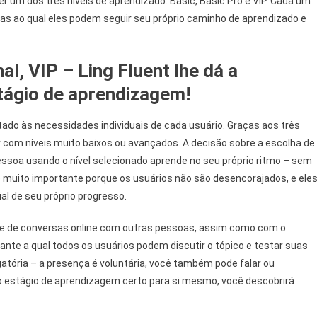
er um dos três níveis de aprendizado: Basic, Basic Pro e VIP. Cada um
ças ao qual eles podem seguir seu próprio caminho de aprendizado e
al, VIP – Ling Fluent lhe dá a
tágio de aprendizagem!
tado às necessidades individuais de cada usuário. Graças aos três
 com níveis muito baixos ou avançados. A decisão sobre a escolha de
ssoa usando o nível selecionado aprende no seu próprio ritmo – sem
é muito importante porque os usuários não são desencorajados, e ele
l de seu próprio progresso.
ade de conversas online com outras pessoas, assim como com o
nte a qual todos os usuários podem discutir o tópico e testar suas
igatória – a presença é voluntária, você também pode falar ou
 estágio de aprendizagem certo para si mesmo, você descobrirá