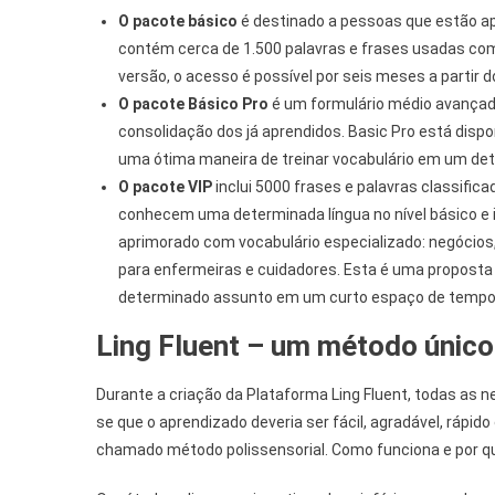
O pacote básico
é destinado a pessoas que estão a
contém cerca de 1.500 palavras e frases usadas com 
versão, o acesso é possível por seis meses a partir do
O pacote Básico Pro
é um formulário médio avançad
consolidação dos já aprendidos. Basic Pro está dispo
uma ótima maneira de treinar vocabulário em um de
O pacote VIP
inclui 5000 frases e palavras classific
conhecem uma determinada língua no nível básico e in
aprimorado com vocabulário especializado: negócios, 
para enfermeiras e cuidadores. Esta é uma propost
determinado assunto em um curto espaço de tempo, 
Ling Fluent – um método único 
Durante a criação da Plataforma Ling Fluent, todas as
se que o aprendizado deveria ser fácil, agradável, rápido
chamado método polissensorial. Como funciona e por qu