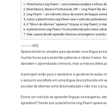
Opinião
Plataforma Ling Fluent – uma maneira simples e eficaz de 
Sobre
Nível Básico, Básico Profissional, VIP – Ling Fluent lhe d
O
Ling Fluent – um método único de ensino de línguas estra
Método
Como a plataforma Ling Fluent usa o método polissensor
De
O “bloco de idiomas” aparece? Graças a Ling Fluent, é imp
Aprender
A plataforma Ling Fluent foi reconhecida pelo maior núme
Línguas
Vale a pena decidir aprender idiomas estrangeiros usan
Estrangeira
0
(
0
)
Aparentemente simples para aprender uma língua estra
muitas horas para assimilar palavras e várias frases.
abordam o aprendizado otimista, mas a maioria delas p
A principal razão para o desânimo é geralmente aulas m
o assunto escolhido em uma língua desconhecida até a
escolas de idiomas está desatualizada e não traz o pro
Existe um método de aprender línguas estrangeiras, da
agradável? Desde que a plataforma Ling Fluent apareceu,