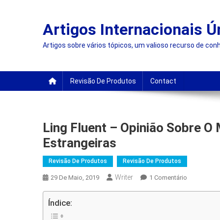
Skip
to
Artigos Internacionais Ú
content
Artigos sobre vários tópicos, um valioso recurso de con
Revisão De Produtos
Contact
Ling Fluent – Opinião Sobre O
Estrangeiras
Revisão De Produtos
Revisão De Produtos
Writer
Em
29 De Maio, 2019
1 Comentário
Ling
Fluent
Índice:
–