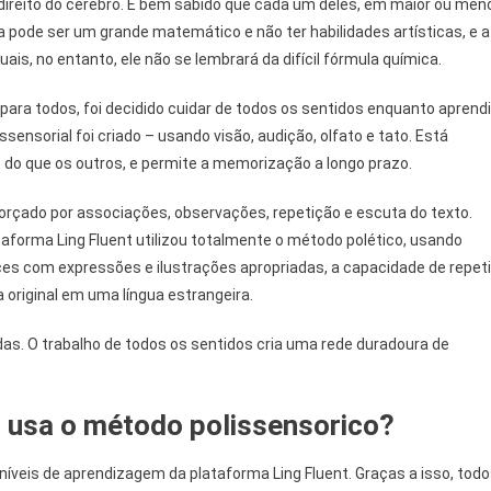
direito do cérebro. É bem sabido que cada um deles, em maior ou men
 pode ser um grande matemático e não ter habilidades artísticas, e a
is, no entanto, ele não se lembrará da difícil fórmula química.
para todos, foi decidido cuidar de todos os sentidos enquanto aprend
sensorial foi criado – usando visão, audição, olfato e tato. Está
 do que os outros, e permite a memorização a longo prazo.
orçado por associações, observações, repetição e escuta do texto.
ataforma Ling Fluent utilizou totalmente o método polético, usando
ces com expressões e ilustrações apropriadas, a capacidade de repeti
original em uma língua estrangeira.
das. O trabalho de todos os sentidos cria uma rede duradoura de
 usa o método polissensorico?
íveis de aprendizagem da plataforma Ling Fluent. Graças a isso, tod