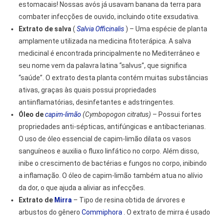
estomacais! Nossas avós já usavam banana da terra para
combater infecções de ouvido, incluindo otite exsudativa.
Extrato de salva
(
Salvia Officinalis
) – Uma espécie de planta
amplamente utilizada na medicina fitoterápica. A salva
medicinal é encontrada principalmente no Mediterrâneo e
seu nome vem da palavra latina “salvus”, que significa
“saúde”. O extrato desta planta contém muitas substâncias
ativas, graças às quais possui propriedades
antiinflamatórias, desinfetantes e adstringentes.
Óleo de
capim-limão
(Cymbopogon citratus)
– Possui fortes
propriedades anti-sépticas, antifúngicas e antibacterianas.
O uso de óleo essencial de capim-limão dilata os vasos
sanguíneos e auxilia o fluxo linfático no corpo. Além disso,
inibe o crescimento de bactérias e fungos no corpo, inibindo
a inflamação. O óleo de capim-limão também atua no alívio
da dor, o que ajuda a aliviar as infecções.
Extrato de
Mirra
– Tipo de resina obtida de árvores e
arbustos do gênero
Commiphora
. O extrato de mirra é usado