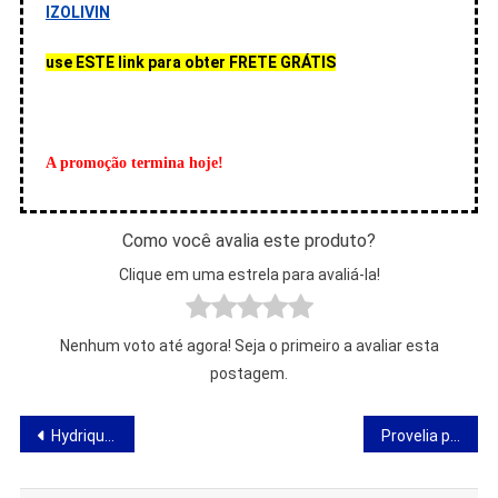
IZOLIVIN
use ESTE link para obter FRETE GRÁTIS
A promoção termina hoje!
Como você avalia este produto?
Clique em uma estrela para avaliá-la!
Nenhum voto até agora! Seja o primeiro a avaliar esta
postagem.
Navegação
Hydriqueen – avaliações, ingredientes, ação, loja, onde comprar
Provelia para celulite – ação, composição e opiniões
de