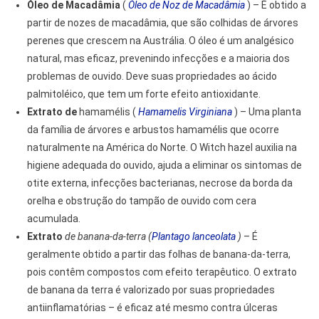
Óleo de Macadâmia
(
Óleo de Noz de Macadâmia
) – É obtido a
partir de nozes de macadâmia, que são colhidas de árvores
perenes que crescem na Austrália. O óleo é um analgésico
natural, mas eficaz, prevenindo infecções e a maioria dos
problemas de ouvido. Deve suas propriedades ao ácido
palmitoléico, que tem um forte efeito antioxidante.
Extrato de
hamamélis (
Hamamelis Virginiana
) – Uma planta
da família de árvores e arbustos hamamélis que ocorre
naturalmente na América do Norte. O Witch hazel auxilia na
higiene adequada do ouvido, ajuda a eliminar os sintomas de
otite externa, infecções bacterianas, necrose da borda da
orelha e obstrução do tampão de ouvido com cera
acumulada.
Extrato
de banana-da-terra (
Plantago lanceolata
)
– É
geralmente obtido a partir das folhas de banana-da-terra,
pois contêm compostos com efeito terapêutico. O extrato
de banana da terra é valorizado por suas propriedades
antiinflamatórias – é eficaz até mesmo contra úlceras